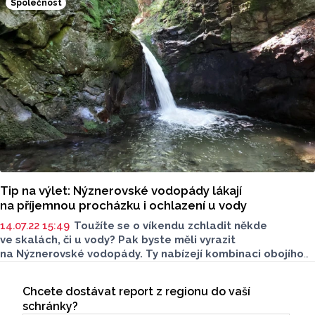
Společnost
Tip na výlet: Nýznerovské vodopády lákají
na příjemnou procházku i ochlazení u vody
14.07.22 15:49
Toužíte se o víkendu zchladit někde
ve skalách, či u vody? Pak byste měli vyrazit
na Nýznerovské vodopády. Ty nabízejí kombinaci obojího
a Olomoucký Report vás tam dnes vezme.
Seriály
Chcete dostávat report z regionu do vaší
Odběr newsletteru
schránky?