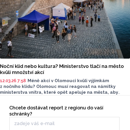
Noční klid nebo kultura? Ministerstvo tlačí na město
kvůli množství akcí
12.03.26 7:58
Méně akcí v Olomouci kvůli výjimkám
z nočního klidu?
Olomouc
musí reagovat na námitky
ministerstva vnitra, které opět apeluje na města, aby
jejich představitelé byli s udělováním výjimek pro
Seriály
pořadatele akcí opatrní. Jak pro Report uvedl
náměst
ek
Chcete dostávat report z regionu do vaší
Odběr newsletteru
primátorky
Viktor Tichák (Piráti),
požadavky ministerstva
schránky?
vnitra
jsou každým rokem přísnější
.