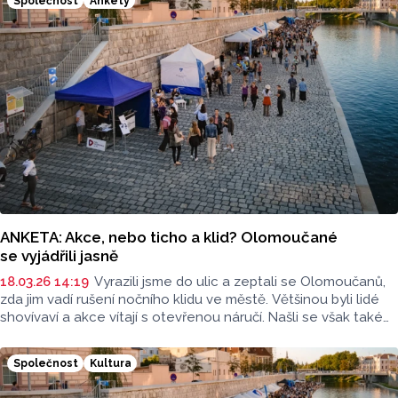
Společnost
Ankety
ANKETA: Akce, nebo ticho a klid? Olomoučané
se vyjádřili jasně
18.03.26 14:19
Vyrazili jsme do ulic a zeptali se Olomoučanů,
zda jim vadí rušení nočního klidu ve městě. Většinou byli lidé
shovívaví a akce vítají s otevřenou náručí. Našli se však také
občané, kterým hluk komplikuje život.
Společnost
Kultura