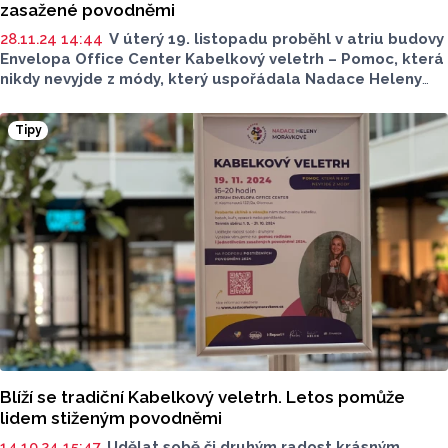
zasažené povodněmi
28.11.24 14:44
V úterý 19. listopadu proběhl v atriu budovy
Envelopa Office Center Kabelkový veletrh – Pomoc, která
nikdy nevyjde z módy, který uspořádala Nadace Heleny
Morávkové ve spolupráci s Rádiem Haná. Rekordní výtěžek
ve výši 250 000 Kč podpoří lidi zasažené povodněmi.
Tipy
Blíží se tradiční Kabelkový veletrh. Letos pomůže
lidem stiženým povodněmi
14.10.24 15:47
Udělat sobě či druhým radost krásným