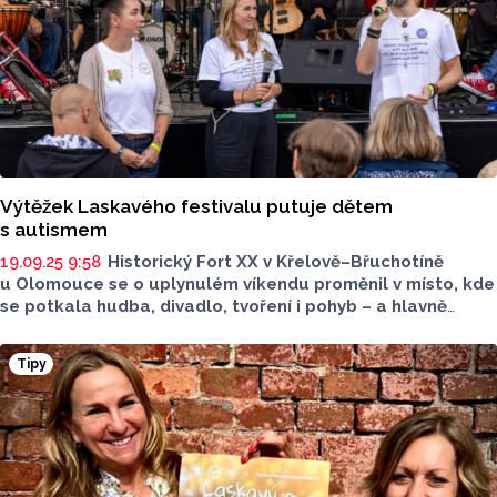
povodněmi na Jesenicku. Letos veletrh podpoří
projekt
Otevřeme zahradu, který má za cíl obnovu zahrady
Hospice na sv. Kopečku u Olomouce.
Výtěžek Laskavého festivalu putuje dětem
s autismem
19.09.25 9:58
Historický Fort XX v Křelově–Břuchotíně
u Olomouce se o uplynulém víkendu proměnil v místo, kde
se potkala hudba, divadlo, tvoření i pohyb – a hlavně
laskavost. První ročník Laskavého festivalu uspořádala
Nadace Heleny Morávkové ve spolupráci s Rodinným
Tipy
centrem Olivy. Výtěžek akce putuje dětem s autismem.