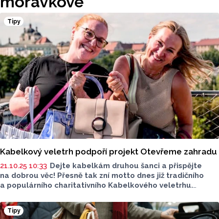
morávkové
Tipy
Kabelkový veletrh podpoří projekt Otevřeme zahradu
21.10.25 10:33
Dejte kabelkám druhou šanci a přispějte
na dobrou věc! Přesně tak zní motto dnes již tradičního
a populárního charitativního Kabelkového veletrhu.
Pořádá ho Nadace Heleny Morávkové, výtěžek půjde
na podporu projektu Otevřeme zahradu.
Tipy