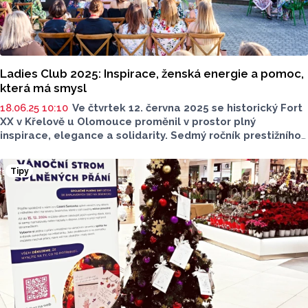
Ladies Club 2025: Inspirace, ženská energie a pomoc,
která má smysl
18.06.25 10:10
Ve čtvrtek 12. června 2025 se historický Fort
XX v Křelově u Olomouce proměnil v prostor plný
inspirace, elegance a solidarity. Sedmý ročník prestižního
setkání Ladies Club, který pořádá Okresní hospodářská
komora Olomouc, Rádio Haná a agentura Sky marketing,
Tipy
přilákal stovku žen z podnikatelského, veřejného
i kulturního života Olomouckého kraje.