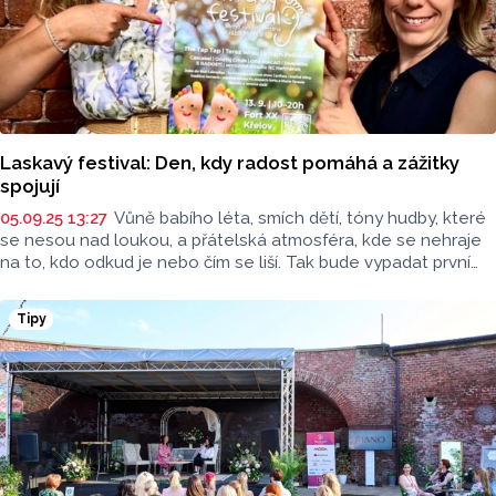
Laskavý festival: Den, kdy radost pomáhá a zážitky
spojují
05.09.25 13:27
Vůně babího léta, smích dětí, tóny hudby, které
se nesou nad loukou, a přátelská atmosféra, kde se nehraje
na to, kdo odkud je nebo čím se liší. Tak bude vypadat první
ročník Laskavého festivalu, který oživí historický Fort XX v
Křelově-Břuchotíně u Olomouce v sobotu 13. září. Vrcholem
Tipy
celého dne bude koncert kapely The Tap Tap. Akci
organizuje Nadace Heleny Morávkové ve spolupráci
s Rodinným centrem Olivy.