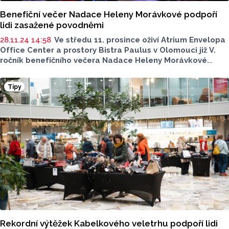
Benefiční večer Nadace Heleny Morávkové podpoří
lidi zasažené povodněmi
28.11.24 14:58
Ve středu 11. prosince oživí Atrium Envelopa
Office Center a prostory Bistra Paulus v Olomouci již V.
ročník benefičního večera Nadace Heleny Morávkové.
Tradiční akce se tentokrát představí v netradičním
provedení, které nabídne atraktivní program, výborné
Tipy
občerstvení a příležitost podpořit ty, kteří byli zasaženi
zářijovými povodněmi na Jesenicku. Veškerý výtěžek bude
věnován lidem zasaženým touto přírodní katastrofou
.
Rekordní výtěžek Kabelkového veletrhu podpoří lidi