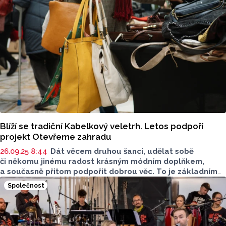
Blíží se tradiční Kabelkový veletrh. Letos podpoří
projekt Otevřeme zahradu
26.09.25 8:44
Dát věcem druhou šanci, udělat sobě
či někomu jinému radost krásným módním doplňkem,
a současně přitom podpořit dobrou věc. To je základním
motivem populárního Kabelkového veletrhu, který
Společnost
navazuje na tradici dobročinných veletrhů pořádaných pro
olomoucký spolek Dobré místo pro život. Organizaci
i letos zaštiťuje Nadace Heleny Morávkové. Rekordní
výtěžek z minulého roku pomohl rodinám postiženým