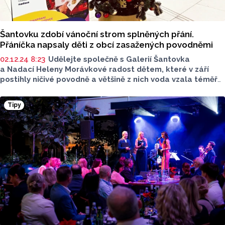
Šantovku zdobí vánoční strom splněných přání.
Přáníčka napsaly děti z obcí zasažených povodněmi
02.12.24 8:23
Udělejte společně s Galerií Šantovka
a Nadací Heleny Morávkové radost dětem, které v září
postihly ničivé povodně a většině z nich voda vzala téměř
všechno. Pět desítek dětí, převážně z Kobylé nad
Vidnavkou, České Vsi a z blízkého okolí si namalovaly
Tipy
nebo napsaly vánoční přání. Ty jim lidé během adventu
mohou splnit přímo v Galerii Šantovka v centru Olomouce.