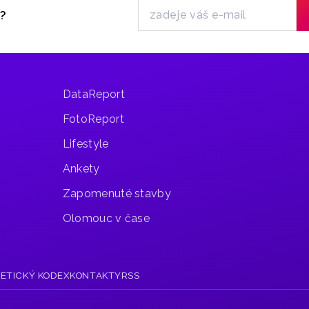
plnou
y?
dřevěných
soch,
hrad
Sovinec
a den
DataReport
zakončíme
sladkou
FotoReport
tečkou
v kavárně
Lifestyle
Jiříkovská
pecka.
Ankety
Zapomenuté stavby
Olomouc v čase
R
ETICKÝ KODEX
KONTAKTY
RSS