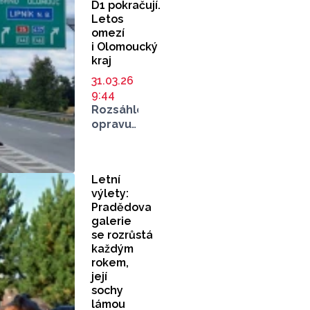
D1 pokračují.
Letos
omezí
i Olomoucký
kraj
31.03.26
9:44
Rozsáhlou
opravu
dálnice
D1 v kilometru
296
Letní
až 321
výlety:
začalo
Pradědova
Ředitelství
galerie
silnic
se rozrůstá
a dálnic
každým
(ŘSD)
rokem,
realizovat
její
už v záři
sochy
minulého
lámou