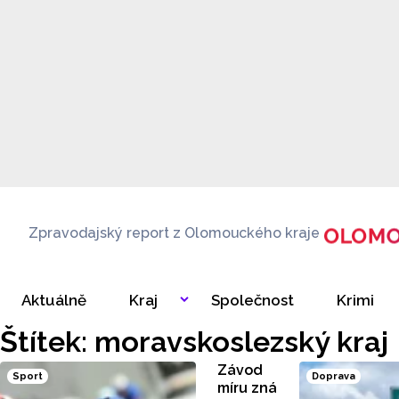
Zpravodajský report z Olomouckého kraje
Aktuálně
Kraj
Společnost
Krimi
Štítek: moravskoslezský kraj
Závod
Sport
Doprava
míru zná