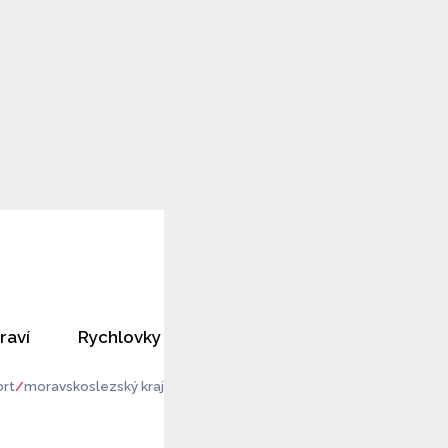
raví
Rychlovky
Horoskopy
Rozhovory
rt
moravskoslezský kraj