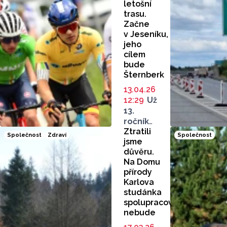
letošní
trasu.
Začne
v Jeseníku,
jeho
cílem
bude
Šternberk
13.04.26
12:29
Už
13.
ročník
Ztratili
elitního
Společnost
Zdraví
Společnost
jsme
závodu
důvěru.
jezdců
Na Domu
do 23
přírody
let zná
Karlova
svou
studánka
trasu.
spolupracovat
I letos
nebude
bude