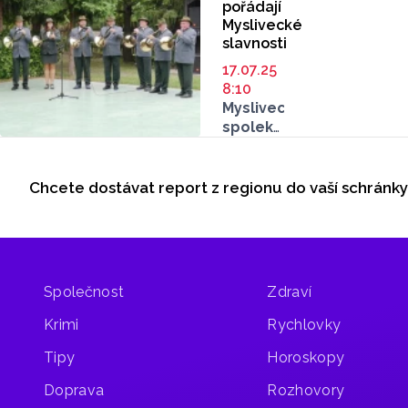
pořádají
Myslivecké
slavnosti
17.07.25
8:10
Myslivecký
spolek
Mezivodí
Seriály
Troubky
pořádá
Chcete dostávat report z regionu do vaší schránk
Odběr newsletteru
v sobotu
19.
července
Myslivecké
slavnosti.
Společnost
Zdraví
Ve svatostánku
troubeckých
Krimi
Rychlovky
členů
Hubertova
Tipy
Horoskopy
cechu
Doprava
Rozhovory
na Konírně