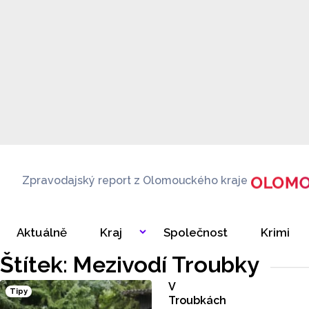
Zpravodajský report z Olomouckého kraje
Aktuálně
Kraj
Společnost
Krimi
Štítek: Mezivodí Troubky
V
Tipy
Troubkách