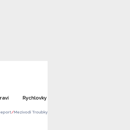
raví
Rychlovky
Horoskopy
Rozhovory
eport
Mezivodí Troubky