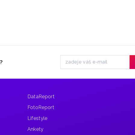
y?
DataReport
FotoReport
Lifestyle
Ankety