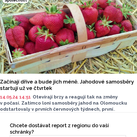
Společnost
Začínají dříve a bude jich méně. Jahodové samosběry
startují už ve čtvrtek
14.05.24 14:51
Otevírají brzy a reagují tak na změny
v počasí. Zatímco loni samosběry jahod na Olomoucku
odstartovaly v prvních červnových týdnech, první
jahodárna otevře své brány zákazníkům už tento týden.
Seriály
Úrodu navíc ovlivnily mrazy, jahod tak bude méně.
Chcete dostávat report z regionu do vaší
Odběr newsletteru
schránky?