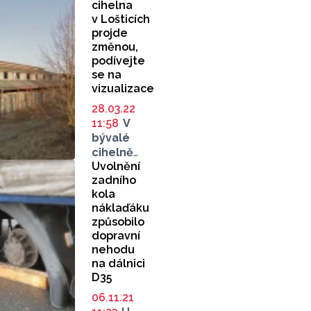
cihelna
v Lošticích
projde
změnou,
podívejte
se na
vizualizace
28.03.22
11:58
V
bývalé
cihelně
Uvolnění
v Lošticích
zadního
bude
kola
průmyslový
náklaďáku
areál
způsobilo
společnosti
dopravní
ZLKL
nehodu
(Závody
na dálnici
lehkých
D35
konstrukcí
06.11.21
Loštice).