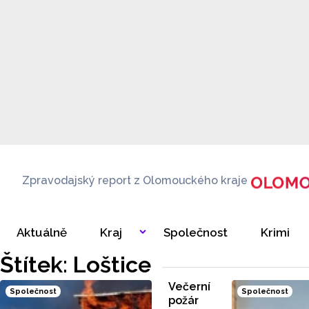
Zpravodajský report z Olomouckého kraje
Aktuálně
Kraj
Společnost
Krimi
Štítek: Loštice
Večerní
Společnost
Společnost
požár