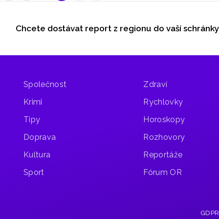
Seriály
promile,
při jízdě
navíc
na motocyklu
Chcete dostávat report z regionu do vaší schránk
mu vyšel
Odběr newsletteru
o svůj
pozitivní
život.
test
Když
na drogy.
projížděl
lesní
cestou
Společnost
Zdraví
z kopce
mezi
Krimi
Rychlovky
obcemi
Tipy
Horoskopy
Olešnice
a Loštice,
Doprava
Rozhovory
nezvládl
řízení
Kultura
Reportáže
a s
Sport
Fórum OR
motocyklem
upadl
na zem,
kde
GDP
ho oznamovatel