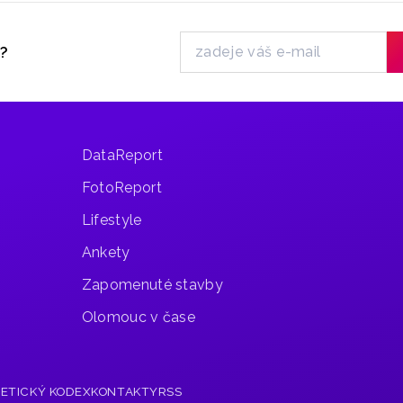
jedoucí
hasičské
y?
auto.
Ke zranění
nedošlo.
DataReport
FotoReport
Lifestyle
Ankety
Zapomenuté stavby
Olomouc v čase
R
ETICKÝ KODEX
KONTAKTY
RSS