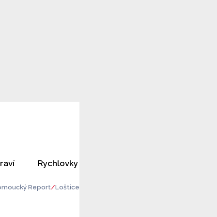
raví
Rychlovky
Horoskopy
Rozhovory
omoucký Report
Loštice