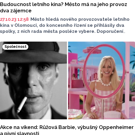
Budoucnost letního kina? Město má na jeho provoz
dva zájemce
27.10.23 12:58
Město hledá nového provozovatele letního
kina v Olomouci, do koncesního řízení se přihlásily dva
spolky, z nich rada města posléze vybere. Doporučení
zástupcům města dá i sedmičlenná výběrová komise. O
provoz se uchází spolek Olomoucký letňák a spolek Letní
Společnost
kino Olomouc Místo pro všechny.
Akce na víkend: Růžová Barbie, výbušný Oppenheimer
a pivní slavnosti