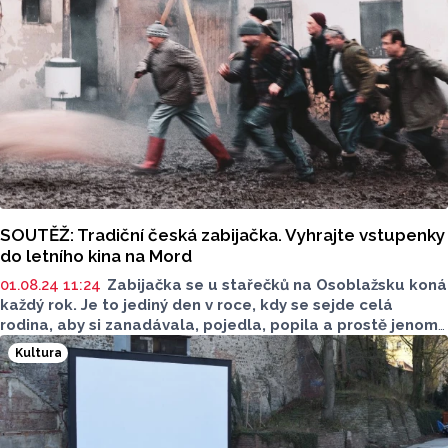
SOUTĚŽ: Tradiční česká zabijačka. Vyhrajte vstupenky
do letního kina na Mord
01.08.24 11:24
Zabijačka se u stařečků na Osoblažsku koná
každý rok. Je to jediný den v roce, kdy se sejde celá
rodina, aby si zanadávala, pojedla, popila a prostě jenom
žila. Tentokrát je ovšem zabijačka prasete Ferdy jiná.
Kultura
V Olomouci budou film Mord v letním kině promítat
v neděli 11. srpna od 20:30. S Olomouckým Reportem
můžete vyhrát dvě vstupenky. Soutěž byla ukončena.