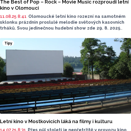
The Best of Pop – Rock – Movie Music rozproudí letní
kino v Olomouci
11.08.25 8:41
Olomoucké letní kino rozezní na samotném
sklonku prázdnin proslulé melodie světových kasovních
trháků. Svou jedinečnou hudební show zde 29. 8. 2025
od 20:00 rozbalí členové slavného Bohemian Symphony
Orchestra Prague v čele s šéfdirigentem Martinem
Tipy
Šandou.
Letní kino v Mostkovicích láká na filmy i kulturu
14.07.25 8:31
Přes půl století je nepřetržitě v provozu kino