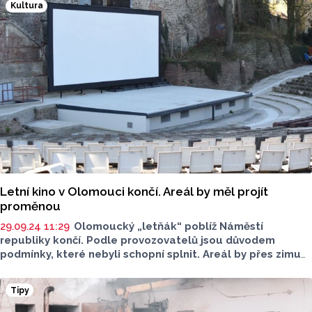
Kultura
zjišťoval, co s oblíbeným areálem na Pekární ulici
v Olomouci bude dál.
Letní kino v Olomouci končí. Areál by měl projít
proměnou
29.09.24 11:29
Olomoucký „letňák“ poblíž Náměstí
republiky končí. Podle provozovatelů jsou důvodem
podmínky, které nebyli schopní splnit. Areál by přes zimu
měl projít proměnou.
Tipy