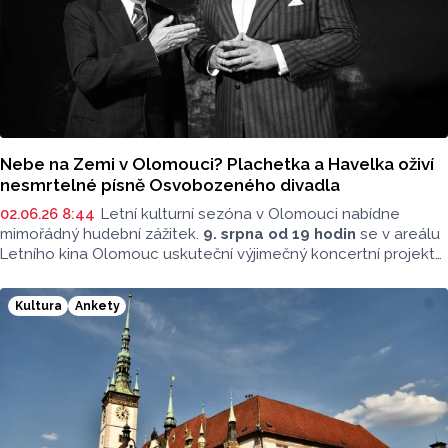
Nebe na Zemi v Olomouci? Plachetka a Havelka oživí
nesmrtelné písně Osvobozeného divadla
02.06.26 8:44
Letní kulturní sezóna v Olomouci nabídne
mimořádný hudební zážitek.
9. srpna od 19 hodin
se v areálu
Letního kina Olomouc uskuteční výjimečný koncertní projekt
Nebe na Zemi, který propojí svět opery, swingu a legendární
české meziválečné tvorby.
Kultura
Ankety