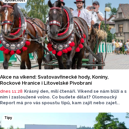
Společnost
Akce na víkend: Svatovavřinecké hody, Koniny,
Rockové Hranice i Litovelské Pivobraní
dnes 11:28
Krásný den, milí čtenáři. Víkend se nám blíží a s
ním i zasloužené volno. Co budete dělat? Olomoucký
Report má pro vás spoustu tipů, kam zajít nebo zajet.
Nechybí kultura, gastronomie ani program pro děti. Čemu
dáte přednost?
Tipy