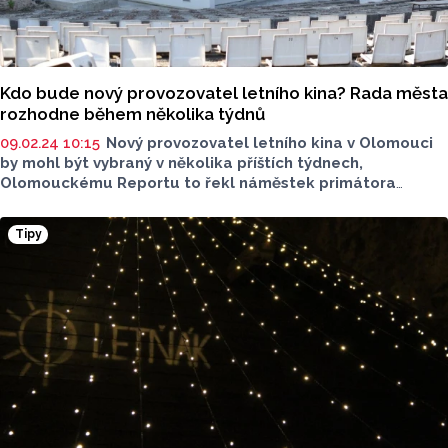
Kdo bude nový provozovatel letního kina? Rada města
rozhodne během několika týdnů
09.02.24 10:15
Nový provozovatel letního kina v Olomouci
by mohl být vybraný v několika příštích týdnech,
Olomouckému Reportu to řekl náměstek primátora
Viktora Ticháka (ProPir), který je členem výběrové komise.
Radnice vybírá ze dvou zájemců, členem jedné skupiny
Tipy
je podnikatel a předseda hnutí spOLečně Robert
Runták. Druhým zájemcem o smlouvu na dvacetiletý
provoz zařízení je spolek Olomoucký letňák, za ním stojí
současný provozovatel olomouckého kina Metropol Petr
Hanák.