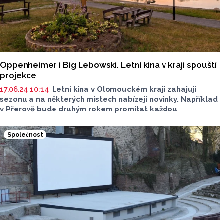
Oppenheimer i Big Lebowski. Letní kina v kraji spouští
projekce
17.06.24 10:14
Letní kina v Olomouckém kraji zahajují
sezonu a na některých místech nabízejí novinky. Například
v Přerově bude druhým rokem promítat každou
prázdninovou středu mobilní letní kino s názvem
Po setmění, do jehož programu mohli letos poprvé
Společnost
zasáhnout i samotní diváci. V Hranicích letní kino promítá
od začátku června, v létě se promění i v divadelní scénu.