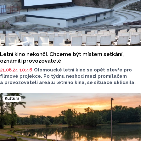
Letní kino nekončí. Chceme být místem setkání,
oznámili provozovatelé
21.06.24 10:46
Olomoucké letní kino se opět otevře pro
filmové projekce. Po týdnu neshod mezi promítačem
a provozovateli areálu letního kina, se situace uklidnila.
Projekce tak kině budou, první z nich už v pátek 28. června.
Kultura