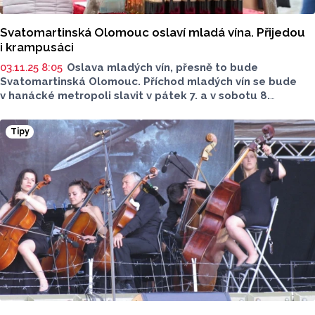
Svatomartinská Olomouc oslaví mladá vína. Přijedou
i krampusáci
03.11.25 8:05
Oslava mladých vín, přesně to bude
Svatomartinská Olomouc. Příchod mladých vín se bude
v hanácké metropoli slavit v pátek 7. a v sobotu 8.
listopadu. Na své si přijdou nejen milovníci dobrého vína,
ale také jídla a dalších pochutin nebo nápojů.
Tipy