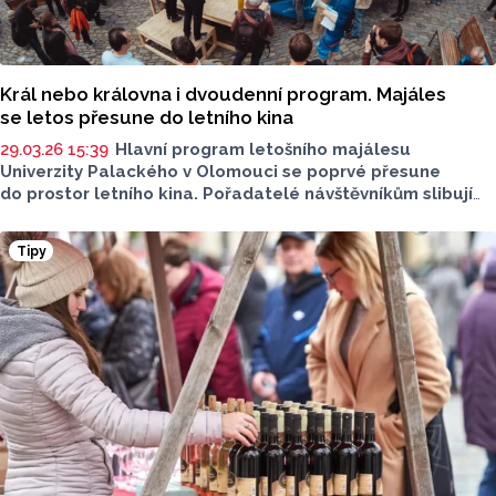
Král nebo královna i dvoudenní program. Majáles
se letos přesune do letního kina
29.03.26 15:39
Hlavní program letošního majálesu
Univerzity Palackého v Olomouci se poprvé přesune
do prostor letního kina. Pořadatelé návštěvníkům slibují
dvoudenní přehlídku s koncerty na dvou hudebních
scénách, divadelním představením, workshopy
Tipy
i prezentaci více než 70 studentských a neziskových
organizací.