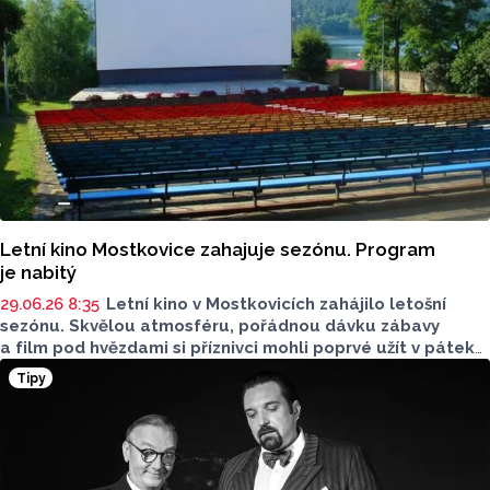
Letní kino Mostkovice zahajuje sezónu. Program
je nabitý
29.06.26 8:35
Letní kino v Mostkovicích zahájilo letošní
sezónu. Skvělou atmosféru, pořádnou dávku zábavy
a film pod hvězdami si příznivci mohli poprvé užít v pátek
26. června. Promítala se česká klasika Samotáři. Na léto
Tipy
je připravený pestrý program.