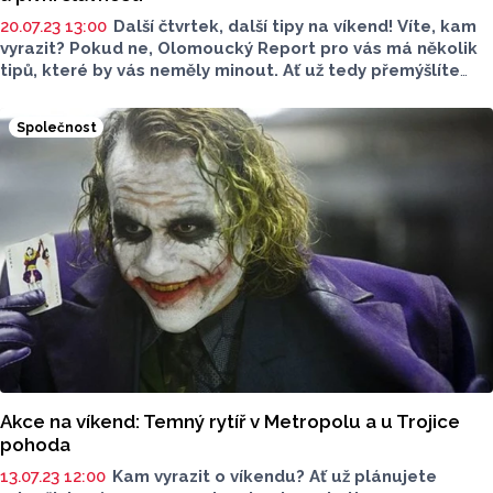
20.07.23 13:00
Další čtvrtek, další tipy na víkend! Víte, kam
vyrazit? Pokud ne, Olomoucký Report pro vás má několik
tipů, které by vás neměly minout. Ať už tedy přemýšlíte
nad programem s dětmi nebo přáteli, pro každého máme
něco.
Společnost
Akce na víkend: Temný rytíř v Metropolu a u Trojice
pohoda
13.07.23 12:00
Kam vyrazit o víkendu? Ať už plánujete