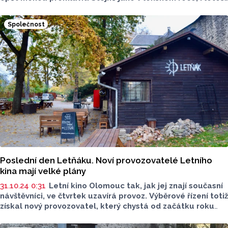
probíhá veřejná anketa, která rozhodne o části filmového
programu.
Společnost
Poslední den Letňáku. Noví provozovatelé Letního
kina mají velké plány
31.10.24 0:31
Letní kino Olomouc tak, jak jej znají současní
návštěvníci, ve čtvrtek uzavírá provoz. Výběrové řízení totiž
získal nový provozovatel, který chystá od začátku roku
2025 změny. Spolek pro Letní kino Olomouc - místo pro
všechny, který řízení vyhrál, vede Milan Dzurjanik. Report