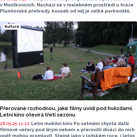
v Mostkovicích. Nachází se v malebném prostředí u hráze
Plumlovské přehrady, kousek od něj je velké parkoviště.
Je to prostě ideální místo pro návštěvu. A lákají zde nejen
na filmy, ale také kulturní akce.
Kultura
Přerované rozhodnou, jaké filmy uvidí pod hvězdami.
Letní kino otevírá třetí sezónu
28.05.25 11:12
Letní mobilní kino Po setmění chystá další
filmové večery pod širým nebem a přerovští diváci do nich
opět mohou promluvit. Stejně jako v loňském roce, i letos