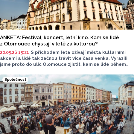
ANKETA: Festival, koncert, letní kino. Kam se lidé
z Olomouce chystají v létě za kulturou?
20.05.26 15:21
S příchodem léta ožívají města kulturními
akcemi a lidé tak začnou trávit více času venku. Vyrazili
jsme proto do ulic Olomouce zjistit, kam se lidé během
léta chystají a které akce doporučují.
Společnost