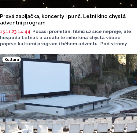
Pravá zabijačka, koncerty i punč. Letní kino chystá
adventní program
15.11.23 14:44
Počasí promítání filmů už sice nepřeje, ale
hospoda Letňák u areálu letního kina chystá vůbec
poprvé kulturní program i během adventu. Pod stromy
vyroste ve čtvrtek 23. listopadu šapitó pro kapely,
připravený je i prodej stromků a Mikulášský karneval.
Kultura
Největším lákadlem je ovšem pravá zabijačka
za přítomnosti řezníka. Samozřejmě nebude chybět ani
punč a horký svařák.