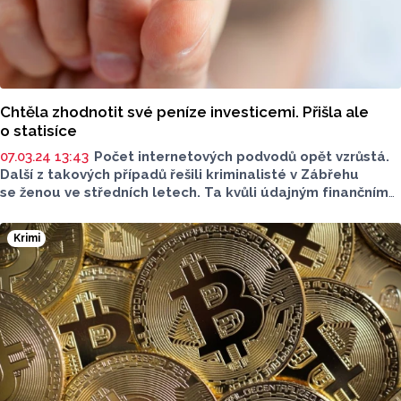
Chtěla zhodnotit své peníze investicemi. Přišla ale
o statisíce
07.03.24 13:43
Počet internetových podvodů opět vzrůstá.
Další z takových případů řešili kriminalisté v Zábřehu
se ženou ve středních letech. Ta kvůli údajným finančním
a investičním odborníkům přišla o stovky tisíc.
Krimi