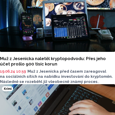
hrozí za podvod trest od jednoho roku do pěti let vězení.
ČTK to dnes sdělil policejní mluvčí Libor Hejtman.
Muž z Jesenicka naletěl kryptopodvodu: Přes jeho
účet prošlo 900 tisíc korun
19.06.24 10:59
Muž z Jesenicka před časem zareagoval
na sociálních sítích na nabídku investování do kryptoměn.
Následně se rozeběhl již všeobecně známý proces
internetových podvodníků, kteří jeho účet využili
Krimi
k legalizaci příjmů. Přes svůj účet tak nechal „protéct“
900 tisíc korun.