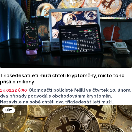
Třiašedesátiletí muži chtěli kryptoměny, místo toho
přišli o miliony
14.02.22 8:50
Olomoučtí policisté řešili ve čtvrtek 10. února
dva případy podvodů s obchodováním kryptoměn.
Nezávisle na sobě chtěli dva třiašedesátiletí muži
investovat na internetu do kryptoměn. Oba přišli o své
Krimi
investiční vklady. Případy řeší policie jako podezření
ze spáchání zločinu podvodu.