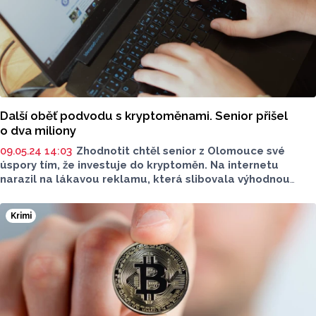
Další oběť podvodu s kryptoměnami. Senior přišel
o dva miliony
09.05.24 14:03
Zhodnotit chtěl senior z Olomouce své
úspory tím, že investuje do kryptoměn. Na internetu
narazil na lákavou reklamu, která slibovala výhodnou
investici. Místo zhodnocených úspor ale přišel o více než
dva miliony korun.
Krimi