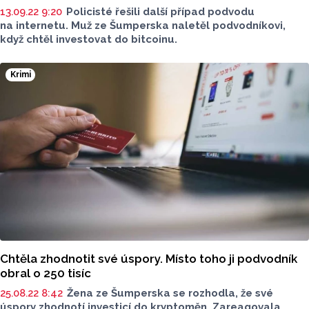
13.09.22 9:20
Policisté řešili další případ podvodu
na internetu. Muž ze Šumperska naletěl podvodníkovi,
když chtěl investovat do bitcoinu.
Krimi
Chtěla zhodnotit své úspory. Místo toho ji podvodník
obral o 250 tisíc
25.08.22 8:42
Žena ze Šumperska se rozhodla, že své
úspory zhodnotí investicí do kryptoměn. Zareagovala