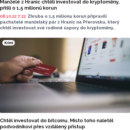
Manželé z Hranic chtěli investovat do kryptoměny,
přišli o 1,5 milionů korun
08.10.22 7:22
Zhruba o 1,5 milionu korun připravili
pachatelé manželský pár z Hranic na Přerovsku, který
chtěl investovat své rodinné úspory do kryptoměny.
Manželé se s lidmi, kteří tvrdili, že se zabývají investicemi,
spojili prostřednictvím mobilního telefonu a elektronické
Krimi
pošty. Po zpřístupnění počítače nejprve připravili muže
zhruba o 700 tisíc korun, poté z účtu manželky získali
dalších 750 tisíc korun. Škoda však není celková, o další
peníze přišli manželé poté, co se za poplatky snažili získat
své peníze zpět, sdělila mluvčí policie Miluše Zajícová.
Chtěl investovat do bitcoinu. Místo toho naletěl
podvodníkovi přes vzdálený přístup