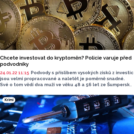
Chcete investovat do kryptoměn? Policie varuje před
podvodníky
24.01.22 11:15
Podvody s příslibem vysokých zisků z investic
jsou velmi propracované a naletět je poměrně snadné.
Své o tom vědí dva muži ve věku 48 a 56 let ze Šumperska,
kteří se v polovině ledna tohoto roku rozhodli pro
zhodnocení svých úspor tím, že investují do bitcoinů.
Krimi