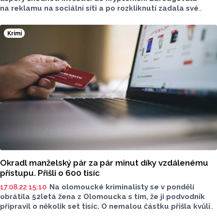
na reklamu na sociální síti a po rozkliknutí zadala své
kontaktní údaje.
Krimi
Okradl manželský pár za pár minut díky vzdálenému
přístupu. Přišli o 600 tisíc
17.08.22 15:10
Na olomoucké kriminalisty se v pondělí
obrátila 52letá žena z Olomoucka s tím, že ji podvodník
připravil o několik set tisíc. O nemalou částku přišla kvůli
podvodu s kryptoměnami.