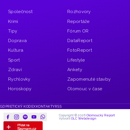
Společnost
Rozhovory
Krimi
Reportáže
Tipy
Fórum OR
Doprava
DataReport
Kultura
FotoReport
Sport
Lifestyle
Zdraví
Ankety
Rychlovky
Zapomenuté stavby
Horoskopy
Olomouc v čase
GDPR
ETICKÝ KODEX
KONTAKTY
RSS
Copyright © 2026
Olomoucký Report
Vytvořil
OLC Webdesign