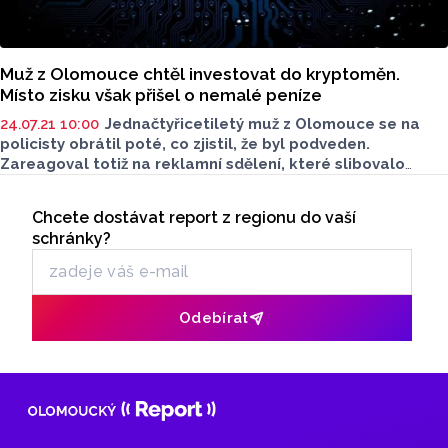
Muž z Olomouce chtěl investovat do kryptoměn.
Místo zisku však přišel o nemalé peníze
24.07.21 10:00
Jednačtyřicetiletý muž z Olomouce se na
policisty obrátil poté, co zjistil, že byl podveden.
Zareagoval totiž na reklamní sdělení, které slibovalo
výhodné zhodnocení financí díky investicím
Seriály
do kryptoměny.
Chcete dostávat report z regionu do vaší
Odběr newsletteru
schránky?
Odebírat