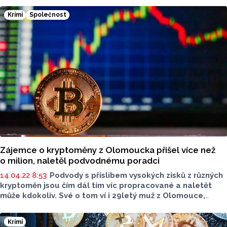
Krimi
Společnost
Zájemce o kryptoměny z Olomoucka přišel více než
o milion, naletěl podvodnému poradci
14.04.22 8:53
Podvody s příslibem vysokých zisků z různých
kryptoměn jsou čím dál tím víc propracované a naletět
může kdokoliv. Své o tom ví i 29letý muž z Olomouce,
který na se do této nestálé možnosti investování pustil.
Krimi