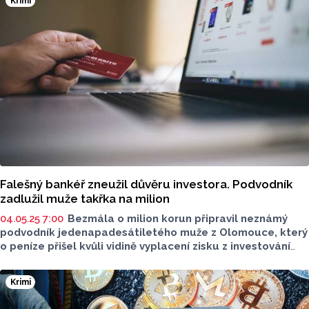
Krimi
Falešný bankéř zneužil důvěru investora. Podvodník
zadlužil muže takřka na milion
04.05.25 7:00
Bezmála o milion korun připravil neznámý
podvodník jedenapadesátiletého muže z Olomouce, který
o peníze přišel kvůli vidině vyplacení zisku z investování
do kryptoměny bitcoin. Z mužových úspor podvodník získal
310 tisíc korun a dalších 630 tisíc korun si půjčil na jeho
Krimi
jméno. Podvedený muž slíbené peníze nedostal
a podvodník ho navíc na dlouhé roky zadlužil. Pachateli