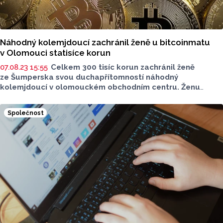
Náhodný kolemjdoucí zachránil ženě u bitcoinmatu
v Olomouci statisíce korun
07.08.23 15:55
Celkem 300 tisíc korun zachránil ženě
ze Šumperska svou duchapřítomností náhodný
kolemjdoucí v olomouckém obchodním centru. Ženu
potkal ve chvíli, kdy na radu podvodníků pod záminkou
napadení jejího bankovního účtu vkládala své peníze
Společnost
do bitcoinmatu. Oběti podvodníků celou situaci vysvětil,
i tak však žena přišla o 200 tisíc korun, které tam do jeho
příchodu vložila.