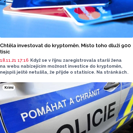
Chtěla investovat do kryptoměn. Místo toho dluží 900
tisíc
18.11.21 17:16
Když se v říjnu zaregistrovala starší žena
na webu nabízejícím možnost investice do kryptoměn,
nejspíš ještě netušila, že přijde o statisíce. Na stránkách
uvedla svou e-mailovou adresu a telefonní číslo.
V průběhu následujících dní komunikovala s makléřem
Krimi
společnosti o možnosti zhodnocení finančních prostředků.