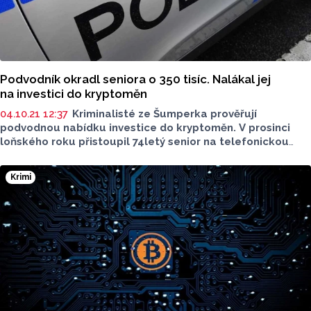
Podvodník okradl seniora o 350 tisíc. Nalákal jej
na investici do kryptoměn
04.10.21 12:37
Kriminalisté ze Šumperka prověřují
podvodnou nabídku investice do kryptoměn. V prosinci
loňského roku přistoupil 74letý senior na telefonickou
nabídku investovat své finance. Senior po instalaci
aplikace umožňující vzdálený přístup do vlastního
Krimi
počítače povolil podvodníkovi opakovaně přístup
do internetového bankovnictví.