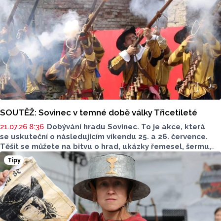
SOUTĚŽ: Sovinec v temné době války Třicetileté
21.07.26 8:36
Dobývání hradu Sovinec. To je akce, která
se uskuteční o následujícím víkendu 25. a 26. července.
Těšit se můžete na bitvu o hrad, ukázky řemesel, šermu,
sokolnické ukázky a loutkové pohádky. Olomoucký
Tipy
Report má pro vás soutěž, ve které můžete vyhrát rodinné
vstupné.