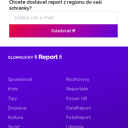
května v 9:00.
Chcete dostávat report z regionu do vaší
Odběr newsletteru
schránky?
Odebírat
Společnost
Rozhovory
Krimi
Reportáže
Tipy
Fórum OR
Doprava
DataReport
Kultura
FotoReport
Sport
Lifestyle