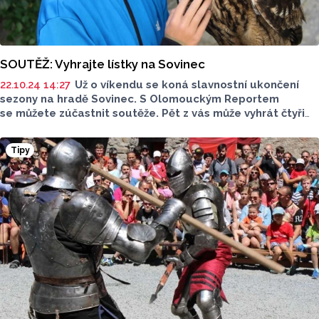
SOUTĚŽ: Vyhrajte lístky na Sovinec
22.10.24 14:27
Už o víkendu se koná slavnostní ukončení
sezony na hradě Sovinec. S Olomouckým Reportem
se můžete zúčastnit soutěže. Pět z vás může vyhrát čtyři
vstupenky na akci Sokolnické lovy na hradě Sovinec.
Soutěž byla ukončena ve čtvrtek 24. října.
Tipy