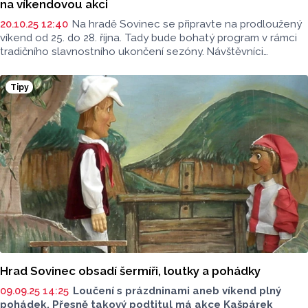
na víkendovou akci
20.10.25 12:40
Na hradě Sovinec se připravte na prodloužený
víkend od
25. do 28. října. Tady bude bohatý program v rámci
tradičního slavnostního ukončení sezóny. Návštěvníci
se mohou těšit na sokolnické lovy, rytířské turnaje, ukázky
řemesel i divadelní vystoupení. S Reportem teď můžete
Tipy
vyhrát vstupenky.
Hrad Sovinec obsadí šermíři, loutky a pohádky
09.09.25 14:25
Loučení s prázdninami aneb víkend plný
pohádek. Přesně takový podtitul má akce Kašpárek