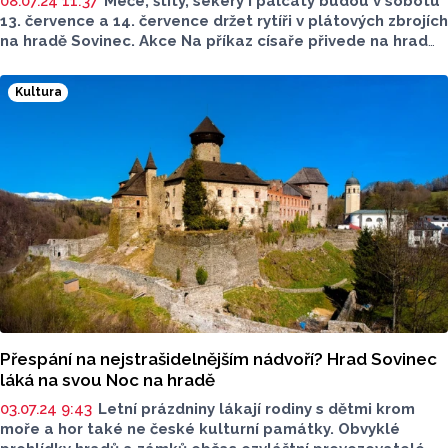
08.07.24 11:37
Meče, štíty, sekery i palcáty budou v sobotu
13. července a 14. července držet rytíři v plátových zbrojích
na hradě Sovinec. Akce Na příkaz císaře přivede na hrad
šermířskou skupinu Taranis. Nebudou chybět kejklíři,
divadelníci i kováři. Vyhrajte vstupenky. Soutěž bude
Kultura
ukončena 10. července.
Přespání na nejstrašidelnějším nádvoří? Hrad Sovinec
láká na svou Noc na hradě
03.07.24 9:43
Letní prázdniny lákají rodiny s dětmi krom
moře a hor také ne české kulturní památky. Obvyklé