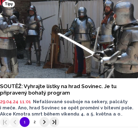
má vstupenky, stačí odpovědět na otázku. Soutěž bude
Tipy
ukončena 12. června.
SOUTĚŽ: Vyhrajte lístky na hrad Sovinec. Je tu
připravený bohatý program
29.04.24 11:01
Nefalšované souboje na sekery, palcáty
i meče. Ano, hrad Sovinec se opět promění v bitevní pole.
Akce Kmotra smrt během víkendu 4. a 5. května a o
státním svátku 8. května přenese návštěvníky hradu
1
2
hluboko do středověku.
Vyhrajte vstupenky na tuto
Seriály
středověkou akci. Soutěž bude ukončena ve čtvrtek 2.