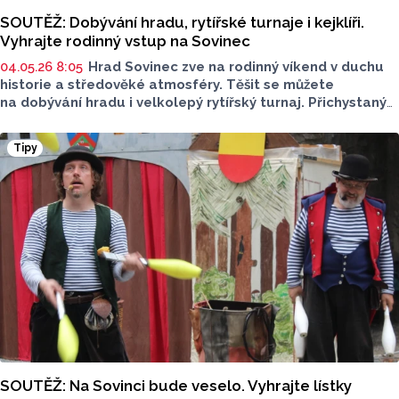
SOUTĚŽ: Dobývání hradu, rytířské turnaje i kejklíři.
Vyhrajte rodinný vstup na Sovinec
04.05.26 8:05
Hrad Sovinec zve na rodinný víkend v duchu
historie a středověké atmosféry. Těšit se můžete
na dobývání hradu i velkolepý rytířský turnaj. Přichystaný
je kvalitní celodenní program. Vystoupí kejklíří,
těžkooděnci i rytířské skupiny. S Olomouckým Reportem
Tipy
nyní můžete vyhrát rodinné vstupné. Stačí odpovědět
na jednoduchou otázku.
SOUTĚŽ: Na Sovinci bude veselo. Vyhrajte lístky