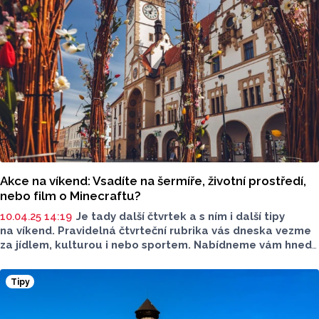
Akce na víkend: Vsadíte na šermíře, životní prostředí,
nebo film o Minecraftu?
10.04.25 14:19
Je tady další čtvrtek a s ním i další tipy
na víkend. Pravidelná čtvrteční rubrika vás dneska vezme
za jídlem, kulturou i nebo sportem. Nabídneme vám hned
několik tipů, ale výběr, ten už necháme na vás. Tak co si
zvolíte vy?
Tipy