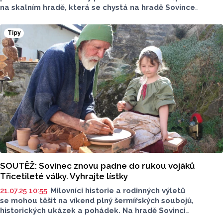
na skalním hradě, která se chystá na hradě Sovince
o víkendu 13. a 14. září. Připravena je loutkářská
a pohádková pouť, otevřeno bude od 9:00 do 18 hodin.
Tipy
SOUTĚŽ: Sovinec znovu padne do rukou vojáků
Třicetileté války. Vyhrajte lístky
21.07.25 10:55
Milovníci historie a rodinných výletů
se mohou těšit na víkend plný šermířských soubojů,
historických ukázek a pohádek. Na hradě Sovinci
se odehraje další ročník populární akce Dobývání hradu