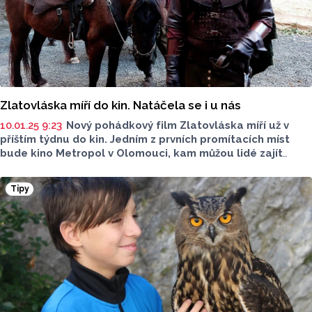
Zlatovláska míří do kin. Natáčela se i u nás
10.01.25 9:23
Nový pohádkový film Zlatovláska míří už v
příštím týdnu do kin. Jedním z prvních promítacích míst
bude kino Metropol v Olomouci, kam můžou lidé zajít
na předpremiéru pohádky. Filmovou adaptaci příběhu
natáčeli filmaři znovu po více než padesáti letech
Tipy
a jedním z natáčecích míst byl i hrad Sovinec.