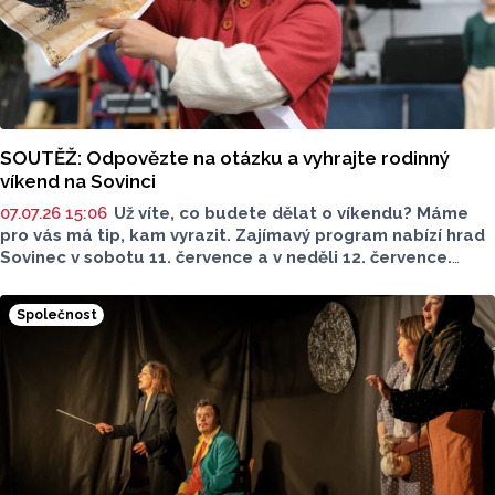
SOUTĚŽ: Odpovězte na otázku a vyhrajte rodinný
víkend na Sovinci
07.07.26 15:06
Už víte, co budete dělat o víkendu? Máme
pro vás má tip, kam vyrazit. Zajímavý program nabízí hrad
Sovinec v sobotu 11. července a v neděli 12. července.
Akce nese název Na příkaz císaře. S Olomouckým
Reportem teď můžou tři z vás vyhrát rodinné vstupenky.
Společnost