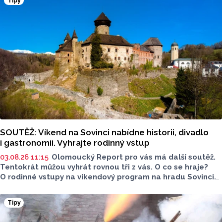
Tipy
SOUTĚŽ: Víkend na Sovinci nabídne historii, divadlo
i gastronomii. Vyhrajte rodinný vstup
03.08.26 11:15
Olomoucký Report pro vás má další soutěž.
Tentokrát můžou vyhrát rovnou tři z vás. O co se hraje?
O rodinné vstupy na víkendový program na hradu Sovinci.
Sokolnické slavnosti proběhnou už 8. a 9. srpna.
Tipy