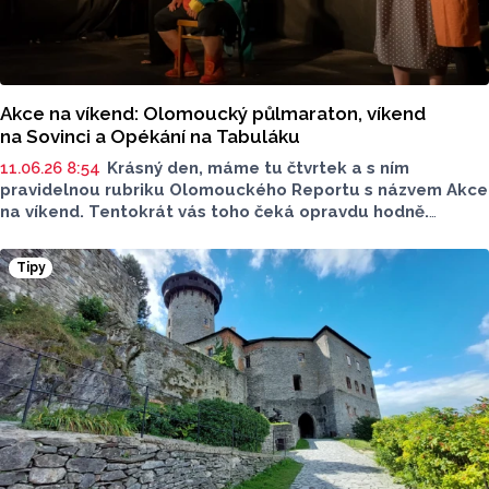
Akce na víkend: Olomoucký půlmaraton, víkend
na Sovinci a Opékání na Tabuláku
11.06.26 8:54
Krásný den, máme tu čtvrtek a s ním
pravidelnou rubriku Olomouckého Reportu s názvem Akce
na víkend. Tentokrát vás toho čeká opravdu hodně.
Vyrazit můžete do zoologické zahrady, Parkánových
zahrad nebo na Tabulový vrch. Zúčastnit se můžete i Noci
Tipy
hasičů.