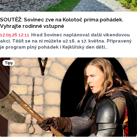
SOUTĚŽ: Sovinec zve na Kolotoč príma pohádek.
Vyhrajte rodinné vstupné
12.05.26 12:11
Hrad Sovinec naplánoval další víkendovou
akci. Těšit se na ni můžete už 16. a 17. května. Připravený
je program plný pohádek i Kejklířský den dětí.
S Olomouckým Reportem navíc můžete vyhrát rodinné
vstupné. Co pro to udělat? Stačí odpovědět
Tipy
na jednoduchou otázku.