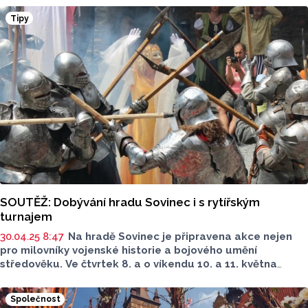
Sovinec, která tentokrát nese podtitul Za čest a krále.
Tipy
Nyní můžete s Reportem vyhrát rodinné vstupné na akci.
SOUTĚŽ: Dobývání hradu Sovinec i s rytířským
turnajem
30.04.25 8:47
Na hradě Sovinec je připravena akce nejen
pro milovníky vojenské historie a bojového umění
středověku. Ve čtvrtek 8. a o víkendu 10. a 11. května
budou sovinecký hrad dobývat rytíři, kteří se zde také
utkají v turnaji. Nejen to je zárukou vysoké kvality
Společnost
celodenního programu.