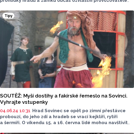
prohlídky hradů a zámků občas ozvláštní provozovatelé
také různými výstavami, přehlídkami a akcemi. Jednou
z nich je také Noc na hradě Sovinec.
Tipy
SOUTĚŽ: Myší dostihy a fakírské řemeslo na Sovinci.
Vyhrajte vstupenky
04.06.24 10:31
Hrad Sovinec se opět po zimní přestávce
probouzí, do jeho zdí a hradeb se vrací kejklíři, rytíři
a šermíři. O víkendu 15. a 16. června lidé mohou navštívit
kejklířský víkend. Olomoucký Report pro vás