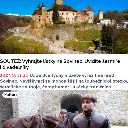
SOUTĚŽ: Vyhrajte lístky na Sovinec. Uvidíte šermíře
i divadelníky
28.03.25 11:41
Už za dva týdny můžete vyrazit na hrad
Sovinec. Návštěvníci se mohou těšit na loupežnické stezky,
šermířské souboje, černý humor i ukázky tradičních
řemesel. Na víkendový program Přízrak z temné věže
Kultura
můžete teď společně s Olomouckým Reportem vyhrát
vstupenky.
Soutěž byla ukončena.