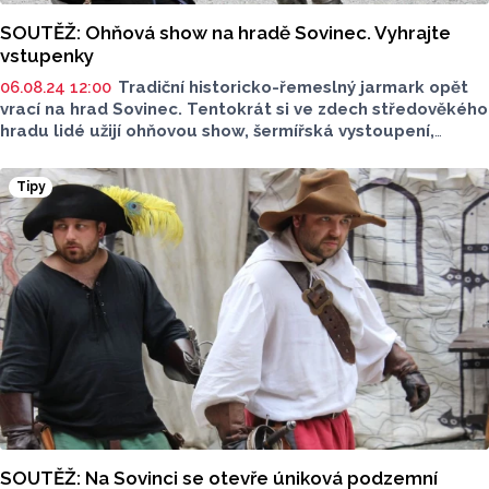
SOUTĚŽ: Ohňová show na hradě Sovinec. Vyhrajte
vstupenky
06.08.24 12:00
Tradiční historicko-řemeslný jarmark opět
vrací na hrad Sovinec. Tentokrát si ve zdech středověkého
hradu lidé užijí ohňovou show, šermířská vystoupení,
představení historických řemesel a bohaté občerstvení,
to bude Hodokvas rytíře Kobylky na hradě Sovinec.
Tipy
V sobotu 10. a v neděli 11. srpna nebudou chybět ani
loutkové pohádky a ukázky zručnosti starodávných
řemesel. Odpovězte na otázku a vyhrajte vstupenky.
Soutěž byla ukončena.
SOUTĚŽ: Na Sovinci se otevře úniková podzemní