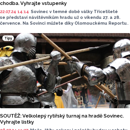
chodba. Vyhrajte vstupenky
22.07.24 14:14
Sovinec v temné době války Třicetileté
se představí návštěvníkům hradu už o víkendu 27. a 28.
července.
Na Sovinci můžete díky Olomouckému Reportu
strávit celý den s rodinou zdarma. Stačí se zapojit
do soutěže pod článkem o rodinné vstupenky.
Soutěž byla
Tipy
ukončena.
SOUTĚŽ: Velkolepý rytířský turnaj na hradě Sovinec.
Vyhrajte lístky