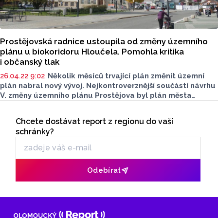
Prostějovská radnice ustoupila od změny územního
plánu u biokoridoru Hloučela. Pomohla kritika
i občanský tlak
26.04.22 9:02
Několik měsíců trvající plán změnit územní
plán nabral nový vývoj. Nejkontroverznější součástí návrhu
V. změny územního plánu Prostějova byl plán města
umožnit zástavbu pozemků u biokoridoru Hloučela, které
Seriály
se měly změnit na stavební parcely.
Chcete dostávat report z regionu do vaší
Odběr newsletteru
schránky?
Odebírat