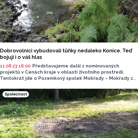
Dobrovolníci vybudovali tůňky nedaleko Konice. Teď
bojují i o váš hlas
11.08.23 16:00
Představujeme další z nominovaných
projektů v Cenách kraje v oblasti životního prostředí.
Tentokrát jde o Pozemkový spolek Mokřady – Mokřady z.s.
Dobrovolníci ze spolku vybudovali na podzim tůně o ploše
okolo 500 metrů čtverečních.
Společnost