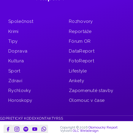
Společnost
Rozhovory
Krimi
Reportáže
Tipy
Fórum OR
Doprava
DataReport
Kultura
FotoReport
Sport
Lifestyle
Zdraví
Ankety
Rychlovky
Zapomenuté stavby
Horoskopy
Olomouc v čase
GDPR
ETICKÝ KODEX
KONTAKTY
RSS
Copyright © 2026
Olomoucký Report
Vytvořil
OLC Webdesign