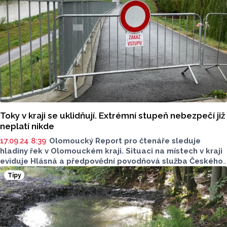
Toky v kraji se uklidňují. Extrémní stupeň nebezpečí již
neplatí nikde
17.09.24 8:39
Olomoucký Report pro čtenáře sleduje
hladiny řek v Olomouckém kraji. Situaci na místech v kraji
eviduje Hlásná a předpovědní povodňová služba Českého
hydrometeorologického ústavu (ČHMÚ) první stupeň
Tipy
povodňové aktivity (SPA).