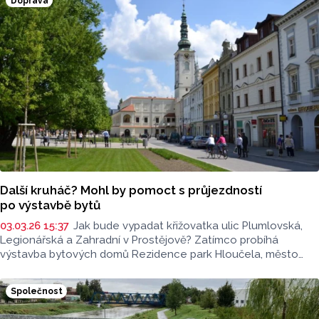
Doprava
Další kruháč? Mohl by pomoct s průjezdností
po výstavbě bytů
03.03.26 15:37
Jak bude vypadat křižovatka ulic Plumlovská,
Legionářská a Zahradní v Prostějově? Zatímco probíhá
výstavba bytových domů Rezidence park Hloučela, město
zjišťuje, že bude třeba křižovatku upravit. A může tu vzniknout
kruhový objezd.
Společnost