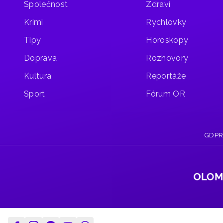
Společnost
Zdraví
Dvoupodlažní
budova
Krimi
Rychlovky
rodinného
Tipy
Horoskopy
domu
hořela
Doprava
Rozhovory
v celém
rozsahu,
Kultura
Reportáže
spolu
s ní
Sport
Fórum OR
osobní
automobil
ve vjezdu
i přilehlé
GDP
zemědělské
přístavky.