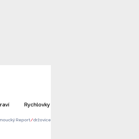
raví
Rychlovky
Horoskopy
Rozhovory
moucký Report
držovice