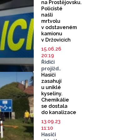
na Prostějovsku.
Policisté
našli
mrtvolu
v odstaveném
kamionu
v Držovicích
15.06.26
20:19
Řidiči
projíždějící
Hasiči
kolem
zasahují
obchodní
u uniklé
zóny
kyseliny.
v Držovicích
Chemikálie
si dva
se dostala
dny
do kanalizace
mohli
všímat
13.09.23
odstaveného
11:10
kamionu.
Hasiči