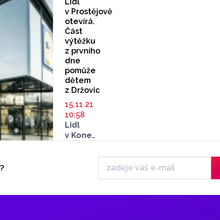
Lidl
který
v Prostějově
v úterý
otevírá.
časně
Část
ráno
výtěžku
z prvního
způsobil
dne
mnohamilionové
pomůže
škody,
dětem
založil
z Držovic
podle
policie
15.11.21
devětašedesátiletý
10:58
obyvatel
Lidl
domu,
v Konečné
který
ulici
poté
na pomezí
spáchal
Prostějova
y?
sebevraždu.
a Držovic
Včera
dnes
to novinářům
otevírá.
řekla
283.
policejní
prodejna