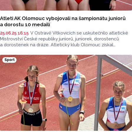
Atleti AK Olomouc vybojovali na šampionátu juniorů
a dorostu 10 medailí
25.06.25 16:15
V Ostravě Vítkovicích se uskutečnilo atletické
Mistrovství České republiky juniorů, juniorek, dorostenců
a dorostenek na dráze. Atletický klub Olomouc získal
10 cenných kovů. Zlato vybojovala koulařka Eliška Večeřová.
Tři medaile si domů odvezla sprinterka Johanka Šafářová.
Sport