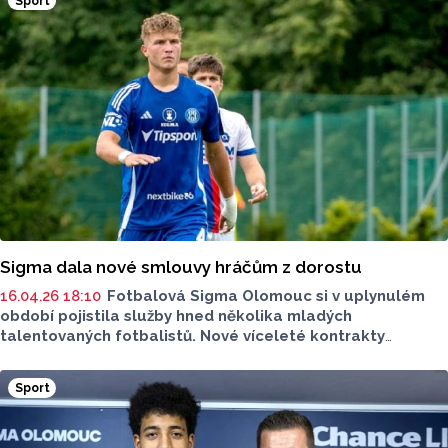
Sport
Sigma dala nové smlouvy hráčům z dorostu
16.04.26 18:10
Fotbalová Sigma Olomouc si v uplynulém
období pojistila služby hned několika mladých
talentovaných fotbalistů. Nové víceleté kontrakty
podepsali například mládežničtí reprezentanti Patrik
Siegl a Nikola Jadrníček. Klub o tom napsal na svém
Sport
webu.