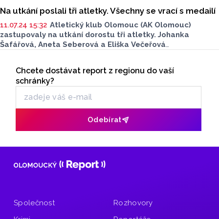
Na utkání poslali tři atletky. Všechny se vrací s medailí
11.07.24 15:32
Atletický klub Olomouc (AK Olomouc)
zastupovaly na utkání dorostu tři atletky. Johanka
Šafářová, Aneta Seberová a Eliška Večeřová
na mezistátním utkání zazářily, ze slovenských Piešťan
Seriály
si tak vezou do Olomouce zlato.
Chcete dostávat report z regionu do vaší
Odběr newsletteru
schránky?
Odebírat
Společnost
Rozhovory