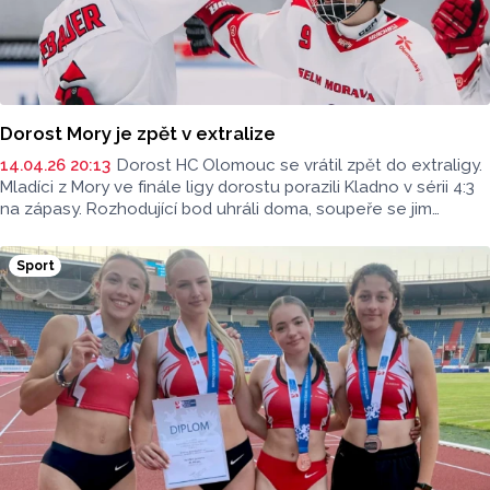
Dorost Mory je zpět v extralize
14.04.26 20:13
Dorost HC Olomouc se vrátil zpět do extraligy.
Mladíci z Mory ve finále ligy dorostu porazili Kladno v sérii 4:3
na zápasy. Rozhodující bod uhráli doma, soupeře se jim
podařilo zlomit ve druhé minutě prodloužení.
Sport