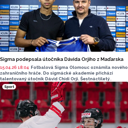
Sigma podepsala útočníka Dávida Orjiho z Maďarska
15.04.26 18:04
Fotbalová Sigma Olomouc oznámila nového
zahraničního hráče. Do sigmácké akademie přichází
talentovaný útočník Dávid Chidi Orji. Šestnáctiletý
mládežnický reprezentant Maďarska dosud působil
Sport
v Györu. Hanácký klub o tom napsal na svém webu.