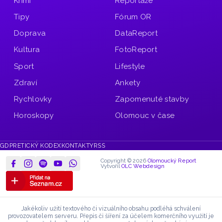
Krimi
Reportáže
Tipy
Fórum OR
Doprava
DataReport
Kultura
FotoReport
Sport
Lifestyle
Zdraví
Ankety
Rychlovky
Zapomenuté stavby
Horoskopy
Olomouc v čase
GDPR
ETICKÝ KODEX
KONTAKTY
RSS
Copyright © 2026
Olomoucký Report
Vytvořil
OLC Webdesign
Jakékoliv užití textového či vizuálního obsahu podléhá schválení
provozovatelem serveru.
Přepis či šíření za účelem komerčního využití je