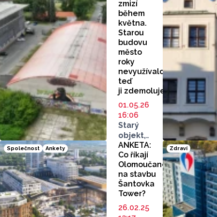
zmizí
během
května.
Starou
budovu
město
roky
nevyužívalo,
teď
ji zdemoluje
01.05.26
16:06
Starý
objekt,
ANKETA:
které
Společnost
Ankety
Zdraví
Co říkají
město
Olomoučané
Olomouc
na stavbu
už dlouhé
Šantovka
roky
Tower?
k ničemu
nevyužívá,
26.02.25
půjde