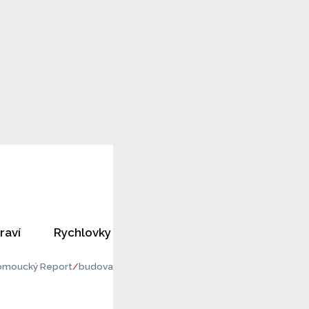
raví
Rychlovky
Horoskopy
Rozhovory
omoucký Report
budova