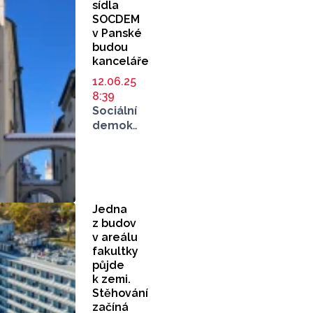
sídla
SOCDEM
v Panské
budou
kanceláře
12.06.25
8:39
Sociální
demokracie
(SOCDEM,
dříve
ČSSD)
prodala
historický
Jedna
činžovní
z budov
dům
v areálu
v centru
fakultky
Olomouce,
půjde
ve kterém
k zemi.
dvě
Stěhování
desítky
začíná