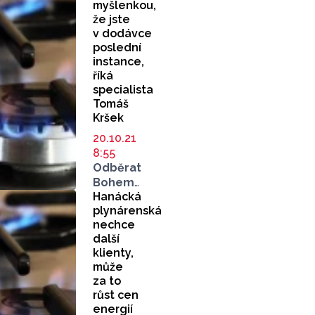
myšlenkou,
že jste
v dodávce
poslední
instance,
říká
specialista
Tomáš
Kršek
20.10.21
8:55
Odběratelé
Bohemia
Hanácká
Energy,
plynárenská
Skautské
nechce
energie
další
a dalších
klienty,
jsou
může
momentálně
za to
ve složité
růst cen
situaci.
energií