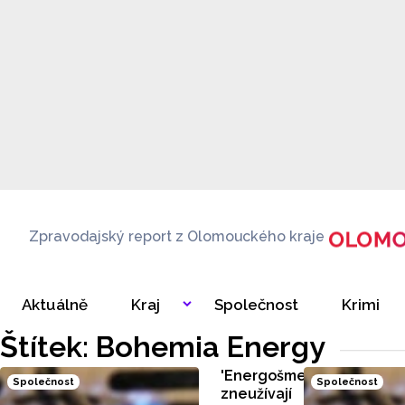
Zpravodajský report z Olomouckého kraje
Aktuálně
Kraj
Společnost
Krimi
Štítek: Bohemia Energy
'Energošmejdi'
Společnost
Společnost
zneužívají