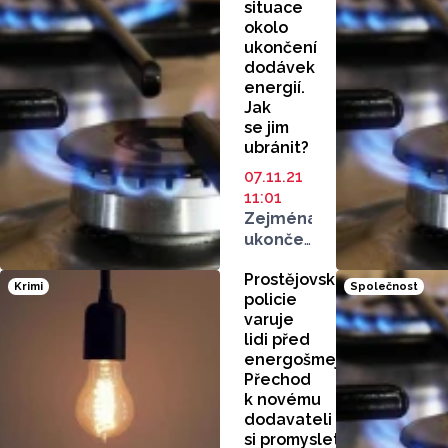
situace
okolo
ukončení
dodávek
energií.
Jak
se jim
ubránit?
07.11.21
11:01
Zejména
ukončení
dodávek
Prostějovská
energií
Krimi
Společnost
policie
od společnosti
varuje
Bohemia
lidi před
Energy
energošmejdy.
zneužívají
Přechod
'energošmejdi'.
k novému
Nabízejí
dodavateli
spotřebitelům
si promyslete