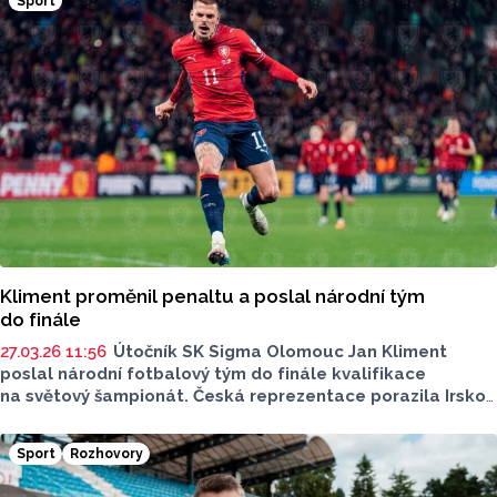
Sport
Kliment proměnil penaltu a poslal národní tým
do finále
27.03.26 11:56
Útočník SK Sigma Olomouc Jan Kliment
poslal národní fotbalový tým do finále kvalifikace
na světový šampionát. Česká reprezentace porazila Irsko
po penaltovém rozstřelu. Rozhodl o tom v páté sérii právě
Kliment.
Sport
Rozhovory