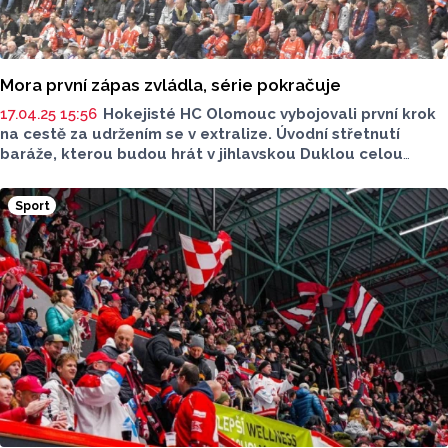
Mora první zápas zvládla, série pokračuje
17.04.25 15:56
Hokejisté HC Olomouc vybojovali první krok
na cestě za udržením se v extralize. Úvodní střetnutí
baráže, kterou budou hrát v jihlavskou Duklou celou
doma v Plecharéně, Mora vyhrála až po samostatných
nájezdech. Zápas skončil 2:1, obě olomoucké branky dal
Sport
útočník Jakub Orsava. Série pokračuje druhým zápasem
dnes, další utkání se hrají v neděli a v pondělí.