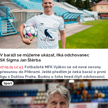
V baráži se můžeme ukázat, říká odchovanec
SK Sigma Jan Štěrba
27.05.25 12:43
Fotbalisté MFK Vyškov se od nové sezony
přesunou do Příbrami. Ještě předtím je čeká baráž o první
ligu s Duklou Praha. Budou u toho hned čtyři odchovanci
SK Sigma Olomouc – obránce David Němeček, útočníci
Sport
Pavel Zifčák a Filip Žák a také stoper Jan Štěrba.
Posledně jmenovaný odehrál v elitní soutěži za Sigmu,
Karvinou a Brno 56 zápasů, poslední dvě sezóny hraje
druhou ligu, takže může sronávat. „Rozdíl mezi první
a druhou ligou je znatelný. Ale nikde není předem psáno,