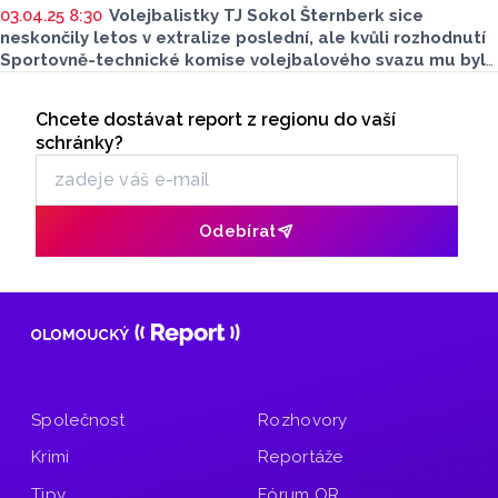
03.04.25 8:30
Volejbalistky TJ Sokol Šternberk sice
neskončily letos v extralize poslední, ale kvůli rozhodnutí
Sportovně-technické komise volejbalového svazu mu bylo
odečteno 14 bodů. Na jeho úkor se zachránilo KP Brno,
Seriály
a tak musí Sokolky do baráže proti vítězi první ligy. Tím
Chcete dostávat report z regionu do vaší
Odběr newsletteru
jsou letos Lvice Praha, které ve finále zdolaly Madetu
schránky?
České Budějovice.
Odebírat
Společnost
Rozhovory
Krimi
Reportáže
Tipy
Fórum OR