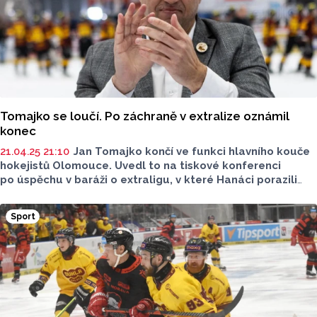
jak to dopadne,“ říká Štěrba před barážovým dvojutkáním.
Tomajko se loučí. Po záchraně v extralize oznámil
konec
21.04.25 21:10
Jan Tomajko končí ve funkci hlavního kouče
hokejistů Olomouce. Uvedl to na tiskové konferenci
po úspěchu v baráži o extraligu, v které Hanáci porazili
Jihlavu 4:0 na zápasy a udrželi se mezi elitou.
Osmačtyřicetiletý bývalý útočník a dvojnásobný mistr
Sport
světa koučoval Olomouc od roku 2018, předtím byl sedm
let asistentem. Tomajko opouští také post jednatele
klubu.