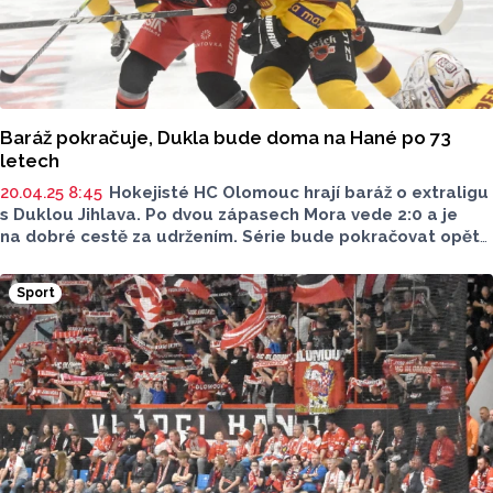
Baráž pokračuje, Dukla bude doma na Hané po 73
letech
20.04.25 8:45
Hokejisté HC Olomouc hrají baráž o extraligu
s Duklou Jihlava. Po dvou zápasech Mora vede 2:0 a je
na dobré cestě za udržením. Série bude pokračovat opět
v Olomouci. Dukla zde odehraje také svá domácí utkání.
Což není neobvyklé, stává se to. Ale v tomto případě
Sport
to neobvyklé přece jen je – Dukla se totiž po 73 letech
vrátí tam, kde vznikla.