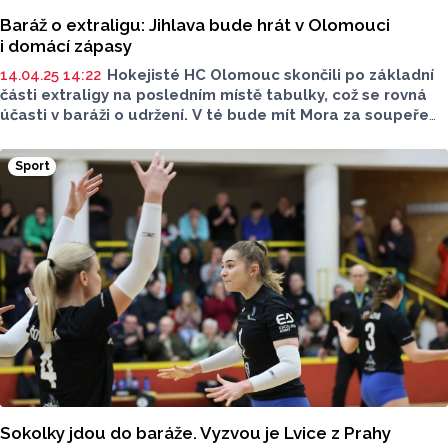
Baráž o extraligu: Jihlava bude hrát v Olomouci
i domácí zápasy
14.04.25 14:22
Hokejisté HC Olomouc skončili po základní
části extraligy na posledním místě tabulky, což se rovná
účasti v baráži o udržení. V té bude mít Mora za soupeře
Duklu Jihlava, která zvítězila v Maxa lize. Hanáci ale
budou hrát všechny utkání doma. Tým z Vysočiny má totiž
Sport
hokejovou halu ve výstavbě a v jeho dosavadním
pelhřimovském azylu nelze hrát zápas podle
extraligových norem. Proto se Jihlava rozhodla odehrát
i svá domácí utkání v Olomouci.
Sokolky jdou do baráže. Vyzvou je Lvice z Prahy