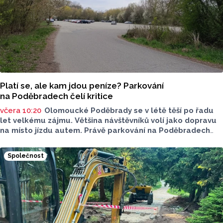
Platí se, ale kam jdou peníze? Parkování
na Poděbradech čelí kritice
včera 10:20
Olomoucké Poděbrady se v létě těší po řadu
let velkému zájmu. Většina návštěvníků volí jako dopravu
na místo jízdu autem. Právě parkování na Poděbradech
je mnoho let tématem, které mezi veřejností rezonuje.
Na konci června vznikla na Facebooku stránka s názvem
Společnost
Poděbrady bez závor a nelegálního parkovného, která
upozorňuje na nevyhovujcí situaci s parkováním
u oblíbeného olomouckého letoviska. Za iniciativou stojí
zastupitel města Olomouce, na jeho přání nebudeme
uvádět jeho identitu.