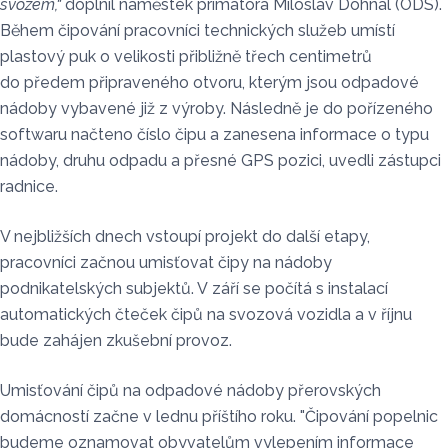
svozem,“
doplnil náměstek primátora Miloslav Dohnal (ODS).
Během čipování pracovníci technických služeb umístí
plastový puk o velikosti přibližně třech centimetrů
do předem připraveného otvoru, kterým jsou odpadové
nádoby vybavené již z výroby. Následně je do pořízeného
softwaru načteno číslo čipu a zanesena informace o typu
nádoby, druhu odpadu a přesné GPS pozici, uvedli zástupci
radnice.
V nejbližších dnech vstoupí projekt do další etapy,
pracovníci začnou umisťovat čipy na nádoby
podnikatelských subjektů. V září se počítá s instalací
automatických čteček čipů na svozová vozidla a v říjnu
bude zahájen zkušební provoz.
Umisťování čipů na odpadové nádoby přerovských
domácností začne v lednu příštího roku. "Čipování popelnic
budeme oznamovat obyvatelům vylepením informace