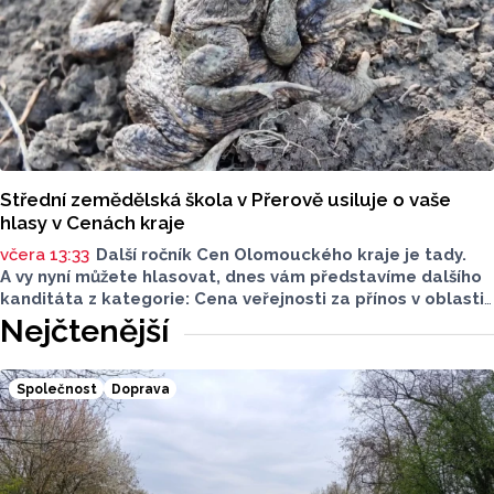
Střední zemědělská škola v Přerově usiluje o vaše
hlasy v Cenách kraje
včera 13:33
Další ročník Cen Olomouckého kraje je tady.
A vy nyní můžete hlasovat, dnes vám představíme dalšího
kanditáta z kategorie: Cena veřejnosti za přínos v oblasti
životního prostředí. Toto je Střední zemědělská škola
Nejčtenější
v Přerově, která má nominaci v kategorii: Významný počin
v ochraně životního prostředí - právnická osoba.
Společnost
Doprava