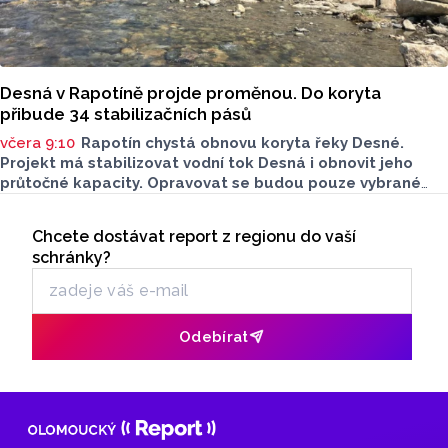
Desná v Rapotíně projde proměnou. Do koryta
přibude 34 stabilizačních pásů
včera 9:10
Rapotín chystá obnovu koryta řeky Desné.
Projekt má stabilizovat vodní tok Desná i obnovit jeho
průtočné kapacity. Opravovat se budou pouze vybrané
úseky koryta. Samotná stavba bude rozdělená do šesti
Seriály
samostatných stavebních projektů.
Chcete dostávat report z regionu do vaší
Odběr newsletteru
schránky?
Odebírat