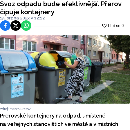
Svoz odpadu bude efektivnější. Přerov
čipuje kontejnery
15. srpna 2023 v 12:12
Facebook
Platforma X
WhatsApp
zdroj: město Přerov
Přerovské kontejnery na odpad, umístěné
na veřejných stanovištích ve městě a v místních