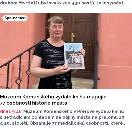
druhém čtvrtletí ubytovalo 220 430 hostů. Jejich počet
meziročně klesl o 1,2 procenta. Podle statistik však
přibylo ubytovaných cizinců, kterých bylo 45 548,
Společnost
meziročně o 9,1 procenta více. Naopak domácích hostů
v regionu ubylo, kraj v tomto období navštívilo 174 882
turistů, což bylo meziročně o 3,6 procenta méně. Celkový
počet přenocování v kraji klesl o 4,7 procenta. Údaje
dnes zveřejnil Český statistický úřad (ČSÚ).
Muzeum Komenského vydalo knihu mapující
77 osobností historie města
dnes 9:48
Muzeum Komenského v Přerově vydalo knihu
s netradičním pohledem na dějiny města na přelomu 19.
a 20. století. Obsahuje 77 medailonků osobností, které
se na jeho rozvoji významně podílely. Jejich životní příběhy