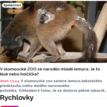
jsou doplněny dobovými snímky. Podle autorky publikace
Společnost
Šárky Krákorové Pajůrkové tomu předcházelo 13 let
pátrání po jejich osudech. Kniha vychází u příležitosti
letošního 770. výročí povýšení Přerova na královské město,
sdělila ČTK mluvčí radnice Lenka Chalupová.
V olomoucké ZOO se narodilo mládě lemura. Je to
kluk nebo holčička?
dnes 13:44
V olomoucké zoo samice lemura běločelého
představila svého dalšího narozeného
potomka. Vzhledem k tomu, že se doslova pěkně vybarvil,
je téměř jisté, že se jedná o samce. Samice totiž bývají
Rychlovky
hnědé, případně hnědošedé, zato samci se pyšní bílým
zbarvením hlavy.