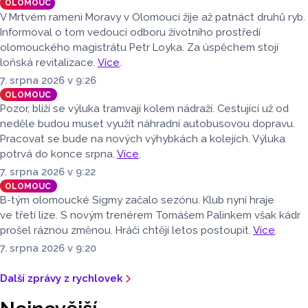
OLOMOUC
V Mrtvém rameni Moravy v Olomouci žije až patnáct druhů ryb.
Informoval o tom vedoucí odboru životního prostředí
olomouckého magistrátu Petr Loyka. Za úspěchem stojí
loňská revitalizace.
Více
.
7. srpna 2026 v 9:26
OLOMOUC
Pozor, blíží se výluka tramvají kolem nádraží. Cestující už od
neděle budou muset využít náhradní autobusovou dopravu.
Pracovat se bude na nových výhybkách a kolejích. Výluka
potrvá do konce srpna.
Více
.
7. srpna 2026 v 9:22
OLOMOUC
B-tým olomoucké Sigmy začalo sezónu. Klub nyní hraje
ve třetí lize. S novým trenérem Tomášem Palinkem však kádr
prošel ráznou změnou. Hráči chtějí letos postoupit.
Více
.
7. srpna 2026 v 9:20
Další zprávy z rychlovek