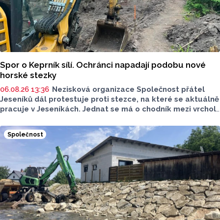
Spor o Keprník sílí. Ochránci napadají podobu nové
horské stezky
06.08.26 13:36
Nezisková organizace Společnost přátel
Jeseníků dál protestuje proti stezce, na které se aktuálně
pracuje v Jeseníkách. Jednat se má o chodník mezi vrcholy
Šerák a Keprník, které turisté hojně vyhledávají. Stavbou
chodníku se podle odborníků příroda jen poškodí, chodník
Společnost
mezi vrcholy podle nich není nutný.