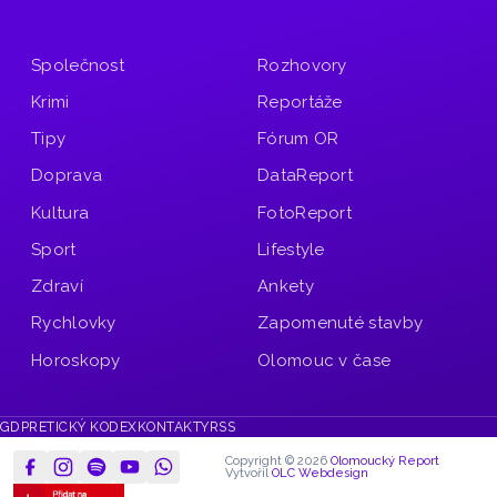
Společnost
Rozhovory
Krimi
Reportáže
Tipy
Fórum OR
Doprava
DataReport
Kultura
FotoReport
Sport
Lifestyle
Zdraví
Ankety
Rychlovky
Zapomenuté stavby
Horoskopy
Olomouc v čase
GDPR
ETICKÝ KODEX
KONTAKTY
RSS
Copyright © 2026
Olomoucký Report
Vytvořil
OLC Webdesign