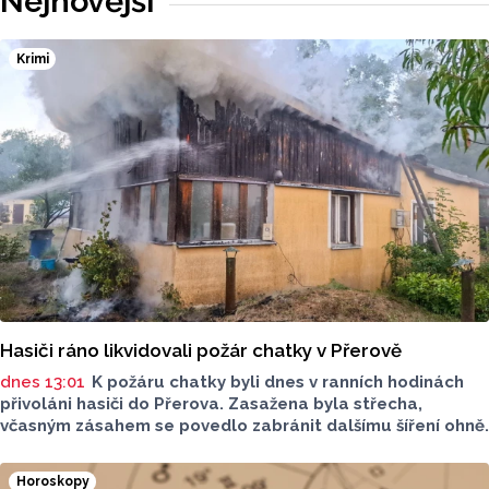
Nejnovější
Krimi
Hasiči ráno likvidovali požár chatky v Přerově
dnes 13:01
K požáru chatky byli dnes v ranních hodinách
přivoláni hasiči do Přerova. Zasažena byla střecha,
včasným zásahem se povedlo zabránit dalšímu šíření ohně.
Horoskopy