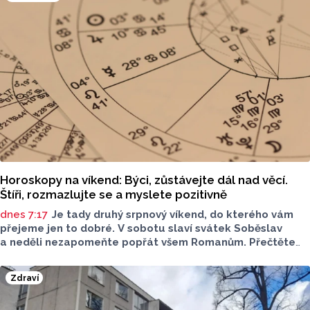
Horoskopy na víkend: Býci, zůstávejte dál nad věcí.
Štíři, rozmazlujte se a myslete pozitivně
dnes 7:17
Je tady druhý srpnový víkend, do kterého vám
přejeme jen to dobré. V sobotu slaví svátek Soběslav
a neděli nezapomeňte popřát všem Romanům. Přečtěte
si svůj horoskop a mějte pěkný víkend.
Zdraví