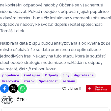
na konkrétní odpadové nádoby. Občané se však nemusí
ničeho obávat. Pokud nedojde k očipování jejich popelnice
v daném termínu, bude čip instalován v momentu přistavení
odpadové nádoby ke svozu," doplnil ředitel společnosti
Tomáš Lolek.
Nasbíraná data z čipů budou analyzována a od května 2024
město očekává, že se data promítnou do optimalizace
jednotlivých tras. Náklady na tuto etapu, která je součástí
dlouhodobé strategie modernizace nakládání s odpady
ve městě, činí 1,8 milionu korun.
popelnice
kontejner
Odpady
čipy
digitalizace
Přerovsko
Přerov
Společnost
seznam
Facebook
Platforma X
WhatsApp
- ČTK -