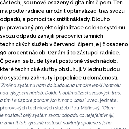
částech, jsou nově osazeny digitálním čipem. Ten
má podle radnice umožnit optimalizaci tras svozu
odpadů, a pomoci tak snížit náklady. Dlouho
připravovaný projekt digitalizace celého systému
svozu odpadu zahájili pracovníci tamních
technických služeb v červenci, čipem je již osazeno
90 procent nádob. Oznámili to zástupci radnice.
Čipování se bude týkat postupně všech nádob,
které technické služby obsluhují. V lednu budou
do systému zahrnuty i popelnice u domácností.
"Změna systému nám do budoucna umožní lepší kontrolu
nad výsypem nádob. Dojde k optimalizaci svozových tras,
a tím i k úspoře pohonných hmot a času,"
uvedl jednatel
přerovských technických služeb Petr Měřínský.
"Cílem
je nastavit celý systém svozu odpadu co nejefektivněji,
a zmírnit tak výrazně rostoucí náklady spojené s jeho