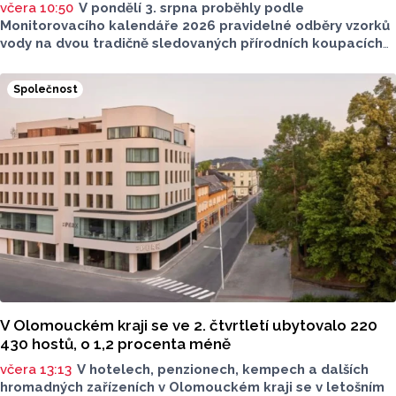
včera 10:50
V pondělí 3. srpna proběhly podle
Monitorovacího kalendáře 2026 pravidelné odběry vzorků
vody na dvou tradičně sledovaných přírodních koupacích
lokalitách v Olomouckém kraji – ve Vodní nádrži Plumlov
(VN Plumlov) a v Koupací oblasti Poděbrady (KO
Společnost
Poděbrady). Monitoring byl proveden Krajskou
hygienickou stanicí Olomouckého kraje (KHS)
ve spolupráci se Zdravotním ústavem se sídlem v Ostravě,
Centrem hygienických laboratoří v Olomouci.
V Olomouckém kraji se ve 2. čtvrtletí ubytovalo 220
430 hostů, o 1,2 procenta méně
včera 13:13
V hotelech, penzionech, kempech a dalších
hromadných zařízeních v Olomouckém kraji se v letošním