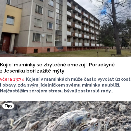
Kojící maminky se zbytečně omezují. Poradkyně
z Jeseníku boří zažité mýty
včera 13:34
Kojení v maminkách může často vyvolat úzkost
i obavy, zda svým jídelníčkem svému miminku neublíží.
Nejčastějším zdrojem stresu bývají zastaralé rady
o nutnosti radikálního omezování jídelníčku, vyhýbání
se nadýmavým potravinám nebo preventivnímu vyřazování
Tipy
alergenů. Mýty o stravě při kojení boří laktační poradkyně
z Jeseníku.