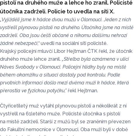
pistolí na druhého muže a lehce ho zranil. Policisté
útočníka zadrželi. Policie to uvedla na síti X.
„Vyjížděli jsme k hádce dvou mužů v Olomouci. Jeden z nich
vystřelil plynovou pistolí na druhého. Útočníka jsme na místě
zadrželi. Oba jsou čeští občané a nikomu dalšímu nehrozí
žádné nebezpečí,“
uvedli na sociální síti policisté.
Krajský policejní mluvčí Libor Hejtman ČTK řekl, že útočník
druhého muže lehce zranil.
„Střelba byla oznámena v ulici
Náves Svobody v Olomouci. Policejní hlídky byly na místě
během okamžiku a situaci dostaly pod kontrolu. Podle
prvotních informací došlo mezi dvěma muži k hádce, která
přerostla ve fyzickou potyčku,"
řekl Hejtman.
Čtyřicetiletý muž vytáhl plynovou pistoli a několikrát z ní
vystřelil na 61letého muže. Policisté útočníka s pistolí
na místě zadrželi. Starší z mužů byl se zraněním převezen
do Fakultní nemocnice v Olomouci. Oba muži byli v době