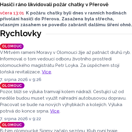
Hasiči ráno likvidovali požár chatky v Přerově
včera 13:01
K požáru chatky byli dnes v ranních hodinách
přivoláni hasiči do Přerova. Zasažena byla střecha,
včasným zásahem se povedlo zabránit dalšímu šíření ohně.
Rychlovky
OLOMOUC
V Mrtvém rameni Moravy v Olomouci žije až patnáct druhů ryb.
Informoval o tom vedoucí odboru životního prostředí
olomouckého magistrátu Petr Loyka. Za úspěchem stojí
loňská revitalizace.
Více
.
7. srpna 2026 v 9:26
OLOMOUC
Pozor, blíží se výluka tramvají kolem nádraží. Cestující už od
neděle budou muset využít náhradní autobusovou dopravu.
Pracovat se bude na nových výhybkách a kolejích. Výluka
potrvá do konce srpna.
Více
.
7. srpna 2026 v 9:22
OLOMOUC
B-tým olomoucké Sigmy začalo sezónu. Klub nyní hraje