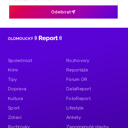
Odebírat
Společnost
Rozhovory
Krimi
Reportáže
Tipy
Fórum OR
Doprava
DataReport
Kultura
FotoReport
Sport
Lifestyle
Zdraví
Ankety
Rychlovky
Zapomenuté stavby