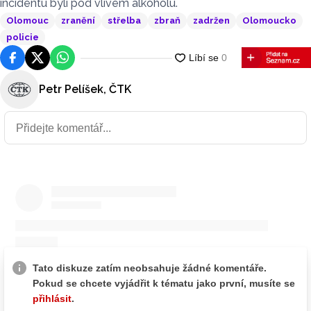
incidentu byli pod vlivem alkoholu.
Olomouc
zranění
střelba
zbraň
zadržen
Olomoucko
policie
Facebook
Platforma X
WhatsApp
Petr Pelíšek, ČTK