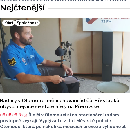
si svůj horoskop a mějte pěkný víkend.
Nejčtenější
Krimi
Společnost
Radary v Olomouci mění chování řidičů. Přestupků
ubývá, nejvíce se stále hřeší na Přerovské
06.08.26 8:23
Řidiči v Olomouci si na stacionární radary
postupně zvykají. Vyplývá to z dat Městské policie
Olomouc, která po několika měsících provozu vyhodnotila