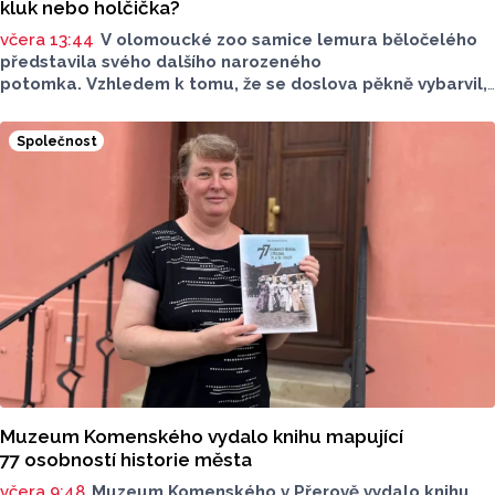
kluk nebo holčička?
včera 13:44
V olomoucké zoo samice lemura běločelého
představila svého dalšího narozeného
potomka. Vzhledem k tomu, že se doslova pěkně vybarvil,
je téměř jisté, že se jedná o samce. Samice totiž bývají
hnědé, případně hnědošedé, zato samci se pyšní bílým
Společnost
zbarvením hlavy.
Muzeum Komenského vydalo knihu mapující
77 osobností historie města
včera 9:48
Muzeum Komenského v Přerově vydalo knihu