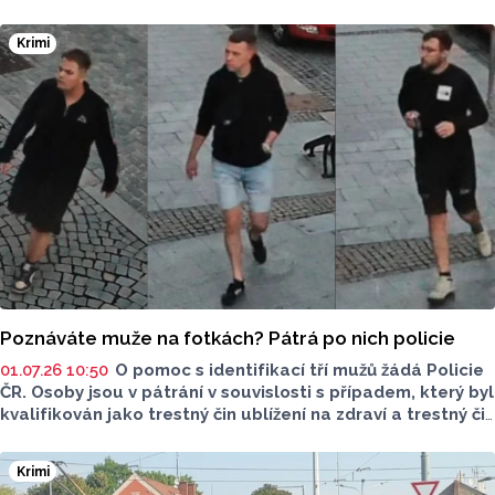
situaci na třech nejnovějších měřicích místech. Počet
zaznamenaných přestupků zde oproti prvním měsícům
Krimi
výrazně klesl, v některých lokalitách až o polovinu.
O dopravě, ale i o případech, která musela Městská
policie Olomouc (MPO) řešit mluvil v pocastu Radia
Metropole s Tomášem Gottwaldem mluvčí MPO Petr
Čunderle.
Poznáváte muže na fotkách? Pátrá po nich policie
01.07.26 10:50
O pomoc s identifikací tří mužů žádá Policie
ČR. Osoby jsou v pátrání v souvislosti s případem, který byl
kvalifikován jako trestný čin ublížení na zdraví a trestný čin
výtržnictví. Muži by s objasněním případu mohli pomoci.
Znáte je?
Krimi