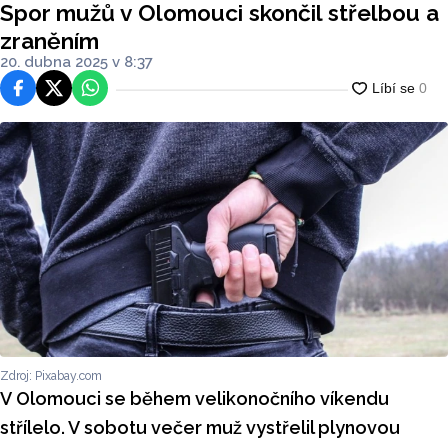
Spor mužů v Olomouci skončil střelbou a
zraněním
20. dubna 2025 v 8:37
Facebook
Platforma X
WhatsApp
Zdroj: Pixabay.com
V Olomouci se během velikonočního víkendu
střílelo. V sobotu večer muž vystřelil plynovou