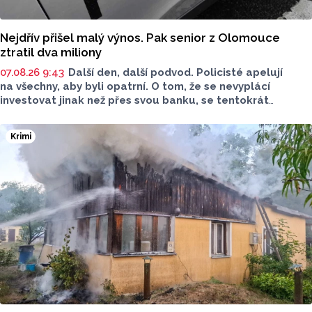
Nejdřív přišel malý výnos. Pak senior z Olomouce
ztratil dva miliony
07.08.26 9:43
Další den, další podvod. Policisté apelují
na všechny, aby byli opatrní. O tom, že se nevyplácí
investovat jinak než přes svou banku, se tentokrát
přesvědčil senior z Olomouce. Stálo ho to však zhruba dva
miliony. Policisté radí, abyste si nabídky investic pečlivě
Krimi
zkontrolovali.