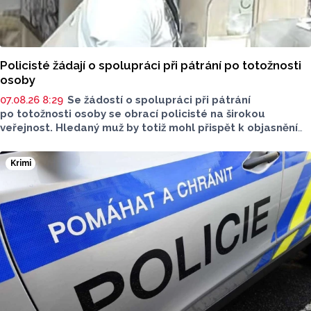
Policisté žádají o spolupráci při pátrání po totožnosti
osoby
07.08.26 8:29
Se žádostí o spolupráci při pátrání
po totožnosti osoby se obrací policisté na širokou
veřejnost. Hledaný muž by totiž mohl přispět k objasnění
trestnéh činu poškození cizí věci.
Krimi