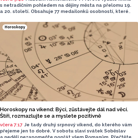
s netradičním pohledem na dějiny města na přelomu 19.
a 20. století. Obsahuje 77 medailonků osobností, které
se na jeho rozvoji významně podílely. Jejich životní příběhy
jsou doplněny dobovými snímky. Podle autorky publikace
Horoskopy
Šárky Krákorové Pajůrkové tomu předcházelo 13 let
pátrání po jejich osudech. Kniha vychází u příležitosti
letošního 770. výročí povýšení Přerova na královské město,
sdělila ČTK mluvčí radnice Lenka Chalupová.
Horoskopy na víkend: Býci, zůstávejte dál nad věcí.
Štíři, rozmazlujte se a myslete pozitivně
včera 7:17
Je tady druhý srpnový víkend, do kterého vám
přejeme jen to dobré. V sobotu slaví svátek Soběslav
a neděli nezapomeňte popřát všem Romanům. Přečtěte