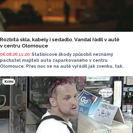
Rozbitá skla, kabely i sedadlo. Vandal řádil v autě
v centru Olomouce
06.08.26 11:20
Statisícové škody způsobil neznámý
pachatel majiteli auta zaparkovaného v centru
Olomouce. Přes noc se na autě vyřádil jak zvenku, tak
zevnitř. Událost vyšetřovali olomoučtí policisté a v ranních
hodinách o ní informovala tisková mluvčí Marie Šafářová.
Krimi
Pachateli hrozí i vězení.