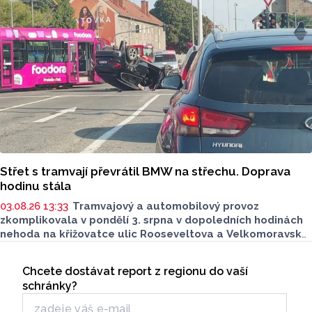
Střet s tramvají převrátil BMW na střechu. Doprava
hodinu stála
03.08.26 13:33
Tramvajový a automobilový provoz
zkomplikovala v pondělí 3. srpna v dopoledních hodinách
nehoda na křižovatce ulic Rooseveltova a Velkomoravská.
Auto po nehodě skončilo na střeše, na místě musela
Seriály
zasahovat záchranná služba. Okolnosti nehody zatím
Chcete dostávat report z regionu do vaší
Odběr newsletteru
policie vyšetřuje, tramvaje v dotčeném úseku hodinu
schránky?
nejezdily.