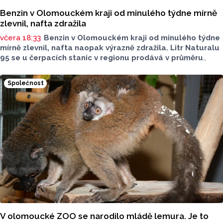
Benzin v Olomouckém kraji od minulého týdne mírně
zlevnil, nafta zdražila
včera 18:33
Benzin v Olomouckém kraji od minulého týdne
mírně zlevnil, nafta naopak výrazně zdražila. Litr Naturalu
95 se u čerpacích stanic v regionu prodává v průměru
za 42,27 koruny, před týdnem byl o deset haléřů dražší.
O 84 haléřů zdražila nafta, za litr teď řidiči dají průměrně
Společnost
44,84 koruny. Podle údajů společnosti CCS, která ceny
sleduje, je benzin v současnosti o 7,73 koruny dražší než
před rokem, za naftu tehdy motoristé platili o 11,31
koruny méně.
V olomoucké ZOO se narodilo mládě lemura. Je to