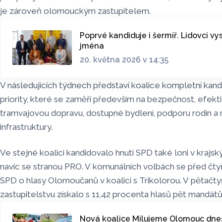
je zároveň olomouckým zastupitelem.
Poprvé kandiduje i šermíř. Lidovci vys
jména
20. května 2026 v 14:35
V následujících týdnech představí koalice kompletní kan
priority, které se zaměří především na bezpečnost, efekt
tramvajovou dopravu, dostupné bydlení, podporu rodin a r
infrastruktury.
Ve stejné koalici kandidovalo hnutí SPD také loni v krajs
navíc se stranou PRO. V komunálních volbách se před čtyř
SPD o hlasy Olomoučanů v koalici s Trikolorou. V pětačt
zastupitelstvu získalo s 11,42 procenta hlasů pět mandátů
Nová koalice Milujeme Olomouc dnes