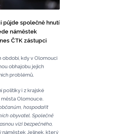
 půjde společně hnutí
vede náměstek
dnes ČTK zástupci
m období, kdy v Olomouci
nou obhajobu jejich
ních problémů.
politiky i z krajské
ho města Olomouce.
 občanům, hospodařit
ních obyvatel. Společně
jasnou vizi bezpečného,
ý náměstek Jelínek, který