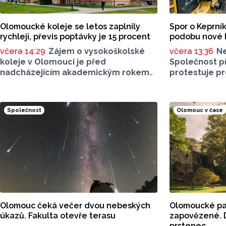
Olomoucké koleje se letos zaplnily
Spor o Keprník
rychleji, převis poptávky je 15 procent
podobu nové 
včera 14:29
Zájem o vysokoškolské
včera 13:36
Ne
koleje v Olomouci je před
Společnost př
nadcházejícím akademickým rokem
protestuje pr
vyšší než v předchozích letech. Svědčí
se aktuálně p
o tom rychlejší zaplnění jejich
Jednat se má
kapacity. Letošní převis poptávky
Šerák a Keprní
Společnost
Olomouc v čase
je asi 15 procent, řekl ČTK mluvčí
vyhledávají. 
Univerzity Palackého (UP) v Olomouci
se podle odbo
Egon Havrlant. Celková kapacita lůžek
poškodí, chod
na kolejích je letos zhruba 4300,
nich není nutn
o dalších přibližně 500 míst se tento
počet navýší příští rok po přestavbě
bloku kolejí J. L. Fischera, doplnil
mluvčí.
Olomouc čeká večer dvou nebeských
Olomoucké par
úkazů. Fakulta otevře terasu
zapovězené. D
prstenec