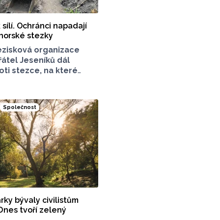
 sílí. Ochránci napadají
horské stezky
zisková organizace
átel Jeseníků dál
oti stezce, na které
racuje v Jeseníkách.
 o chodník mezi vrcholy
k, které turisté hojně
Společnost
Stavbou chodníku
rníků příroda jen
ník mezi vrcholy podle
ý.
ky bývaly civilistům
nes tvoří zelený