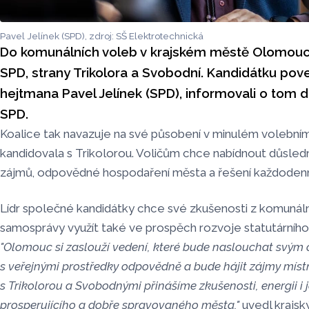
Pavel Jelínek (SPD), zdroj: SŠ Elektrotechnická
Do komunálních voleb v krajském městě Olomouci
SPD, strany Trikolora a Svobodní. Kandidátku po
hejtmana Pavel Jelínek (SPD), informovali o tom 
SPD.
Koalice tak navazuje na své působení v minulém volební
kandidovala s Trikolorou. Voličům chce nabídnout důsled
zájmů, odpovědné hospodaření města a řešení každoden
Lídr společné kandidátky chce své zkušenosti z komunální 
samosprávy využít také ve prospěch rozvoje statutární
"Olomouc si zaslouží vedení, které bude naslouchat svým
s veřejnými prostředky odpovědně a bude hájit zájmy míst
s Trikolorou a Svobodnými přinášíme zkušenosti, energii i 
prosperujícího a dobře spravovaného města,"
uvedl krajsk