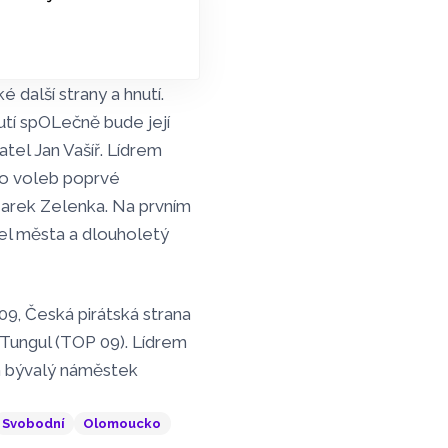
 další strany a hnutí.
tí spOLečně bude její
el Jan Vašíř. Lídrem
do voleb poprvé
Marek Zelenka. Na prvním
el města a dlouholetý
09, Česká pirátská strana
e Tungul (TOP 09). Lídrem
a bývalý náměstek
Svobodní
Olomoucko