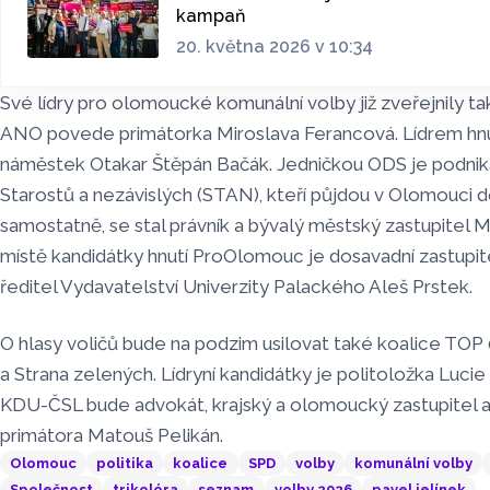
kampaň
20. května 2026 v 10:34
Své lídry pro olomoucké komunální volby již zveřejnily také
ANO povede primátorka Miroslava Ferancová. Lídrem hnu
náměstek Otakar Štěpán Bačák. Jedničkou ODS je podnikat
Starostů a nezávislých (STAN), kteří půjdou v Olomouci 
samostatně, se stal právník a bývalý městský zastupitel 
místě kandidátky hnutí ProOlomouc je dosavadní zastupit
ředitel Vydavatelství Univerzity Palackého Aleš Prstek.
O hlasy voličů bude na podzim usilovat také koalice TOP 
a Strana zelených. Lídryní kandidátky je politoložka Luci
KDU-ČSL bude advokát, krajský a olomoucký zastupitel 
primátora Matouš Pelikán.
Olomouc
politika
koalice
SPD
volby
komunální volby
Společnost
trikolóra
seznam
volby 2026
pavel jelínek