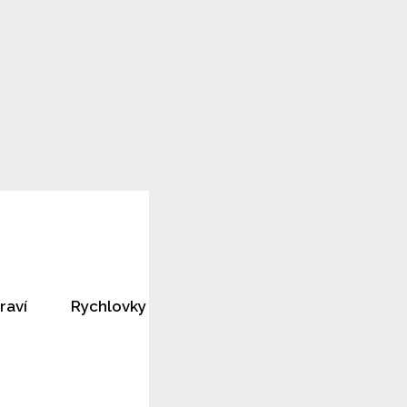
raví
Rychlovky
Horoskopy
Rozhovory