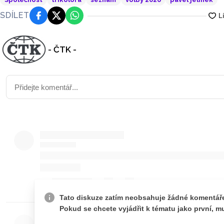
SDÍLET
Facebook
Platforma X
WhatsApp
- ČTK -