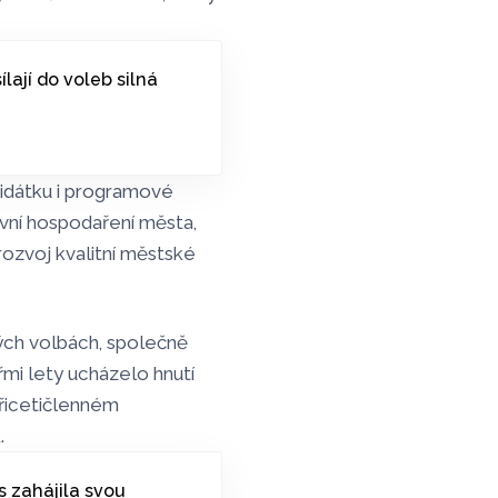
ílají do voleb silná
didátku i programové
ivní hospodaření města,
ozvoj kvalitní městské
kých volbách, společně
mi lety ucházelo hnutí
yřicetičlenném
.
 zahájila svou