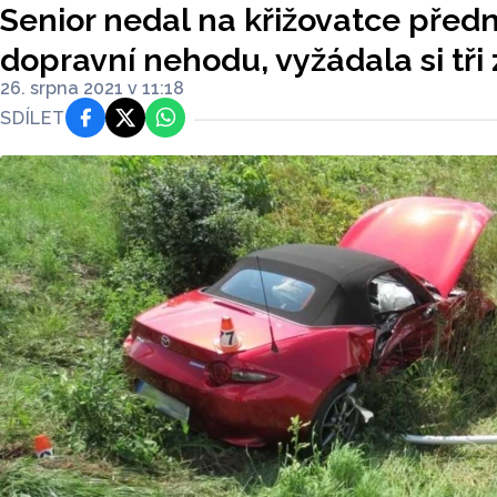
Senior nedal na křižovatce předn
dopravní nehodu, vyžádala si tři
26. srpna 2021 v 11:18
SDÍLET
Facebook
Platforma X
WhatsApp