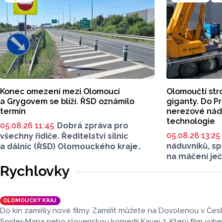
v Tištíně a komunikaci ve Služíně
dlouhodobým 
i ulice Krokova, Česká a Ruská. Nově
Rekonstrukce
začíná také uzavírka silnice II/367.
26 milionů ko
Máme pro vás přehled dopravních
informací.
Konec omezení mezi Olomoucí
Olomoučtí stro
a Grygovem se blíží. ŘSD oznámilo
giganty. Do Pr
termín
nerezové nádu
technologie
05.08.26 11:45
Dobrá zpráva pro
05.08.26 13:25
všechny řidiče. Ředitelství silnic
náduvníků, s
a dálnic (ŘSD) Olomouckého kraje
na máčení je
oznámilo blížící se konec jedné
výstavba zce
z velkých oprav, která v kraji aktuálně
Rychlovky
ječmene ve s
probíhá. Silnice mezi Olomoucí
pivovaru. Mat
a Grygovem bude dokončená už za
olomoucká fi
pár dní. Plnohodnotný provoz
OLOMOUCKÝ KRAJ
která dokázal
ředitelství obnoví už 10. srpna.
Do kin zamířily nové filmy. Zamířit můžete na Dovolenou v Čes
úspěšně přev
Spider-Mana nebo slovenskou komedii Kavej 2. Který film vyb