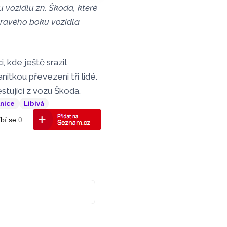
 vozidlu zn. Škoda, které
 pravého boku vozidla
 kde ještě srazil
itkou převezeni tři lidé.
stující z vozu Škoda.
lnice
Libivá