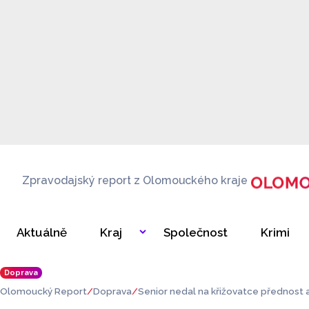
Zpravodajský report z Olomouckého kraje
Aktuálně
Kraj
Společnost
Krimi
Doprava
Olomoucký Report
Doprava
Senior nedal na křižovatce přednost 
žádala si tři zraněné osoby