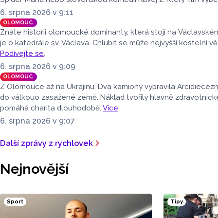
již čtvrtá mas
6. srpna 2026 v 9:11
nadměrných 
OLOMOUC
náduvníky.
Znáte historii olomoucké dominanty, která stojí na Václavské
je o katedrále sv. Václava. Chlubit se může nejvyšší kostelní vě
Podívejte se
.
6. srpna 2026 v 9:09
OLOMOUC
Z Olomouce až na Ukrajinu. Dva kamiony vypravila Arcidiecéz
do válkouo zasažené země. Náklad tvořily hlavně zdravotnick
pomáhá charita dlouhodobě.
Více
.
6. srpna 2026 v 9:07
Další zprávy z rychlovek
Nejnovější
Sport
Tipy