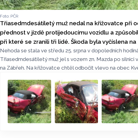
Foto: PČR
Třiasedmdesátiletý muž nedal na křižovatce při 
přednost v jízdě protijedoucímu vozidlu a způsobi
při které se zranili tři lidé. Škoda byla vyčíslena na 
Nehoda se stala ve středu 25. srpna v dopoledních hodiná
Třiasedmdesátiletý muž jel s vozem zn. Mazda po silnici
na Zábřeh. Na křižovatce chtěl odbočit vlevo na obec Kvě