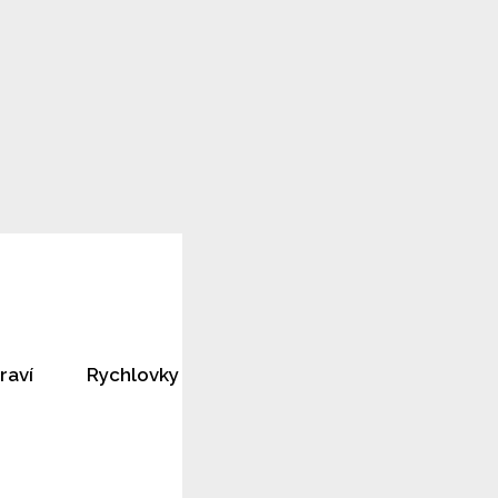
raví
Rychlovky
Horoskopy
Rozhovory