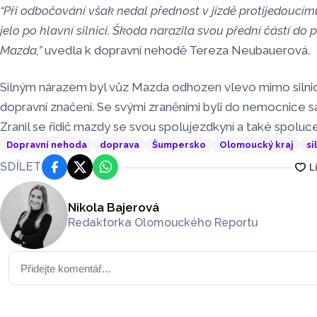
“Při odbočování však nedal přednost v jízdě protijedoucímu
jelo po hlavní silnici. Škoda narazila svou přední částí do
Mazda,”
uvedla k dopravní nehodě Tereza Neubauerová.
Silným nárazem byl vůz Mazda odhozen vlevo mimo silnici,
dopravní značení. Se svými zraněními byli do nemocnice san
Zranil se řidič mazdy se svou spolujezdkyní a také spoluce
Dopravní nehoda
doprava
Šumpersko
Olomoucký kraj
si
SDÍLET
Facebook
Platforma X
WhatsApp
Nikola Bajerová
Redaktorka Olomouckého Reportu