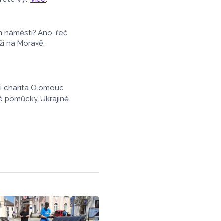
ivní vlna přepravy
nákladů s
nerezovými
m náměstí? Ano, řeč
ží na Moravě.
ní charita Olomouc
é pomůcky. Ukrajině