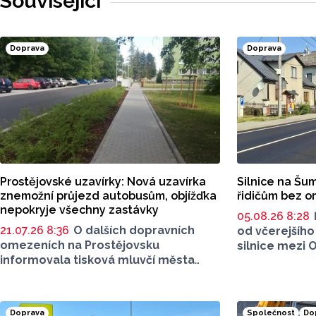
Související
Doprava
Doprava
Prostějovské uzavírky: Nová uzavírka
Silnice na Šum
znemožní průjezd autobusům, objížďka
řidičům bez 
nepokryje všechny zastávky
05.08.26 8:28
21.07.26 8:36
O dalších dopravních
od včerejšího
omezeních na Prostějovsku
silnice mezi 
informovala tisková mluvčí města
na Šumpersku.
Alena Vrtalová na webových
opravovali roz
stránkách. Jednat se má o uzavírku
hloubkovou ko
dvou silnic, jedná se o komunikaci
způsobena sn
Doprava
Společnost
Do