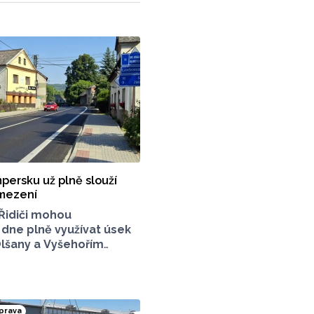
persku už plně slouží
omezení
Řidiči mohou
 dne plně využívat úsek
Olšany a Vyšehořím
 Silničáři zde od června
sáhlé trhliny,
rozi, kterými byla
ížená únosnost
prava