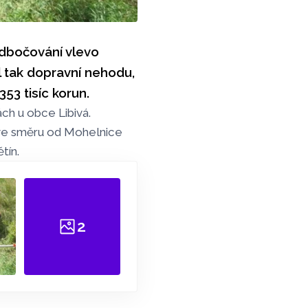
odbočování vlevo
l tak dopravní nehodu,
353 tisíc korun.
ch u obce Libivá.
 ve směru od Mohelnice
tín.
2