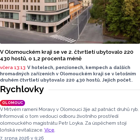
V Olomouckém kraji se ve 2. čtvrtletí ubytovalo 220
430 hostů, o 1,2 procenta méně
včera 13:13
V hotelech, penzionech, kempech a dalších
hromadných zařízeních v Olomouckém kraji se v letošním
druhém čtvrtletí ubytovalo 220 430 hostů. Jejich počet
meziročně klesl o 1,2 procenta. Podle statistik však
Rychlovky
přibylo ubytovaných cizinců, kterých bylo 45 548,
meziročně o 9,1 procenta více. Naopak domácích hostů
OLOMOUC
v regionu ubylo, kraj v tomto období navštívilo 174 882
V Mrtvém rameni Moravy v Olomouci žije až patnáct druhů ryb.
turistů, což bylo meziročně o 3,6 procenta méně. Celkový
Informoval o tom vedoucí odboru životního prostředí
počet přenocování v kraji klesl o 4,7 procenta. Údaje
olomouckého magistrátu Petr Loyka. Za úspěchem stojí
dnes zveřejnil Český statistický úřad (ČSÚ).
loňská revitalizace.
Více
.
7. srpna 2026 v 9:26