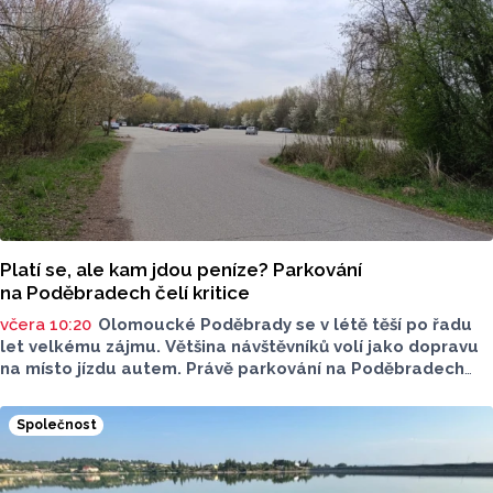
Platí se, ale kam jdou peníze? Parkování
na Poděbradech čelí kritice
včera 10:20
Olomoucké Poděbrady se v létě těší po řadu
let velkému zájmu. Většina návštěvníků volí jako dopravu
na místo jízdu autem. Právě parkování na Poděbradech
je mnoho let tématem, které mezi veřejností rezonuje.
Na konci června vznikla na Facebooku stránka s názvem
Společnost
Poděbrady bez závor a nelegálního parkovného, která
upozorňuje na nevyhovujcí situaci s parkováním
u oblíbeného olomouckého letoviska. Za iniciativou stojí