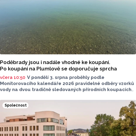
zastupitel města Olomouce, na jeho přání nebudeme
uvádět jeho identitu.
Poděbrady jsou i nadále vhodné ke koupání.
Po koupání na Plumlově se doporučuje sprcha
včera 10:50
V pondělí 3. srpna proběhly podle
Monitorovacího kalendáře 2026 pravidelné odběry vzorků
vody na dvou tradičně sledovaných přírodních koupacích
lokalitách v Olomouckém kraji – ve Vodní nádrži Plumlov
(VN Plumlov) a v Koupací oblasti Poděbrady (KO
Společnost
Poděbrady). Monitoring byl proveden Krajskou
hygienickou stanicí Olomouckého kraje (KHS)
ve spolupráci se Zdravotním ústavem se sídlem v Ostravě,
Centrem hygienických laboratoří v Olomouci.