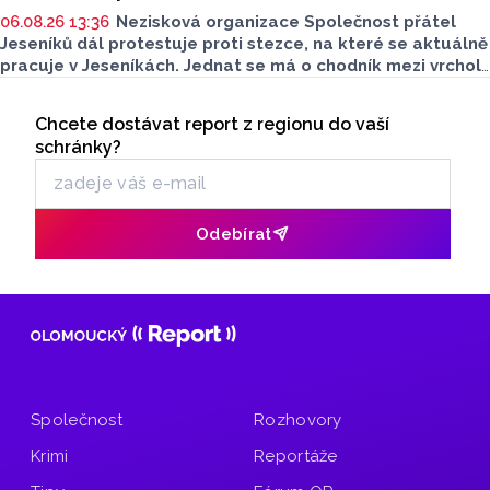
06.08.26 13:36
Nezisková organizace Společnost přátel
Jeseníků dál protestuje proti stezce, na které se aktuálně
pracuje v Jeseníkách. Jednat se má o chodník mezi vrcholy
Šerák a Keprník, které turisté hojně vyhledávají. Stavbou
Seriály
chodníku se podle odborníků příroda jen poškodí, chodník
Chcete dostávat report z regionu do vaší
Odběr newsletteru
mezi vrcholy podle nich není nutný.
schránky?
Odebírat
Společnost
Rozhovory
Krimi
Reportáže