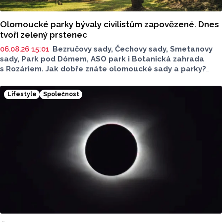
Olomoucké parky bývaly civilistům zapovězené. Dnes
tvoří zelený prstenec
06.08.26 15:01
Bezručovy sady, Čechovy sady, Smetanovy
sady, Park pod Dómem, ASO park i Botanická zahrada
s Rozáriem. Jak dobře znáte olomoucké sady a parky?
Dnes se v nich běžně procházíme a kocháme se krásami,
které v nich jsou. Vždy tomu tak ale nebylo.
Lifestyle
Společnost