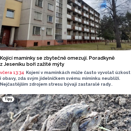
Kojící maminky se zbytečně omezují. Poradkyně
z Jeseníku boří zažité mýty
včera 13:34
Kojení v maminkách může často vyvolat úzkost
i obavy, zda svým jídelníčkem svému miminku neublíží.
Nejčastějším zdrojem stresu bývají zastaralé rady
o nutnosti radikálního omezování jídelníčku, vyhýbání
se nadýmavým potravinám nebo preventivnímu vyřazování
Tipy
alergenů. Mýty o stravě při kojení boří laktační poradkyně
z Jeseníku.