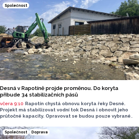
Společnost
Desná v Rapotíně projde proměnou. Do koryta
přibude 34 stabilizačních pásů
včera 9:10
Rapotín chystá obnovu koryta řeky Desné.
Projekt má stabilizovat vodní tok Desná i obnovit jeho
průtočné kapacity. Opravovat se budou pouze vybrané
úseky koryta. Samotná stavba bude rozdělená do šesti
samostatných stavebních projektů.
Společnost
Doprava