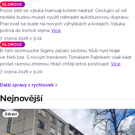
OLOMOUC
Pozor, blíží se výluka tramvají kolem nádraží. Cestující už od
neděle budou muset využít náhradní autobusovou dopravu.
Pracovat se bude na nových výhybkách a kolejích. Výluka
potrvá do konce srpna.
Více
.
7. srpna 2026 v 9:22
OLOMOUC
B-tým olomoucké Sigmy začalo sezónu. Klub nyní hraje
ve třetí lize. S novým trenérem Tomášem Palinkem však kádr
prošel ráznou změnou. Hráči chtějí letos postoupit.
Více
.
7. srpna 2026 v 9:20
Další zprávy z rychlovek
Nejnovější
Zdraví