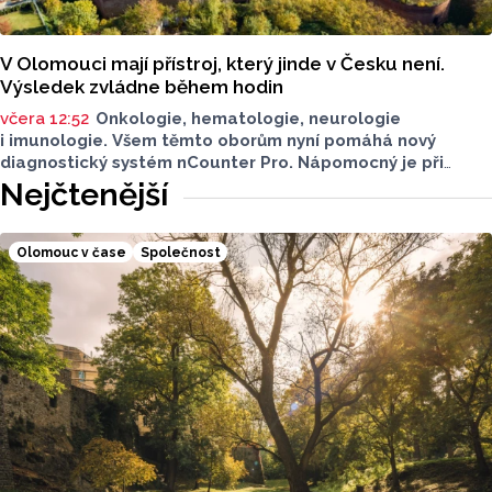
V Olomouci mají přístroj, který jinde v Česku není.
Výsledek zvládne během hodin
včera 12:52
Onkologie, hematologie, neurologie
i imunologie. Všem těmto oborům nyní pomáhá nový
diagnostický systém nCounter Pro. Nápomocný je při
správném určení příčin obtíží i v přesném a včasném
Nejčtenější
nasazení účinné léčby.
Olomouc v čase
Společnost