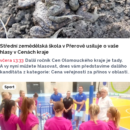
Střední zemědělská škola v Přerově usiluje o vaše
hlasy v Cenách kraje
včera 13:33
Další ročník Cen Olomouckého kraje je tady.
A vy nyní můžete hlasovat, dnes vám představíme dalšího
kanditáta z kategorie: Cena veřejnosti za přínos v oblasti
životního prostředí. Toto je Střední zemědělská škola
v Přerově, která má nominaci v kategorii: Významný počin
Sport
v ochraně životního prostředí - právnická osoba.