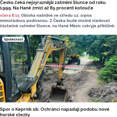
Česko čeká nejvýraznější zatmění Slunce od roku
1999. Na Hané zmizí až 85 procent kotouče
včera 8:15
Obloha nabídne ve středu 12. srpna
mimořádnou podívanou. Z Česka bude možné sledovat
částečné zatmění Slunce, na Hané Měsíc zakryje přibližně
80 až 85 procent slunečního kotouče. Podle olomouckého
hvězdáře Michala půjde o nejvýraznější zatmění Slunce
Společnost
pozorovatelné z Česka od roku 1999. Důležité ale bude
najít vhodné místo a především chránit zrak. Více povědel
v rozhovoru Radia Haná s Lukášem Kobzou.
Spor o Keprník sílí. Ochránci napadají podobu nové
horské stezky