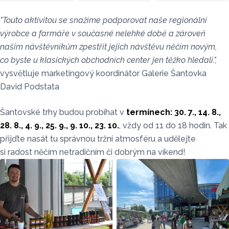
"Touto aktivitou se snažíme podporovat naše regionální
výrobce a farmáře v současné nelehké době a zároveň
našim návštěvníkům zpestřit jejich návštěvu něčím novým,
co byste u klasických obchodních center jen těžko hledali.",
vysvětluje marketingový koordinátor Galerie Šantovka
David Podstata
Šantovské trhy budou probíhat v
termínech: 30. 7., 14. 8.,
28. 8., 4. 9., 25. 9., 9. 10., 23. 10.
, vždy od 11 do 18 hodin. Tak
přijďte nasát tu správnou tržní atmosféru a udělejte
si radost něčím netradičním či dobrým na víkend!