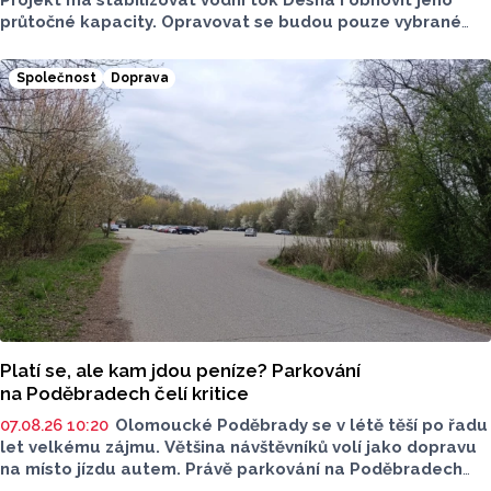
průtočné kapacity. Opravovat se budou pouze vybrané
úseky koryta. Samotná stavba bude rozdělená do šesti
samostatných stavebních projektů.
Společnost
Doprava
Platí se, ale kam jdou peníze? Parkování
na Poděbradech čelí kritice
07.08.26 10:20
Olomoucké Poděbrady se v létě těší po řadu
let velkému zájmu. Většina návštěvníků volí jako dopravu
na místo jízdu autem. Právě parkování na Poděbradech