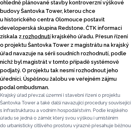
ohledně plánované stavby kontroverzní výškové
budovy Šantovka Tower, kterou chce
u historického centra Olomouce postavit
developerská skupina Redstone. ČTK informaci
získala z
rozhodnutí
krajského úřadu. Přesun řízení
o projektu Šantovka Tower z magistrátu na krajský
úřad navazuje na sérii soudních rozhodnutí, podle
nichž byl magistrát v tomto případě systémově
podjatý. O projektu tak nesmí rozhodnout jeho
úředníci. Úspěšnou žalobu ve veřejném zájmu
podal ombudsman.
Krajský úřad převzal územní i stavební řízení o projektu
Šantovka Tower a také další navazující procedury související
s infrastrukturou a vodním hospodářstvím. Podle krajského
úřadu se jedná o záměr, který svou výškou i umístěním
do urbanisticky citlivého prostoru výrazně přesahuje běžnou