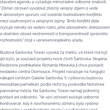
stavební agendu a vyžaduje mimořádné odborné znalosti.
"Záměr zároveň vyvolává značný veřejný zájem a vede
k občanským sporům, což svědčilo hodnotovém konfliktu
mezi soukromými a veřejnými zájmy. Tento konflikt dále
zvyšuje nároky na vedení řízení, jeho odůvodnění, dokazování
a dodržení zásad nestrannosti a transparentnosti správního
rozhodování,"
stojí v usnesení krajského úřadu.
Budova Šantovka Tower vysoká 74 metrů, ve které má být
90 bytů, je součástí projektu nové čtvrti Šantovka. Skupina
Redstone podnikatele Richarda Morávka ji chce postavit
nedaleko centra Olomouce. Projekt navazuje na fungující
nákupní centrum Galerie Šantovka. S výškovou budovou
nesouhlasí památkáři, podle nichž by poškodila historické
panorama města. Na Šantovku Tower nemají jednotný
pohled ani odborníci.
"Ve věci zároveň existuje odborná
kontroverze, kdy k navrhovanému záměru byla vydána
stanoviska s protichůdnými závěry,"
uvedl krajský úřad.