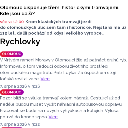
Olomouc disponuje třemi historickými tramvajemi.
Kde jsou další?
včera 12:00
Krom klasických tramvají jezdí
do olomouckých ulic sem tam i historické. Nejstarší má už
112 let, další pochází od kdysi velkého výrobce
tramvajových vozů. Třetím je vlečný vůz. Další, které kdysi
Rychlovky
jezdily v krajském městě, jsou na jiných místech, třeba
v brněnském depozitáři.
OLOMOUC
V Mrtvém rameni Moravy v Olomouci žije až patnáct druhů ryb.
Informoval o tom vedoucí odboru životního prostředí
olomouckého magistrátu Petr Loyka. Za úspěchem stojí
loňská revitalizace.
Více
.
7. srpna 2026 v 9:26
OLOMOUC
Pozor, blíží se výluka tramvají kolem nádraží. Cestující už od
neděle budou muset využít náhradní autobusovou dopravu.
Pracovat se bude na nových výhybkách a kolejích. Výluka
potrvá do konce srpna.
Více
.
7. srpna 2026 v 9:22