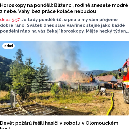
Horoskopy na pondělí: Blíženci, rodině snesete modré
z nebe. Váhy, bez práce koláče nebudou
dnes 5:57
Je tady pondělí 10. srpna a my vám přejeme
dobré ráno. Svátek dnes slaví Vavřinec stejně jako každé
pondělní ráno na vás čekají horoskopy. Mějte hezký týden,
ať se vám daří.
Krimi
Devět požárů řešili hasiči v sobotu v Olomouckém
kraji