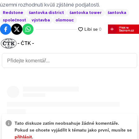
územní rozhodnutí kvůli zjištěné podjatosti.
Redstone
šantovka district
šantovka tower
šantovka
společnost
výstavba
olomouc
Facebook
Platforma X
WhatsApp
- ČTK -