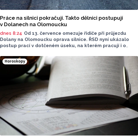
Práce na silnici pokračují. Takto dělníci postupují
v Dolanech na Olomoucku
dnes 8:24
Od 13. července omezuje řidiče při průjezdu
Dolany na Olomoucku oprava silnice. ŘSD nyní ukázalo
postup prací v dotčeném úseku, na kterém pracují i o
víkendu. Stále zde platí kyvadlový provoz.
Horoskopy