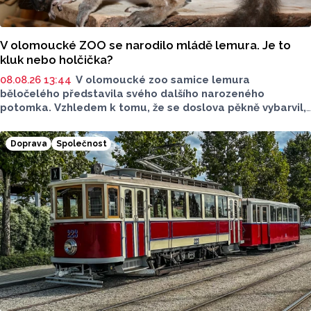
V olomoucké ZOO se narodilo mládě lemura. Je to
kluk nebo holčička?
08.08.26 13:44
V olomoucké zoo samice lemura
běločelého představila svého dalšího narozeného
potomka. Vzhledem k tomu, že se doslova pěkně vybarvil,
je téměř jisté, že se jedná o samce. Samice totiž bývají
hnědé, případně hnědošedé, zato samci se pyšní bílým
Doprava
Společnost
zbarvením hlavy.