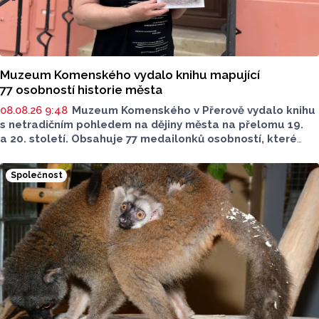
Muzeum Komenského vydalo knihu mapující
77 osobností historie města
08.08.26 9:48
Muzeum Komenského v Přerově vydalo knihu
s netradičním pohledem na dějiny města na přelomu 19.
a 20. století. Obsahuje 77 medailonků osobností, které
se na jeho rozvoji významně podílely. Jejich životní příběhy
jsou doplněny dobovými snímky. Podle autorky publikace
Společnost
Šárky Krákorové Pajůrkové tomu předcházelo 13 let
pátrání po jejich osudech. Kniha vychází u příležitosti
letošního 770. výročí povýšení Přerova na královské město,
sdělila ČTK mluvčí radnice Lenka Chalupová.