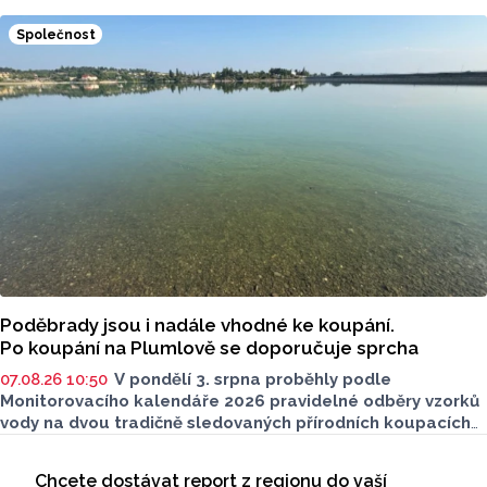
je mnoho let tématem, které mezi veřejností rezonuje.
Na konci června vznikla na Facebooku stránka s názvem
Společnost
Poděbrady bez závor a nelegálního parkovného, která
upozorňuje na nevyhovujcí situaci s parkováním
u oblíbeného olomouckého letoviska. Za iniciativou stojí
zastupitel města Olomouce, na jeho přání nebudeme
uvádět jeho identitu.
Poděbrady jsou i nadále vhodné ke koupání.
Po koupání na Plumlově se doporučuje sprcha
07.08.26 10:50
V pondělí 3. srpna proběhly podle
Monitorovacího kalendáře 2026 pravidelné odběry vzorků
vody na dvou tradičně sledovaných přírodních koupacích
lokalitách v Olomouckém kraji – ve Vodní nádrži Plumlov
Seriály
(VN Plumlov) a v Koupací oblasti Poděbrady (KO
Chcete dostávat report z regionu do vaší