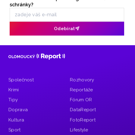
Odběr newsletteru
Poděbrady). Monitoring byl proveden Krajskou
schránky?
hygienickou stanicí Olomouckého kraje (KHS)
ve spolupráci se Zdravotním ústavem se sídlem v Ostravě,
Centrem hygienických laboratoří v Olomouci.
Odebírat
Společnost
Rozhovory
Krimi
Reportáže
Tipy
Fórum OR
Doprava
DataReport
Kultura
FotoReport
Sport
Lifestyle