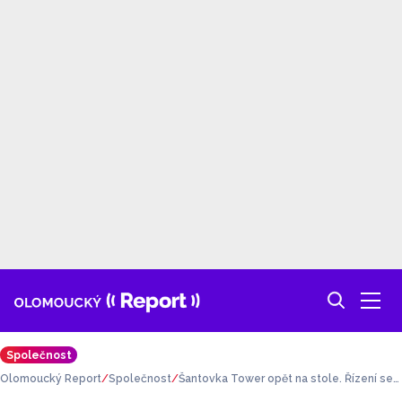
Společnost
Olomoucký Report
Společnost
Šantovka Tower opět na stole. Řízení se
přesouvá na kraj kvůli střetu zájmů