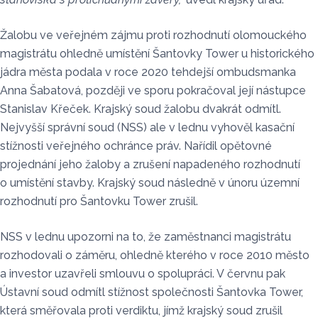
Žalobu ve veřejném zájmu proti rozhodnutí olomouckého
magistrátu ohledně umístění Šantovky Tower u historického
jádra města podala v roce 2020 tehdejší ombudsmanka
Anna Šabatová, později ve sporu pokračoval její nástupce
Stanislav Křeček. Krajský soud žalobu dvakrát odmítl.
Nejvyšší správní soud (NSS) ale v lednu vyhověl kasační
stížnosti veřejného ochránce práv. Nařídil opětovné
projednání jeho žaloby a zrušení napadeného rozhodnutí
o umístění stavby. Krajský soud následně v únoru územní
rozhodnutí pro Šantovku Tower zrušil.
NSS v lednu upozorni na to, že zaměstnanci magistrátu
rozhodovali o záměru, ohledně kterého v roce 2010 město
a investor uzavřeli smlouvu o spolupráci. V červnu pak
Ústavní soud odmítl stížnost společnosti Šantovka Tower,
která směřovala proti verdiktu, jímž krajský soud zrušil