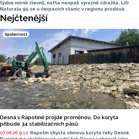
týdne mírně zlevnil, nafta naopak výrazně zdražila. Litr
Naturalu 95 se u čerpacích stanic v regionu prodává
v průměru za 42,27 koruny, před týdnem byl o deset haléřů
Nejčtenější
dražší. O 84 haléřů zdražila nafta, za litr teď řidiči dají
průměrně 44,84 koruny. Podle údajů společnosti CCS,
která ceny sleduje, je benzin v současnosti o 7,73 koruny
Společnost
dražší než před rokem, za naftu tehdy motoristé platili
o 11,31 koruny méně.
Desná v Rapotíně projde proměnou. Do koryta
přibude 34 stabilizačních pásů
07.08.26 9:10
Rapotín chystá obnovu koryta řeky Desné.
Projekt má stabilizovat vodní tok Desná i obnovit jeho