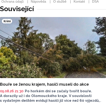
Související
Krimi
Bouře se ženou krajem, hasiči museli do akce
05.08.26 21:30
Po horkém dni se začaly tvořit bouře.
A dorazily už i do Olomouckého kraje. V souvislosti
s vydatným deštěm evidují hasiči již více než 60 výjezdů,
nejvíce na Šumpersku. Hasičský záchranný sbor (HZS)