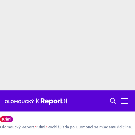
Krimi
Olomoucký Report
Krimi
Rychlá jízda po Olomouci se mladému řidiči nev
yplatila