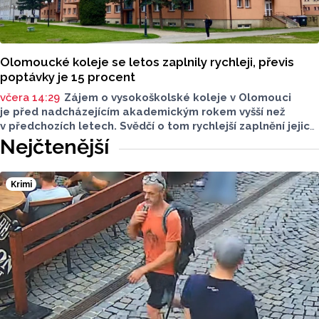
Olomoucké koleje se letos zaplnily rychleji, převis
poptávky je 15 procent
včera 14:29
Zájem o vysokoškolské koleje v Olomouci
je před nadcházejícím akademickým rokem vyšší než
v předchozích letech. Svědčí o tom rychlejší zaplnění jejich
kapacity. Letošní převis poptávky je asi 15 procent, řekl
Nejčtenější
ČTK mluvčí Univerzity Palackého (UP) v Olomouci Egon
Havrlant. Celková kapacita lůžek na kolejích je letos
zhruba 4300, o dalších přibližně 500 míst se tento počet
Krimi
navýší příští rok po přestavbě bloku kolejí J. L. Fischera,
doplnil mluvčí.