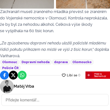
Záchranáři museli zraněného mladíka převést se zraněním
do Vojenské nemocnice v Olomouci. Kontrola neprokázala,
že by byl za nehodou alkohol. Celková výše škody
se vyšplhala na 60 tisíc korun.
„Za způsobenou dopravní nehodu uložili policisté mladému
řidiči pokutu příkazem na místě ve výši 2 tisíc korun,“
doplnila
Vaňharová.
Olomouc
Dopravní nehoda
doprava
Olomoucko
Policie ČR
Facebook
Platforma X
WhatsApp
Matěj Vrba