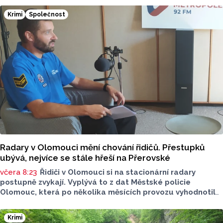
Olomouckého kraje o tom informoval na sociálních sítích.
Krimi
Společnost
Radary v Olomouci mění chování řidičů. Přestupků
ubývá, nejvíce se stále hřeší na Přerovské
včera 8:23
Řidiči v Olomouci si na stacionární radary
postupně zvykají. Vyplývá to z dat Městské policie
Olomouc, která po několika měsících provozu vyhodnotila
situaci na třech nejnovějších měřicích místech. Počet
zaznamenaných přestupků zde oproti prvním měsícům
Krimi
výrazně klesl, v některých lokalitách až o polovinu.