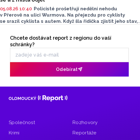
05.08.26 10:40
Policisté prošetřují nedělní nehodu
v Přerově na ulici Wurmova. Na přejezdu pro cyklisty
se srazil cyklista s autem. Když šla řidička zjistit jeho stav,
z místa odjel a řekl, že mu nic není. Policisté nyní
Seriály
po neznámém cyklistovi pátrají a prosí veřejnost
Chcete dostávat report z regionu do vaší
Odběr newsletteru
o pomoc.
schránky?
Odebírat
Společnost
Rozhovory
Krimi
Reportáže