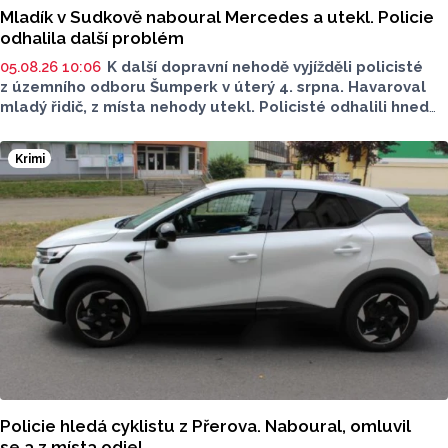
Mladík v Sudkově naboural Mercedes a utekl. Policie
odhalila další problém
05.08.26 10:06
K další dopravní nehodě vyjížděli policisté
z územního odboru Šumperk v úterý 4. srpna. Havaroval
mladý řidič, z místa nehody utekl. Policisté odhalili hned
několik prohřešků. Proti řidiči zahájili úkony trestního
řízení. Škoda přesáhla 100 tisíc.
Krimi
Policie hledá cyklistu z Přerova. Naboural, omluvil
se a z místa odjel