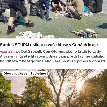
Spolek STURM usiluje o vaše hlasy v Cenách kraje
včera 15:45
Další ročník Cen Olomouckého kraje je tady.
A vy nyní můžete hlasovat, dnes vám představíme dalšího
kanditáta z kategorie: Cena veřejnosti za přínos v oblasti
životního prostředí. Toto je Spolek STURM, nominován
v kategorii: Významný počin v ochraně životního prostředí -
Olomouc v čase
Společnost
právnická osoba.