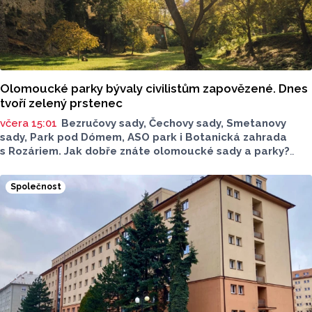
Olomoucké parky bývaly civilistům zapovězené. Dnes
tvoří zelený prstenec
včera 15:01
Bezručovy sady, Čechovy sady, Smetanovy
sady, Park pod Dómem, ASO park i Botanická zahrada
s Rozáriem. Jak dobře znáte olomoucké sady a parky?
Dnes se v nich běžně procházíme a kocháme se krásami,
které v nich jsou. Vždy tomu tak ale nebylo.
Společnost