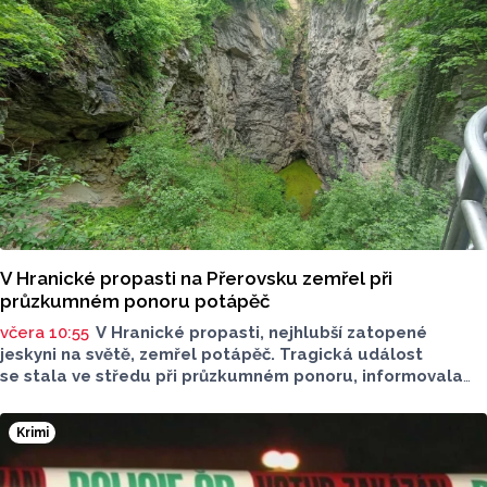
O dopravě, ale i o případech, která musela Městská
policie Olomouc (MPO) řešit mluvil v pocastu Radia
Metropole s Tomášem Gottwaldem mluvčí MPO Petr
Čunderle.
V Hranické propasti na Přerovsku zemřel při
průzkumném ponoru potápěč
včera 10:55
V Hranické propasti, nejhlubší zatopené
jeskyni na světě, zemřel potápěč. Tragická událost
se stala ve středu při průzkumném ponoru, informovala
dnes na sociální síti Speleologická záchranná služba. Tělo
bylo vyzvednuto v noci na dnešek z hloubky 186 metrů.
Krimi
Na případ upozornil server Novinky.cz. Policie případ
vyšetřuje pro trestný čin usmrcení z nedbalosti, řekla dnes
ČTK policejní mluvčí Miluše Zajícová. Muž byl letecký