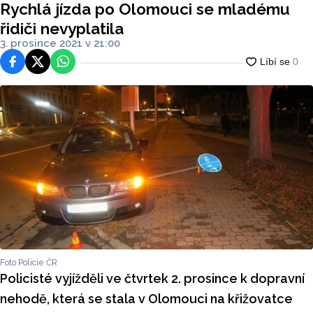
Rychlá jízda po Olomouci se mladému
řidiči nevyplatila
3. prosince 2021 v 21:00
Facebook
Platforma X
WhatsApp
Foto Policie ČR
Policisté vyjížděli ve čtvrtek 2. prosince k dopravní
nehodě, která se stala v Olomouci na křižovatce