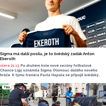
Sigma má další posilu, je to švédský zadák Anton
Ekeroth
včera 21:13
Po druhém kole nové sezóny fotbalové
Chance Ligy oznámila Sigma Olomouc dalšího nového
hráče. K týmu trenéra Pavla Hapala se připojil švédský
obránce Anton Ekeroth, který přichází na Hanou
z norského HamKamu. Sigma to uvedla na svém webu,
Tipy
o tom, na jak dlouho podepsal nov hráč smlouvu
neinformovala.