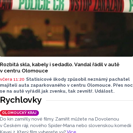
záchranář, speleo potápěč a hasič z centrální hasičské
stanice v Kladně, uvedli na sociální síti středočeští hasiči.
Rozbitá skla, kabely i sedadlo. Vandal řádil v autě
v centru Olomouce
včera 11:20
Statisícové škody způsobil neznámý pachatel
majiteli auta zaparkovaného v centru Olomouce. Přes noc
se na autě vyřádil jak zvenku, tak zevnitř. Událost
vyšetřovali olomoučtí policisté a v ranních hodinách o ní
Rychlovky
informovala tisková mluvčí Marie Šafářová. Pachateli
hrozí i vězení.
OLOMOUCKÝ KRAJ
Do kin zamířily nové filmy. Zamířit můžete na Dovolenou
v Českém ráji, nového Spider-Mana nebo slovenskou komedii
Kavej 2. Který film vyberete vy?
Více
.