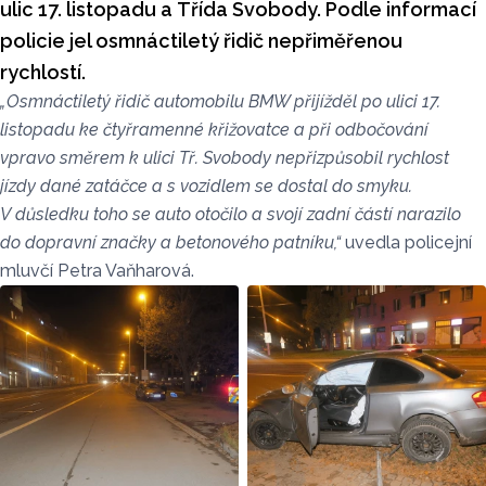
ulic 17. listopadu a Třída Svobody. Podle informací
policie jel osmnáctiletý řidič nepřiměřenou
rychlostí.
„Osmnáctiletý řidič automobilu BMW přijížděl po ulici 17.
listopadu ke čtyřramenné křižovatce a při odbočování
vpravo směrem k ulici Tř. Svobody nepřizpůsobil rychlost
jízdy dané zatáčce a s vozidlem se dostal do smyku.
V důsledku toho se auto otočilo a svojí zadní částí narazilo
do dopravní značky a betonového patníku,“
uvedla policejní
mluvčí Petra Vaňharová.