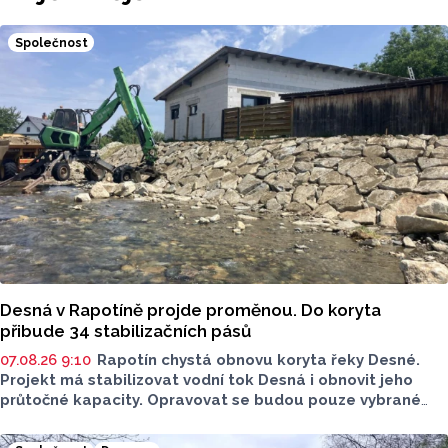
Společnost
Desná v Rapotíně projde proměnou. Do koryta
přibude 34 stabilizačních pásů
07.08.26 9:10
Rapotín chystá obnovu koryta řeky Desné.
Projekt má stabilizovat vodní tok Desná i obnovit jeho
průtočné kapacity. Opravovat se budou pouze vybrané
úseky koryta. Samotná stavba bude rozdělená do šesti
samostatných stavebních projektů.