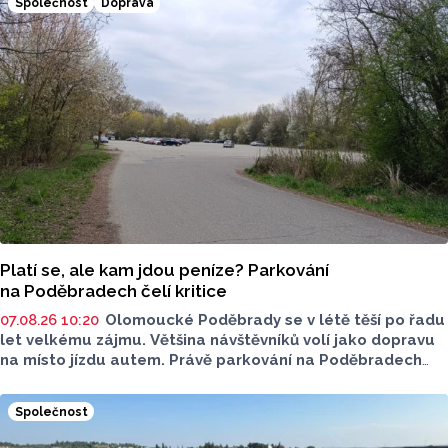
Společnost
Doprava
Platí se, ale kam jdou peníze? Parkování
na Poděbradech čelí kritice
07.08.26 10:20
Olomoucké Poděbrady se v létě těší po řadu
let velkému zájmu. Většina návštěvníků volí jako dopravu
na místo jízdu autem. Právě parkování na Poděbradech
je mnoho let tématem, které mezi veřejností rezonuje.
Na konci června vznikla na Facebooku stránka s názvem
Společnost
Poděbrady bez závor a nelegálního parkovného, která
upozorňuje na nevyhovujcí situaci s parkováním