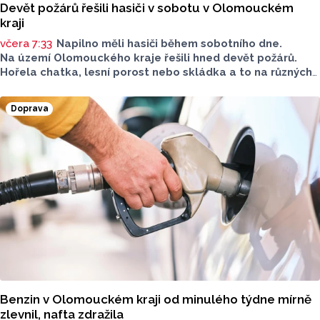
Devět požárů řešili hasiči v sobotu v Olomouckém
kraji
včera 7:33
Napilno měli hasiči během sobotního dne.
Na území Olomouckého kraje řešili hned devět požárů.
Hořela chatka, lesní porost nebo skládka a to na různých
místech kraje.
Doprava
Benzin v Olomouckém kraji od minulého týdne mírně
zlevnil, nafta zdražila