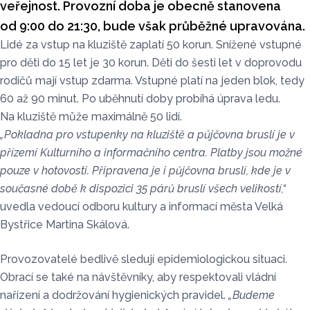
veřejnost. Provozní doba je obecně stanovena
od 9:00 do 21:30, bude však průběžné upravována.
Lidé za vstup na kluziště zaplatí 50 korun. Snížené vstupné
pro děti do 15 let je 30 korun. Děti do šesti let v doprovodu
rodičů mají vstup zdarma. Vstupné platí na jeden blok, tedy
60 až 90 minut. Po uběhnutí doby probíhá úprava ledu.
Na kluziště může maximálně 50 lidí.
„Pokladna pro vstupenky na kluziště a půjčovna bruslí je v
přízemí Kulturního a informačního centra. Platby jsou možné
pouze v hotovosti. Připravena je i půjčovna bruslí, kde je v
současné době k dispozici 35 párů bruslí všech velikostí,“
uvedla vedoucí odboru kultury a informací města Velká
Bystřice Martina Skálová.
Provozovatelé bedlivě sledují epidemiologickou situaci.
Obrací se také na návštěvníky, aby respektovali vládní
nařízení a dodržování hygienických pravidel.
„Budeme