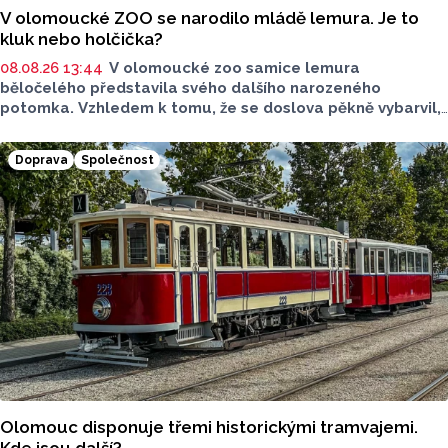
V olomoucké ZOO se narodilo mládě lemura. Je to
kluk nebo holčička?
08.08.26 13:44
V olomoucké zoo samice lemura
běločelého představila svého dalšího narozeného
potomka. Vzhledem k tomu, že se doslova pěkně vybarvil,
je téměř jisté, že se jedná o samce. Samice totiž bývají
hnědé, případně hnědošedé, zato samci se pyšní bílým
Doprava
Společnost
zbarvením hlavy.
Olomouc disponuje třemi historickými tramvajemi.
Kde jsou další?