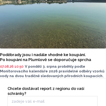
u oblíbeného olomouckého letoviska. Za iniciativou stojí
zastupitel města Olomouce, na jeho přání nebudeme
uvádět jeho identitu.
Poděbrady jsou i nadále vhodné ke koupání.
Po koupání na Plumlově se doporučuje sprcha
07.08.26 10:50
V pondělí 3. srpna proběhly podle
Monitorovacího kalendáře 2026 pravidelné odběry vzorků
vody na dvou tradičně sledovaných přírodních koupacích
lokalitách v Olomouckém kraji – ve Vodní nádrži Plumlov
Seriály
(VN Plumlov) a v Koupací oblasti Poděbrady (KO
Chcete dostávat report z regionu do vaší
Odběr newsletteru
Poděbrady). Monitoring byl proveden Krajskou
schránky?
hygienickou stanicí Olomouckého kraje (KHS)
ve spolupráci se Zdravotním ústavem se sídlem v Ostravě,
Centrem hygienických laboratoří v Olomouci.