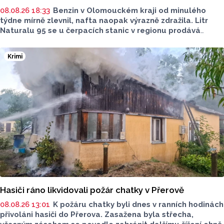
08.08.26 18:33
Benzin v Olomouckém kraji od minulého
týdne mírně zlevnil, nafta naopak výrazně zdražila. Litr
Naturalu 95 se u čerpacích stanic v regionu prodává
v průměru za 42,27 koruny, před týdnem byl o deset haléřů
dražší. O 84 haléřů zdražila nafta, za litr teď řidiči dají
Krimi
průměrně 44,84 koruny. Podle údajů společnosti CCS,
která ceny sleduje, je benzin v současnosti o 7,73 koruny
dražší než před rokem, za naftu tehdy motoristé platili
o 11,31 koruny méně.
Hasiči ráno likvidovali požár chatky v Přerově
08.08.26 13:01
K požáru chatky byli dnes v ranních hodinách
přivoláni hasiči do Přerova. Zasažena byla střecha,