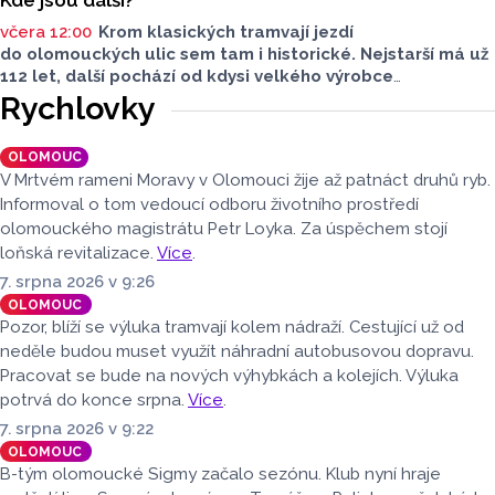
včera 12:00
Krom klasických tramvají jezdí
do olomouckých ulic sem tam i historické. Nejstarší má už
112 let, další pochází od kdysi velkého výrobce
tramvajových vozů. Třetím je vlečný vůz. Další, které kdysi
Rychlovky
jezdily v krajském městě, jsou na jiných místech, třeba
v brněnském depozitáři.
OLOMOUC
V Mrtvém rameni Moravy v Olomouci žije až patnáct druhů ryb.
Informoval o tom vedoucí odboru životního prostředí
olomouckého magistrátu Petr Loyka. Za úspěchem stojí
loňská revitalizace.
Více
.
7. srpna 2026 v 9:26
OLOMOUC
Pozor, blíží se výluka tramvají kolem nádraží. Cestující už od
neděle budou muset využít náhradní autobusovou dopravu.
Pracovat se bude na nových výhybkách a kolejích. Výluka
potrvá do konce srpna.
Více
.
7. srpna 2026 v 9:22
OLOMOUC
B-tým olomoucké Sigmy začalo sezónu. Klub nyní hraje