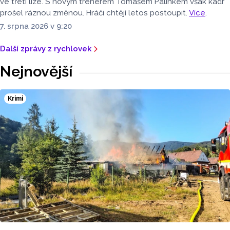
ve třetí lize. S novým trenérem Tomášem Palinkem však kádr
prošel ráznou změnou. Hráči chtějí letos postoupit.
Více
.
7. srpna 2026 v 9:20
Další zprávy z rychlovek
Nejnovější
Krimi