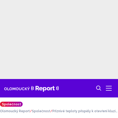
Společnost
Olomoucký Report
Společnost
Příznivé teploty přispěly k otevření kluziš
tě ve Velké Bystřici