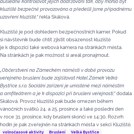
důsledně kontrolovat jejich dodržování tak, aby mohlo být
kluziště bezpečně provozováno a předešli jsme případnému
uzavření kluziště,“
řekla Skálová.
Kluziště je pod dohledem bezpečnostních kamer. Pokud
si návštěvník bude chtít zjistit obsazenost kluziště
je k dispozici také webová kamera na stránkách města.
Na stránkách je pak možnost si areál pronajmout.
„Občerstvení na Zámeckém náměstí v době provozu
veřejného bruslení bude zajišťovat Hotel Zámek Velká
Bystřice s.r.o. Sociální zařízení je umístěné mezi náměstím
a amfiteátrem a je k dispozici při bruslení veřejnosti,“
dodala
Skálová. Provoz kluziště pak bude omezen během
vánočních svátků 24. a 25. prosince a také poslední den
v roce 31. prosince, kdy bruslení skončí ve 14:30. Rozvrh
hodin je pak zveřejněn na stránkách města v sekci Kluziště.
volnočasové aktivity
Bruslení
Velká Bystřice