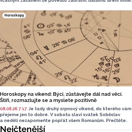
včasným zásahem se povedlo zabránit dalšímu šíření ohně.
Horoskopy
Horoskopy na víkend: Býci, zůstávejte dál nad věcí.
Štíři, rozmazlujte se a myslete pozitivně
08.08.26 7:17
Je tady druhý srpnový víkend, do kterého vám
přejeme jen to dobré. V sobotu slaví svátek Soběslav
a neděli nezapomeňte popřát všem Romanům. Přečtěte
si svůj horoskop a mějte pěkný víkend.
Nejčtenější