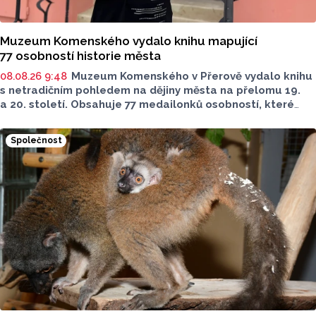
Muzeum Komenského vydalo knihu mapující
77 osobností historie města
08.08.26 9:48
Muzeum Komenského v Přerově vydalo knihu
s netradičním pohledem na dějiny města na přelomu 19.
a 20. století. Obsahuje 77 medailonků osobností, které
se na jeho rozvoji významně podílely. Jejich životní příběhy
jsou doplněny dobovými snímky. Podle autorky publikace
Společnost
Šárky Krákorové Pajůrkové tomu předcházelo 13 let
pátrání po jejich osudech. Kniha vychází u příležitosti
letošního 770. výročí povýšení Přerova na královské město,
sdělila ČTK mluvčí radnice Lenka Chalupová.