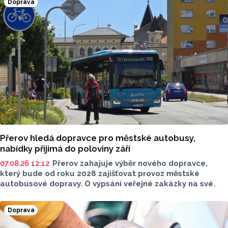
Doprava
Poděbrady bez závor a nelegálního parkovného, která
upozorňuje na nevyhovujcí situaci s parkováním
u oblíbeného olomouckého letoviska. Za iniciativou stojí
zastupitel města Olomouce, na jeho přání nebudeme
uvádět jeho identitu.
Přerov hledá dopravce pro městské autobusy,
nabídky přijímá do poloviny září
07.08.26 12:12
Přerov zahajuje výběr nového dopravce,
který bude od roku 2028 zajišťovat provoz městské
autobusové dopravy. O vypsání veřejné zakázky na své
srpnové schůzi rozhodli radní. Smlouva s vybraným
dopravcem bude uzavřena na deset let a zajistí dopravní
Doprava
obslužnost města nad rámec regionálních linek
objednávaných Olomouckým krajem.