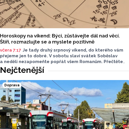
Horoskopy na víkend: Býci, zůstávejte dál nad věcí.
Štíři, rozmazlujte se a myslete pozitivně
včera 7:17
Je tady druhý srpnový víkend, do kterého vám
přejeme jen to dobré. V sobotu slaví svátek Soběslav
a neděli nezapomeňte popřát všem Romanům. Přečtěte
si svůj horoskop a mějte pěkný víkend.
Nejčtenější
Doprava