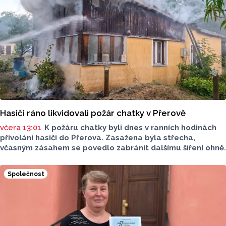
Hasiči ráno likvidovali požár chatky v Přerově
včera 13:01
K požáru chatky byli dnes v ranních hodinách
přivoláni hasiči do Přerova. Zasažena byla střecha,
včasným zásahem se povedlo zabránit dalšímu šíření ohně.
Společnost