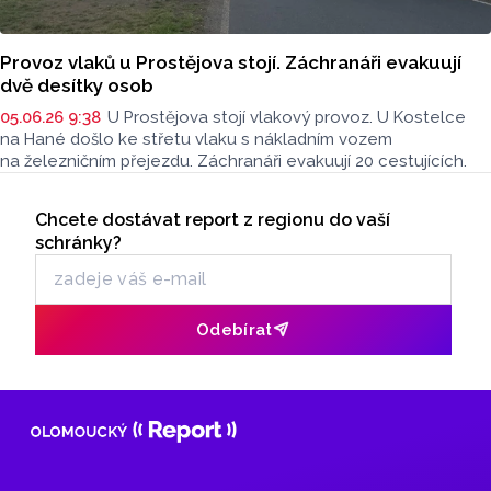
Provoz vlaků u Prostějova stojí. Záchranáři evakuují
dvě desítky osob
05.06.26 9:38
U Prostějova stojí vlakový provoz. U Kostelce
na Hané došlo ke střetu vlaku s nákladním vozem
na železničním přejezdu. Záchranáři evakuují 20 cestujících.
Seriály
Chcete dostávat report z regionu do vaší
Odběr newsletteru
schránky?
Odebírat