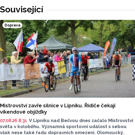
Související
Doprava
Mistrovství zavře silnice v Lipníku. Řidiče čekají
víkendové objížďky
07.08.26 8:31
V Lipníku nad Bečvou dnes začalo Mistrovství
světa v koloběhu. Významná sportovní událost s sebou
však nese také řadu dopravních omezení. Olomoucký