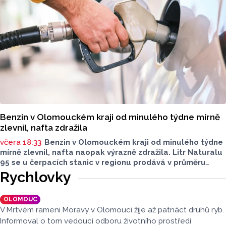
Benzin v Olomouckém kraji od minulého týdne mírně
zlevnil, nafta zdražila
včera 18:33
Benzin v Olomouckém kraji od minulého týdne
mírně zlevnil, nafta naopak výrazně zdražila. Litr Naturalu
95 se u čerpacích stanic v regionu prodává v průměru
za 42,27 koruny, před týdnem byl o deset haléřů dražší.
Rychlovky
O 84 haléřů zdražila nafta, za litr teď řidiči dají průměrně
44,84 koruny. Podle údajů společnosti CCS, která ceny
OLOMOUC
sleduje, je benzin v současnosti o 7,73 koruny dražší než
V Mrtvém rameni Moravy v Olomouci žije až patnáct druhů ryb.
před rokem, za naftu tehdy motoristé platili o 11,31
Informoval o tom vedoucí odboru životního prostředí
koruny méně.