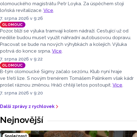
olomouckého magistrátu Petr Loyka. Za úspěchem stojí
loňská revitalizace.
Více
.
7. srpna 2026 v 9:26
OLOMOUC
Pozor, blíží se výluka tramvají kolem nádraží. Cestující už od
neděle budou muset využít náhradní autobusovou dopravu.
Pracovat se bude na nových výhybkách a kolejích. Výluka
potrvá do konce srpna.
Více
.
7. srpna 2026 v 9:22
OLOMOUC
B-tým olomoucké Sigmy začalo sezónu. Klub nyní hraje
ve třetí lize. S novým trenérem Tomášem Palinkem však kádr
prošel ráznou změnou. Hráči chtějí letos postoupit.
Více
.
7. srpna 2026 v 9:20
Další zprávy z rychlovek
Nejnovější
Společnost