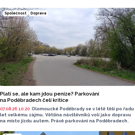
Report má pro vás stručný přehled. Na kterých místech
si dát pozor?
Společnost
Doprava
Platí se, ale kam jdou peníze? Parkování
na Poděbradech čelí kritice
07.08.26 10:20
Olomoucké Poděbrady se v létě těší po řadu
let velkému zájmu. Většina návštěvníků volí jako dopravu
na místo jízdu autem. Právě parkování na Poděbradech
je mnoho let tématem, které mezi veřejností rezonuje.
Na konci června vznikla na Facebooku stránka s názvem