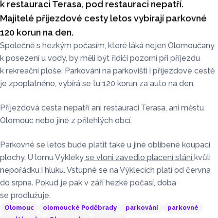
k restauraci Terasa, pod restauraci nepatří.
Majitelé příjezdové cesty letos vybírají parkovné
120 korun na den.
Společně s hezkým počasím, které láká nejen Olomoučany
k posezení u vody, by měli být řidiči pozorní při příjezdu
k rekreační ploše. Parkování na parkovišti i příjezdové cestě
je zpoplatněno, vybírá se tu 120 korun za auto na den.
Příjezdová cesta nepatří ani restauraci Terasa, ani městu
Olomouc nebo jiné z přilehlých obcí.
Parkovné se letos bude platit také u jiné oblíbené koupací
plochy. U lomu Výkleky
se vloni zavedlo placení stání
kvůli
nepořádku i hluku. Vstupné se na Výklecích platí od června
do srpna. Pokud je pak v září hezké počasí, doba
se prodlužuje.
Olomouc
olomoucké Poděbrady
parkování
parkovné