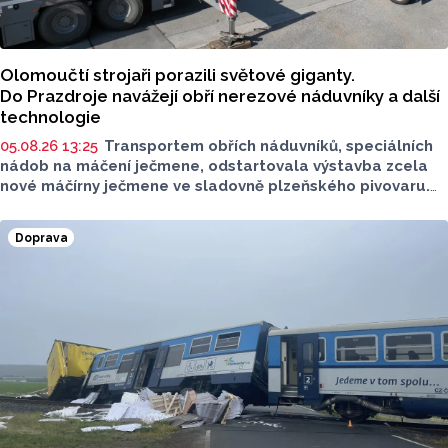
Olomoučtí strojaři porazili světové giganty.
Do Prazdroje navážejí obří nerezové náduvníky a další
technologie
05.08.26 13:25
Transportem obřích náduvníků, speciálních
nádob na máčení ječmene, odstartovala výstavba zcela
nové máčírny ječmene ve sladovně plzeňského pivovaru.
Materiál vyrobila a převezla olomoucká firma PROJECT
MALT, která dokázala v úterý 4. srpna úspěšně převézt
Doprava
z Olomouce v pořadí již čtvrtá masivní vlna přepravy
nadměrných nákladů s
nerezovými náduvníky.