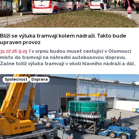
Blíží se výluka tramvají kolem nádraží. Takto bude
upraven provoz
31.07.26 9:25
I v srpnu budou muset cestující v Olomouci
místo do tramvají na náhradní autobusovou dopravu.
Začne totiž výluka tramvají v okolí hlavního nádraží a dál
do Pavloviček. Pracovat se bude na nových vyhybkách
a kolejích. Dopravní podnik města Olomouce (DPMO) nyní
Společnost
Doprava
upřesnil, jak bude upraven provoz.