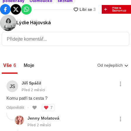
poděbrady
Olomoucko
seznam
Facebook
Platforma X
WhatsApp
Lýdie Hájovská