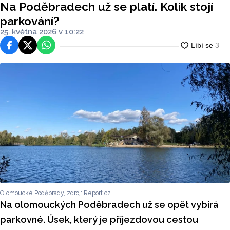
Na Poděbradech už se platí. Kolik stojí
parkování?
25. května 2026 v 10:22
Facebook
Platforma X
WhatsApp
Olomoucké Poděbrady, zdroj: Report.cz
Na olomouckých Poděbradech už se opět vybírá
parkovné. Úsek, který je příjezdovou cestou