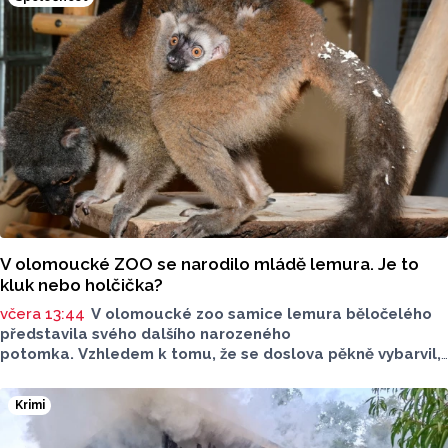
V olomoucké ZOO se narodilo mládě lemura. Je to
kluk nebo holčička?
včera 13:44
V olomoucké zoo samice lemura běločelého
představila svého dalšího narozeného
potomka. Vzhledem k tomu, že se doslova pěkně vybarvil,
je téměř jisté, že se jedná o samce. Samice totiž bývají
hnědé, případně hnědošedé, zato samci se pyšní bílým
Krimi
zbarvením hlavy.