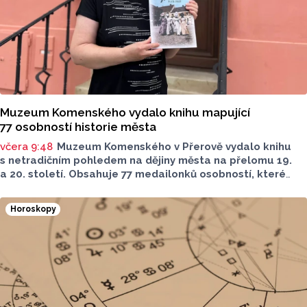
Muzeum Komenského vydalo knihu mapující
77 osobností historie města
včera 9:48
Muzeum Komenského v Přerově vydalo knihu
s netradičním pohledem na dějiny města na přelomu 19.
a 20. století. Obsahuje 77 medailonků osobností, které
se na jeho rozvoji významně podílely. Jejich životní příběhy
jsou doplněny dobovými snímky. Podle autorky publikace
Horoskopy
Šárky Krákorové Pajůrkové tomu předcházelo 13 let
pátrání po jejich osudech. Kniha vychází u příležitosti
letošního 770. výročí povýšení Přerova na královské město,
sdělila ČTK mluvčí radnice Lenka Chalupová.