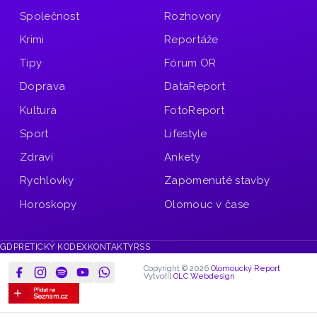
Společnost
Rozhovory
Krimi
Reportáže
Tipy
Fórum OR
Doprava
DataReport
Kultura
FotoReport
Sport
Lifestyle
Zdraví
Ankety
Rychlovky
Zapomenuté stavby
Horoskopy
Olomouc v čase
GDPR
ETICKÝ KODEX
KONTAKTY
RSS
Copyright © 2026
Olomoucký Report
Vytvořil
OLC Webdesign