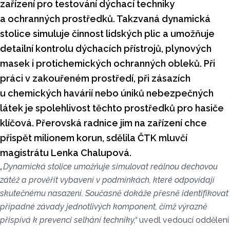
zařízení pro testování dýchací techniky
a ochranných prostředků. Takzvaná dynamická
stolice simuluje činnost lidských plic a umožňuje
detailní kontrolu dýchacích přístrojů, plynových
masek i protichemických ochranných obleků. Při
práci v zakouřeném prostředí, při zásazích
u chemických havárií nebo úniků nebezpečných
látek je spolehlivost těchto prostředků pro hasiče
klíčová. Přerovská radnice jim na zařízení chce
přispět milionem korun, sdělila ČTK mluvčí
magistrátu Lenka Chalupová.
„Dynamická stolice umožňuje simulovat reálnou dechovou
zátěž a prověřit vybavení v podmínkách, které odpovídají
skutečnému nasazení. Současně dokáže přesně identifikovat
případné závady jednotlivých komponent, čímž výrazně
přispívá k prevenci selhání techniky,“
uvedl vedoucí oddělení