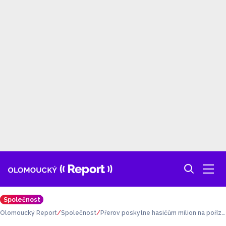
Společnost
Olomoucký Report
Společnost
Přerov poskytne hasičům milion na poříze
ní moderního diagnostického zařízení