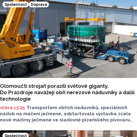
Společnost
Doprava
Olomoučtí strojaři porazili světové giganty.
Do Prazdroje navážejí obří nerezové náduvníky a další
technologie
včera 13:25
Transportem obřích náduvníků, speciálních
nádob na máčení ječmene, odstartovala výstavba zcela
nové máčírny ječmene ve sladovně plzeňského pivovaru.
Materiál vyrobila a převezla olomoucká firma PROJECT
MALT, která dokázala v úterý 4. srpna úspěšně převézt
Společnost