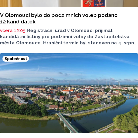
V Olomouci bylo do podzimních voleb podáno
12 kandidátek
včera 12:05
Registrační úřad v Olomouci přijímal
kandidátní listiny pro podzimní volby do Zastupitelstva
města Olomouce. Hraniční termín byl stanoven na 4. srpna
do 16 hodin. Do této lhůty bylo podáno celkem
12 kandidátních listin.
Společnost