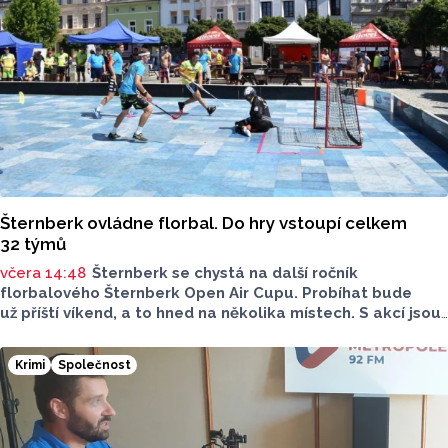
Šternberk ovládne florbal. Do hry vstoupí celkem
32 týmů
včera 14:48
Šternberk se chystá na další ročník
florbalového Šternberk Open Air Cupu. Probíhat bude
už příští víkend, a to hned na několika místech. S akcí jsou
spojené také dopravní uzavírky. Najdete mezi týmy svého
favorita?
Krimi
Společnost