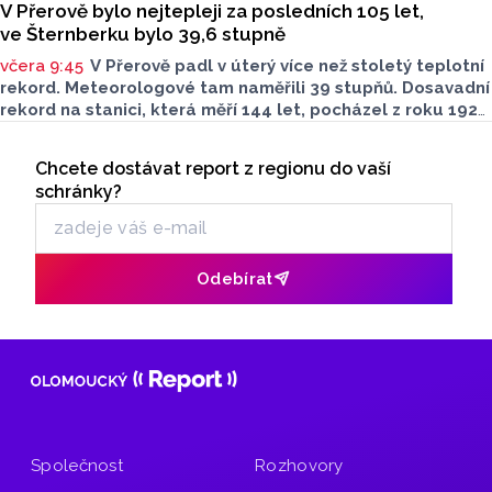
V Přerově bylo nejtepleji za posledních 105 let,
ve Šternberku bylo 39,6 stupně
včera 9:45
V Přerově padl v úterý více než stoletý teplotní
rekord. Meteorologové tam naměřili 39 stupňů. Dosavadní
rekord na stanici, která měří 144 let, pocházel z roku 1921
a činil 38 stupňů Celsia, řekl dnes ČTK Tomáš Ostrožlík
Seriály
z ostravského pracoviště Českého
Chcete dostávat report z regionu do vaší
Odběr newsletteru
hydrometeorologického ústavu (ČHMÚ). Téměř stoletý
schránky?
rekord padl také v Olomouci. Nejvyšší teplota v kraji však
byla dnes naměřena ve Šternberku na Olomoucku a to
39,6 stupňů. Absolutní dosavadní rekordy padly na řadě
dalších stanic Olomouckého kraje.
Odebírat
Společnost
Rozhovory