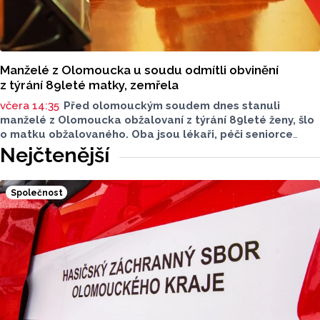
Manželé z Olomoucka u soudu odmítli obvinění
z týrání 89leté matky, zemřela
včera 14:35
Před olomouckým soudem dnes stanuli
manželé z Olomoucka obžalovaní z týrání 89leté ženy, šlo
o matku obžalovaného. Oba jsou lékaři, péči seniorce
na konci života poskytovali v jejím domě nacházejícím
Nejčtenější
se na společné parcele. Žena zemřela na otok mozku
způsobený proleženinami čtvrtého stupně. Po smrti znalci
zjistili, že měla zlomená žebra, obratle i nos. Lékaři
Společnost
se bránili tím, že zlomeniny mohly vzniknout při resuscitaci
po mrtvici nebo sesunutím z postele. Oba vinu popřeli.