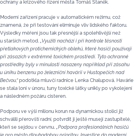
ochrany a krizového řízení města Tomáš Staněk.
Moderní zařízení pracuje v automatickém režimu, což
znamená, že při testování eliminuje vliv lidského faktoru.
Výsledky měření jsou tak přesnější a spolehlivější než
u starších metod.
„Využití nachází i při kontrole těsnosti
přetlakových protichemických obleků, které hasiči používají
při zásazích v extrémně toxickém prostředí. Tyto ochranné
prostředky byly v minulosti nasazeny například při zásahu
u úniku benzenu po železniční havárii v Hustopečích nad
Bečvou,“
podotkla mluvčí radnice Lenka Chalupová. Havárie
se stala loni v únoru, tuny toxické látky unikly po vykolejení
a následném požáru cisteren.
Podporu ve výši milionu korun na dynamickou stolici již
schválili přerovští radní, potvrdit ji ještě musejí zastupitelé,
kteří se sejdou v červnu.
„Podpora profesionálních hasičů
je pro město dlouhodobou prioritou. Investice do moderní