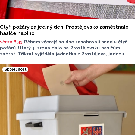
Čtyři požáry za jediný den. Prostějovsko zaměstnalo
hasiče naplno
včera 8:35
Během včerejšího dne zasahovali hned u čtyř
požárů. Úterý 4. srpna dalo na Prostějovsku hasičům
zabrat. Třikrát vyjížděla jednotka z Prostějova, jednou
z Konice. Nápomocní byli i dobrovolní hasiči. Všechny
události se naštěstí obešly bez zranění osob.
Společnost