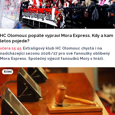
HC Olomouc popáté vypraví Mora Express. Kdy a kam
letos pojede?
včera 15:45
Extraligový klub HC Olomouc chystá i na
nadcházející sezonu 2026/27 pro své fanoušky oblíbený
Mora Express. Společný výjezd fanoušků Mory s hráči
speciální vlakovou soupravou se uskuteční v sobotu 24.
října. Stejně jako roky předtím, tak i letos bude cílovou
Krimi
destinací pražská Libeň, kde kohouti vyzvou v O2 aréně
Spartu Praha.