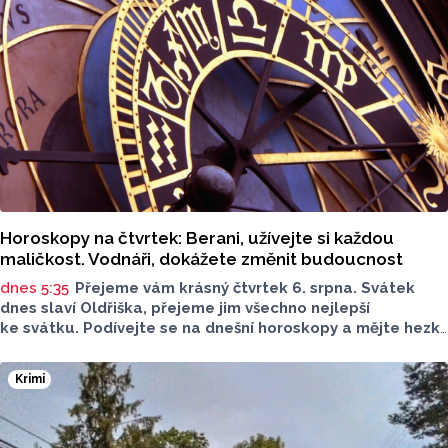
Horoskopy na čtvrtek: Berani, užívejte si každou
maličkost. Vodnáři, dokážete změnit budoucnost
dnes 5:35
Přejeme vám krásný čtvrtek 6. srpna. Svátek
dnes slaví Oldřiška, přejeme jim všechno nejlepší
ke svátku. Podívejte se na dnešní horoskopy a mějte hezký
den.
Krimi