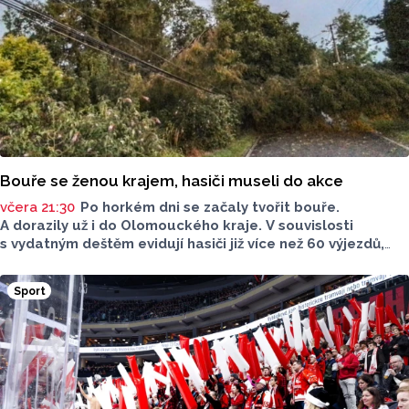
Bouře se ženou krajem, hasiči museli do akce
včera 21:30
Po horkém dni se začaly tvořit bouře.
A dorazily už i do Olomouckého kraje. V souvislosti
s vydatným deštěm evidují hasiči již více než 60 výjezdů,
nejvíce na Šumpersku. Hasičský záchranný sbor (HZS)
Olomouckého kraje o tom informoval na sociálních sítích.
Sport