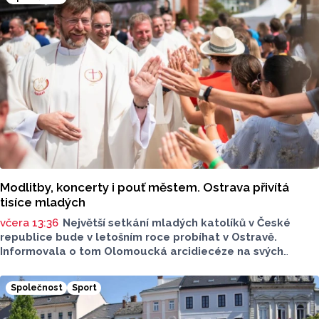
z Olomouce v pořadí již čtvrtá masivní vlna přepravy
nadměrných nákladů s
nerezovými náduvníky.
Modlitby, koncerty i pouť městem. Ostrava přivítá
tisíce mladých
včera 13:36
Největší setkání mladých katolíků v České
republice bude v letošním roce probíhat v Ostravě.
Informovala o tom Olomoucká arcidiecéze na svých
webových stránkách. Celostátní setkání mládeže
se uskuteční od úterý 11. srpna až do neděle 16. srpna.
Společnost
Sport
Očekává se přes 3 tisíce návštěvníků.