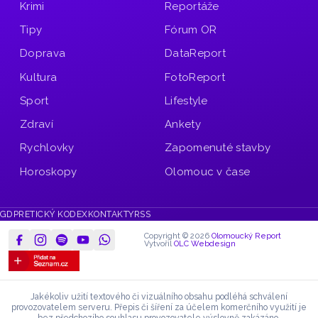
Krimi
Reportáže
Tipy
Fórum OR
Doprava
DataReport
Kultura
FotoReport
Sport
Lifestyle
Zdraví
Ankety
Rychlovky
Zapomenuté stavby
Horoskopy
Olomouc v čase
GDPR
ETICKÝ KODEX
KONTAKTY
RSS
Copyright © 2026
Olomoucký Report
Vytvořil
OLC Webdesign
Jakékoliv užití textového či vizuálního obsahu podléhá schválení
provozovatelem serveru.
Přepis či šíření za účelem komerčního využití je