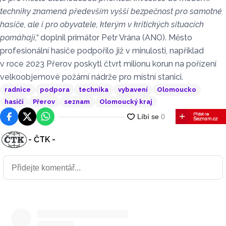
techniky znamená především vyšší bezpečnost pro samotné
hasiče, ale i pro obyvatele, kterým v kritických situacích
pomáhají,“
doplnil primátor Petr Vrána (ANO). Město
profesionální hasiče podpořilo již v minulosti, například
v roce 2023 Přerov poskytl čtvrt milionu korun na pořízení
velkoobjemové požární nádrže pro místní stanici.
radnice
podpora
technika
vybavení
Olomoucko
hasiči
Přerov
seznam
Olomoucký kraj
Facebook
Platforma X
WhatsApp
- ČTK -