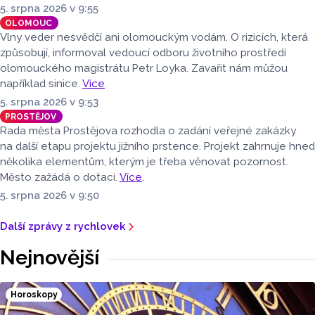
5. srpna 2026 v 9:55
OLOMOUC
Vlny veder nesvědčí ani olomouckým vodám. O rizicích, která
způsobují, informoval vedoucí odboru životního prostředí
olomouckého magistrátu Petr Loyka. Zavařit nám můžou
například sinice.
Více
.
5. srpna 2026 v 9:53
PROSTĚJOV
Rada města Prostějova rozhodla o zadání veřejné zakázky
na další etapu projektu jižního prstence. Projekt zahrnuje hned
několika elementům, kterým je třeba věnovat pozornost.
Město zažádá o dotaci.
Více
.
5. srpna 2026 v 9:50
Další zprávy z rychlovek
Nejnovější
Horoskopy