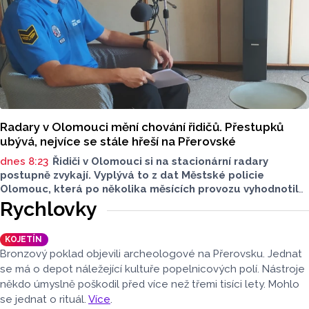
Radary v Olomouci mění chování řidičů. Přestupků
ubývá, nejvíce se stále hřeší na Přerovské
dnes 8:23
Řidiči v Olomouci si na stacionární radary
postupně zvykají. Vyplývá to z dat Městské policie
Olomouc, která po několika měsících provozu vyhodnotila
situaci na třech nejnovějších měřicích místech. Počet
Rychlovky
zaznamenaných přestupků zde oproti prvním měsícům
výrazně klesl, v některých lokalitách až o polovinu.
KOJETÍN
O dopravě, ale i o případech, která musela Městská
Bronzový poklad objevili archeologové na Přerovsku. Jednat
policie Olomouc (MPO) řešit mluvil v pocastu Radia
se má o depot náležející kultuře popelnicových polí. Nástroje
Metropole s Tomášem Gottwaldem mluvčí MPO Petr
někdo úmyslně poškodil před více než třemi tisíci lety. Mohlo
Čunderle.
se jednat o rituál.
Více
.