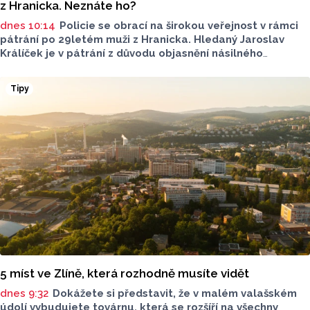
z Hranicka. Neznáte ho?
dnes 10:14
Policie se obrací na širokou veřejnost v rámci
pátrání po 29letém muži z Hranicka. Hledaný Jaroslav
Králíček je v pátrání z důvodu objasnění násilného
trestného činu. Policie upozorňuje, že by mohl být
nebezpečný.
Tipy
5 míst ve Zlíně, která rozhodně musíte vidět
dnes 9:32
Dokážete si představit, že v malém valašském
údolí vybudujete továrnu, která se rozšíří na všechny