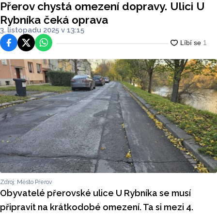
Přerov chystá omezení dopravy. Ulici U
Rybníka čeká oprava
3. listopadu 2025 v 13:15
Facebook
Platforma X
WhatsApp
Zdroj: Město Přerov
Obyvatelé přerovské ulice U Rybníka se musí
připravit na krátkodobé omezení. Ta si mezi 4.