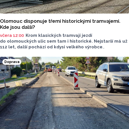
Olomouc disponuje třemi historickými tramvajemi.
Kde jsou další?
včera 12:00
Krom klasických tramvají jezdí
do olomouckých ulic sem tam i historické. Nejstarší má už
112 let, další pochází od kdysi velkého výrobce
tramvajových vozů. Třetím je vlečný vůz. Další, které kdysi
jezdily v krajském městě, jsou na jiných místech, třeba
Doprava
v brněnském depozitáři.