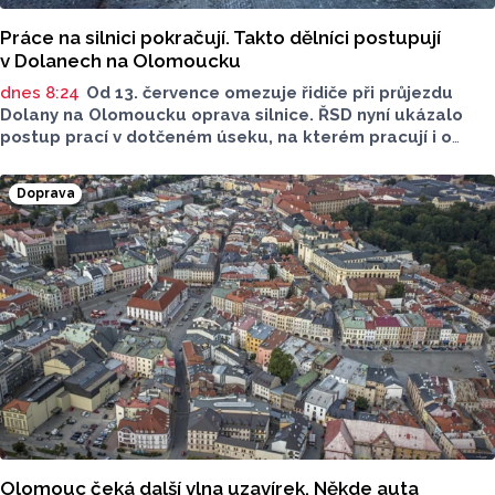
Práce na silnici pokračují. Takto dělníci postupují
v Dolanech na Olomoucku
dnes 8:24
Od 13. července omezuje řidiče při průjezdu
Dolany na Olomoucku oprava silnice. ŘSD nyní ukázalo
postup prací v dotčeném úseku, na kterém pracují i o
víkendu. Stále zde platí kyvadlový provoz.
Doprava
Olomouc čeká další vlna uzavírek. Někde auta