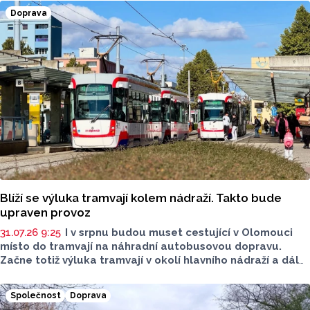
Doprava
Blíží se výluka tramvají kolem nádraží. Takto bude
upraven provoz
31.07.26 9:25
I v srpnu budou muset cestující v Olomouci
místo do tramvají na náhradní autobusovou dopravu.
Začne totiž výluka tramvají v okolí hlavního nádraží a dál
do Pavloviček. Pracovat se bude na nových vyhybkách
a kolejích. Dopravní podnik města Olomouce (DPMO) nyní
Společnost
Doprava
upřesnil, jak bude upraven provoz.