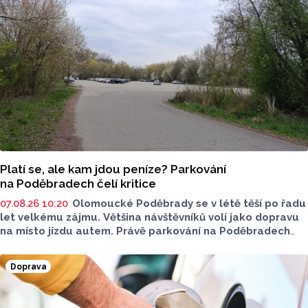
Platí se, ale kam jdou peníze? Parkování
na Poděbradech čelí kritice
07.08.26 10:20
Olomoucké Poděbrady se v létě těší po řadu
let velkému zájmu. Většina návštěvníků volí jako dopravu
na místo jízdu autem. Právě parkování na Poděbradech
je mnoho let tématem, které mezi veřejností rezonuje.
Na konci června vznikla na Facebooku stránka s názvem
Doprava
Poděbrady bez závor a nelegálního parkovného, která
upozorňuje na nevyhovujcí situaci s parkováním
u oblíbeného olomouckého letoviska. Za iniciativou stojí