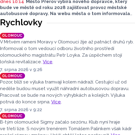
dnes 10:14
Město Přerov vybírá nového dopravce, který
bude ve městě od roku 2028 zajišťovat provoz městské
autobusové dopravy. Na webu města o tom informovala
tisková mluvčí města Lenka Chalupová. O vypsání veřejné
Rychlovky
zakázky, podle ní, na srpnové schůzi rozhodli radní.
Smlouvu s novým dopravcem chce město uzavřít na deset
OLOMOUC
let.
V Mrtvém rameni Moravy v Olomouci žije až patnáct druhů ryb.
Informoval o tom vedoucí odboru životního prostředí
olomouckého magistrátu Petr Loyka. Za úspěchem stojí
loňská revitalizace.
Více
.
7. srpna 2026 v 9:26
OLOMOUC
Pozor, blíží se výluka tramvají kolem nádraží. Cestující už od
neděle budou muset využít náhradní autobusovou dopravu.
Pracovat se bude na nových výhybkách a kolejích. Výluka
potrvá do konce srpna.
Více
.
7. srpna 2026 v 9:22
OLOMOUC
B-tým olomoucké Sigmy začalo sezónu. Klub nyní hraje
ve třetí lize. S novým trenérem Tomášem Palinkem však kádr