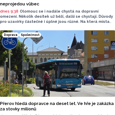
neprojedou vůbec
dnes 9:38
Olomouc se i nadále chystá na dopravní
omezení. Několik desítek už běží, další se chystají. Důvody
pro uzavírky částečné i úplné jsou různé. Na která místa
si dát pozor?
Doprava
Společnost
Přerov hledá dopravce na deset let. Ve hře je zakázka
za stovky milionů