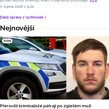
prošel ráznou změnou. Hráči chtějí letos postoupit.
Více
.
7. srpna 2026 v 9:20
Další zprávy z rychlovek
Nejnovější
Krimi
Přerovští kriminalisté pátrají po 29letém muži