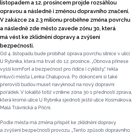
listopadem a 12. prosincem projde rozsáhlou
opravou a následně i změnou dopravního značení.
V zakázce za 2.3 milionu proběhne změna povrchu
a následně zde město zavede zónu 30, která
má vést ke zklidnění dopravy a zvýšení
bezpečnosti.
Od 4. listopadu bude probíhat oprava povrchu silnice v ulici
U Rybníka, která má trvat do 12. prosince. „Obnova přinese
vyšší komfort a bezpečnost pro řidiče i cyklisty,“ řekla
mluvčí města Lenka Chalupová. Po dokončení si také
přerovští budou muset navyknout na nový dopravní
pořádek. V lokalitě totiž vznikne zóna 30 s předností zprava,
která kromě ulice U Rybníka sjednotí ještě ulice Kosmákova,
Malá Trávnická a Příční.
Podle města má změna přispět ke zklidnění dopravy
a zvýšení bezpečnosti provozu. „Tento způsob dopravního