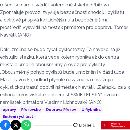
řešení se nám osvědčil kolem městského hřbitova.
Zpomaluje provoz, zvyšuje bezpečnost chodců i cyklistu
a celkově přispívá ke klidnějšímu a bezpečnějšímu
prostředí,“ vysvětlil náměstek primátora pro dopravu Tomáš
Navrátil (ANO).
Další změna se bude týkat cyklostezky. Ta naváže na již
existující stezku, která vede kolem rybníka až do centra
města a umožní obousměrný provoz pro cyklisty.
„Obousměrný pohyb cyklistů bude umožněn i v části ulice
Malá Trávnická, odkud plynule navážou na navazující
cyklistickou trasu,“ doplnil náměstek Navrátil. „Zakázku za 2,3
milionu korun získala společnost SWIETELSKY,“ oznámil
náměstek primátora Vladimír Lichnovský (ANO).
opravy
Přerovsko
Doprava Přerov
U Rybníka
Snížení rychlost
Facebook
Platforma X
WhatsApp