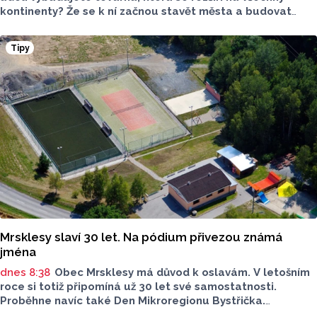
kontinenty? Že se k ní začnou stavět města a budovat
železnice? To všechno bez internetu a počítače, jen
s papírem a tužkou? Tomáš Baťa to se svým obuvnickým
Tipy
impériem dokázal. Jeho Zlín je proto dodnes ukázkou
toho co znamená, když věříte, že “nejde neexistuje”. Tady
je 5 baťovských míst ve Zlíně, která byste si rozhodně
neměli nechat ujít. A nakonec malý cestovatelský tip.
Mrsklesy slaví 30 let. Na pódium přivezou známá
jména
dnes 8:38
Obec Mrsklesy má důvod k oslavám. V letošním
roce si totiž připomíná už 30 let své samostatnosti.
Proběhne navíc také Den Mikroregionu Bystřička.
Nachystaný je bohatý program, cyklovýlet, nebude chybět