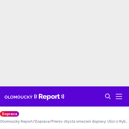
Doprava
Olomoucký Report
Doprava
Přerov chystá omezení dopravy. Ulici U Rybní
ka čeká oprava