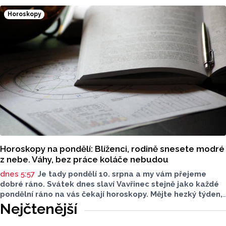
ani spousta hudebních vystoupení.
Horoskopy
Horoskopy na pondělí: Blíženci, rodině snesete modré
z nebe. Váhy, bez práce koláče nebudou
dnes 5:57
Je tady pondělí 10. srpna a my vám přejeme
dobré ráno. Svátek dnes slaví Vavřinec stejně jako každé
pondělní ráno na vás čekají horoskopy. Mějte hezký týden,
ať se vám daří.
Nejčtenější