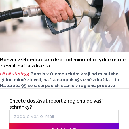
zastupitel města Olomouce, na jeho přání nebudeme
uvádět jeho identitu.
Benzin v Olomouckém kraji od minulého týdne mírně
zlevnil, nafta zdražila
08.08.26 18:33
Benzin v Olomouckém kraji od minulého
týdne mírně zlevnil, nafta naopak výrazně zdražila. Litr
Naturalu 95 se u čerpacích stanic v regionu prodává
v průměru za 42,27 koruny, před týdnem byl o deset haléřů
Seriály
dražší. O 84 haléřů zdražila nafta, za litr teď řidiči dají
Chcete dostávat report z regionu do vaší
Odběr newsletteru
průměrně 44,84 koruny. Podle údajů společnosti CCS,
schránky?
která ceny sleduje, je benzin v současnosti o 7,73 koruny
dražší než před rokem, za naftu tehdy motoristé platili
o 11,31 koruny méně.