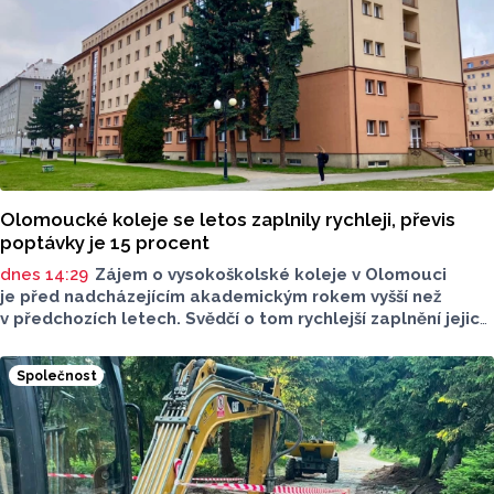
Olomoucké koleje se letos zaplnily rychleji, převis
poptávky je 15 procent
dnes 14:29
Zájem o vysokoškolské koleje v Olomouci
je před nadcházejícím akademickým rokem vyšší než
v předchozích letech. Svědčí o tom rychlejší zaplnění jejich
kapacity. Letošní převis poptávky je asi 15 procent, řekl
ČTK mluvčí Univerzity Palackého (UP) v Olomouci Egon
Společnost
Havrlant. Celková kapacita lůžek na kolejích je letos
zhruba 4300, o dalších přibližně 500 míst se tento počet
navýší příští rok po přestavbě bloku kolejí J. L. Fischera,
doplnil mluvčí.