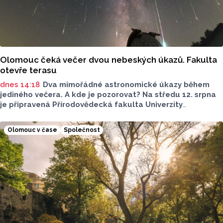
Olomouc čeká večer dvou nebeských úkazů. Fakulta
otevře terasu
dnes 14:18
Dva mimořádné astronomické úkazy během
jediného večera. A kde je pozorovat? Na středu 12. srpna
je připravená Přírodovědecká fakulta Univerzity
Palackého i město Přerov. V Olomouci se otevře terasa,
v Přerově Hvězdárna. Na obou místech bude možné
Olomouc v čase
Společnost
pohlédnout na slunce speciální technikou.