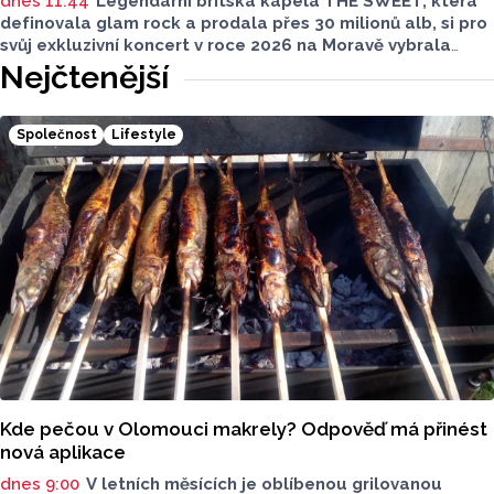
dnes 11:44
Legendární britská kapela THE SWEET, která
definovala glam rock a prodala přes 30 milionů alb, si pro
svůj exkluzivní koncert v roce 2026 na Moravě vybrala
Mikulov. 15. srpna 2026 vystoupí pod širým nebem
Nejčtenější
v malebném Amfiteátru Mikulov.
Společnost
Lifestyle
Kde pečou v Olomouci makrely? Odpověď má přinést
nová aplikace
dnes 9:00
V letních měsících je oblíbenou grilovanou