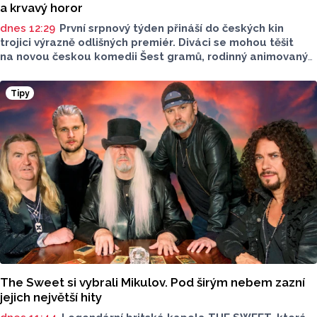
a krvavý horor
dnes 12:29
První srpnový týden přináší do českých kin
trojici výrazně odlišných premiér. Diváci se mohou těšit
na novou českou komedii Šest gramů, rodinný animovaný
film Tlapková patrola: Dinosauří film i horor Zmrzlinář,
který je určen pouze dospělým divákům. Filmové novinky
Tipy
představil Radek Kreuziger v rozhovoru Lukáše Kobzy pro
Radio Haná.
The Sweet si vybrali Mikulov. Pod širým nebem zazní
jejich největší hity