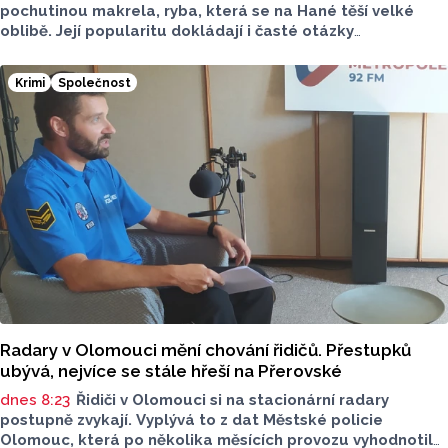
pochutinou makrela, ryba, která se na Hané těší velké
oblibě. Její popularitu dokládají i časté otázky
ve virtuálním prostoru, kde je budou v následujících dnech
nebo o víkendu grilovat. Zpřehlednit tyto informace
Krimi
Společnost
má nová letní mikroaplikace "Kde pečou makrely?“
Radary v Olomouci mění chování řidičů. Přestupků
ubývá, nejvíce se stále hřeší na Přerovské
dnes 8:23
Řidiči v Olomouci si na stacionární radary
postupně zvykají. Vyplývá to z dat Městské policie
Olomouc, která po několika měsících provozu vyhodnotila