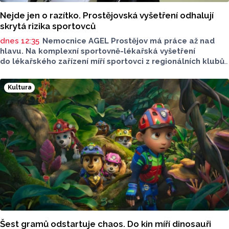
Nejde jen o razítko. Prostějovská vyšetření odhalují
skrytá rizika sportovců
dnes 12:35
Nemocnice AGEL Prostějov má práce až nad
hlavu. Na komplexní sportovně-lékařská vyšetření
do lékařského zařízení míří sportovci z regionálních klubů,
mládežnických kategorií i aktivní veřejnost. Informovala
o tom tisková mluvčí nemocnice Radka Miloševská.
Kultura
V Prostějově vyšetřují i sportovce z Moravskoslezského,
Zlínského nebo Jihomoravského kraje.
Šest gramů odstartuje chaos. Do kin míří dinosauři