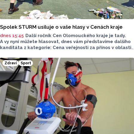
Spolek STURM usiluje o vaše hlasy v Cenách kraje
dnes 15:45
Další ročník Cen Olomouckého kraje je tady.
A vy nyní můžete hlasovat, dnes vám představíme dalšího
kanditáta z kategorie: Cena veřejnosti za přínos v oblasti
životního prostředí. Toto je Spolek STURM, nominován
v kategorii: Významný počin v ochraně životního prostředí -
Zdraví
Sport
právnická osoba.