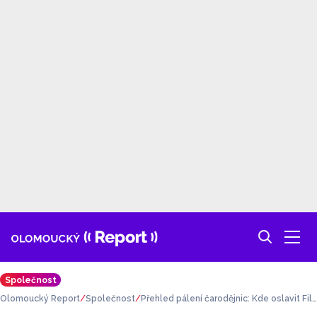
Společnost
Olomoucký Report
Společnost
Přehled pálení čarodějnic: Kde oslavit Fili
pojakubskou noc?