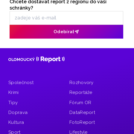
Chcete dostávat report z regionu do vaší
Odběr newsletteru
schránky?
Odebírat
Společnost
Rozhovory
Krimi
Reportáže
Tipy
Fórum OR
Doprava
DataReport
Kultura
FotoReport
Sport
Lifestyle