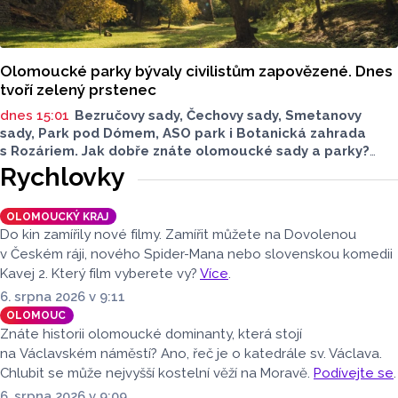
Olomoucké parky bývaly civilistům zapovězené. Dnes
tvoří zelený prstenec
dnes 15:01
Bezručovy sady, Čechovy sady, Smetanovy
sady, Park pod Dómem, ASO park i Botanická zahrada
s Rozáriem. Jak dobře znáte olomoucké sady a parky?
Dnes se v nich běžně procházíme a kocháme se krásami,
Rychlovky
které v nich jsou. Vždy tomu tak ale nebylo.
OLOMOUCKÝ KRAJ
Do kin zamířily nové filmy. Zamířit můžete na Dovolenou
v Českém ráji, nového Spider-Mana nebo slovenskou komedii
Kavej 2. Který film vyberete vy?
Více
.
6. srpna 2026 v 9:11
OLOMOUC
Znáte historii olomoucké dominanty, která stojí
na Václavském náměstí? Ano, řeč je o katedrále sv. Václava.
Chlubit se může nejvyšší kostelní věží na Moravě.
Podívejte se
.
6. srpna 2026 v 9:09