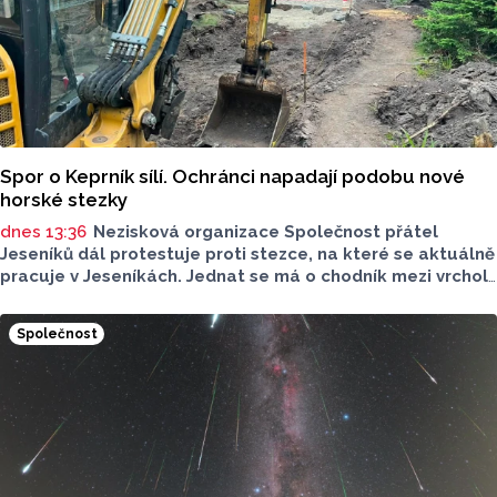
Spor o Keprník sílí. Ochránci napadají podobu nové
horské stezky
dnes 13:36
Nezisková organizace Společnost přátel
Jeseníků dál protestuje proti stezce, na které se aktuálně
pracuje v Jeseníkách. Jednat se má o chodník mezi vrcholy
Šerák a Keprník, které turisté hojně vyhledávají. Stavbou
chodníku se podle odborníků příroda jen poškodí, chodník
Společnost
mezi vrcholy podle nich není nutný.