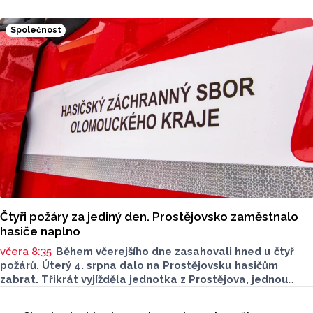
situaci na třech nejnovějších měřicích místech. Počet
zaznamenaných přestupků zde oproti prvním měsícům
Společnost
výrazně klesl, v některých lokalitách až o polovinu.
O dopravě, ale i o případech, která musela Městská
policie Olomouc (MPO) řešit mluvil v pocastu Radia
Metropole s Tomášem Gottwaldem mluvčí MPO Petr
Čunderle.
Čtyři požáry za jediný den. Prostějovsko zaměstnalo
hasiče naplno
včera 8:35
Během včerejšího dne zasahovali hned u čtyř
požárů. Úterý 4. srpna dalo na Prostějovsku hasičům
zabrat. Třikrát vyjížděla jednotka z Prostějova, jednou
z Konice. Nápomocní byli i dobrovolní hasiči. Všechny
Seriály
události se naštěstí obešly bez zranění osob.