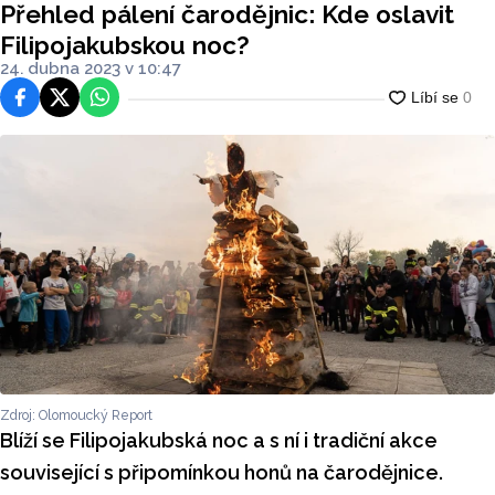
Přehled pálení čarodějnic: Kde oslavit
Filipojakubskou noc?
24. dubna 2023 v 10:47
Facebook
Platforma X
WhatsApp
Zdroj: Olomoucký Report
Blíží se Filipojakubská noc a s ní i tradiční akce
související s připomínkou honů na čarodějnice.