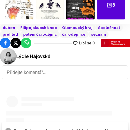
8
duben
Filipojakubská noc
Olomoucký kraj
Společnost
přehled
pálení čarodějnic
čarodejnice
seznam
Facebook
Platforma X
WhatsApp
Lýdie Hájovská