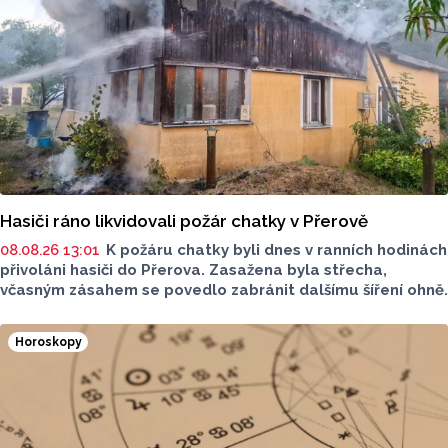
dražší než před rokem, za naftu tehdy motoristé platili
o 11,31 koruny méně.
Hasiči ráno likvidovali požár chatky v Přerově
08.08.26 13:01
K požáru chatky byli dnes v ranních hodinách
přivoláni hasiči do Přerova. Zasažena byla střecha,
včasným zásahem se povedlo zabránit dalšímu šíření ohně.
Horoskopy