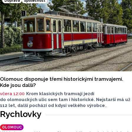
Doprava
Společnost
zbarvením hlavy.
Olomouc disponuje třemi historickými tramvajemi.
Kde jsou další?
včera 12:00
Krom klasických tramvají jezdí
do olomouckých ulic sem tam i historické. Nejstarší má už
112 let, další pochází od kdysi velkého výrobce
tramvajových vozů. Třetím je vlečný vůz. Další, které kdysi
Rychlovky
jezdily v krajském městě, jsou na jiných místech, třeba
v brněnském depozitáři.
OLOMOUC