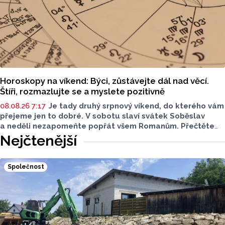
Horoskopy na víkend: Býci, zůstávejte dál nad věcí.
Štíři, rozmazlujte se a myslete pozitivně
08.08.26 7:17
Je tady druhý srpnový víkend, do kterého vám
přejeme jen to dobré. V sobotu slaví svátek Soběslav
a neděli nezapomeňte popřát všem Romanům. Přečtěte
si svůj horoskop a mějte pěkný víkend.
Nejčtenější
Společnost