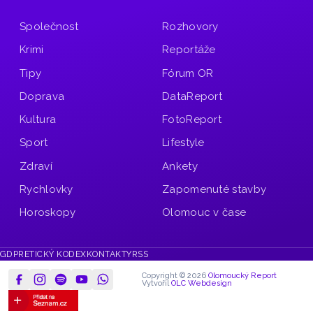
Společnost
Rozhovory
Krimi
Reportáže
Tipy
Fórum OR
Doprava
DataReport
Kultura
FotoReport
Sport
Lifestyle
Zdraví
Ankety
Rychlovky
Zapomenuté stavby
Horoskopy
Olomouc v čase
GDPR
ETICKÝ KODEX
KONTAKTY
RSS
Copyright © 2026
Olomoucký Report
Vytvořil
OLC Webdesign