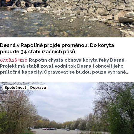
Desná v Rapotíně projde proměnou. Do koryta
přibude 34 stabilizačních pásů
07.08.26 9:10
Rapotín chystá obnovu koryta řeky Desné.
Projekt má stabilizovat vodní tok Desná i obnovit jeho
průtočné kapacity. Opravovat se budou pouze vybrané
úseky koryta. Samotná stavba bude rozdělená do šesti
samostatných stavebních projektů.
Společnost
Doprava