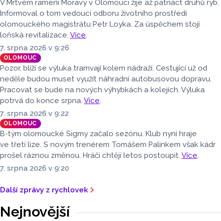
V Mrtvém rameni Moravy v Olomouci žije až patnáct druhů ryb.
Informoval o tom vedoucí odboru životního prostředí
olomouckého magistrátu Petr Loyka. Za úspěchem stojí
loňská revitalizace.
Více
.
7. srpna 2026 v 9:26
OLOMOUC
Pozor, blíží se výluka tramvají kolem nádraží. Cestující už od
neděle budou muset využít náhradní autobusovou dopravu.
Pracovat se bude na nových výhybkách a kolejích. Výluka
potrvá do konce srpna.
Více
.
7. srpna 2026 v 9:22
OLOMOUC
B-tým olomoucké Sigmy začalo sezónu. Klub nyní hraje
ve třetí lize. S novým trenérem Tomášem Palinkem však kádr
prošel ráznou změnou. Hráči chtějí letos postoupit.
Více
.
7. srpna 2026 v 9:20
Další zprávy z rychlovek
Nejnovější