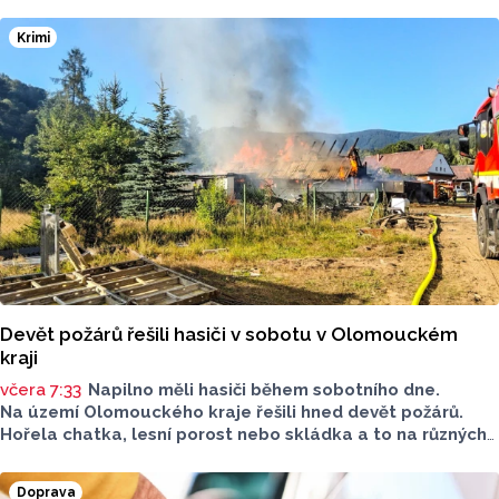
Krimi
Devět požárů řešili hasiči v sobotu v Olomouckém
kraji
včera 7:33
Napilno měli hasiči během sobotního dne.
Na území Olomouckého kraje řešili hned devět požárů.
Hořela chatka, lesní porost nebo skládka a to na různých
místech kraje.
Doprava