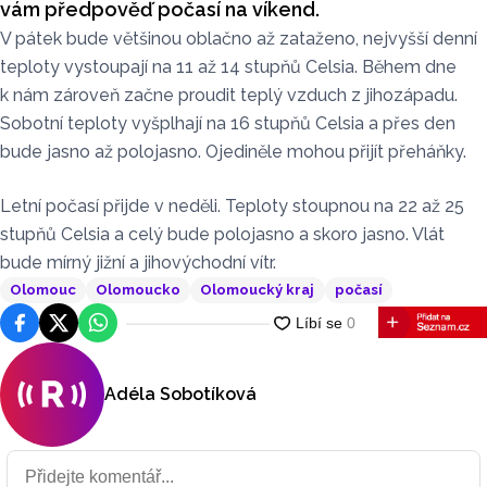
vám předpověď počasí na víkend.
V pátek bude většinou oblačno až zataženo, nejvyšší denní
teploty vystoupají na 11 až 14 stupňů Celsia. Během dne
k nám zároveň začne proudit teplý vzduch z jihozápadu.
Sobotní teploty vyšplhají na 16 stupňů Celsia a přes den
bude jasno až polojasno. Ojediněle mohou přijít přeháňky.
Letní počasí přijde v neděli. Teploty stoupnou na 22 až 25
stupňů Celsia a celý bude polojasno a skoro jasno. Vlát
bude mírný jižní a jihovýchodní vítr.
Olomouc
Olomoucko
Olomoucký kraj
počasí
Facebook
Platforma X
WhatsApp
Adéla Sobotíková