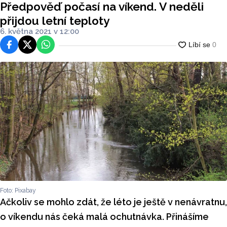
Předpověď počasí na víkend. V neděli
přijdou letní teploty
6. května 2021 v 12:00
Facebook
Platforma X
WhatsApp
Foto: Pixabay
Ačkoliv se mohlo zdát, že léto je ještě v nenávratnu,
o víkendu nás čeká malá ochutnávka. Přinášíme