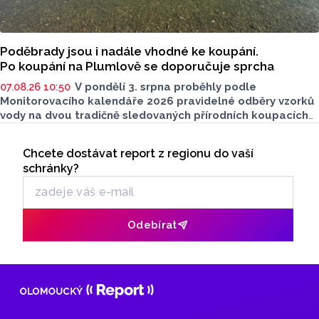
Poděbrady jsou i nadále vhodné ke koupání.
Po koupání na Plumlově se doporučuje sprcha
07.08.26 10:50
V pondělí 3. srpna proběhly podle
Monitorovacího kalendáře 2026 pravidelné odběry vzorků
vody na dvou tradičně sledovaných přírodních koupacích
lokalitách v Olomouckém kraji – ve Vodní nádrži Plumlov
Seriály
(VN Plumlov) a v Koupací oblasti Poděbrady (KO
Chcete dostávat report z regionu do vaší
Odběr newsletteru
Poděbrady). Monitoring byl proveden Krajskou
schránky?
hygienickou stanicí Olomouckého kraje (KHS)
ve spolupráci se Zdravotním ústavem se sídlem v Ostravě,
Centrem hygienických laboratoří v Olomouci.
Odebírat