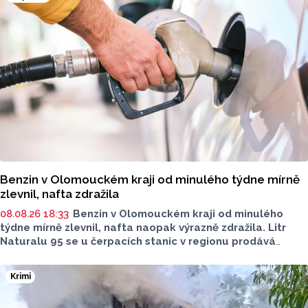
Benzin v Olomouckém kraji od minulého týdne mírně
zlevnil, nafta zdražila
08.08.26 18:33
Benzin v Olomouckém kraji od minulého
týdne mírně zlevnil, nafta naopak výrazně zdražila. Litr
Naturalu 95 se u čerpacích stanic v regionu prodává
v průměru za 42,27 koruny, před týdnem byl o deset haléřů
dražší. O 84 haléřů zdražila nafta, za litr teď řidiči dají
Krimi
průměrně 44,84 koruny. Podle údajů společnosti CCS,
která ceny sleduje, je benzin v současnosti o 7,73 koruny