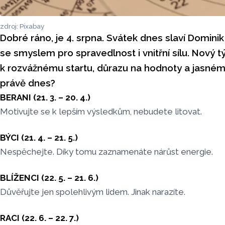
zdroj: Pixabay
Dobré ráno, je 4. srpna. Svátek dnes slaví Domini
se smyslem pro spravedlnost i vnitřní sílu. Nový t
k rozvážnému startu, důrazu na hodnoty a jasné
právě dnes?
BERANI (21. 3. – 20. 4.)
Motivujte se k lepším výsledkům, nebudete litovat.
BÝCI (21. 4. – 21. 5.)
Nespěchejte. Díky tomu zaznamenáte nárůst energie.
BLÍŽENCI (22. 5. – 21. 6.)
Důvěřujte jen spolehlivým lidem. Jinak narazíte.
RACI (22. 6. – 22. 7.)