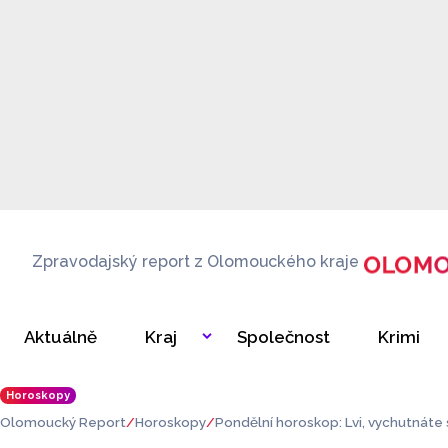
Zpravodajský report z Olomouckého kraje
Aktuálně
Kraj
Společnost
Krimi
Horoskopy
Olomoucký Report
Horoskopy
Pondělní horoskop: Lvi, vychutnáte 
ážete ocenit kvalitu