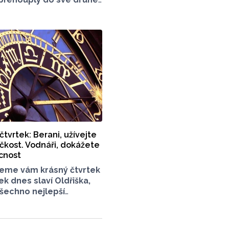
le však zbývá dost času,
i sluníčka. Svůj svátek
 Dominiky a Dominikové,
všechno nejlepší.
na dnešní horoskop.
tvrtek: Berani, užívejte
ičkost. Vodnáři, dokážete
cnost
jeme vám krásný čtvrtek
ek dnes slaví Oldřiška,
šechno nejlepší
dívejte se na dnešní
mějte hezký den.