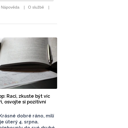
p: Raci, zkuste být víc
i, osvojte si pozitivní
Krásné dobré ráno, milí
je úterý 4. srpna.
 přehouply do své druhé