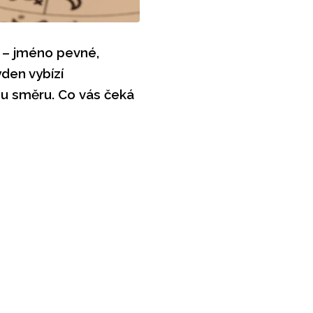
k – jméno pevné,
ýden vybízí
mu směru. Co vás čeká