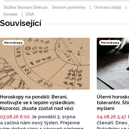
Související
Horoskopy
Horoskopy
Horoskopy na pondělí: Berani,
Úterní horosko
motivujte se k lepším výsledkům.
tolerantní. Štíř
Kozorozi, zkuste zůstat nad věcí
myšlení
03.08.26 6:00
Je pondělí 3. srpna
04.08.26 5:47
a začíná nám nový týden. Přejeme
čtenáři. Dnes 
vám dobré ráno a zároveň přejeme
Prázdniny se