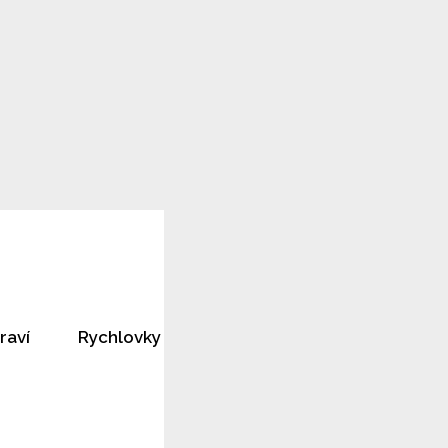
raví
Rychlovky
Horoskopy
Rozhovory