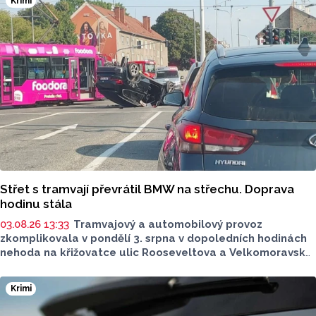
Krimi
Střet s tramvají převrátil BMW na střechu. Doprava
hodinu stála
03.08.26 13:33
Tramvajový a automobilový provoz
zkomplikovala v pondělí 3. srpna v dopoledních hodinách
nehoda na křižovatce ulic Rooseveltova a Velkomoravská.
Auto po nehodě skončilo na střeše, na místě musela
zasahovat záchranná služba. Okolnosti nehody zatím
Krimi
policie vyšetřuje, tramvaje v dotčeném úseku hodinu
nejezdily.