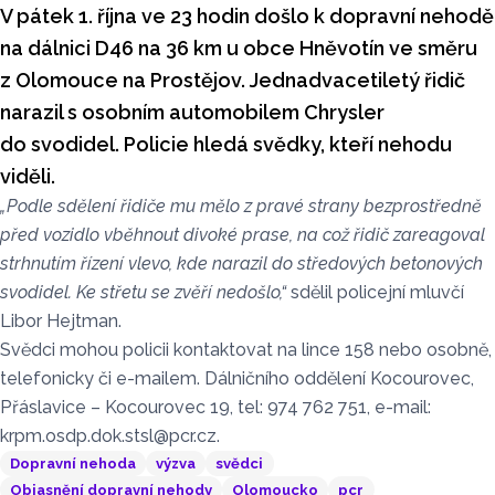
V pátek 1. října ve 23 hodin došlo k dopravní nehodě
na dálnici D46 na 36 km u obce Hněvotín ve směru
z Olomouce na Prostějov. Jednadvacetiletý řidič
narazil s osobním automobilem Chrysler
do svodidel. Policie hledá svědky, kteří nehodu
viděli.
„Podle sdělení řidiče mu mělo z pravé strany bezprostředně
před vozidlo vběhnout divoké prase, na což řidič zareagoval
strhnutím řízení vlevo, kde narazil do středových betonových
svodidel. Ke střetu se zvěří nedošlo,“
sdělil policejní mluvčí
Libor Hejtman.
Svědci mohou policii kontaktovat na lince 158 nebo osobně,
telefonicky či e-mailem. Dálničního oddělení Kocourovec,
Přáslavice – Kocourovec 19, tel: 974 762 751, e-mail:
krpm.osdp.dok.stsl@pcr.cz.
Dopravní nehoda
výzva
svědci
Objasnění dopravní nehody
Olomoucko
pcr