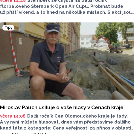
včera 14:48
Šternberk se chystá na další ročník
florbalového Šternberk Open Air Cupu. Probíhat bude
už příští víkend, a to hned na několika místech. S akcí jsou
spojené také dopravní uzavírky. Najdete mezi týmy svého
favorita?
Tipy
Miroslav Pauch usiluje o vaše hlasy v Cenách kraje
včera 14:08
Další ročník Cen Olomouckého kraje je tady.
A vy nyní můžete hlasovat, dnes vám představíme dalšího
kanditáta z kategorie: Cena veřejnosti za přínos v oblasti
životního prostředí. Toto je Miroslav Pauch, nominován