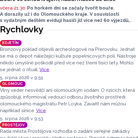
včera 21:30
Po horkém dni se začaly tvořit bouře.
A dorazily už i do Olomouckého kraje. V souvislosti
s vydatným deštěm evidují hasiči již více než 60 výjezdů,
nejvíce na Šumpersku. Hasičský záchranný sbor (HZS)
Rychlovky
Olomouckého kraje o tom informoval na sociálních sítích.
KOJETÍN
Bronzový poklad objevili archeologové na Přerovsku. Jednat
se má o depot náležející kultuře popelnicových polí. Nástroje
někdo úmyslně poškodil před více než třemi tisíci lety. Mohlo
se jednat o rituál.
Více
.
5. srpna 2026 v 9:55
OLOMOUC
Vlny veder nesvědčí ani olomouckým vodám. O rizicích, která
způsobují, informoval vedoucí odboru životního prostředí
olomouckého magistrátu Petr Loyka. Zavařit nám můžou
například sinice.
Více
.
5. srpna 2026 v 9:53
PROSTĚJOV
Rada města Prostějova rozhodla o zadání veřejné zakázky