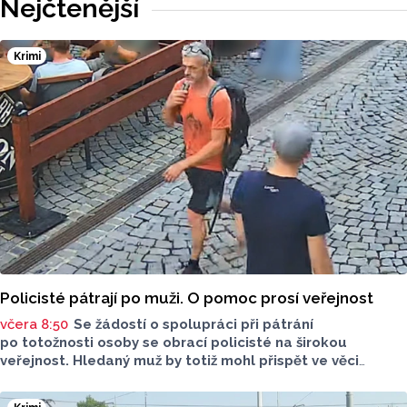
Nejčtenější
v kategorii: Dlouhodobý přínos v oblasti životního
prostředí.
Krimi
Policisté pátrají po muži. O pomoc prosí veřejnost
včera 8:50
Se žádostí o spolupráci při pátrání
po totožnosti osoby se obrací policisté na širokou
veřejnost. Hledaný muž by totiž mohl přispět ve věci
objasnění činu.