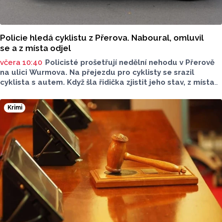
Policie hledá cyklistu z Přerova. Naboural, omluvil
se a z místa odjel
včera 10:40
Policisté prošetřují nedělní nehodu v Přerově
na ulici Wurmova. Na přejezdu pro cyklisty se srazil
cyklista s autem. Když šla řidička zjistit jeho stav, z místa
odjel a řekl, že mu nic není. Policisté nyní po neznámém
cyklistovi pátrají a prosí veřejnost o pomoc.
Krimi