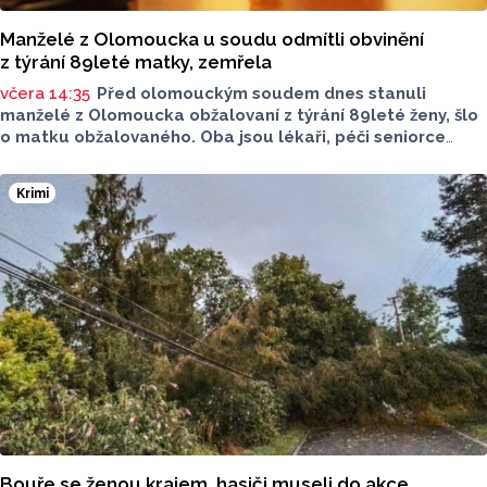
Manželé z Olomoucka u soudu odmítli obvinění
z týrání 89leté matky, zemřela
včera 14:35
Před olomouckým soudem dnes stanuli
manželé z Olomoucka obžalovaní z týrání 89leté ženy, šlo
o matku obžalovaného. Oba jsou lékaři, péči seniorce
na konci života poskytovali v jejím domě nacházejícím
se na společné parcele. Žena zemřela na otok mozku
Krimi
způsobený proleženinami čtvrtého stupně. Po smrti znalci
zjistili, že měla zlomená žebra, obratle i nos. Lékaři
se bránili tím, že zlomeniny mohly vzniknout při resuscitaci
po mrtvici nebo sesunutím z postele. Oba vinu popřeli.
Bouře se ženou krajem, hasiči museli do akce