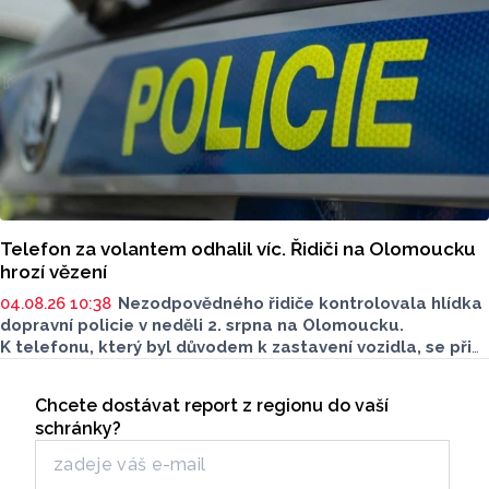
Telefon za volantem odhalil víc. Řidiči na Olomoucku
hrozí vězení
04.08.26 10:38
Nezodpovědného řidiče kontrolovala hlídka
dopravní policie v neděli 2. srpna na Olomoucku.
K telefonu, který byl důvodem k zastavení vozidla, se při
kontrole přidala ještě pozitivní dechová zkouška a další
Seriály
prohřešek. Řidiči hrozí i vězení.
Chcete dostávat report z regionu do vaší
Odběr newsletteru
schránky?