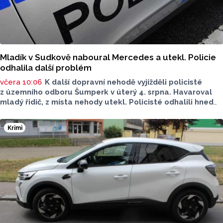
Mladík v Sudkově naboural Mercedes a utekl. Policie
odhalila další problém
včera 10:06
K další dopravní nehodě vyjížděli policisté
z územního odboru Šumperk v úterý 4. srpna. Havaroval
mladý řidič, z místa nehody utekl. Policisté odhalili hned
několik prohřešků. Proti řidiči zahájili úkony trestního
řízení. Škoda přesáhla 100 tisíc.
Krimi