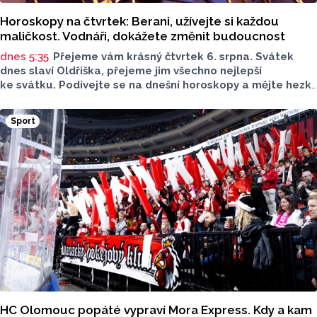
Horoskopy na čtvrtek: Berani, užívejte si každou
maličkost. Vodnáři, dokážete změnit budoucnost
dnes 5:35
Přejeme vám krásný čtvrtek 6. srpna. Svátek
dnes slaví Oldřiška, přejeme jim všechno nejlepší
ke svátku. Podívejte se na dnešní horoskopy a mějte hezký
den.
Sport
HC Olomouc popáté vypraví Mora Express. Kdy a kam