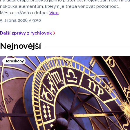
na další etapu projektu jižního prstence. Projekt zahrnuje hned
několika elementům, kterým je třeba věnovat pozornost.
Město zažádá o dotaci.
Více
.
5. srpna 2026 v 9:50
Další zprávy z rychlovek
Nejnovější
Horoskopy