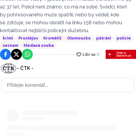
až 37 let. Policii není známo, co má na sobě. Svědci, kteří
by pohřešovaného muže spatřili, nebo by věděli, kde
se zdržuje, se mohou obrátit na linku 158 nebo mohou
kontaktovat nejbližší policejní služebnu.
krimi
Prostějov
Kroměříž
Olomoucko
pátrání
policie
seznam
hledaná osoba
Facebook
Platforma X
WhatsApp
- ČTK -