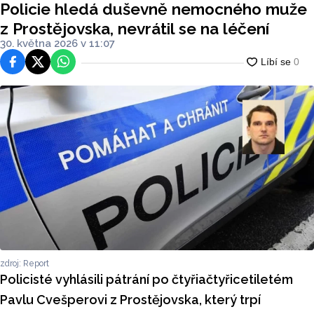
Policie hledá duševně nemocného muže
z Prostějovska, nevrátil se na léčení
30. května 2026 v 11:07
Facebook
Platforma X
WhatsApp
zdroj: Report
Policisté vyhlásili pátrání po čtyřiačtyřicetiletém
Pavlu Cvešperovi z Prostějovska, který trpí