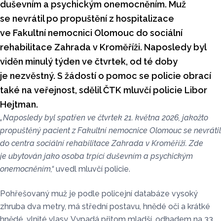
duševním a psychickým onemocněním. Muž
se nevrátil po propuštění z hospitalizace
ve Fakultní nemocnici Olomouc do sociální
rehabilitace Zahrada v Kroměříži. Naposledy byl
viděn minulý týden ve čtvrtek, od té doby
je nezvěstný. S žádostí o pomoc se policie obrací
také na veřejnost, sdělil ČTK mluvčí policie Libor
Hejtman.
„Naposledy byl spatřen ve čtvrtek 21. května 2026, jakožto
propuštěný pacient z Fakultní nemocnice Olomouc se nevrátil
do centra sociální rehabilitace Zahrada v Kroměříži. Zde
je ubytován jako osoba trpící duševním a psychickým
onemocněním,“
uvedl mluvčí policie.
Pohřešovaný muž je podle policejní databáze vysoký
zhruba dva metry, má střední postavu, hnědé oči a krátké
hnědé, vlnité vlasy. Vypadá přitom mladší, odhadem na 33