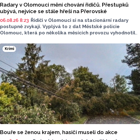
Radary v Olomouci mění chování řidičů. Přestupků
ubývá, nejvíce se stále hřeší na Přerovské
06.08.26 8:23
Řidiči v Olomouci si na stacionární radary
postupně zvykají. Vyplývá to z dat Městské policie
Olomouc, která po několika měsících provozu vyhodnotila
situaci na třech nejnovějších měřicích místech. Počet
zaznamenaných přestupků zde oproti prvním měsícům
Krimi
výrazně klesl, v některých lokalitách až o polovinu.
O dopravě, ale i o případech, která musela Městská
policie Olomouc (MPO) řešit mluvil v pocastu Radia
Metropole s Tomášem Gottwaldem mluvčí MPO Petr
Čunderle.
Bouře se ženou krajem, hasiči museli do akce