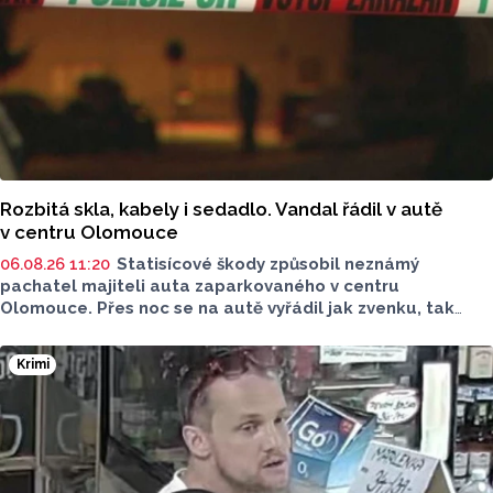
stanice v Kladně, uvedli na sociální síti středočeští hasiči.
Rozbitá skla, kabely i sedadlo. Vandal řádil v autě
v centru Olomouce
06.08.26 11:20
Statisícové škody způsobil neznámý
pachatel majiteli auta zaparkovaného v centru
Olomouce. Přes noc se na autě vyřádil jak zvenku, tak
zevnitř. Událost vyšetřovali olomoučtí policisté a v ranních
hodinách o ní informovala tisková mluvčí Marie Šafářová.
Krimi
Pachateli hrozí i vězení.