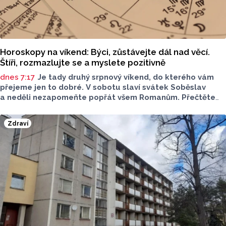
Horoskopy na víkend: Býci, zůstávejte dál nad věcí.
Štíři, rozmazlujte se a myslete pozitivně
dnes 7:17
Je tady druhý srpnový víkend, do kterého vám
přejeme jen to dobré. V sobotu slaví svátek Soběslav
a neděli nezapomeňte popřát všem Romanům. Přečtěte
si svůj horoskop a mějte pěkný víkend.
Zdraví