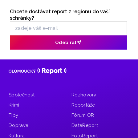
objasnění činu.
Seriály
Chcete dostávat report z regionu do vaší
Odběr newsletteru
schránky?
Odebírat
Společnost
Rozhovory
Krimi
Reportáže
Tipy
Fórum OR
Doprava
DataReport
Kultura
FotoReport