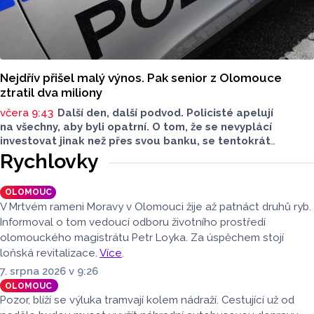
Nejdřív přišel malý výnos. Pak senior z Olomouce
ztratil dva miliony
včera 9:43
Další den, další podvod. Policisté apelují
na všechny, aby byli opatrní. O tom, že se nevyplácí
investovat jinak než přes svou banku, se tentokrát
přesvědčil senior z Olomouce. Stálo ho to však zhruba dva
Rychlovky
miliony. Policisté radí, abyste si nabídky investic pečlivě
zkontrolovali.
OLOMOUC
V Mrtvém rameni Moravy v Olomouci žije až patnáct druhů ryb.
Informoval o tom vedoucí odboru životního prostředí
olomouckého magistrátu Petr Loyka. Za úspěchem stojí
loňská revitalizace.
Více
.
7. srpna 2026 v 9:26
OLOMOUC
Pozor, blíží se výluka tramvají kolem nádraží. Cestující už od