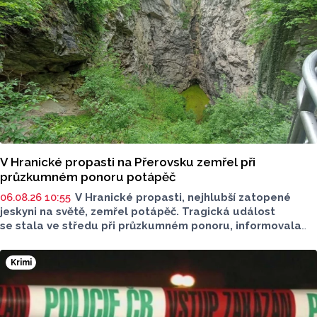
V Hranické propasti na Přerovsku zemřel při
průzkumném ponoru potápěč
06.08.26 10:55
V Hranické propasti, nejhlubší zatopené
jeskyni na světě, zemřel potápěč. Tragická událost
se stala ve středu při průzkumném ponoru, informovala
dnes na sociální síti Speleologická záchranná služba. Tělo
bylo vyzvednuto v noci na dnešek z hloubky 186 metrů.
Krimi
Na případ upozornil server Novinky.cz. Policie případ
vyšetřuje pro trestný čin usmrcení z nedbalosti, řekla dnes
ČTK policejní mluvčí Miluše Zajícová. Muž byl letecký
záchranář, speleo potápěč a hasič z centrální hasičské