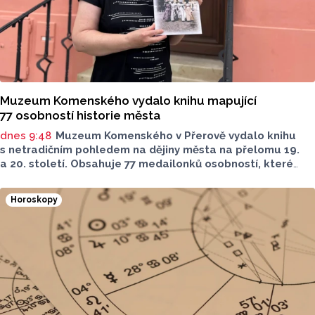
Muzeum Komenského vydalo knihu mapující
77 osobností historie města
dnes 9:48
Muzeum Komenského v Přerově vydalo knihu
s netradičním pohledem na dějiny města na přelomu 19.
a 20. století. Obsahuje 77 medailonků osobností, které
se na jeho rozvoji významně podílely. Jejich životní příběhy
jsou doplněny dobovými snímky. Podle autorky publikace
Horoskopy
Šárky Krákorové Pajůrkové tomu předcházelo 13 let
pátrání po jejich osudech. Kniha vychází u příležitosti
letošního 770. výročí povýšení Přerova na královské město,
sdělila ČTK mluvčí radnice Lenka Chalupová.