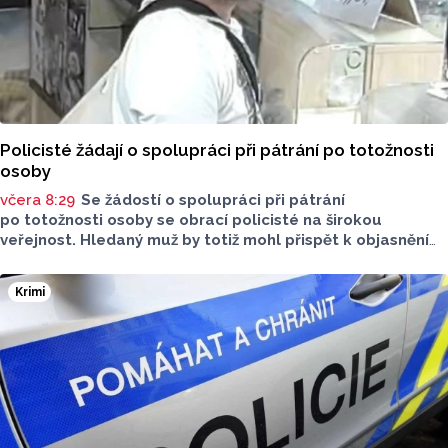
Policisté žádají o spolupráci při pátrání po totožnosti
osoby
včera 8:29
Se žádostí o spolupráci při pátrání
po totožnosti osoby se obrací policisté na širokou
veřejnost. Hledaný muž by totiž mohl přispět k objasnění
trestnéh činu poškození cizí věci.
Krimi