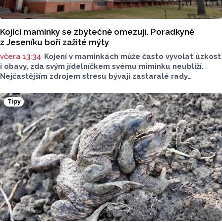
Kojící maminky se zbytečně omezují. Poradkyně
z Jeseníku boří zažité mýty
včera 13:34
Kojení v maminkách může často vyvolat úzkost
i obavy, zda svým jídelníčkem svému miminku neublíží.
Nejčastějším zdrojem stresu bývají zastaralé rady
o nutnosti radikálního omezování jídelníčku, vyhýbání
se nadýmavým potravinám nebo preventivnímu vyřazování
Tipy
alergenů. Mýty o stravě při kojení boří laktační poradkyně
z Jeseníku.