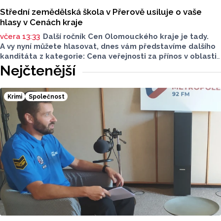
Střední zemědělská škola v Přerově usiluje o vaše
hlasy v Cenách kraje
včera 13:33
Další ročník Cen Olomouckého kraje je tady.
A vy nyní můžete hlasovat, dnes vám představíme dalšího
kanditáta z kategorie: Cena veřejnosti za přínos v oblasti
životního prostředí. Toto je Střední zemědělská škola
Nejčtenější
v Přerově, která má nominaci v kategorii: Významný počin
v ochraně životního prostředí - právnická osoba.
Krimi
Společnost