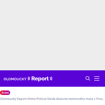
Krimi
Olomoucký Report
Krimi
Policie hledá duševně nemocného muže z Prost
ějovska, nevrátil se na léčení