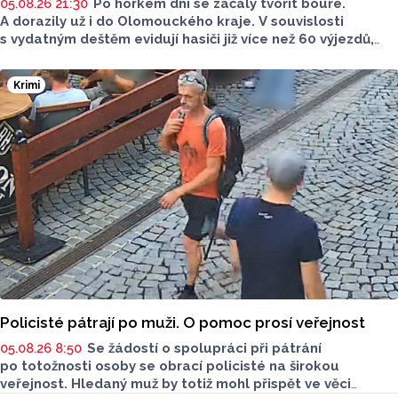
05.08.26 21:30
Po horkém dni se začaly tvořit bouře.
A dorazily už i do Olomouckého kraje. V souvislosti
s vydatným deštěm evidují hasiči již více než 60 výjezdů,
nejvíce na Šumpersku. Hasičský záchranný sbor (HZS)
Olomouckého kraje o tom informoval na sociálních sítích.
Krimi
Policisté pátrají po muži. O pomoc prosí veřejnost
05.08.26 8:50
Se žádostí o spolupráci při pátrání
po totožnosti osoby se obrací policisté na širokou
veřejnost. Hledaný muž by totiž mohl přispět ve věci