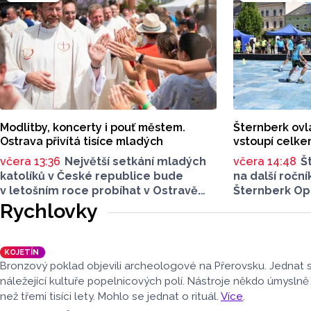
olomoucká fi
která dokázal
úspěšně přev
již čtvrtá mas
nadměrných 
náduvníky.
Modlitby, koncerty i pouť městem.
Šternberk ovl
Ostrava přivítá tisíce mladých
vstoupí celke
včera 13:36
Největší setkání mladých
včera 14:48
Š
katolíků v České republice bude
na další ročn
v letošním roce probíhat v Ostravě.
Šternberk Ope
Informovala o tom Olomoucká
bude už příští
Rychlovky
arcidiecéze na svých webových
na několika mí
stránkách. Celostátní setkání
spojené také 
mládeže se uskuteční od úterý 11.
Najdete mezi
KOJETÍN
srpna až do neděle 16. srpna.
Bronzový poklad objevili archeologové na Přerovsku. Jednat
Očekává se přes 3 tisíce návštěvníků.
náležející kultuře popelnicových polí. Nástroje někdo úmyslně
než třemi tisíci lety. Mohlo se jednat o rituál.
Více
.