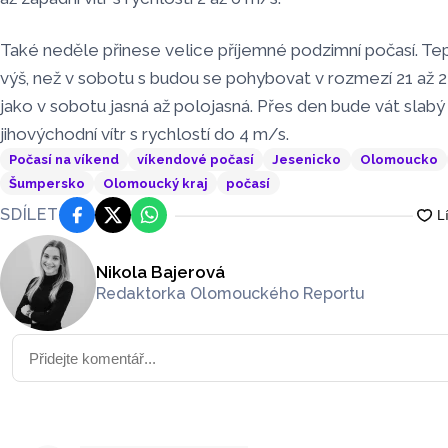
Také neděle přinese velice příjemné podzimní počasí. Tep
výš, než v sobotu s budou se pohybovat v rozmezí 21 až 2
jako v sobotu jasná až polojasná. Přes den bude vát slab
jihovýchodní vítr s rychlostí do 4 m/s.
Počasí na víkend
víkendové počasí
Jesenicko
Olomoucko
Šumpersko
Olomoucký kraj
počasí
SDÍLET
Facebook
Platforma X
WhatsApp
Nikola Bajerová
Redaktorka Olomouckého Reportu