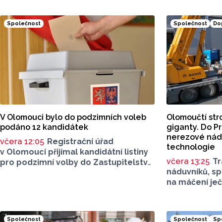
Společnost
Společnost
Do
V Olomouci bylo do podzimních voleb
Olomoučtí stro
podáno 12 kandidátek
giganty. Do Pr
nerezové nádu
včera 12:05
Registrační úřad
technologie
v Olomouci přijímal kandidátní listiny
včera 13:25
Tr
pro podzimní volby do Zastupitelstva
náduvníků, s
města Olomouce. Hraniční termín byl
na máčení je
stanoven na 4. srpna do 16 hodin.
výstavba zce
Do této lhůty bylo podáno celkem
ječmene ve s
12 kandidátních listin.
pivovaru. Mat
Společnost
Společnost
Sp