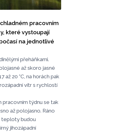
po chladném pracovním
y, které vystoupají
očasí na jednotlivé
inělými přeháňkami.
lojasné až skoro jasné
7 až 20 °C, na horách pak
západní vítr s rychlostí
m pracovním týdnu se tak
sno až polojasno. Ráno
í teploty budou
rný jihozápadní