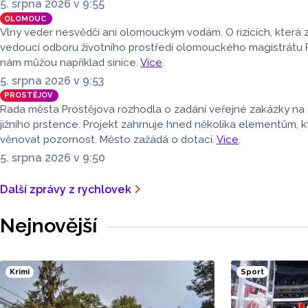
5. srpna 2026 v 9:55
OLOMOUC
Vlny veder nesvědčí ani olomouckým vodám. O rizicích, která z
vedoucí odboru životního prostředí olomouckého magistrátu P
nám můžou například sinice.
Více
.
5. srpna 2026 v 9:53
PROSTĚJOV
Rada města Prostějova rozhodla o zadání veřejné zakázky na 
jižního prstence. Projekt zahrnuje hned několika elementům, k
věnovat pozornost. Město zažádá o dotaci.
Více
.
5. srpna 2026 v 9:50
Další zprávy z rychlovek
Nejnovější
Krimi
Sport