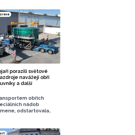
prava
jaři porazili světové
azdroje navážejí obří
vníky a další
ansportem obřích
peciálních nádob
čmene, odstartovala
la nové máčírny
ladovně plzeňského
eriál vyrobila a převezla
ort