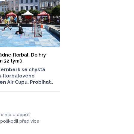
rma PROJECT MALT,
a v úterý 4. srpna
ézt z Olomouce v pořadí
ivní vlna přepravy
nákladů s
nerezovými
ádne florbal. Do hry
m 32 týmů
ternberk se chystá
ík florbalového
n Air Cupu. Probíhat
 víkend, a to hned
stech. S akcí jsou
dopravní uzavírky.
 týmy svého favorita?
 se má o depot
 poškodil před více