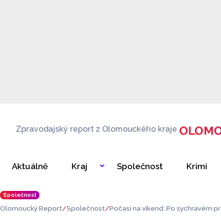
Zpravodajský report z Olomouckého kraje
Aktuálně
Kraj
Společnost
Krimi
Společnost
Olomoucký Report
Společnost
Počasí na víkend: Po sychravém p
eplí