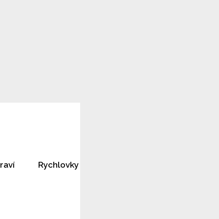
raví
Rychlovky
Horoskopy
Rozhovory