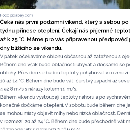
Foto: pixabay.com
Čeká nás první podzimní víkend, který s sebou 
týdnu přinese oteplení. Čekají nás příjemné teplot
až k 25 °C. Máme pro vás připravenou předpověď p
dny blížícího se víkendu.
V pátek očekáváme oblohu občasnou až zataženou s ojed
Během dne však bude oblačnosti ubývat a dočkáme se po
oblohy. Přes den se budou teploty pohybovat v rozmezí 1
10 až 14 °C. Během dne bude vát čerstvý západní až severo
4 až 8 m/s s nárazy kolem 15 m/s.
Během víkendu vystoupají teploty nahoru a po sychravé
konečně dočkáme oteplení. V sobotu bude během dne ja
se mohou místy objevit mlhy nebo nízká oblačnost. Denn
v rozmezí 20 až 24 °C. Během dne bude přechodně vát mí
až západní vítr s rychlostí 2 až 6 m/s.