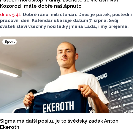
Kozorozi, máte dobře našlápnuto
dnes 5:41
Dobré ráno, milí čtenáři. Dnes je pátek, poslední
pracovní den. Kalendář ukazuje datum 7. srpna. Svůj
svátek slaví všechny nositelky jména Lada, i my přejeme
vše nejlepší. Jaký bude dnešní den?
Sport
Sigma má další posilu, je to švédský zadák Anton
Ekeroth