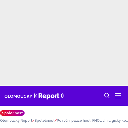
Společnost
Olomoucký Report
Společnost
Po roční pauze hostí FNOL chirurgický kon
gres Petřivalského Rapantovy dny