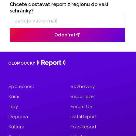
stráně. Pozor na dopravní omezení.
Chcete dostávat report z regionu do vaší
Odběr newsletteru
schránky?
Odebírat
Společnost
Rozhovory
Krimi
Reportáže
Tipy
Fórum OR
Doprava
DataReport
Kultura
FotoReport