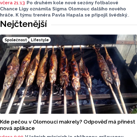
včera 21:13
Po druhém kole nové sezóny fotbalové
Chance Ligy oznámila Sigma Olomouc dalšího nového
hráče. K týmu trenéra Pavla Hapala se připojil švédský
obránce Anton Ekeroth, který přichází na Hanou
Nejčtenější
z norského HamKamu. Sigma to uvedla na svém webu,
o tom, na jak dlouho podepsal nov hráč smlouvu
neinformovala.
Společnost
Lifestyle
Kde pečou v Olomouci makrely? Odpověď má přinést
nová aplikace
včera 9:00
V letních měsících je oblíbenou grilovanou