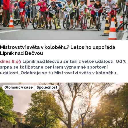
Mistrovství světa v koloběhu? Letos ho uspořádá
Lipník nad Bečvou
dnes 8:49
Lipník nad Bečvou se těší z velké události. Od 7.
srpna se totiž stane centrem významné sportovní
události. Odehraje se tu Mistrovství světa v koloběhu
2026. Město přivítá závodníky z nejrůznějších států, své síly
budou poměřovat v atraktivních disciplínách.
Olomouc v čase
Společnost
Reprezentovat budou i místní závodníci v čele
s úřadujícím mistrem světa Romanem Matyášem.