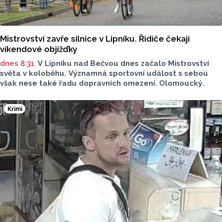
Mistrovství zavře silnice v Lipníku. Řidiče čekají
víkendové objížďky
dnes 8:31
V Lipníku nad Bečvou dnes začalo Mistrovství
světa v koloběhu. Významná sportovní událost s sebou
však nese také řadu dopravních omezení. Olomoucký
Report má pro vás stručný přehled. Na kterých místech
si dát pozor?
Krimi