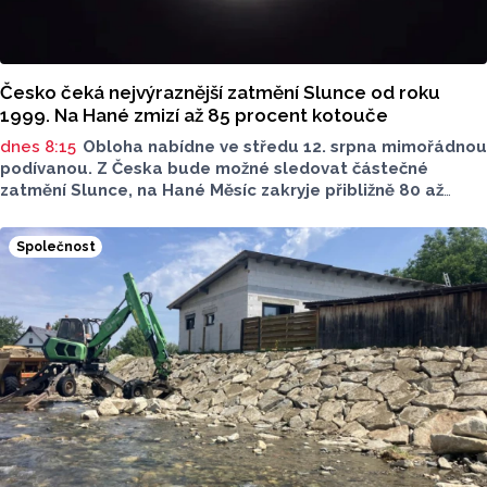
Česko čeká nejvýraznější zatmění Slunce od roku
1999. Na Hané zmizí až 85 procent kotouče
dnes 8:15
Obloha nabídne ve středu 12. srpna mimořádnou
podívanou. Z Česka bude možné sledovat částečné
zatmění Slunce, na Hané Měsíc zakryje přibližně 80 až
85 procent slunečního kotouče. Podle olomouckého
hvězdáře Michala půjde o nejvýraznější zatmění Slunce
Společnost
pozorovatelné z Česka od roku 1999. Důležité ale bude
najít vhodné místo a především chránit zrak. Více povědel
v rozhovoru Radia Haná s Lukášem Kobzou.