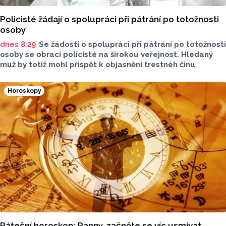
Policisté žádají o spolupráci při pátrání po totožnosti
osoby
dnes 8:29
Se žádostí o spolupráci při pátrání po totožnosti
osoby se obrací policisté na širokou veřejnost. Hledaný
muž by totiž mohl přispět k objasnění trestnéh činu
poškození cizí věci.
Horoskopy
Páteční horoskop: Panny, začněte se víc usmívat.