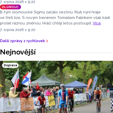
7. srpna 2026 v 9:22
OLOMOUC
B-tým olomoucké Sigmy začalo sezónu. Klub nyní hraje
ve třetí lize. S novým trenérem Tomášem Palinkem však kádr
prošel ráznou změnou. Hráči chtějí letos postoupit.
Více
.
7. srpna 2026 v 9:20
Další zprávy z rychlovek
Nejnovější
Doprava