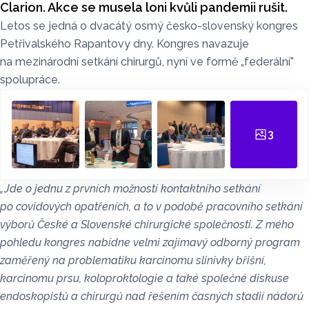
Clarion. Akce se musela loni kvůli pandemii rušit.
Letos se jedná o dvacátý osmý česko-slovenský kongres
Petřivalského Rapantovy dny. Kongres navazuje
na mezinárodní setkání chirurgů, nyní ve formě „federální"
spolupráce.
3
„Jde o jednu z prvních možností kontaktního setkání
po covidových opatřeních, a to v podobě pracovního setkání
výborů České a Slovenské chirurgické společnosti. Z mého
pohledu kongres nabídne velmi zajímavý odborný program
zaměřený na problematiku karcinomu slinivky břišní,
karcinomu prsu, koloproktologie a také společné diskuse
endoskopistů a chirurgů nad řešením časných stadií nádorů