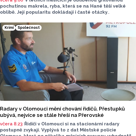
pochutinou makrela, ryba, která se na Hané těší velké
oblibě. Její popularitu dokládají i časté otázky
ve virtuálním prostoru, kde je budou v následujících dnech
nebo o víkendu grilovat. Zpřehlednit tyto informace
Krimi
Společnost
má nová letní mikroaplikace "Kde pečou makrely?“
Radary v Olomouci mění chování řidičů. Přestupků
ubývá, nejvíce se stále hřeší na Přerovské
včera 8:23
Řidiči v Olomouci si na stacionární radary
postupně zvykají. Vyplývá to z dat Městské policie