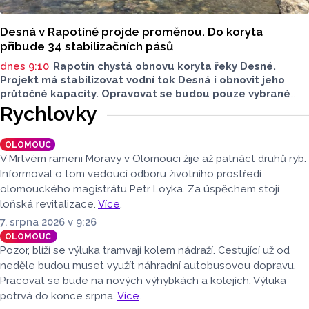
Desná v Rapotíně projde proměnou. Do koryta
přibude 34 stabilizačních pásů
dnes 9:10
Rapotín chystá obnovu koryta řeky Desné.
Projekt má stabilizovat vodní tok Desná i obnovit jeho
průtočné kapacity. Opravovat se budou pouze vybrané
úseky koryta. Samotná stavba bude rozdělená do šesti
Rychlovky
samostatných stavebních projektů.
OLOMOUC
V Mrtvém rameni Moravy v Olomouci žije až patnáct druhů ryb.
Informoval o tom vedoucí odboru životního prostředí
olomouckého magistrátu Petr Loyka. Za úspěchem stojí
loňská revitalizace.
Více
.
7. srpna 2026 v 9:26
OLOMOUC
Pozor, blíží se výluka tramvají kolem nádraží. Cestující už od
neděle budou muset využít náhradní autobusovou dopravu.
Pracovat se bude na nových výhybkách a kolejích. Výluka
potrvá do konce srpna.
Více
.