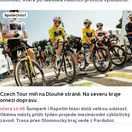
Olomouc, která po několika měsících provozu vyhodnotila
situaci na třech nejnovějších měřicích místech. Počet
zaznamenaných přestupků zde oproti prvním měsícům
Společnost
výrazně klesl, v některých lokalitách až o polovinu.
O dopravě, ale i o případech, která musela Městská
policie Olomouc (MPO) řešit mluvil v pocastu Radia
Metropole s Tomášem Gottwaldem mluvčí MPO Petr
Čunderle.
Czech Tour míří na Dlouhé stráně. Na severu kraje
omezí dopravu
včera 10:06
Šumperk i Rapotín hlásí další velkou událost.
Oběma městy příští týden projede mezinárodní cyklistický
závod. Trasa přes Olomoucký kraj vede z Pardubic
na horní nádrž přečerpávací vodní elektrárny Dlouhé
Seriály