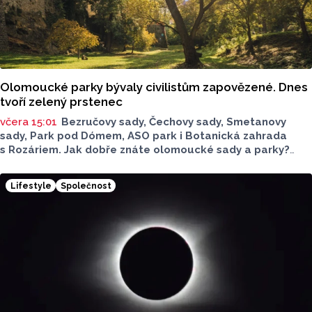
Olomoucké parky bývaly civilistům zapovězené. Dnes
tvoří zelený prstenec
včera 15:01
Bezručovy sady, Čechovy sady, Smetanovy
sady, Park pod Dómem, ASO park i Botanická zahrada
s Rozáriem. Jak dobře znáte olomoucké sady a parky?
Dnes se v nich běžně procházíme a kocháme se krásami,
které v nich jsou. Vždy tomu tak ale nebylo.
Lifestyle
Společnost