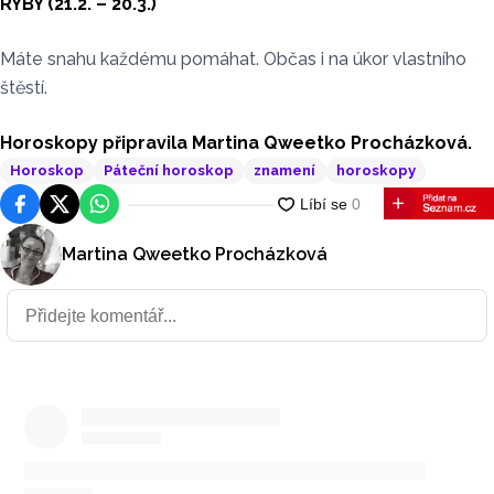
RYBY (21.2. – 20.3.)
Máte snahu každému pomáhat. Občas i na úkor vlastního
štěstí.
Horoskopy připravila Martina Qweetko Procházková.
Horoskop
Páteční horoskop
znamení
horoskopy
Facebook
Platforma X
WhatsApp
Martina Qweetko Procházková