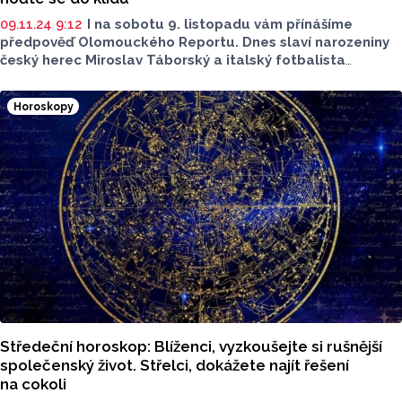
09.11.24 9:12
I na sobotu 9. listopadu vám přínášíme
předpověď Olomouckého Reportu. Dnes slaví narozeniny
český herec Miroslav Táborský a italský fotbalista
Alessandro Del Piero, který byl spoluhráčem Pavla
Nedvěda v Juventusu Turín. Svátek slaví Bohdan.
Horoskopy
Středeční horoskop: Blíženci, vyzkoušejte si rušnější
společenský život. Střelci, dokážete najít řešení
na cokoli