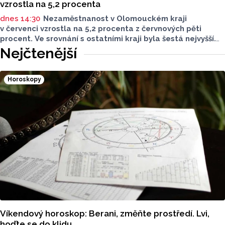
vzrostla na 5,2 procenta
dnes 14:30
Nezaměstnanost v Olomouckém kraji
v červenci vzrostla na 5,2 procenta z červnových pěti
procent. Ve srovnání s ostatními kraji byla šestá nejvyšší.
Loni v červenci Olomoucký kraj vykázal nezaměstnanost
Nejčtenější
4,7 procenta. Vyplývá to z údajů, které dnes zveřejnil Úřad
práce ČR. Přerovsko se dotáhlo na Jesenicko a mají
shodně nejvyšší nezaměstnanost v kraji. Nezaměstnanost
Horoskopy
v celém Česku v červenci vzrostla o dvě desetiny
procentního bodu na pět procent.
Víkendový horoskop: Berani, změňte prostředí. Lvi,
hoďte se do klidu