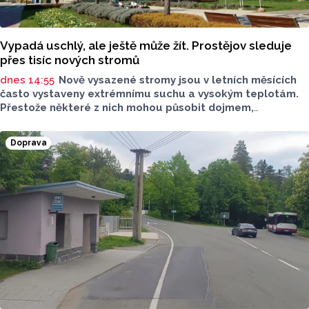
Vypadá uschlý, ale ještě může žít. Prostějov sleduje
přes tisíc nových stromů
dnes 14:55
Nově vysazené stromy jsou v letních měsících
často vystaveny extrémnímu suchu a vysokým teplotám.
Přestože některé z nich mohou působit dojmem,
že usychají, neznamená to automaticky jejich odumření.
Statutární město Prostějov proto zajišťuje pravidelnou
Doprava
kontrolu, intenzivní zálivku i následnou péči tak, aby měly
co nejlepší podmínky pro ujmutí.