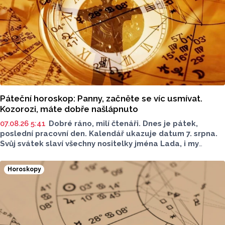
Páteční horoskop: Panny, začněte se víc usmívat.
Kozorozi, máte dobře našlápnuto
07.08.26 5:41
Dobré ráno, milí čtenáři. Dnes je pátek,
poslední pracovní den. Kalendář ukazuje datum 7. srpna.
Svůj svátek slaví všechny nositelky jména Lada, i my
přejeme vše nejlepší. Jaký bude dnešní den?
Horoskopy