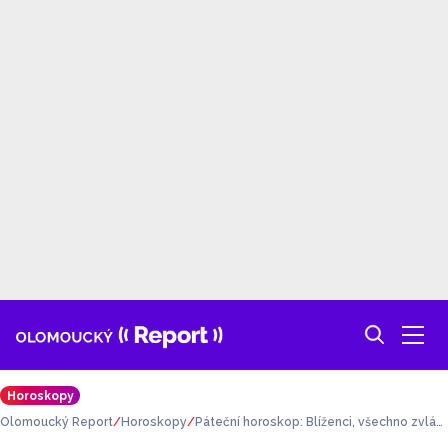
Horoskopy
Olomoucký Report
Horoskopy
Páteční horoskop: Blíženci, všechno zvlád
nete sami. Ryby, máte snahu každému po