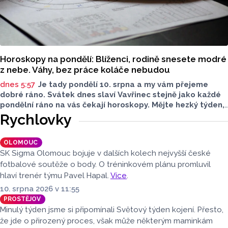
Horoskopy na pondělí: Blíženci, rodině snesete modré
z nebe. Váhy, bez práce koláče nebudou
dnes 5:57
Je tady pondělí 10. srpna a my vám přejeme
dobré ráno. Svátek dnes slaví Vavřinec stejně jako každé
pondělní ráno na vás čekají horoskopy. Mějte hezký týden,
ať se vám daří.
Rychlovky
OLOMOUC
SK Sigma Olomouc bojuje v dalších kolech nejvyšší české
fotbalové soutěže o body. O tréninkovém plánu promluvil
hlaví trenér týmu Pavel Hapal.
Více
.
10. srpna 2026 v 11:55
PROSTĚJOV
Minulý týden jsme si připomínali Světový týden kojení. Přesto,
že jde o přirozený proces, však může některým maminkám