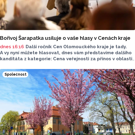
Bořivoj Šarapatka usiluje o vaše hlasy v Cenách kraje
dnes 16:16
Další ročník Cen Olomouckého kraje je tady.
A vy nyní můžete hlasovat, dnes vám představíme dalšího
kanditáta z kategorie: Cena veřejnosti za přínos v oblasti
životního prostředí. Toto je Bořivoj Šarapatka, nominován
v kategorii: Dlouhodobý přínos v oblasti životního
Společnost
prostředí.