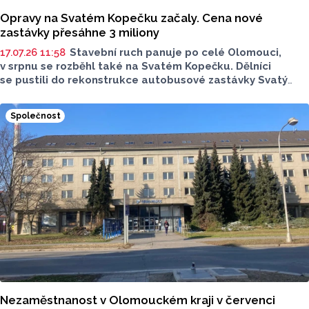
Opravy na Svatém Kopečku začaly. Cena nové
zastávky přesáhne 3 miliony
17.07.26 11:58
Stavební ruch panuje po celé Olomouci,
v srpnu se rozběhl také na Svatém Kopečku. Dělníci
se pustili do rekonstrukce autobusové zastávky Svatý
Kopeček, ZOO ve směru do Olomouce. Součástí prací
je oprava chodníku, dlažby nástupiště a čekárny včetně
Společnost
varovných a signálních ploch. Práce začaly ve středu 5.
srpna, hotovo bude na konci září.
Nezaměstnanost v Olomouckém kraji v červenci