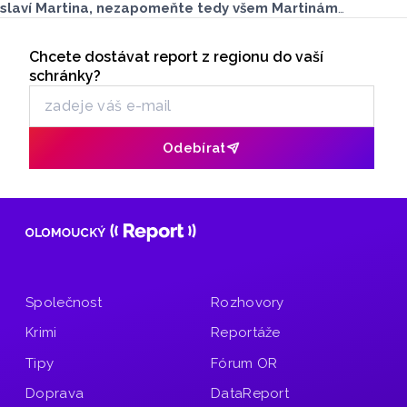
slaví Martina, nezapomeňte tedy všem Martinám
a Martinkám popřát vše nejlepší. Chcete vědět předpověď
Seriály
na dnešní den?
Chcete dostávat report z regionu do vaší
Odběr newsletteru
schránky?
Odebírat
Společnost
Rozhovory
Krimi
Reportáže
Tipy
Fórum OR
Doprava
DataReport