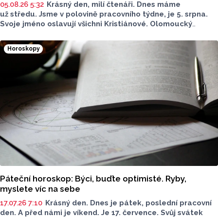
05.08.26 5:32
Krásný den, milí čtenáři. Dnes máme
už středu. Jsme v polovině pracovního týdne, je 5. srpna.
Svoje jméno oslavují všichni Kristiánové. Olomoucký
Report pro vás má další díl z pravidelné rubriky Horoskopy.
Jaký bude dnešní den?
Horoskopy
Páteční horoskop: Býci, buďte optimisté. Ryby,
myslete víc na sebe
17.07.26 7:10
Krásný den. Dnes je pátek, poslední pracovní
den. A před námi je víkend. Je 17. července. Svůj svátek