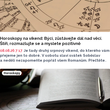
Horoskopy na víkend: Býci, zůstávejte dál nad věcí.
Štíři, rozmazlujte se a myslete pozitivně
08.08.26 7:17
Je tady druhý srpnový víkend, do kterého vám
přejeme jen to dobré. V sobotu slaví svátek Soběslav
a neděli nezapomeňte popřát všem Romanům. Přečtěte
si svůj horoskop a mějte pěkný víkend.
Horoskopy