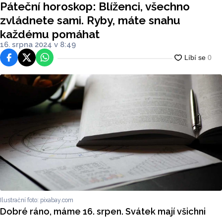
Páteční horoskop: Blíženci, všechno
máhat
zvládnete sami. Ryby, máte snahu
každému pomáhat
16. srpna 2024 v 8:49
Facebook
Platforma X
WhatsApp
Ilustrační foto: pixabay.com
Dobré ráno, máme 16. srpen. Svátek mají všichni