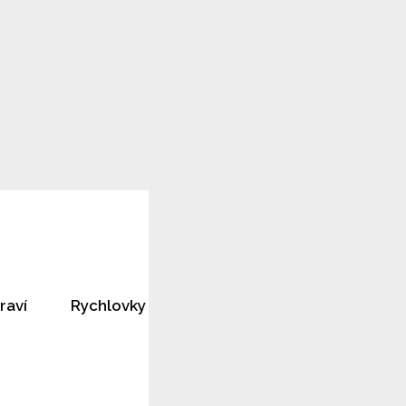
raví
Rychlovky
Horoskopy
Rozhovory