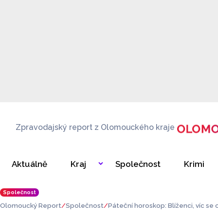
Zpravodajský report z Olomouckého kraje
Aktuálně
Kraj
Společnost
Krimi
Společnost
Olomoucký Report
Společnost
Páteční horoskop: Blíženci, víc se 
m vracet životní energie