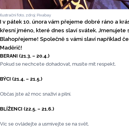
Ilustrační foto, zdroj: Pixabay
I v pátek 10. února vám přejeme dobré ráno a krás
křesní jméno, které dnes slaví svátek. Jmenujete 
Blahopřejeme! Společně s vámi slaví například č
Maděrič!
BERANI (21.3. – 20.4.)
Pokud se nechcete dohadovat, musíte mít respekt.
BÝCI (21.4. – 21.5.)
Občas jste až moc snaživí a pilní.
BLÍŽENCI (22.5. – 21.6.)
Víc se ovládejte a usmívejte se na svět.