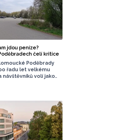
kam jdou peníze?
Poděbradech čelí kritice
lomoucké Poděbrady
 po řadu let velkému
 návštěvníků volí jako
sto jízdu autem. Právě
 Poděbradech je mnoho
které mezi veřejností
konci června vznikla
 stránka s názvem
z závor a nelegálního
která upozorňuje
í situaci s parkováním
 olomouckého letoviska.