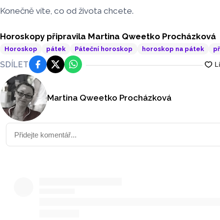
Konečně víte, co od života chcete.
Horoskopy připravila Martina Qweetko Procházková
Horoskop
pátek
Páteční horoskop
horoskop na pátek
p
SDÍLET
Facebook
Platforma X
WhatsApp
Martina Qweetko Procházková