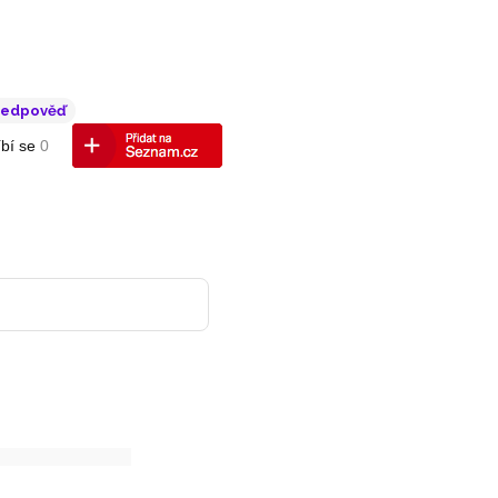
ředpověď