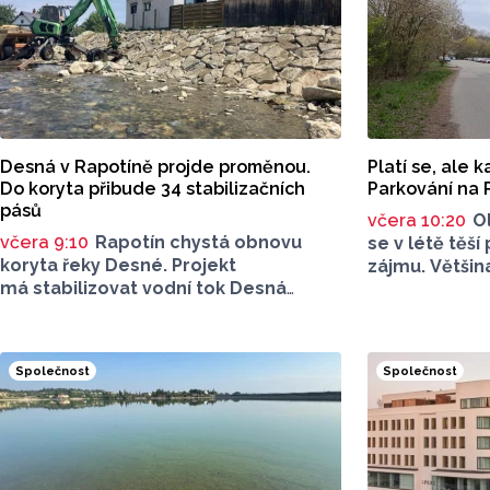
Desná v Rapotíně projde proměnou.
Platí se, ale 
Do koryta přibude 34 stabilizačních
Parkování na 
pásů
včera 10:20
O
včera 9:10
Rapotín chystá obnovu
se v létě těší
koryta řeky Desné. Projekt
zájmu. Většina
má stabilizovat vodní tok Desná
dopravu na mí
i obnovit jeho průtočné kapacity.
parkování na
Opravovat se budou pouze vybrané
let tématem, 
úseky koryta. Samotná stavba bude
rezonuje. Na 
Společnost
Společnost
rozdělená do šesti samostatných
na Facebooku
stavebních projektů.
Poděbrady be
parkovného, 
na nevyhovujc
u oblíbeného