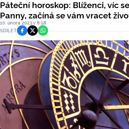
Páteční horoskop: Blíženci, víc se
Panny, začíná se vám vracet živo
10. února 2023 v 8:58
SDÍLET
Facebook
Platforma X
WhatsApp