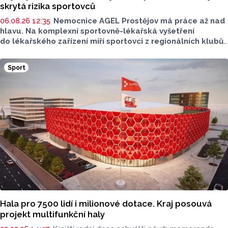
skrytá rizika sportovců
06.08.26 12:35
Nemocnice AGEL Prostějov má práce až nad
hlavu. Na komplexní sportovně-lékařská vyšetření
do lékařského zařízení míří sportovci z regionálních klubů,
mládežnických kategorií i aktivní veřejnost. Informovala
o tom tisková mluvčí nemocnice Radka Miloševská.
Sport
V Prostějově vyšetřují i sportovce z Moravskoslezského,
Zlínského nebo Jihomoravského kraje.
Hala pro 7500 lidí i milionové dotace. Kraj posouvá
projekt multifunkční haly