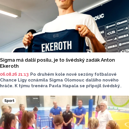
předseda klubu a trenér mládeže Petr Hanák a trenér
přípravky Tomáš Martinek.
Sigma má další posilu, je to švédský zadák Anton
Ekeroth
06.08.26 21:13
Po druhém kole nové sezóny fotbalové
Chance Ligy oznámila Sigma Olomouc dalšího nového
hráče. K týmu trenéra Pavla Hapala se připojil švédský
obránce Anton Ekeroth, který přichází na Hanou
z norského HamKamu. Sigma to uvedla na svém webu,
Sport
o tom, na jak dlouho podepsal nov hráč smlouvu
neinformovala.