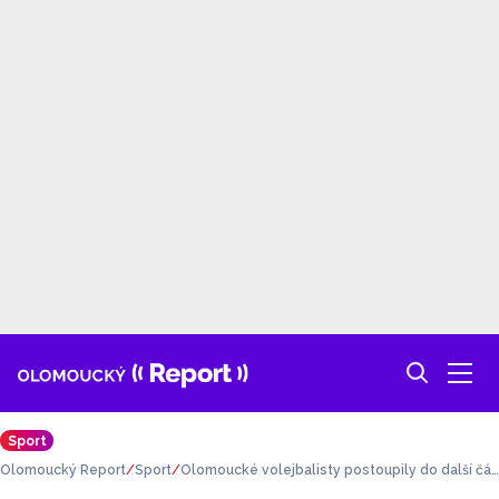
Sport
Olomoucký Report
Sport
Olomoucké volejbalisty postoupily do další čás
ti evropského poháru!