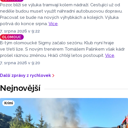
Pozor, blíží se výluka tramvají kolem nádraží. Cestující už od
neděle budou muset využít náhradní autobusovou dopravu.
Pracovat se bude na nových výhybkách a kolejích. Výluka
potrvá do konce srpna.
Více
.
7. srpna 2026 v 9:22
OLOMOUC
B-tým olomoucké Sigmy začalo sezónu. Klub nyní hraje
ve třetí lize. S novým trenérem Tomášem Palinkem však kádr
prošel ráznou změnou. Hráči chtějí letos postoupit.
Více
.
7. srpna 2026 v 9:20
Další zprávy z rychlovek
Nejnovější
Krimi