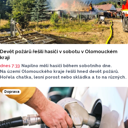
Devět požárů řešili hasiči v sobotu v Olomouckém
kraji
dnes 7:33
Napilno měli hasiči během sobotního dne.
Na území Olomouckého kraje řešili hned devět požárů.
Hořela chatka, lesní porost nebo skládka a to na různých
místech kraje.
Doprava