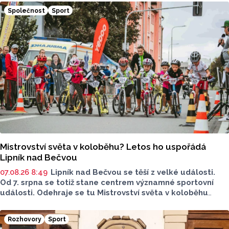
Společnost
Sport
Mistrovství světa v koloběhu? Letos ho uspořádá
Lipník nad Bečvou
07.08.26 8:49
Lipník nad Bečvou se těší z velké události.
Od 7. srpna se totiž stane centrem významné sportovní
události. Odehraje se tu Mistrovství světa v koloběhu
2026. Město přivítá závodníky z nejrůznějších států, své síly
budou poměřovat v atraktivních disciplínách.
Rozhovory
Sport
Reprezentovat budou i místní závodníci v čele