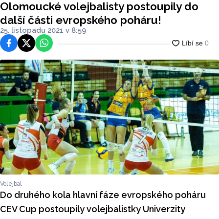
Olomoucké volejbalisty postoupily do
další části evropského poháru!
25. listopadu 2021 v 8:59
Facebook
Platforma X
WhatsApp
Volejbal
Do druhého kola hlavní fáze evropského poháru
CEV Cup postoupily volejbalistky Univerzity