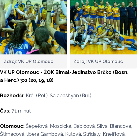
Zdroj: VK UP Olomouc
Zdroj: VK UP Olomouc
VK UP Olomouc - ŽOK Bimal-Jedinstvo Brčko (Bosn.
a Herc.) 3:0 (20, 19, 18)
Rozhodčí:
Król (Pol.), Salabashyan (Bul.)
Čas:
71 minut
Olomouc:
Šepeľová, Moscická, Babićová, Silva, Blancová,
Štimacová, libera Gambová, Kulová. Střídaly: Kneiflová,