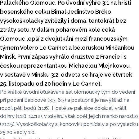
Palackého Olomouc. Po úvodní výhře 3:1 na hřišti
bosenského celku Bimal-Jedinstvo Brčko
vysokoškolačky zvítězily i doma, tentokrát bez
ztráty setu. V dalším pohárovém kole čeká
Olomouc lepší z dvojutkání mezi francouzským
týmem Volero Le Cannet a běloruskou Minčankou
Minsk. První zápas vyhrálo družstvo z Francie i s
českou reprezentantkou Michaelou Mlejnkovou
v sestavě v Minsku 3:2, odveta se hraje ve čtvrtek
25. listopadu od 20 hodin v Le Cannet.
Po krátké úvodní oťukávané šel olomoucký tým do vedení
při podání Babićové (3:3, 6:3) a postupně je navýšil až na
rozdíl pěti bodů (11:6). Hosté se pak sice dokázali vrátit
do hry (11:8, 14:12), v závěru však opět jejich manko narostlo
(21:15). Vysokoškolačky si koncovku pohlídaly a po výsledku
25:20 vedly 1:0.