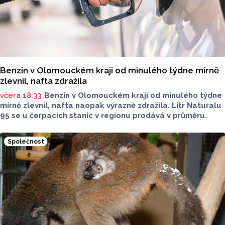
Benzin v Olomouckém kraji od minulého týdne mírně
zlevnil, nafta zdražila
včera 18:33
Benzin v Olomouckém kraji od minulého týdne
mírně zlevnil, nafta naopak výrazně zdražila. Litr Naturalu
95 se u čerpacích stanic v regionu prodává v průměru
za 42,27 koruny, před týdnem byl o deset haléřů dražší.
O 84 haléřů zdražila nafta, za litr teď řidiči dají průměrně
Společnost
44,84 koruny. Podle údajů společnosti CCS, která ceny
sleduje, je benzin v současnosti o 7,73 koruny dražší než
před rokem, za naftu tehdy motoristé platili o 11,31
koruny méně.