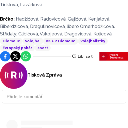
Tinklová, Lazárková.
Brčko:
Hadžićová, Radovicová, Gajićová, Kenjalová,
Biberdzicová, Dragutinovicová, libero Omerhodžićová.
Střídaly: Glibićová, Vukojeová, Dragovicová, Kojicová.
Olomouc
volejbal
VK UP Olomouc
volejbalistky
Evropský pohár
sport
Facebook
Platforma X
WhatsApp
Tisková Zpráva