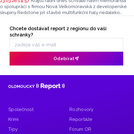
23.03.26 14:57
Krajští radní dnes schválili návrh memoranda
o spolupráci s firmou Nová Velkomoravská z developerské
skupiny Redstone při stavbě multifunkční haly nedaleko
centra Olomouce. Návrh v závěru dubna projedná krajské
Seriály
zastupitelstvo. Novinářům to po jednání krajské rady řekl
Chcete dostávat report z regionu do vaší
Odběr newsletteru
hejtman Ladislav Okleštěk (ANO).
schránky?
Odebírat
Společnost
Rozhovory
Krimi
Reportáže
Tipy
Fórum OR