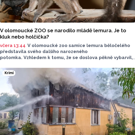
V olomoucké ZOO se narodilo mládě lemura. Je to
kluk nebo holčička?
včera 13:44
V olomoucké zoo samice lemura běločelého
představila svého dalšího narozeného
potomka. Vzhledem k tomu, že se doslova pěkně vybarvil,
je téměř jisté, že se jedná o samce. Samice totiž bývají
hnědé, případně hnědošedé, zato samci se pyšní bílým
Krimi
zbarvením hlavy.