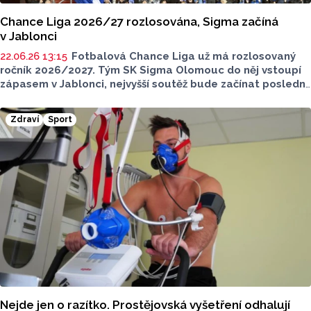
Chance Liga 2026/27 rozlosována, Sigma začíná
v Jablonci
22.06.26 13:15
Fotbalová Chance Liga už má rozlosovaný
ročník 2026/2027. Tým SK Sigma Olomouc do něj vstoupí
zápasem v Jablonci, nejvyšší soutěž bude začínat poslední
červencový víkend. Poprvé doma budou hrát Hanáci ve 2.
kole proti Mladé Boleslavi.
Zdraví
Sport
Nejde jen o razítko. Prostějovská vyšetření odhalují