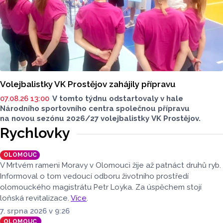
Volejbalistky VK Prostějov zahájily přípravu
07.08.26 13:00
V tomto týdnu odstartovaly v hale
Národního sportovního centra společnou přípravu
na novou sezónu 2026/27 volejbalistky VK Prostějov.
Rychlovky
OLOMOUC
V Mrtvém rameni Moravy v Olomouci žije až patnáct druhů ryb.
Informoval o tom vedoucí odboru životního prostředí
olomouckého magistrátu Petr Loyka. Za úspěchem stojí
loňská revitalizace.
Více
.
7. srpna 2026 v 9:26
OLOMOUC