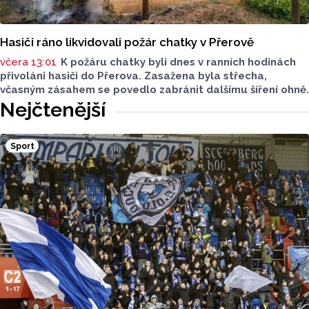
Hasiči ráno likvidovali požár chatky v Přerově
včera 13:01
K požáru chatky byli dnes v ranních hodinách
přivoláni hasiči do Přerova. Zasažena byla střecha,
včasným zásahem se povedlo zabránit dalšímu šíření ohně.
Nejčtenější
Sport