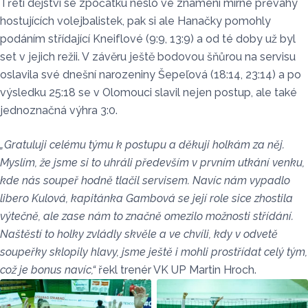
Třetí dějství se zpočátku neslo ve znamení mírné převahy
hostujících volejbalistek, pak si ale Hanačky pomohly
podáním střídající Kneiflové (9:9, 13:9) a od té doby už byl
set v jejich režii. V závěru ještě bodovou šňůrou na servisu
oslavila své dnešní narozeniny Šepeľová (18:14, 23:14) a po
výsledku 25:18 se v Olomouci slavil nejen postup, ale také
jednoznačná výhra 3:0.
„Gratuluji celému týmu k postupu a děkuji holkám za něj.
Myslím, že jsme si to uhráli především v prvním utkání venku,
kde nás soupeř hodně tlačil servisem. Navíc nám vypadlo
libero Kulová, kapitánka Gambová se její role sice zhostila
výtečně, ale zase nám to značně omezilo možnosti střídání.
Naštěstí to holky zvládly skvěle a ve chvíli, kdy v odvetě
soupeřky sklopily hlavy, jsme ještě i mohli prostřídat celý tým,
což je bonus navíc,“
řekl trenér VK UP Martin Hroch.