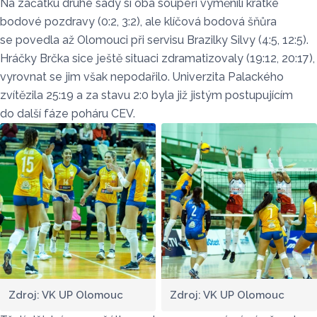
Na začátku druhé sady si oba soupeři vyměnili krátké
bodové pozdravy (0:2, 3:2), ale klíčová bodová šňůra
se povedla až Olomouci při servisu Brazilky Silvy (4:5, 12:5).
Hráčky Brčka sice ještě situaci zdramatizovaly (19:12, 20:17),
vyrovnat se jim však nepodařilo. Univerzita Palackého
zvítězila 25:19 a za stavu 2:0 byla již jistým postupujícím
do další fáze poháru CEV.
Zdroj: VK UP Olomouc
Zdroj: VK UP Olomouc