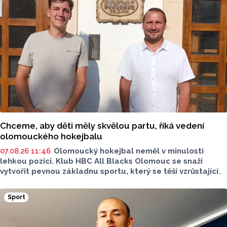
s úřadujícím mistrem světa Romanem Matyášem.
Chceme, aby děti měly skvělou partu, říká vedení
olomouckého hokejbalu
07.08.26 11:46
Olomoucký hokejbal neměl v minulosti
lehkou pozici. Klub HBC All Blacks Olomouc se snaží
vytvořit pevnou základnu sportu, který se těší vzrůstající
oblibě. Desítky mladých hokejbalistů, reprezentantka
i ambice vybudovat vlastní zázemí - to je olomoucký
Sport
hokejbal. O tom, jak vznikal klub od nuly, proč je důležitější
kolektiv než výsledky a co podle nich dnes děti skutečně
motivuje ke sportu, promluvili v rozhovoru pro Report