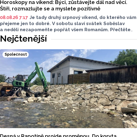
Horoskopy na víkend: Býci, zůstávejte dál nad věcí.
Štíři, rozmazlujte se a myslete pozitivně
08.08.26 7:17
Je tady druhý srpnový víkend, do kterého vám
přejeme jen to dobré. V sobotu slaví svátek Soběslav
a neděli nezapomeňte popřát všem Romanům. Přečtěte
si svůj horoskop a mějte pěkný víkend.
Nejčtenější
Společnost
Desná v Rapotíně projde proměnou. Do koryta