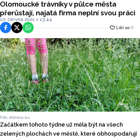
Olomoucké trávníky v půlce města
přerůstají, najatá firma neplní svou práci
10. června 2021 v 13:44
Facebook
Platforma X
WhatsApp
Foto: olomouc.eu
Začátkem tohoto týdne už měla být na všech
zelených plochách ve městě, které obhospodařují