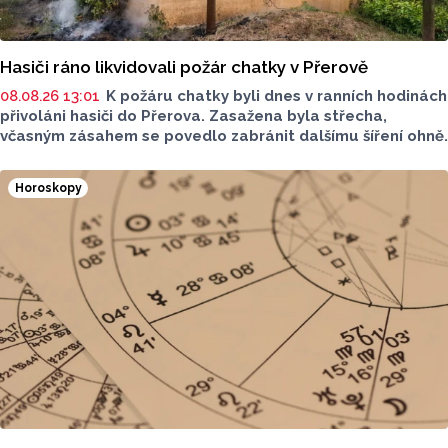
Hasiči ráno likvidovali požár chatky v Přerově
08.08.26 13:01
K požáru chatky byli dnes v ranních hodinách
přivoláni hasiči do Přerova. Zasažena byla střecha,
včasným zásahem se povedlo zabránit dalšímu šíření ohně.
Horoskopy