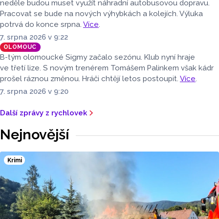
neděle budou muset využít náhradní autobusovou dopravu.
Pracovat se bude na nových výhybkách a kolejích. Výluka
potrvá do konce srpna.
Více
.
7. srpna 2026 v 9:22
OLOMOUC
B-tým olomoucké Sigmy začalo sezónu. Klub nyní hraje
ve třetí lize. S novým trenérem Tomášem Palinkem však kádr
prošel ráznou změnou. Hráči chtějí letos postoupit.
Více
.
7. srpna 2026 v 9:20
Další zprávy z rychlovek
Nejnovější
Krimi