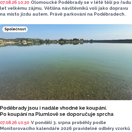
07.08.26 10:20
Olomoucké Poděbrady se v létě těší po řadu
let velkému zájmu. Většina návštěvníků volí jako dopravu
na místo jízdu autem. Právě parkování na Poděbradech
je mnoho let tématem, které mezi veřejností rezonuje.
Na konci června vznikla na Facebooku stránka s názvem
Společnost
Poděbrady bez závor a nelegálního parkovného, která
upozorňuje na nevyhovujcí situaci s parkováním
u oblíbeného olomouckého letoviska. Za iniciativou stojí
zastupitel města Olomouce, na jeho přání nebudeme
uvádět jeho identitu.
Poděbrady jsou i nadále vhodné ke koupání.
Po koupání na Plumlově se doporučuje sprcha
07.08.26 10:50
V pondělí 3. srpna proběhly podle
Monitorovacího kalendáře 2026 pravidelné odběry vzorků