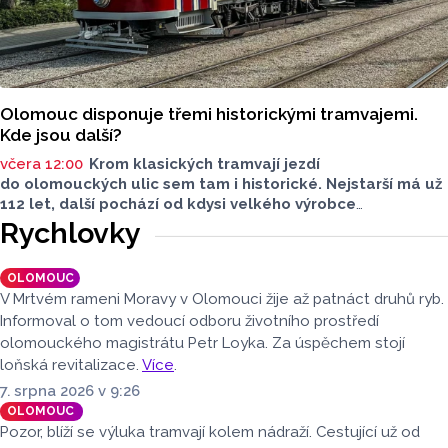
Olomouc disponuje třemi historickými tramvajemi.
Kde jsou další?
včera 12:00
Krom klasických tramvají jezdí
do olomouckých ulic sem tam i historické. Nejstarší má už
112 let, další pochází od kdysi velkého výrobce
tramvajových vozů. Třetím je vlečný vůz. Další, které kdysi
Rychlovky
jezdily v krajském městě, jsou na jiných místech, třeba
v brněnském depozitáři.
OLOMOUC
V Mrtvém rameni Moravy v Olomouci žije až patnáct druhů ryb.
Informoval o tom vedoucí odboru životního prostředí
olomouckého magistrátu Petr Loyka. Za úspěchem stojí
loňská revitalizace.
Více
.
7. srpna 2026 v 9:26
OLOMOUC
Pozor, blíží se výluka tramvají kolem nádraží. Cestující už od