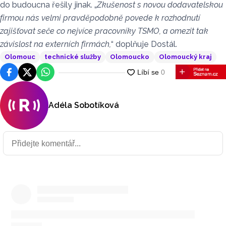
do budoucna řešily jinak. „
Zkušenost s novou dodavatelskou
firmou nás velmi pravděpodobně povede k rozhodnutí
zajišťovat seče co nejvíce pracovníky TSMO, a omezit tak
závislost na externích firmách,
“ doplňuje Dostál.
Olomouc
technické služby
Olomoucko
Olomoucký kraj
Facebook
Platforma X
WhatsApp
Adéla Sobotíková