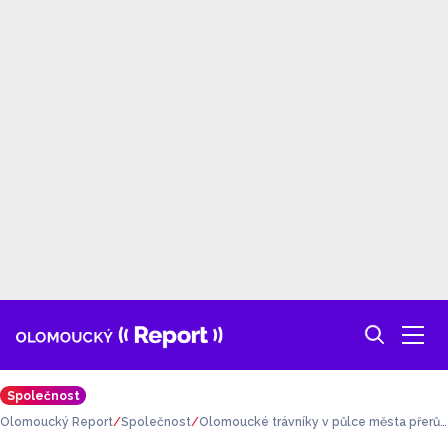
Společnost
Olomoucký Report
Společnost
Olomoucké trávníky v půlce města přerůs
tají, najatá firma neplní svou práci