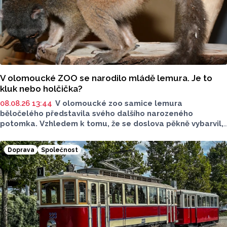
V olomoucké ZOO se narodilo mládě lemura. Je to
kluk nebo holčička?
08.08.26 13:44
V olomoucké zoo samice lemura
běločelého představila svého dalšího narozeného
potomka. Vzhledem k tomu, že se doslova pěkně vybarvil,
je téměř jisté, že se jedná o samce. Samice totiž bývají
hnědé, případně hnědošedé, zato samci se pyšní bílým
Doprava
Společnost
zbarvením hlavy.