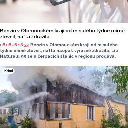
Benzin v Olomouckém kraji od minulého týdne mírně
zlevnil, nafta zdražila
08.08.26 18:33
Benzin v Olomouckém kraji od minulého
týdne mírně zlevnil, nafta naopak výrazně zdražila. Litr
Naturalu 95 se u čerpacích stanic v regionu prodává
v průměru za 42,27 koruny, před týdnem byl o deset haléřů
dražší. O 84 haléřů zdražila nafta, za litr teď řidiči dají
Krimi
průměrně 44,84 koruny. Podle údajů společnosti CCS,
která ceny sleduje, je benzin v současnosti o 7,73 koruny
dražší než před rokem, za naftu tehdy motoristé platili
o 11,31 koruny méně.