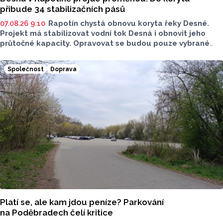
přibude 34 stabilizačních pásů
07.08.26 9:10
Rapotín chystá obnovu koryta řeky Desné.
Projekt má stabilizovat vodní tok Desná i obnovit jeho
průtočné kapacity. Opravovat se budou pouze vybrané
úseky koryta. Samotná stavba bude rozdělená do šesti
samostatných stavebních projektů.
Společnost
Doprava
Platí se, ale kam jdou peníze? Parkování
na Poděbradech čelí kritice