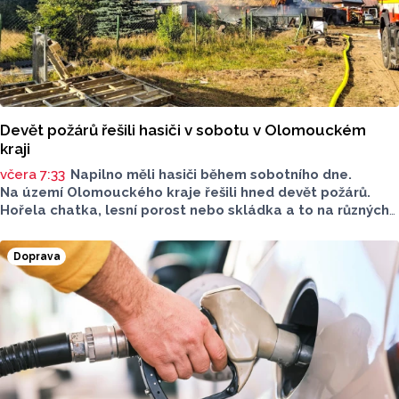
Devět požárů řešili hasiči v sobotu v Olomouckém
kraji
včera 7:33
Napilno měli hasiči během sobotního dne.
Na území Olomouckého kraje řešili hned devět požárů.
Hořela chatka, lesní porost nebo skládka a to na různých
místech kraje.
Doprava