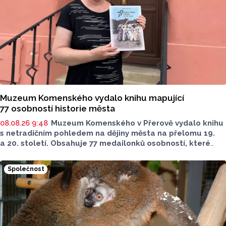
Muzeum Komenského vydalo knihu mapující
77 osobností historie města
08.08.26 9:48
Muzeum Komenského v Přerově vydalo knihu
s netradičním pohledem na dějiny města na přelomu 19.
a 20. století. Obsahuje 77 medailonků osobností, které
se na jeho rozvoji významně podílely. Jejich životní příběhy
jsou doplněny dobovými snímky. Podle autorky publikace
Společnost
Šárky Krákorové Pajůrkové tomu předcházelo 13 let
pátrání po jejich osudech. Kniha vychází u příležitosti
letošního 770. výročí povýšení Přerova na královské město,
sdělila ČTK mluvčí radnice Lenka Chalupová.