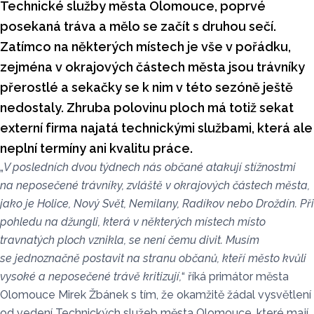
Technické služby města Olomouce, poprvé
posekaná tráva a mělo se začít s druhou sečí.
Zatímco na některých místech je vše v pořádku,
zejména v okrajových částech města jsou trávníky
přerostlé a sekačky se k nim v této sezóně ještě
nedostaly. Zhruba polovinu ploch má totiž sekat
externí firma najatá technickými službami, která ale
neplní termíny ani kvalitu práce.
„
V posledních dvou týdnech nás občané atakují stížnostmi
na neposečené trávníky, zvláště v okrajových částech města,
jako je Holice, Nový Svět, Nemilany, Radíkov nebo Droždín. Při
pohledu na džungli, která v některých místech místo
travnatých ploch vznikla, se není čemu divit. Musím
se jednoznačně postavit na stranu občanů, kteří město kvůli
vysoké a neposečené trávě kritizují,
“ říká primátor města
Olomouce Mirek Žbánek s tím, že okamžitě žádal vysvětlení
od vedení Technických služeb města Olomouce, které mají