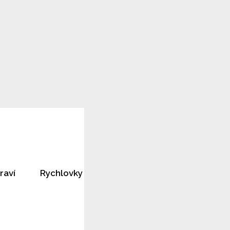
raví
Rychlovky
Horoskopy
Rozhovory