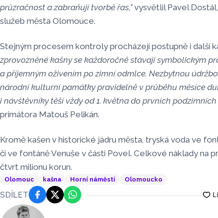
průzračnost a zabraňují tvorbě řas,"
vysvětlil Pavel Dostál
služeb města Olomouce.
Stejným procesem kontroly procházejí postupně i další 
zprovozněné kašny se každoročně stávají symbolickým p
a příjemným oživením po zimní odmlce. Nezbytnou údržbou
národní kulturní památky pravidelně v průběhu měsíce 
i návštěvníky těší vždy od 1. května do prvních podzimních
primátora Matouš Pelikán.
Kromě kašen v historické jádru města, tryská voda ve fon
či ve fontáně Venuše v části Povel. Celkové náklady na p
čtvrt milionu korun.
Olomouc
kašna
Horní náměstí
Olomoucko
SDÍLET
Facebook
Platforma X
WhatsApp