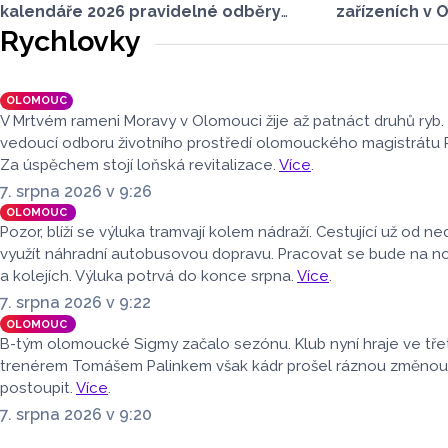
kalendáře 2026 pravidelné odběry
zařízeních v 
vzorků vody na dvou tradičně
letošním druh
Rychlovky
sledovaných přírodních koupacích
220 430 hostů
lokalitách v Olomouckém kraji –
klesl o 1,2 pr
ve Vodní nádrži Plumlov (VN Plumlov)
však přibylo 
OLOMOUC
a v Koupací oblasti Poděbrady (KO
kterých bylo 
V Mrtvém rameni Moravy v Olomouci žije až patnáct druhů ryb.
Poděbrady). Monitoring byl proveden
procenta víc
vedoucí odboru životního prostředí olomouckého magistrátu 
Krajskou hygienickou stanicí
hostů v regio
Za úspěchem stojí loňská revitalizace.
Více
.
Olomouckého kraje (KHS)
období navštív
7. srpna 2026 v 9:26
ve spolupráci se Zdravotním ústavem
bylo meziroč
OLOMOUC
se sídlem v Ostravě, Centrem
Celkový počet
Pozor, blíží se výluka tramvají kolem nádraží. Cestující už od 
hygienických laboratoří v Olomouci.
klesl o 4,7 p
využít náhradní autobusovou dopravu. Pracovat se bude na 
dnes zveřejni
a kolejích. Výluka potrvá do konce srpna.
Více
.
(ČSÚ).
7. srpna 2026 v 9:22
OLOMOUC
B-tým olomoucké Sigmy začalo sezónu. Klub nyní hraje ve třet
trenérem Tomášem Palinkem však kádr prošel ráznou změnou. H
postoupit.
Více
.
7. srpna 2026 v 9:20