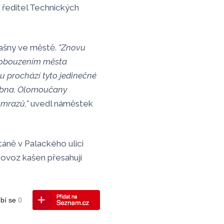
, ředitel Technických
kašny ve městě.
"Znovu
robouzením města
 prochází tyto jedinečné
dubna. Olomoučany
 mrazů,"
uvedl náměstek
táně v Palackého ulici
rovoz kašen přesahují