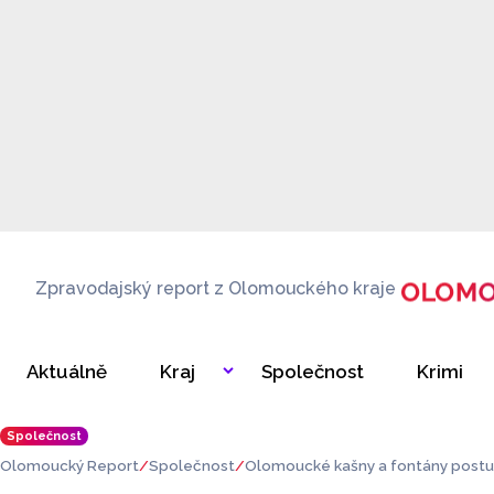
Zpravodajský report z Olomouckého kraje
Aktuálně
Kraj
Společnost
Krimi
Společnost
Olomoucký Report
Společnost
Olomoucké kašny a fontány postup
ýt v provozu k prvnímu květnu