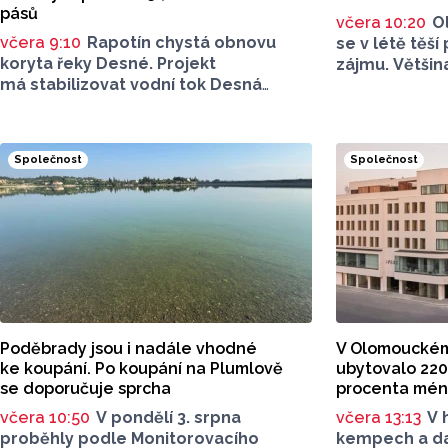
pásů
včera 10:20
O
včera 9:10
Rapotín chystá obnovu
se v létě těší
koryta řeky Desné. Projekt
zájmu. Většina
má stabilizovat vodní tok Desná
dopravu na mí
i obnovit jeho průtočné kapacity.
parkování na
Opravovat se budou pouze vybrané
let tématem, 
úseky koryta. Samotná stavba bude
rezonuje. Na 
Společnost
Společnost
rozdělená do šesti samostatných
na Facebooku
stavebních projektů.
Poděbrady be
parkovného, 
na nevyhovujc
u oblíbeného
Za iniciativou
Olomouce, na
uvádět jeho i
Poděbrady jsou i nadále vhodné
V Olomouckém k
ke koupání. Po koupání na Plumlově
ubytovalo 220 
se doporučuje sprcha
procenta mé
včera 10:50
V pondělí 3. srpna
včera 13:13
V 
proběhly podle Monitorovacího
kempech a d