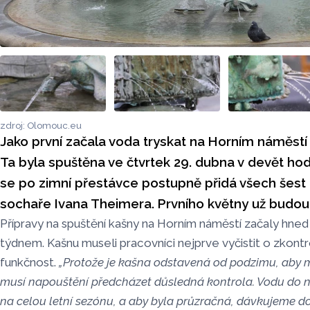
zdroj: Olomouc.eu
Jako první začala voda tryskat na Horním náměstí
Ta byla spuštěna ve čtvrtek 29. dubna v devět hod
se po zimní přestávce postupně přidá všech šest
sochaře Ivana Theimera. Prvního květny už budou
Přípravy na spuštění kašny na Horním náměstí začaly hne
týdnem. Kašnu museli pracovníci nejprve vyčistit o zkontr
funkčnost.
„Protože je kašna odstavená od podzimu, aby m
musí napouštění předcházet důsledná kontrola. Vodu do 
na celou letní sezónu, a aby byla průzračná, dávkujeme do ní 