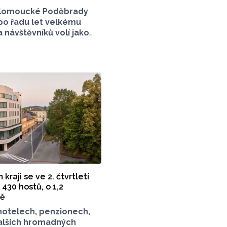
lomoucké Poděbrady
 po řadu let velkému
 návštěvníků volí jako
sto jízdu autem. Právě
 Poděbradech je mnoho
které mezi veřejností
konci června vznikla
 stránka s názvem
z závor a nelegálního
která upozorňuje
í situaci s parkováním
 olomouckého letoviska.
 stojí zastupitel města
 jeho přání nebudeme
dentitu.
raji se ve 2. čtvrtletí
430 hostů, o 1,2
ně
hotelech, penzionech,
alších hromadných