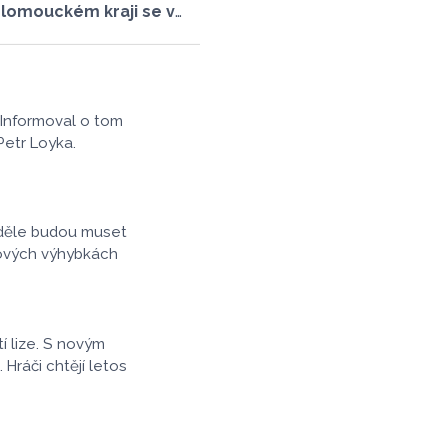
Olomouckém kraji se v
ém čtvrtletí ubytovalo
. Jejich počet meziročně
ocenta. Podle statistik
ubytovaných cizinců,
45 548, meziročně o 9,1
 Informoval o tom
e. Naopak domácích
Petr Loyka.
nu ubylo, kraj v tomto
ilo 174 882 turistů, což
ně o 3,6 procenta méně.
 přenocování v kraji
neděle budou muset
rocenta. Údaje
nových výhybkách
l Český statistický úřad
í lize. S novým
ráči chtějí letos