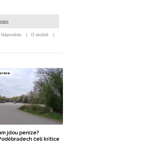
prava
kam jdou peníze?
Poděbradech čelí kritice