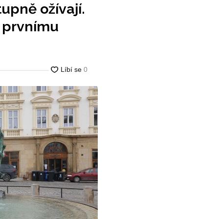
upně ožívají.
k prvnímu