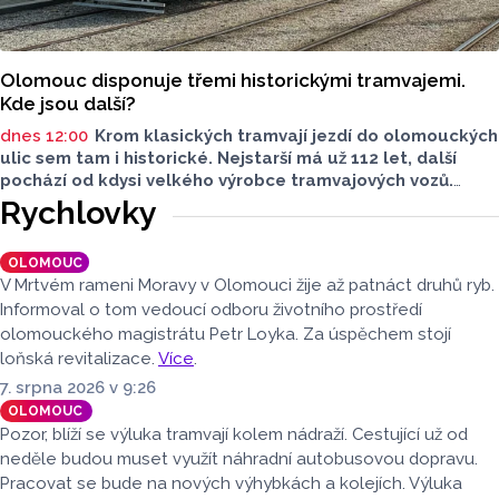
Olomouc disponuje třemi historickými tramvajemi.
Kde jsou další?
dnes 12:00
Krom klasických tramvají jezdí do olomouckých
ulic sem tam i historické. Nejstarší má už 112 let, další
pochází od kdysi velkého výrobce tramvajových vozů.
Třetím je vlečný vůz. Další, které kdysi jezdily v krajském
Rychlovky
městě, jsou na jiných místech, třeba v brněnském
depozitáři.
OLOMOUC
V Mrtvém rameni Moravy v Olomouci žije až patnáct druhů ryb.
Informoval o tom vedoucí odboru životního prostředí
olomouckého magistrátu Petr Loyka. Za úspěchem stojí
loňská revitalizace.
Více
.
7. srpna 2026 v 9:26
OLOMOUC
Pozor, blíží se výluka tramvají kolem nádraží. Cestující už od
neděle budou muset využít náhradní autobusovou dopravu.
Pracovat se bude na nových výhybkách a kolejích. Výluka