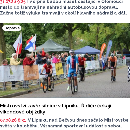
31.07.26 9:25
I v srpnu budou muset cestující v Olomouci
místo do tramvají na náhradní autobusovou dopravu.
Začne totiž výluka tramvají v okolí hlavního nádraží a dál
do Pavloviček. Pracovat se bude na nových vyhybkách
a kolejích. Dopravní podnik města Olomouce (DPMO) nyní
Doprava
upřesnil, jak bude upraven provoz.
Mistrovství zavře silnice v Lipníku. Řidiče čekají
víkendové objížďky
07.08.26 8:31
V Lipníku nad Bečvou dnes začalo Mistrovství
světa v koloběhu. Významná sportovní událost s sebou