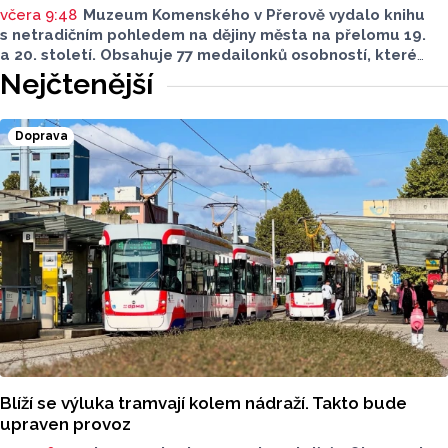
včera 9:48
Muzeum Komenského v Přerově vydalo knihu
s netradičním pohledem na dějiny města na přelomu 19.
a 20. století. Obsahuje 77 medailonků osobností, které
se na jeho rozvoji významně podílely. Jejich životní příběhy
Nejčtenější
jsou doplněny dobovými snímky. Podle autorky publikace
Šárky Krákorové Pajůrkové tomu předcházelo 13 let
pátrání po jejich osudech. Kniha vychází u příležitosti
Doprava
letošního 770. výročí povýšení Přerova na královské město,
sdělila ČTK mluvčí radnice Lenka Chalupová.
Blíží se výluka tramvají kolem nádraží. Takto bude
upraven provoz