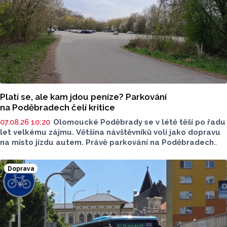
Platí se, ale kam jdou peníze? Parkování
na Poděbradech čelí kritice
07.08.26 10:20
Olomoucké Poděbrady se v létě těší po řadu
let velkému zájmu. Většina návštěvníků volí jako dopravu
na místo jízdu autem. Právě parkování na Poděbradech
je mnoho let tématem, které mezi veřejností rezonuje.
Na konci června vznikla na Facebooku stránka s názvem
Doprava
Poděbrady bez závor a nelegálního parkovného, která
upozorňuje na nevyhovujcí situaci s parkováním
u oblíbeného olomouckého letoviska. Za iniciativou stojí
zastupitel města Olomouce, na jeho přání nebudeme
uvádět jeho identitu.