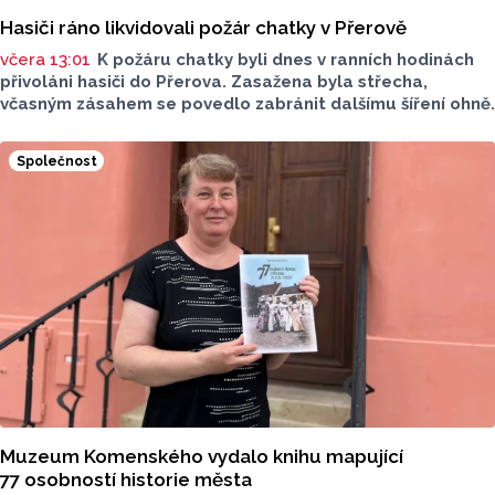
Hasiči ráno likvidovali požár chatky v Přerově
včera 13:01
K požáru chatky byli dnes v ranních hodinách
přivoláni hasiči do Přerova. Zasažena byla střecha,
včasným zásahem se povedlo zabránit dalšímu šíření ohně.
Společnost
Muzeum Komenského vydalo knihu mapující
77 osobností historie města