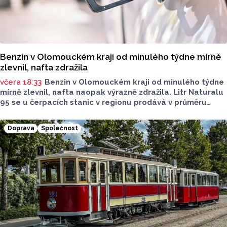
Benzin v Olomouckém kraji od minulého týdne mírně
zlevnil, nafta zdražila
včera 18:33
Benzin v Olomouckém kraji od minulého týdne
mírně zlevnil, nafta naopak výrazně zdražila. Litr Naturalu
95 se u čerpacích stanic v regionu prodává v průměru
za 42,27 koruny, před týdnem byl o deset haléřů dražší.
O 84 haléřů zdražila nafta, za litr teď řidiči dají průměrně
Doprava
Společnost
44,84 koruny. Podle údajů společnosti CCS, která ceny
sleduje, je benzin v současnosti o 7,73 koruny dražší než
před rokem, za naftu tehdy motoristé platili o 11,31
koruny méně.