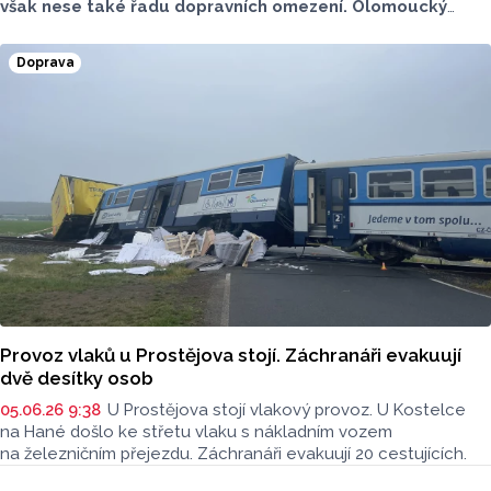
však nese také řadu dopravních omezení. Olomoucký
Report má pro vás stručný přehled. Na kterých místech
si dát pozor?
Doprava
Provoz vlaků u Prostějova stojí. Záchranáři evakuují
dvě desítky osob
05.06.26 9:38
U Prostějova stojí vlakový provoz. U Kostelce
na Hané došlo ke střetu vlaku s nákladním vozem
na železničním přejezdu. Záchranáři evakuují 20 cestujících.
Seriály