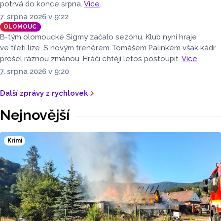
potrvá do konce srpna.
Více
.
7. srpna 2026 v 9:22
OLOMOUC
B-tým olomoucké Sigmy začalo sezónu. Klub nyní hraje
ve třetí lize. S novým trenérem Tomášem Palinkem však kádr
prošel ráznou změnou. Hráči chtějí letos postoupit.
Více
.
7. srpna 2026 v 9:20
Další zprávy z rychlovek
Nejnovější
Krimi