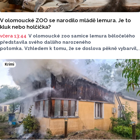
V olomoucké ZOO se narodilo mládě lemura. Je to
kluk nebo holčička?
včera 13:44
V olomoucké zoo samice lemura běločelého
představila svého dalšího narozeného
potomka. Vzhledem k tomu, že se doslova pěkně vybarvil,
je téměř jisté, že se jedná o samce. Samice totiž bývají
hnědé, případně hnědošedé, zato samci se pyšní bílým
Krimi
zbarvením hlavy.