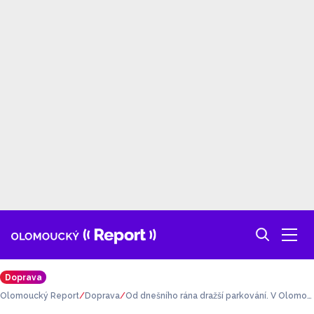
Doprava
Olomoucký Report
Doprava
Od dnešního rána dražší parkování. V Olomou
ci se nově platí už od 8 hodin