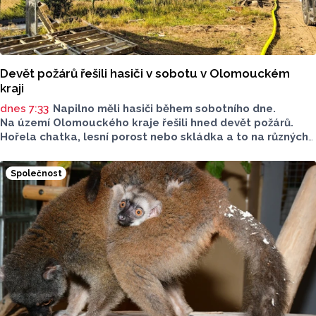
Devět požárů řešili hasiči v sobotu v Olomouckém
kraji
dnes 7:33
Napilno měli hasiči během sobotního dne.
Na území Olomouckého kraje řešili hned devět požárů.
Hořela chatka, lesní porost nebo skládka a to na různých
místech kraje.
Společnost