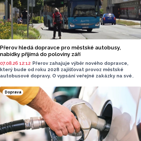
Přerov hledá dopravce pro městské autobusy,
nabídky přijímá do poloviny září
07.08.26 12:12
Přerov zahajuje výběr nového dopravce,
který bude od roku 2028 zajišťovat provoz městské
autobusové dopravy. O vypsání veřejné zakázky na své
srpnové schůzi rozhodli radní. Smlouva s vybraným
dopravcem bude uzavřena na deset let a zajistí dopravní
Doprava
obslužnost města nad rámec regionálních linek
objednávaných Olomouckým krajem.