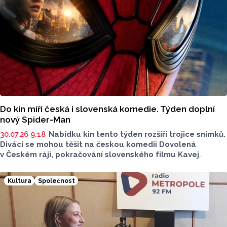
Do kin míří česká i slovenská komedie. Týden doplní
nový Spider-Man
30.07.26 9:18
Nabídku kin tento týden rozšíří trojice snímků.
Diváci se mohou těšit na českou komedii Dovolená
v Českém ráji, pokračování slovenského filmu Kavej
a novou kapitolu příběhu superhrdiny Spider-Mana.
Filmové novinky představil Jan Tománek z olomouckého
Kultura
Společnost
kina Metropol v rozhovoru Lukáše Kobzy pro Radio Haná.