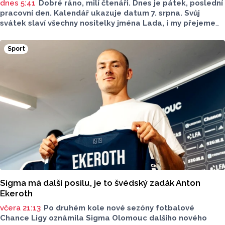
dnes 5:41
Dobré ráno, milí čtenáři. Dnes je pátek, poslední
pracovní den. Kalendář ukazuje datum 7. srpna. Svůj
svátek slaví všechny nositelky jména Lada, i my přejeme
vše nejlepší. Jaký bude dnešní den?
Sport
Sigma má další posilu, je to švédský zadák Anton
Ekeroth
včera 21:13
Po druhém kole nové sezóny fotbalové
Chance Ligy oznámila Sigma Olomouc dalšího nového