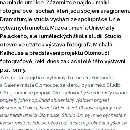
na mladé umělce. Zázemí zde najdou malíři,
fotografové i sochaři, kteří jsou spojeni s regionem.
Dramaturgie studia vychází ze spolupráce Unie
výtvarných umělců, Muzea umění a Univerzity
Palackého, ale i uměleckých škol a studií. Studio
otevře ve čtvrtek výstava fotografa Michala
Kalhouse a představení projektu Olomoučtí
fotografové, řekli dnes zakladatelé této výstavní
platformy.
Za studiem stojí Unie výtvarných umělců Olomoucka
a Galerie města Olomouce, se kterou by se mělo Studio
G21 generačně propojit.
"Prezentovat by se zde měly mladé
projekty jako například studentský výstavní projekt
Basement Project, Street Art Festival, Chaoscompany, což
jsou mladí umělci Olomouce. Studio G21 by mělo být místem
kvasu, místem, kde se něco rodí, místem prolínání myšlenek,