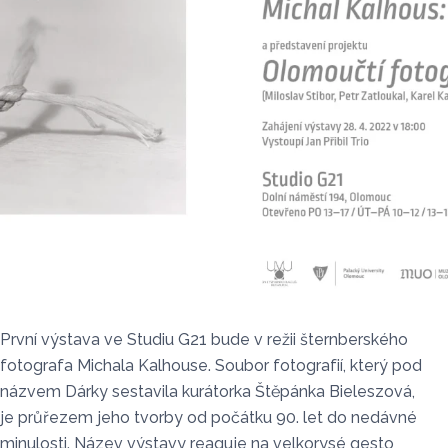
První výstava ve Studiu G21 bude v režii šternberského
fotografa Michala Kalhouse. Soubor fotografií, který pod
názvem Dárky sestavila kurátorka Štěpánka Bieleszová,
je průřezem jeho tvorby od počátku 90. let do nedávné
minulosti. Název výstavy reaguje na velkorysé gesto