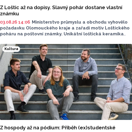
Z Loštic až na dopisy. Slavný pohár dostane vlastní
známku
03.08.26 14:06
Ministerstvo průmyslu a obchodu vyhovělo
požadavku Olomouckého kraje a zařadí motiv Loštického
poháru na poštovní známky. Unikátní loštická keramika
si získala věhlas po celém světě, vyráběla se od
konce 14. zhruba do poloviny 16. století.
Kultura
Z hospody až na pódium: Příběh (ex)studentské