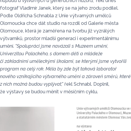
nápadů a výtvarných a generačních názorů,"
řekl dnes
fotograf Vladimír Janek, který se na jeho zrodu podílel.
Podle Oldřicha Schnabla z Unie výtvarných umělců
Olomoucka chce dát studio na rozdíl od Galerie města
Olomouce, která je zaměřena na tvorbu již vyzrálých
výtvarníků, prostor mladší generaci i experimentálnímu
umění.
"Spolupráci jsme navázali s Muzeem umění,
Univerzitou Palackého, s domem dětí a mládeže
či základními uměleckými školami, se kterými jsme vytvořili
program na celý rok. Měla by zde být taková laboratoř
nového vznikajícího výtvarného umění a zároveň směrů, které
z nich možná budou vyplývat,"
řekl Schnabl. Doplnil,
že výstavy se budou měnit v měsíčním cyklu.