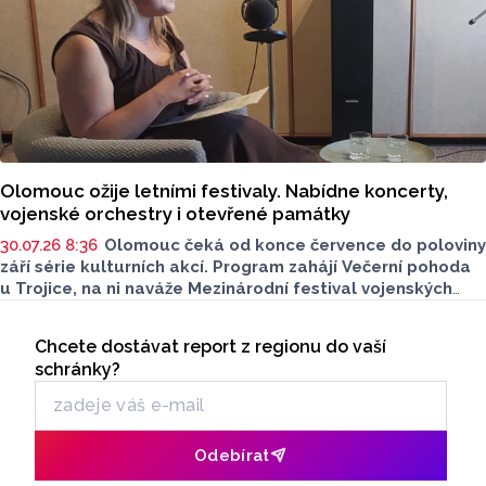
Olomouc ožije letními festivaly. Nabídne koncerty,
vojenské orchestry i otevřené památky
30.07.26 8:36
Olomouc čeká od konce července do poloviny
září série kulturních akcí. Program zahájí Večerní pohoda
u Trojice, na ni naváže Mezinárodní festival vojenských
hudeb a letní sezonu uzavřou Dny evropského dědictví.
Seriály
Většina programu se uskuteční na Horním náměstí,
Chcete dostávat report z regionu do vaší
Odběr newsletteru
koncerty Večerní pohody budou zdarma. Více o akcích
schránky?
sdělila v podcastu Radia Metropole Tomáše Gottwalda
referentka oddělení organizace společenských akcí
města Olomouce Anna Šmídková.
Odebírat