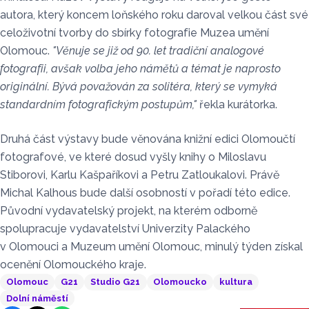
autora, který koncem loňského roku daroval velkou část své
celoživotní tvorby do sbírky fotografie Muzea umění
Olomouc.
"Věnuje se již od 90. let tradiční analogové
fotografii, avšak volba jeho námětů a témat je naprosto
originální. Bývá považován za solitéra, který se vymyká
standardním fotografickým postupům,"
řekla kurátorka.
Druhá část výstavy bude věnována knižní edici Olomoučtí
fotografové, ve které dosud vyšly knihy o Miloslavu
Stiborovi, Karlu Kašpaříkovi a Petru Zatloukalovi. Právě
Michal Kalhous bude další osobností v pořadí této edice.
Původní vydavatelský projekt, na kterém odborně
spolupracuje vydavatelství Univerzity Palackého
v Olomouci a Muzeum umění Olomouc, minulý týden získal
ocenění Olomouckého kraje.
Olomouc
G21
Studio G21
Olomoucko
kultura
Dolní náměstí