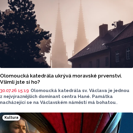
Olomoucká katedrála ukrývá moravské prvenství.
Všimli jste si ho?
30.07.26 15:19
Olomoucká katedrála sv. Václava je jednou
z nejvýraznějších dominant centra Hané. Památka
nacházející se na Václavském náměstí má bohatou
historii. Prohlédněte si fotografie. Máme pro vás také
něco málo z historie současné národní kulturní památky.
Kultura