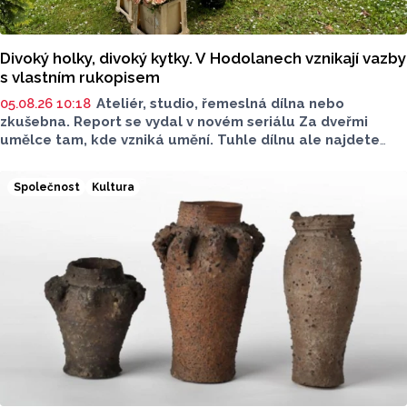
Divoký holky, divoký kytky. V Hodolanech vznikají vazby
s vlastním rukopisem
05.08.26 10:18
Ateliér, studio, řemeslná dílna nebo
zkušebna. Report se vydal v novém seriálu Za dveřmi
umělce tam, kde vzniká umění. Tuhle dílnu ale najdete
venku. Na jedné zahradě v Hodolanech vznikají květinové
vazby floristek se značkou Divok
ý
.
Společnost
Kultura