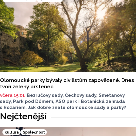
právnická osoba.
Olomoucké parky bývaly civilistům zapovězené. Dnes
tvoří zelený prstenec
včera 15:01
Bezručovy sady, Čechovy sady, Smetanovy
sady, Park pod Dómem, ASO park i Botanická zahrada
s Rozáriem. Jak dobře znáte olomoucké sady a parky?
Dnes se v nich běžně procházíme a kocháme se krásami,
Nejčtenější
které v nich jsou. Vždy tomu tak ale nebylo.
Kultura
Společnost