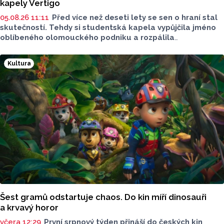
kapely Vertigo
05.08.26 11:11
Před více než deseti lety se sen o hraní stal
skutečností. Tehdy si studentská kapela vypůjčila jméno
oblíbeného olomouckého podniku a rozpálila
reproduktory. Po studiích se však jejich cesty na dlouhou
dobu rozešly. Minulý rok ale britpopová kapela Vertigo
Kultura
nabrala druhý dech. Tentokrát už v pozměněné sestavě.
Šest gramů odstartuje chaos. Do kin míří dinosauři
a krvavý horor
včera 12:29
První srpnový týden přináší do českých kin