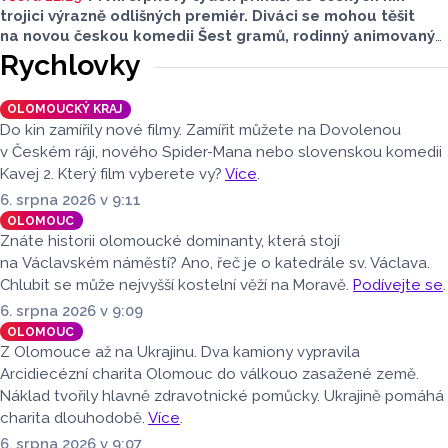
trojici výrazně odlišných premiér. Diváci se mohou těšit
na novou českou komedii Šest gramů, rodinný animovaný
film Tlapková patrola: Dinosauří film i horor Zmrzlinář,
Rychlovky
který je určen pouze dospělým divákům. Filmové novinky
představil Radek Kreuziger v rozhovoru Lukáše Kobzy pro
OLOMOUCKÝ KRAJ
Radio Haná.
Do kin zamířily nové filmy. Zamířit můžete na Dovolenou
v Českém ráji, nového Spider-Mana nebo slovenskou komedii
Kavej 2. Který film vyberete vy?
Více
.
6. srpna 2026 v 9:11
OLOMOUC
Znáte historii olomoucké dominanty, která stojí
na Václavském náměstí? Ano, řeč je o katedrále sv. Václava.
Chlubit se může nejvyšší kostelní věží na Moravě.
Podívejte se
.
6. srpna 2026 v 9:09
OLOMOUC
Z Olomouce až na Ukrajinu. Dva kamiony vypravila
Arcidiecézní charita Olomouc do válkouo zasažené země.
Náklad tvořily hlavně zdravotnické pomůcky. Ukrajině pomáhá
charita dlouhodobě.
Více
.
6. srpna 2026 v 9:07