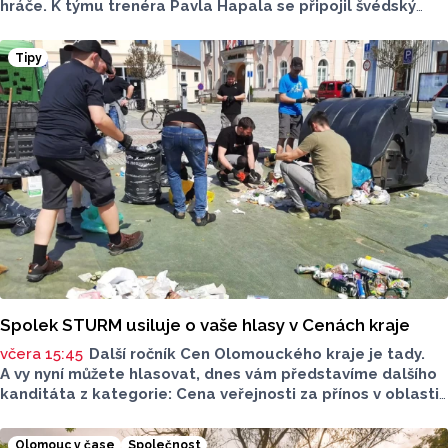
hráče. K týmu trenéra Pavla Hapala se připojil švédský
obránce Anton Ekeroth, který přichází na Hanou
z norského HamKamu. Sigma to uvedla na svém webu,
Tipy
o tom, na jak dlouho podepsal nov hráč smlouvu
neinformovala.
Spolek STURM usiluje o vaše hlasy v Cenách kraje
včera 15:45
Další ročník Cen Olomouckého kraje je tady.
A vy nyní můžete hlasovat, dnes vám představíme dalšího
kanditáta z kategorie: Cena veřejnosti za přínos v oblasti
životního prostředí. Toto je Spolek STURM, nominován
v kategorii: Významný počin v ochraně životního prostředí -
Olomouc v čase
Společnost