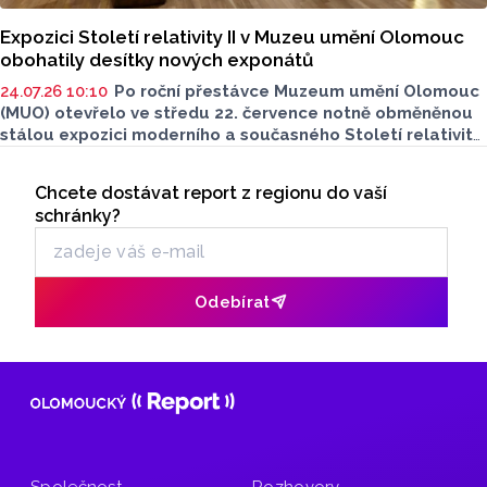
Expozici Století relativity II v Muzeu umění Olomouc
obohatily desítky nových exponátů
24.07.26 10:10
Po roční přestávce Muzeum umění Olomouc
(MUO) otevřelo ve středu 22. července notně obměněnou
stálou expozici moderního a současného Století relativity
II. Jejím hlavním záměrem je představit zejména laické
Seriály
veřejnosti na vybraných dílech složitý příběh prolínání
Chcete dostávat report z regionu do vaší
Odběr newsletteru
se různých, často protichůdných, uměleckých stylů
schránky?
na pozadí víceméně lineární časové osy. Důraz je položený
především na malířská a sochařská díla, která
návštěvníkům přibližují základní proudy a tendence
v českém moderním umění.
Odebírat
Společnost
Rozhovory