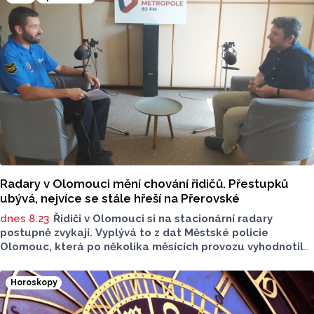
Radary v Olomouci mění chování řidičů. Přestupků
ubývá, nejvíce se stále hřeší na Přerovské
dnes 8:23
Řidiči v Olomouci si na stacionární radary
postupně zvykají. Vyplývá to z dat Městské policie
Olomouc, která po několika měsících provozu vyhodnotila
situaci na třech nejnovějších měřicích místech. Počet
zaznamenaných přestupků zde oproti prvním měsícům
Horoskopy
výrazně klesl, v některých lokalitách až o polovinu.
O dopravě, ale i o případech, která musela Městská