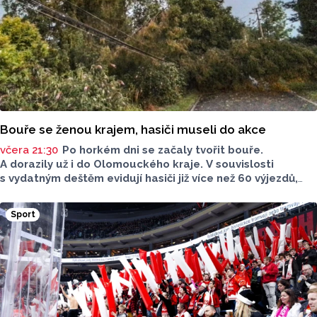
Bouře se ženou krajem, hasiči museli do akce
včera 21:30
Po horkém dni se začaly tvořit bouře.
A dorazily už i do Olomouckého kraje. V souvislosti
s vydatným deštěm evidují hasiči již více než 60 výjezdů,
nejvíce na Šumpersku. Hasičský záchranný sbor (HZS)
Olomouckého kraje o tom informoval na sociálních sítích.
Sport