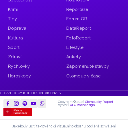
Krimi
Reportáže
Tipy
Fórum OR
Doprava
DataReport
Kultura
FotoReport
Sport
Lifestyle
Zdraví
Ankety
Rychlovky
Zapomenuté stavby
Horoskopy
Olomouc v čase
GDPR
ETICKÝ KODEX
KONTAKTY
RSS
Copyright © 2026
Olomoucký Report
Vytvořil
OLC Webdesign
Jakékoliv užití textového či vizuálního obsahu podléhá schválení