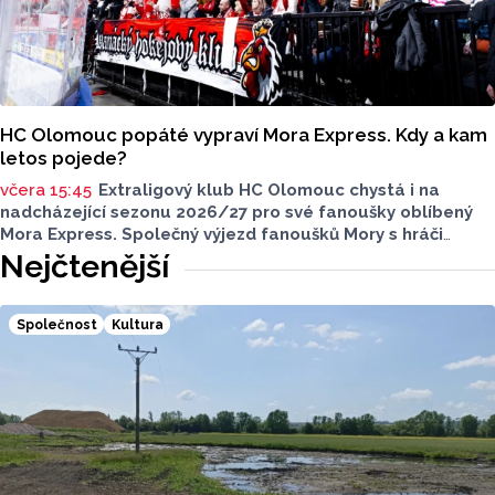
HC Olomouc popáté vypraví Mora Express. Kdy a kam
letos pojede?
včera 15:45
Extraligový klub HC Olomouc chystá i na
nadcházející sezonu 2026/27 pro své fanoušky oblíbený
Mora Express. Společný výjezd fanoušků Mory s hráči
speciální vlakovou soupravou se uskuteční v sobotu 24.
Nejčtenější
října. Stejně jako roky předtím, tak i letos bude cílovou
destinací pražská Libeň, kde kohouti vyzvou v O2 aréně
Spartu Praha.
Společnost
Kultura