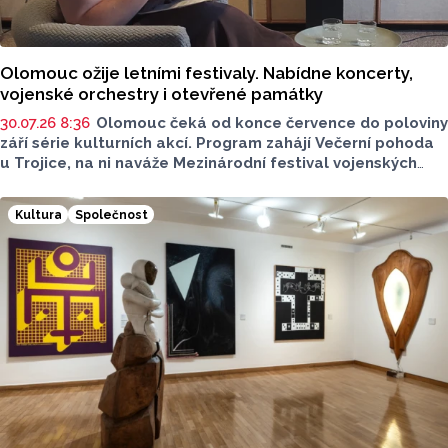
Olomouc ožije letními festivaly. Nabídne koncerty,
vojenské orchestry i otevřené památky
30.07.26 8:36
Olomouc čeká od konce července do poloviny
září série kulturních akcí. Program zahájí Večerní pohoda
u Trojice, na ni naváže Mezinárodní festival vojenských
hudeb a letní sezonu uzavřou Dny evropského dědictví.
Většina programu se uskuteční na Horním náměstí,
Kultura
Společnost
koncerty Večerní pohody budou zdarma. Více o akcích
sdělila v podcastu Radia Metropole Tomáše Gottwalda
referentka oddělení organizace společenských akcí
města Olomouce Anna Šmídková.