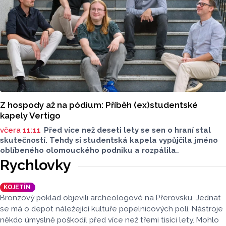
Z hospody až na pódium: Příběh (ex)studentské
kapely Vertigo
včera 11:11
Před více než deseti lety se sen o hraní stal
skutečností. Tehdy si studentská kapela vypůjčila jméno
oblíbeného olomouckého podniku a rozpálila
reproduktory. Po studiích se však jejich cesty na dlouhou
Rychlovky
dobu rozešly. Minulý rok ale britpopová kapela Vertigo
nabrala druhý dech. Tentokrát už v pozměněné sestavě.
KOJETÍN
Bronzový poklad objevili archeologové na Přerovsku. Jednat
se má o depot náležející kultuře popelnicových polí. Nástroje
někdo úmyslně poškodil před více než třemi tisíci lety. Mohlo