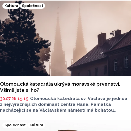
se značkou Divok
ý
.
Kultura
Společnost
Olomoucká katedrála ukrývá moravské prvenství.
Všimli jste si ho?
30.07.26 15:19
Olomoucká katedrála sv. Václava je jednou
z nejvýraznějších dominant centra Hané. Památka
nacházející se na Václavském náměstí má bohatou
historii. Prohlédněte si fotografie. Máme pro vás také
něco málo z historie současné národní kulturní památky.
Společnost
Kultura