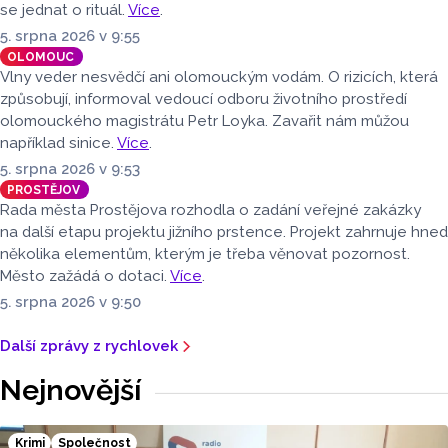
se jednat o rituál.
Více
.
5. srpna 2026 v 9:55
OLOMOUC
Vlny veder nesvědčí ani olomouckým vodám. O rizicích, která
způsobují, informoval vedoucí odboru životního prostředí
olomouckého magistrátu Petr Loyka. Zavařit nám můžou
například sinice.
Více
.
5. srpna 2026 v 9:53
PROSTĚJOV
Rada města Prostějova rozhodla o zadání veřejné zakázky
na další etapu projektu jižního prstence. Projekt zahrnuje hned
několika elementům, kterým je třeba věnovat pozornost.
Město zažádá o dotaci.
Více
.
5. srpna 2026 v 9:50
Další zprávy z rychlovek
Nejnovější
Krimi
Společnost