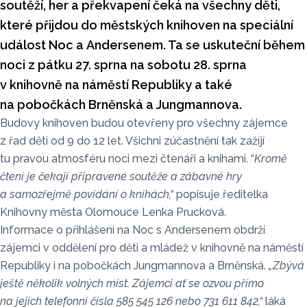
soutěží, her a překvapení čeká na všechny děti,
které přijdou do městských knihoven na speciální
událost Noc a Andersenem. Ta se uskuteční během
noci z pátku 27. sprna na sobotu 28. sprna
v knihovně na náměstí Republiky a také
na pobočkách Brněnská a Jungmannova.
Budovy knihoven budou otevřeny pro všechny zájemce
z řad dětí od 9 do 12 let. Všichni zúčastnění tak zažíjí
tu pravou atmosféru noci mezi čtenáři a knihami. “
Kromě
čtení je čekají připravené soutěže a zábavné hry
a samozřejmě povídání o knihách,“
popisuje ředitelka
Knihovny města Olomouce Lenka Prucková.
Informace o přihlášení na Noc s Andersenem obdrží
zájemci v oddělení pro děti a mládež v knihovně na náměstí
Republiky i na pobočkách Jungmannova a Brněnská.
„Zbývá
ještě několik volných míst. Zájemci ať se ozvou přímo
na jejich telefonní čísla 585 545 126 nebo 731 611 842,“
láká