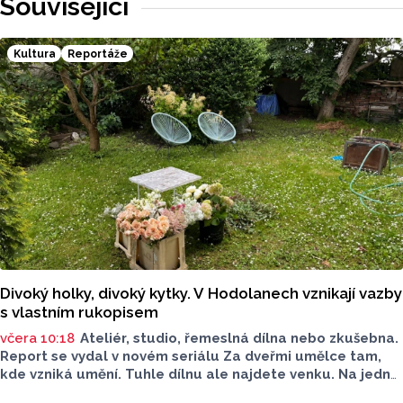
Související
Kultura
Reportáže
Divoký holky, divoký kytky. V Hodolanech vznikají vazby
s vlastním rukopisem
včera 10:18
Ateliér, studio, řemeslná dílna nebo zkušebna.
Report se vydal v novém seriálu Za dveřmi umělce tam,
kde vzniká umění. Tuhle dílnu ale najdete venku. Na jedné
zahradě v Hodolanech vznikají květinové vazby floristek