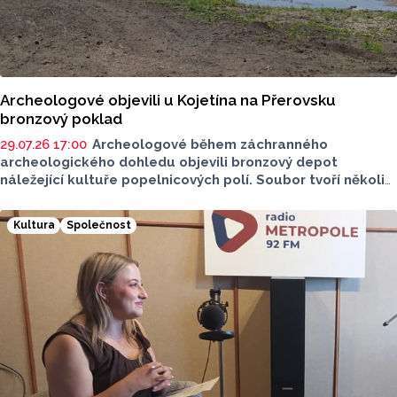
Archeologové objevili u Kojetína na Přerovsku
bronzový poklad
29.07.26 17:00
Archeologové během záchranného
archeologického dohledu objevili bronzový depot
náležející kultuře popelnicových polí. Soubor tvoří několik
bronzových předmětů a jejich fragmentů, jejichž výzkum
přináší poznatky o životě a materiální kultuře tehdejších
Kultura
Společnost
komunit. Bronzové nástroje, které někdo před více než
třemi tisíci lety úmyslně poškodil a uložil do bývalého
mokřadu, objevili archeologové u Kojetína. Podle
dosavadního vyhodnocení mohl být depot součástí
rituálního jednání.