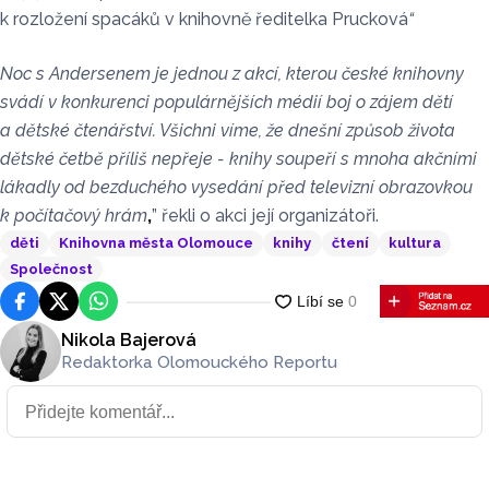
k rozložení spacáků v knihovně ředitelka Prucková
“
Noc s Andersenem je jednou z akcí, kterou české knihovny
svádí v konkurenci populárnějších médií boj o zájem dětí
a dětské čtenářství. Všichni víme, že dnešní způsob života
dětské četbě příliš nepřeje - knihy soupeří s mnoha akčními
lákadly od bezduchého vysedání před televizní obrazovkou
k počítačový hrám
,
” řekli o akci její organizátoři.
děti
Knihovna města Olomouce
knihy
čtení
kultura
Společnost
Facebook
Platforma X
WhatsApp
Nikola Bajerová
Redaktorka Olomouckého Reportu