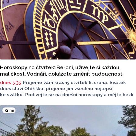
policie Olomouc (MPO) řešit mluvil v pocastu Radia
Metropole s Tomášem Gottwaldem mluvčí MPO Petr
Čunderle.
Horoskopy na čtvrtek: Berani, užívejte si každou
maličkost. Vodnáři, dokážete změnit budoucnost
dnes 5:35
Přejeme vám krásný čtvrtek 6. srpna. Svátek
dnes slaví Oldřiška, přejeme jim všechno nejlepší
ke svátku. Podívejte se na dnešní horoskopy a mějte hezký
den.
Krimi