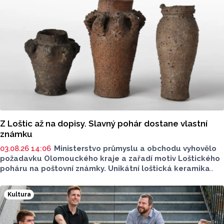
Z Loštic až na dopisy. Slavný pohár dostane vlastní
známku
03.08.26 14:06
Ministerstvo průmyslu a obchodu vyhovělo
požadavku Olomouckého kraje a zařadí motiv Loštického
poháru na poštovní známky. Unikátní loštická keramika
si získala věhlas po celém světě, vyráběla se od
konce 14. zhruba do poloviny 16. století.
Kultura