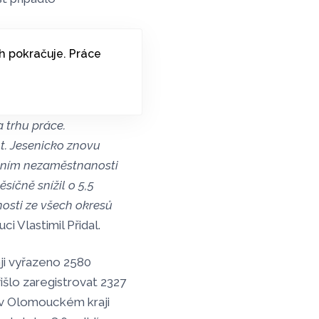
 pokračuje. Práce
 trhu práce.
t. Jesenicko znovu
sáním nezaměstnanosti
íčně snížil o 5,5
nosti ze všech okresů
i Vlastimil Přidal.
ji vyřazeno 2580
išlo zaregistrovat 2327
a v Olomouckém kraji