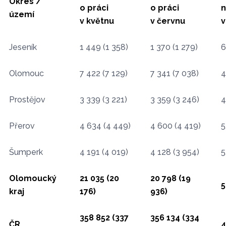
Okres /
o práci
o práci
území
v květnu
v červnu
v
Jeseník
1 449 (1 358)
1 370 (1 279)
6
Olomouc
7 422 (7 129)
7 341 (7 038)
4
Prostějov
3 339 (3 221)
3 359 (3 246)
4
Přerov
4 634 (4 449)
4 600 (4 419)
5
Šumperk
4 191 (4 019)
4 128 (3 954)
5
Olomoucký
21 035 (20
20 798 (19
5
kraj
176)
936)
358 852 (337
356 134 (334
ČR
4