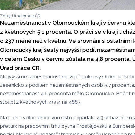
Zdroj: Úřad práce ČR
Nezaměstnanost v Olomouckém kraji v červnu kle
z květnových 5,1 procenta. O práci se v kraji uchá
o 237 méně než v květnu. Ve srovnání s ostatními k
Olomoucký kraj šestý nejvyšší podíl nezaměstna
v celém Česku v červnu zůstala na 4,8 procenta. Ú
Úřad práce ČR.
Nejvyšší nezaměstnanost mezi pěti okresy Olomouckého 
Jesenicko s podílem nezaměstnaných osob 5,7 procenta.
nezaměstnanost 4,6 procenta mělo Olomoucko. Počet n
stoupl z květnových 4554 na 4883.
Na jedno volné pracovní místo připadalo 4,3 uchazeče o 
přetlak na pracovním trhu byl na Prostějovsku a Šumpersk
pozici. Nejméně nezaměstnaných v poměru k nabídce mís