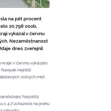
sla na pět procent
zelo 20.798 osob,
raji vykázal v červnu
ných. Nezaměstnanost
daje dnes zveřejnil
kraje v červnu vykázalo
 Naopak nejnižší
abízených volných míst
zaměstnání. Největší
u s 4,7 uchazeče na jednu
t připadlo