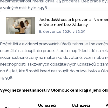
nezaměstnanost menší, činila 4,5 procenta. Bez práce bylo
a volných míst bylo 4496.
Jednodušší cesta k prevenci. Na m
můžete nově bez žádanky
8. července 2026 v 12:29
Počet lidí v evidenci pracovních úřadů zahrnuje i nezamě
okamžitě nastoupit do práce. Jsou to například lidé na rek
nezaměstnané ženy na mateřské dovolené, vězni nebo n
neschopnosti. Takzvaných dosažitelných uchazečů o zam
do 64 let, kteří mohli ihned nastoupit do práce, bylo v O
19 936.
Vývoj nezaměstnanosti v Olomouckém kraji a jeho ok
Uchazeči
Uchazeči
P