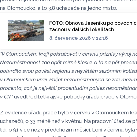
na Olomoucko, a to 3,8 uchazeče na jedno místo.
FOTO: Obnova Jeseníku po povodních
začnou v dalších lokalitách
8. července 2026 v 12:16
"V Olomouckém kraji pokračoval v červnu příznivý vývoj na
Nezaměstnanost zde opět mírně klesla, a to na pět procen
potvrdilo svou pověst regionu s největším sezónním kolí
v Olomouckém kraji. Počet nezaměstnaných se zde meziměs
procenta, což je největší procentuální pokles nezaměstna
v ČR,"
uvedl ředitel krajské pobočky úřadu práce v Olomouc
Z evidence úřadu práce bylo v červnu v Olomouckém kra
uchazečů, o 33 méně než v květnu. Na pracovní úřad se př
lidí, o 91 více než v předchozím měsíci. Loni v červnu byl