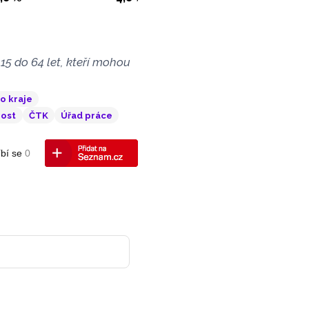
15 do 64 let, kteří mohou
o kraje
nost
ČTK
Úřad práce