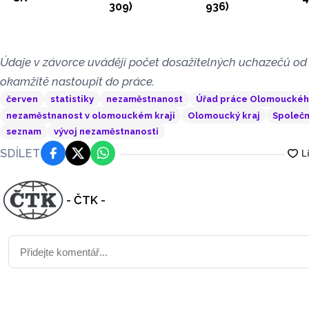
309)
936)
Údaje v závorce uvádějí počet dosažitelných uchazečů od 
okamžitě nastoupit do práce.
červen
statistiky
nezaměstnanost
Úřad práce Olomouckéh
nezaměstnanost v olomouckém kraji
Olomoucký kraj
Společ
seznam
vývoj nezaměstnanosti
SDÍLET
Facebook
Platforma X
WhatsApp
- ČTK -