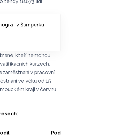
 tehdy 18.673 lidí
amograf v Šumperku
stnané, kteří nemohou
valifikačních kurzech,
ezaměstnaní v pracovní
ěstnání ve věku od 15
lomouckém kraji v červnu
resech:
odíl
Podíl