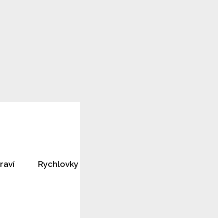
raví
Rychlovky
Horoskopy
Rozhovory