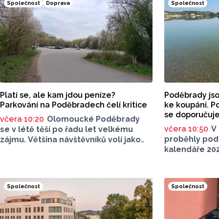
Společnost
Doprava
Společnost
Platí se, ale kam jdou peníze?
Poděbrady jso
Parkování na Poděbradech čelí kritice
ke koupání. P
se doporučuje
včera 10:20
Olomoucké Poděbrady
včera 10:50
V 
se v létě těší po řadu let velkému
proběhly pod
zájmu. Většina návštěvníků volí jako
kalendáře 20
dopravu na místo jízdu autem. Právě
vzorků vody n
parkování na Poděbradech je mnoho
sledovaných 
let tématem, které mezi veřejností
lokalitách v 
rezonuje. Na konci června vznikla
Společnost
Společnost
ve Vodní nádr
na Facebooku stránka s názvem
a v Koupací o
Poděbrady bez závor a nelegálního
Poděbrady). 
parkovného, která upozorňuje