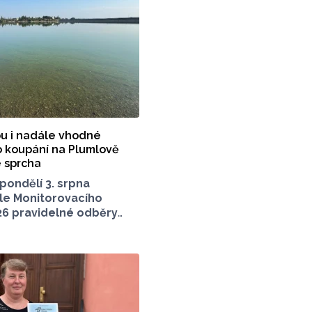
u i nadále vhodné
o koupání na Plumlově
 sprcha
pondělí 3. srpna
le Monitorovacího
26 pravidelné odběry
a dvou tradičně
přírodních koupacích
Olomouckém kraji –
ži Plumlov (VN Plumlov)
blasti Poděbrady (KO
Monitoring byl proveden