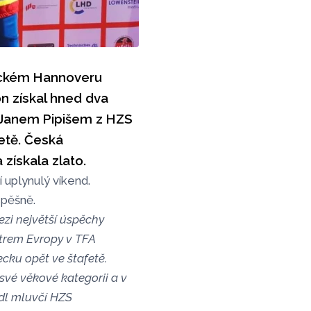
meckém Hannoveru
on získal hned dva
 Janem Pipišem z HZS
etě. Česká
získala zlato.
 uplynulý víkend.
spěšně.
ezi největší úspěchy
istrem Evropy v TFA
ecku opět ve štafetě.
 své věkové kategorii a v
edl mluvčí HZS