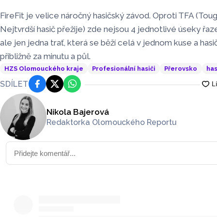
FireFit je velice náročný hasičský závod. Oproti TFA (Toug
Nejtvrdší hasič přežije) zde nejsou 4 jednotlivé úseky ř
ale jen jedna trať, která se běží celá v jednom kuse a hasič
přibližně za minutu a půl.
HZS Olomouckého kraje
Profesionální hasiči
Přerovsko
has
SDÍLET
Facebook
Platforma X
WhatsApp
Nikola Bajerová
Redaktorka Olomouckého Reportu