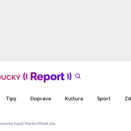
Tipy
Doprava
Kultura
Sport
Zd
ovský hasič Martin Plšek zlat
ou a bronzovou medaili, zlato vybojovala i reprezentace