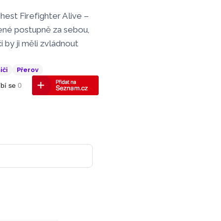
hest Firefighter Alive –
azené postupně za sebou,
i by ji měli zvládnout
iči
Přerov