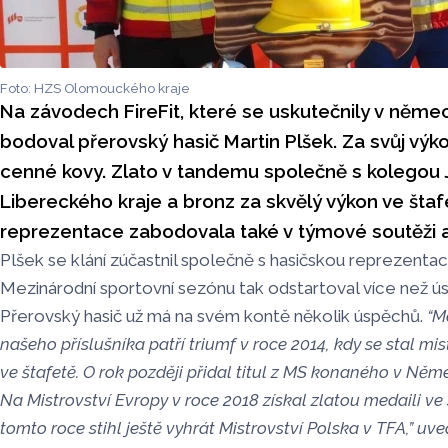
Foto: HZS Olomouckého kraje
Na závodech FireFit, které se uskutečnily v ně
bodoval přerovský hasič Martin Plšek. Za svůj výk
cenné kovy. Zlato v tandemu společně s kolegou
Libereckého kraje a bronz za skvělý výkon ve štaf
reprezentace zabodovala také v týmové soutěži a 
Plšek se klání zúčastnil společně s hasičskou reprezentací
Mezinárodní sportovní sezónu tak odstartoval více než ú
Přerovský hasič už má na svém kontě několik úspěchů.
“M
našeho příslušníka patří triumf v roce 2014, kdy se stal m
ve štafetě. O rok později přidal titul z MS konaného v Něm
Na Mistrovství Evropy v roce 2018 získal zlatou medaili ve
tomto roce stihl ještě vyhrát Mistrovství Polska v TFA,” uv