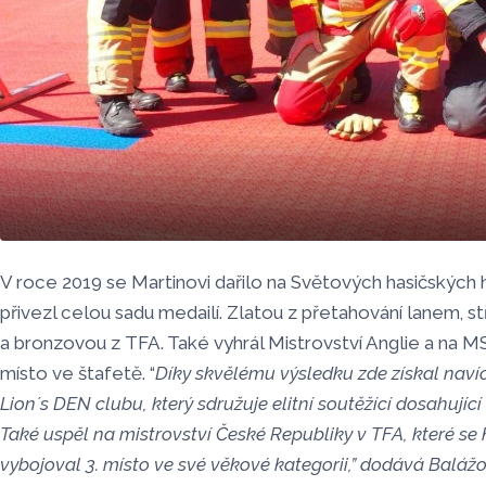
Foto: HZS Olomouckého kraje
V roce 2019 se Martinovi dařilo na Světových hasičských h
přivezl celou sadu medailí. Zlatou z přetahování lanem, st
a bronzovou z TFA. Také vyhrál Mistrovství Anglie a na M
místo ve štafetě. “
Díky skvělému výsledku zde získal navíc
Lion´s DEN clubu, který sdružuje elitní soutěžící dosahující
Také uspěl na mistrovství České Republiky v TFA, které se 
vybojoval 3. místo ve své věkové kategorii,” dodává Baláž