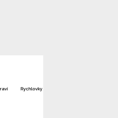
raví
Rychlovky
Horoskopy
Rozhovory