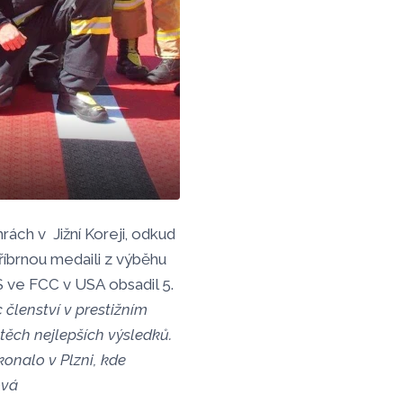
rách v Jižní Koreji, odkud
říbrnou medaili z výběhu
S ve FCC v USA obsadil 5.
 členství v prestižním
 těch nejlepších výsledků.
konalo v Plzni, kde
ová