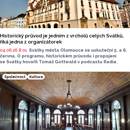
Historický průvod je jedním z vrcholů celých Svátků,
říká jedna z organizátorek
04.06.26 8:01
Svátky města Olomouce se uskuteční 5. a 6.
června. O programu, historickém průvodu i propojení
se Svátky hovořil Tomáš Gottwald v podcastu Radia
Metropole. Hostkou byla Anna Šmídková z oddělení
organizace společenských akcí statutárního města
Společnost
Kultura
Olomouce.