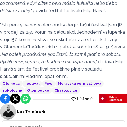
co znamená, když cítíte z piva máslo, kukuřici nebo třeba
dětské zvratky,“
povídá ředitel festivalu Filip Harviš.
Vstupenky
na nový olomoucký degustační festival jsou již
v prodeji za 250 korun na celou akci. Jednodenní vstupenka
stojí 150 korun. Festival se uskuteční v areálu sokolovny
v Olomouci-Chválkovicích v pátek a sobotu 18. a 19. června.
„Na pátek prodáváme 500 lístků, to samé platí pro sobotu.
Rychle mizí, věříme, že budeme mít vyprodáno,“
dodává Filip
Harviš s tím, že festival proběhne plně v souladu
s aktuálními vládními opatřeními.
Olomouc
festival
Pivo
Moravská vernisáž piva
sokolovna
Olomoucko
Chválkovice
Facebook
Platforma X
WhatsApp
Jan Tománek