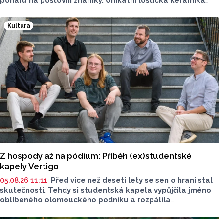
poháru na poštovní známky. Unikátní loštická keramika
si získala věhlas po celém světě, vyráběla se od
konce 14. zhruba do poloviny 16. století.
Kultura
Z hospody až na pódium: Příběh (ex)studentské
kapely Vertigo
05.08.26 11:11
Před více než deseti lety se sen o hraní stal
skutečností. Tehdy si studentská kapela vypůjčila jméno
oblíbeného olomouckého podniku a rozpálila
reproduktory. Po studiích se však jejich cesty na dlouhou