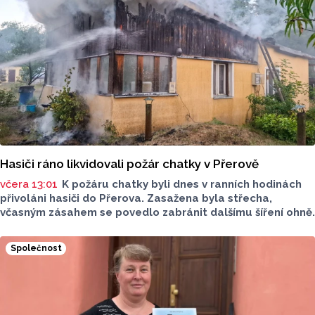
Hasiči ráno likvidovali požár chatky v Přerově
včera 13:01
K požáru chatky byli dnes v ranních hodinách
přivoláni hasiči do Přerova. Zasažena byla střecha,
včasným zásahem se povedlo zabránit dalšímu šíření ohně.
Společnost