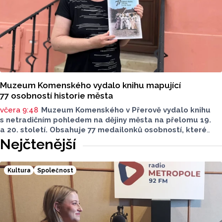
Muzeum Komenského vydalo knihu mapující
77 osobností historie města
včera 9:48
Muzeum Komenského v Přerově vydalo knihu
s netradičním pohledem na dějiny města na přelomu 19.
a 20. století. Obsahuje 77 medailonků osobností, které
se na jeho rozvoji významně podílely. Jejich životní příběhy
Nejčtenější
jsou doplněny dobovými snímky. Podle autorky publikace
Šárky Krákorové Pajůrkové tomu předcházelo 13 let
pátrání po jejich osudech. Kniha vychází u příležitosti
Kultura
Společnost
letošního 770. výročí povýšení Přerova na královské město,
sdělila ČTK mluvčí radnice Lenka Chalupová.