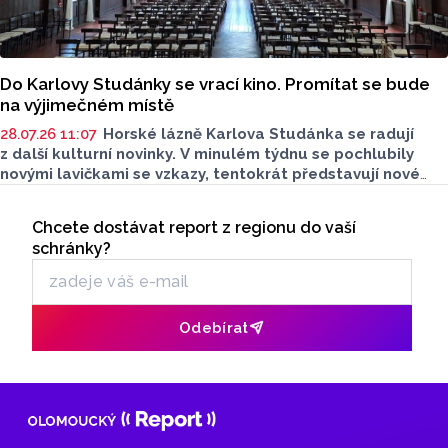
Do Karlovy Studánky se vrací kino. Promítat se bude
na výjimečném místě
28.07.26 11:07
Horské lázně Karlova Studánka se radují
z další kulturní novinky. V minulém týdnu se pochlubily
novými lavičkami se vzkazy, tentokrát představují nové
lázeňské kino. Na promítání se můžete těšit už dnes.
Seriály
Na provoz kina přispěje i obec Karlova Studánka.
Chcete dostávat report z regionu do vaší
Odběr newsletteru
schránky?
Odebírat