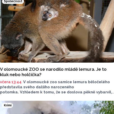
Společnost
44,84 koruny. Podle údajů společnosti CCS, která ceny
sleduje, je benzin v současnosti o 7,73 koruny dražší než
před rokem, za naftu tehdy motoristé platili o 11,31
koruny méně.
V olomoucké ZOO se narodilo mládě lemura. Je to
kluk nebo holčička?
včera 13:44
V olomoucké zoo samice lemura běločelého
představila svého dalšího narozeného
potomka. Vzhledem k tomu, že se doslova pěkně vybarvil,
je téměř jisté, že se jedná o samce. Samice totiž bývají
hnědé, případně hnědošedé, zato samci se pyšní bílým
Krimi
zbarvením hlavy.