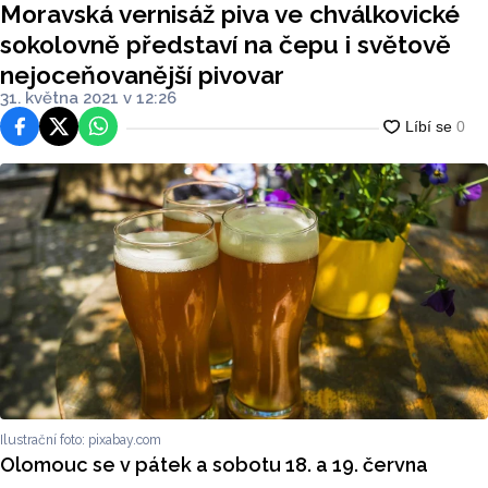
Moravská vernisáž piva ve chválkovické
ější pivovar
sokolovně představí na čepu i světově
nejoceňovanější pivovar
31. května 2021 v 12:26
Facebook
Platforma X
WhatsApp
Ilustrační foto: pixabay.com
Olomouc se v pátek a sobotu 18. a 19. června