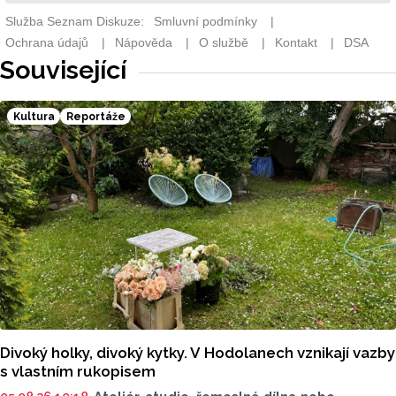
Související
Kultura
Reportáže
Divoký holky, divoký kytky. V Hodolanech vznikají vazby
s vlastním rukopisem