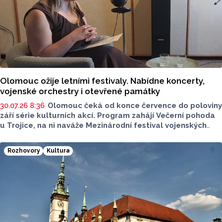
Olomouc ožije letními festivaly. Nabídne koncerty,
vojenské orchestry i otevřené památky
30.07.26 8:36
Olomouc čeká od konce července do poloviny
září série kulturních akcí. Program zahájí Večerní pohoda
u Trojice, na ni naváže Mezinárodní festival vojenských
hudeb a letní sezonu uzavřou Dny evropského dědictví.
Většina programu se uskuteční na Horním náměstí,
Rozhovory
Kultura
koncerty Večerní pohody budou zdarma. Více o akcích
sdělila v podcastu Radia Metropole Tomáše Gottwalda
referentka oddělení organizace společenských akcí
města Olomouce Anna Šmídková.