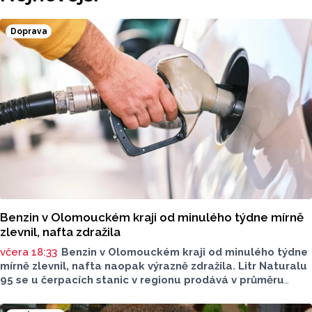
Doprava
Benzin v Olomouckém kraji od minulého týdne mírně
zlevnil, nafta zdražila
včera 18:33
Benzin v Olomouckém kraji od minulého týdne
mírně zlevnil, nafta naopak výrazně zdražila. Litr Naturalu
95 se u čerpacích stanic v regionu prodává v průměru
za 42,27 koruny, před týdnem byl o deset haléřů dražší.
O 84 haléřů zdražila nafta, za litr teď řidiči dají průměrně