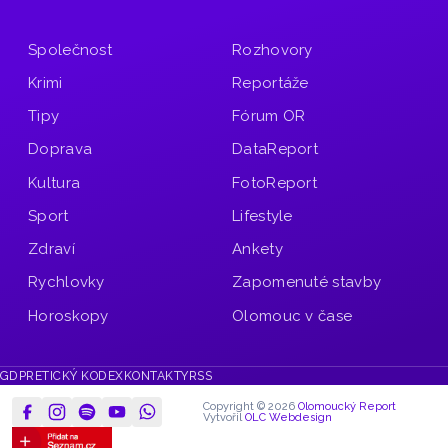
Společnost
Rozhovory
Krimi
Reportáže
Tipy
Fórum OR
Doprava
DataReport
Kultura
FotoReport
Sport
Lifestyle
Zdraví
Ankety
Rychlovky
Zapomenuté stavby
Horoskopy
Olomouc v čase
GDPR
ETICKÝ KODEX
KONTAKTY
RSS
Copyright © 2026
Olomoucký Report
Vytvořil
OLC Webdesign