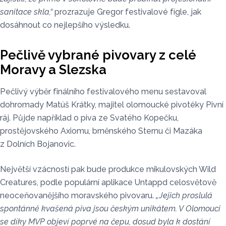
sanitace skla,“
prozrazuje Gregor festivalové fígle, jak
dosáhnout co nejlepšího výsledku.
Pečlivě vybrané pivovary z celé
Moravy a Slezska
Pečlivý výběr finálního festivalového menu sestavoval
dohromady Matúš Krátky, majitel olomoucké pivotéky Pivní
ráj. Půjde například o piva ze Svatého Kopečku,
prostějovského Axiomu, brněnského Sternu či Mazáka
z Dolních Bojanovic.
Největší vzácností pak bude produkce mikulovských Wild
Creatures, podle populární aplikace Untappd celosvětově
neoceňovanějšího moravského pivovaru.
„Jejich proslulá
spontánně kvašená piva jsou českým unikátem. V Olomouci
se díky MVP objeví poprvé na čepu, dosud byla k dostání