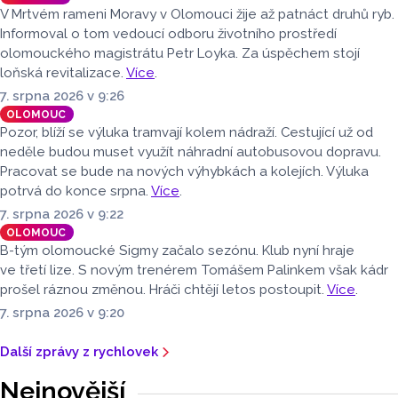
Radio Haná.
V Mrtvém rameni Moravy v Olomouci žije až patnáct druhů ryb.
Informoval o tom vedoucí odboru životního prostředí
olomouckého magistrátu Petr Loyka. Za úspěchem stojí
loňská revitalizace.
Více
.
7. srpna 2026 v 9:26
OLOMOUC
Pozor, blíží se výluka tramvají kolem nádraží. Cestující už od
neděle budou muset využít náhradní autobusovou dopravu.
Pracovat se bude na nových výhybkách a kolejích. Výluka
potrvá do konce srpna.
Více
.
7. srpna 2026 v 9:22
OLOMOUC
B-tým olomoucké Sigmy začalo sezónu. Klub nyní hraje
ve třetí lize. S novým trenérem Tomášem Palinkem však kádr
prošel ráznou změnou. Hráči chtějí letos postoupit.
Více
.
7. srpna 2026 v 9:20
Další zprávy z rychlovek
Nejnovější