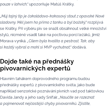
pouze v lahvích,“
upozorňuje Matúš Krátky.
„Můj tajný tip je čokoládovo-kokosový stout z opavské Nové
sladovny. Měl jsem ho přímo z tanku a byl božský,“
rozplývá
se Krátky. Při výběru piv se snažil obsáhnout velké množství
stylů, nicméně vsadil také na poctivou porci ležáků, jimiž
Morava vyniká.
„Cílem byla kvalita a pestrost. Tak, aby
si každý vybral a mohl si MVP vychutnat,“
dodává.
Dojde také na přednášky
pivovarnických expertů
Hlavním tahákem doprovodného programu budou
přednášky expertů z pivovarnického světa, jako bude
například senzorické poznávání pivních vad pod taktovkou
Davida Jandy a jeho sady Snifair.
„Naučíte se rozeznat
a pojmenovat nejčastější chyby pivovarníků. Zjistíte,