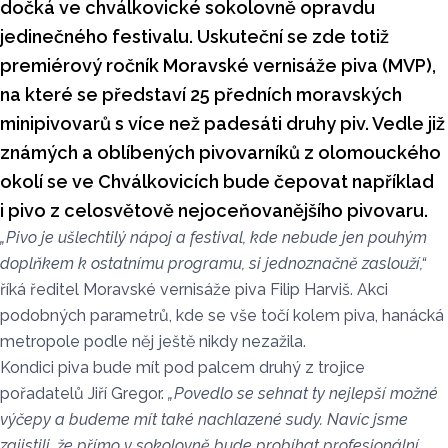
dočká ve chválkovické sokolovně opravdu
jedinečného festivalu. Uskuteční se zde totiž
premiérový ročník Moravské vernisáže piva (MVP),
na které se představí 25 předních moravských
minipivovarů s více než padesáti druhy piv. Vedle již
známých a oblíbených pivovarníků z olomouckého
okolí se ve Chválkovicích bude čepovat například
i pivo z celosvětově nejoceňovanějšího pivovaru.
„Pivo je ušlechtilý nápoj a festival, kde nebude jen pouhým
doplňkem k ostatnímu programu, si jednoznačně zaslouží,“
říká ředitel Moravské vernisáže piva Filip Harviš. Akci
podobných parametrů, kde se vše točí kolem piva, hanácká
metropole podle něj ještě nikdy nezažila.
Kondici piva bude mít pod palcem druhý z trojice
pořadatelů Jiří Gregor.
„Povedlo se sehnat ty nejlepší možné
výčepy a budeme mít také nachlazené sudy. Navíc jsme
zajistili, že přímo v sokolovně bude probíhat profesionální