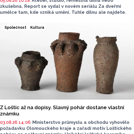
05.08.26 10:18
Ateliér, studio, řemeslná dílna nebo
zkušebna. Report se vydal v novém seriálu Za dveřmi
umělce tam, kde vzniká umění. Tuhle dílnu ale najdete
venku. Na jedné zahradě v Hodolanech vznikají květinové
vazby floristek se značkou Divok
ý
.
Společnost
Kultura
Z Loštic až na dopisy. Slavný pohár dostane vlastní
známku
03.08.26 14:06
Ministerstvo průmyslu a obchodu vyhovělo
požadavku Olomouckého kraje a zařadí motiv Loštického