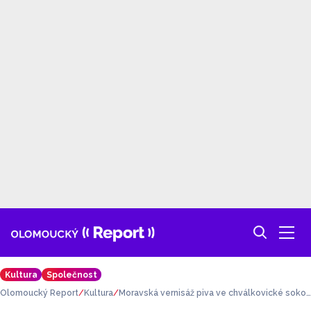
Kultura
Společnost
Olomoucký Report
Kultura
Moravská vernisáž piva ve chválkovické sokol
ovně představí na čepu i světově nejoceňovan