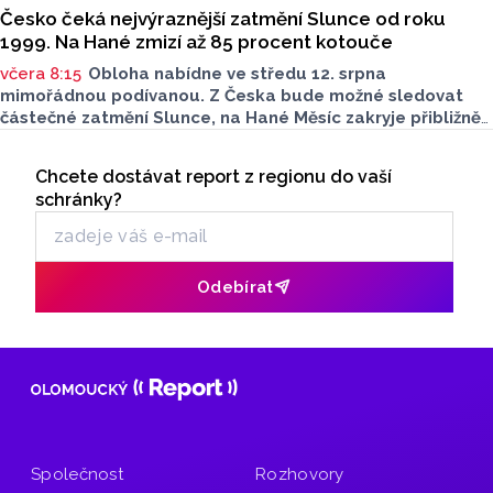
Česko čeká nejvýraznější zatmění Slunce od roku
1999. Na Hané zmizí až 85 procent kotouče
včera 8:15
Obloha nabídne ve středu 12. srpna
mimořádnou podívanou. Z Česka bude možné sledovat
částečné zatmění Slunce, na Hané Měsíc zakryje přibližně
80 až 85 procent slunečního kotouče. Podle olomouckého
Seriály
hvězdáře Michala půjde o nejvýraznější zatmění Slunce
Chcete dostávat report z regionu do vaší
Odběr newsletteru
pozorovatelné z Česka od roku 1999. Důležité ale bude
schránky?
najít vhodné místo a především chránit zrak. Více povědel
v rozhovoru Radia Haná s Lukášem Kobzou.
Odebírat
Společnost
Rozhovory