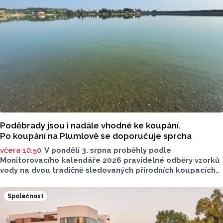
upozorňuje na nevyhovujcí situaci s parkováním
u oblíbeného olomouckého letoviska. Za iniciativou stojí
zastupitel města Olomouce, na jeho přání nebudeme
uvádět jeho identitu.
Poděbrady jsou i nadále vhodné ke koupání.
Po koupání na Plumlově se doporučuje sprcha
včera 10:50
V pondělí 3. srpna proběhly podle
Monitorovacího kalendáře 2026 pravidelné odběry vzorků
vody na dvou tradičně sledovaných přírodních koupacích
lokalitách v Olomouckém kraji – ve Vodní nádrži Plumlov
(VN Plumlov) a v Koupací oblasti Poděbrady (KO
Společnost
Poděbrady). Monitoring byl proveden Krajskou
hygienickou stanicí Olomouckého kraje (KHS)
ve spolupráci se Zdravotním ústavem se sídlem v Ostravě,