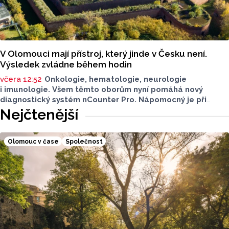
V Olomouci mají přístroj, který jinde v Česku není.
Výsledek zvládne během hodin
včera 12:52
Onkologie, hematologie, neurologie
i imunologie. Všem těmto oborům nyní pomáhá nový
diagnostický systém nCounter Pro. Nápomocný je při
správném určení příčin obtíží i v přesném a včasném
Nejčtenější
nasazení účinné léčby.
Olomouc v čase
Společnost