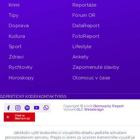
Krimi
Reportáže
Tipy
Fórum OR
Doprava
DataReport
Kultura
FotoReport
Sport
Lifestyle
Zdraví
Ankety
Rychlovky
Zapomenuté stavby
Horoskopy
Olomouc v čase
GDPR
ETICKÝ KODEX
KONTAKTY
RSS
Copyright © 2026
Olomoucký Report
Vytvořil
OLC Webdesign
Jakékoliv užití textového či vizuálního obsahu podléhá schválení
provozovatelem serveru.
Přepis či šíření za účelem komerčního využití je