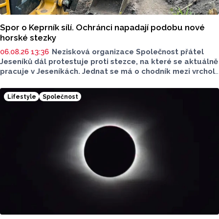
Spor o Keprník sílí. Ochránci napadají podobu nové
horské stezky
06.08.26 13:36
Nezisková organizace Společnost přátel
Jeseníků dál protestuje proti stezce, na které se aktuálně
pracuje v Jeseníkách. Jednat se má o chodník mezi vrcholy
Šerák a Keprník, které turisté hojně vyhledávají. Stavbou
chodníku se podle odborníků příroda jen poškodí, chodník
Lifestyle
Společnost
mezi vrcholy podle nich není nutný.