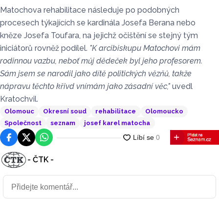
Matochova rehabilitace následuje po podobných
procesech týkajících se kardinála Josefa Berana nebo
kněze Josefa Toufara, na jejichž očištění se stejný tým
iniciátorů rovněž podílel.
"K arcibiskupu Matochovi mám
rodinnou vazbu, neboť můj dědeček byl jeho profesorem.
Sám jsem se narodil jako dítě politických vězňů, takže
nápravu těchto křivd vnímám jako zásadní věc,"
uvedl
Kratochvil.
Olomouc
Okresní soud
rehabilitace
Olomoucko
Společnost
seznam
josef karel matocha
Facebook
Platforma X
WhatsApp
- ČTK -