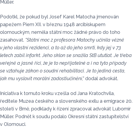
Müller.
Podotkl, že pokud byl Josef Karel Matocha jmenován
papežem Piem XII. v březnu 1948 arcibiskupem
olomouckým, neměla státní moc žádné právo do toho
zasahovat.
"Státní moc z profesora Matochy učinila vězně
v jeho vlastní rezidenci, a to až do jeho smrti, kdy jej v 73
letech zabil infarkt. Jeho sklon se snažila StB ututlat. Je třeba
veřejně a jasně říci, že je to nepřijatelné a i na tyto případy
se vztahuje zákon o soudní rehabilitaci. Je to jediná cesta,
jak mu vyslovit morální zadostiučinění,"
dodal advokát.
Iniciativa k tomuto kroku vzešla od Jana Kratochvila,
ředitele Muzea českého a slovenského exilu a emigrace 20.
století v Brně, podklady k řízení zpracoval advokát Lubomír
Müller. Podnět k soudu podalo Okresní státní zastupitelství
v Olomouci.