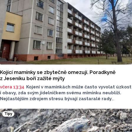
Kojící maminky se zbytečně omezují. Poradkyně
z Jeseníku boří zažité mýty
včera 13:34
Kojení v maminkách může často vyvolat úzkost
i obavy, zda svým jídelníčkem svému miminku neublíží.
Nejčastějším zdrojem stresu bývají zastaralé rady
o nutnosti radikálního omezování jídelníčku, vyhýbání
se nadýmavým potravinám nebo preventivnímu vyřazování
Tipy
alergenů. Mýty o stravě při kojení boří laktační poradkyně
z Jeseníku.