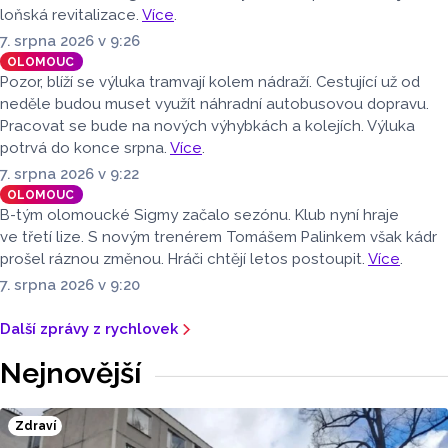
loňská revitalizace.
Více
.
7. srpna 2026 v 9:26
OLOMOUC
Pozor, blíží se výluka tramvají kolem nádraží. Cestující už od
neděle budou muset využít náhradní autobusovou dopravu.
Pracovat se bude na nových výhybkách a kolejích. Výluka
potrvá do konce srpna.
Více
.
7. srpna 2026 v 9:22
OLOMOUC
B-tým olomoucké Sigmy začalo sezónu. Klub nyní hraje
ve třetí lize. S novým trenérem Tomášem Palinkem však kádr
prošel ráznou změnou. Hráči chtějí letos postoupit.
Více
.
7. srpna 2026 v 9:20
Další zprávy z rychlovek
Nejnovější
Zdraví