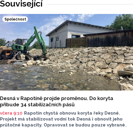
Související
Společnost
Desná v Rapotíně projde proměnou. Do koryta
přibude 34 stabilizačních pásů
včera 9:10
Rapotín chystá obnovu koryta řeky Desné.
Projekt má stabilizovat vodní tok Desná i obnovit jeho
průtočné kapacity. Opravovat se budou pouze vybrané
úseky koryta. Samotná stavba bude rozdělená do šesti