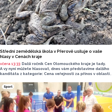
Střední zemědělská škola v Přerově usiluje o vaše
hlasy v Cenách kraje
včera 13:33
Další ročník Cen Olomouckého kraje je tady.
A vy nyní můžete hlasovat, dnes vám představíme dalšího
kanditáta z kategorie: Cena veřejnosti za přínos v oblasti
životního prostředí. Toto je Střední zemědělská škola
v Přerově, která má nominaci v kategorii: Významný počin
Sport
v ochraně životního prostředí - právnická osoba.