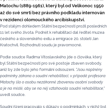
Matochu (1889-1961), který byl od Velikonoc 1950
až do své smrti bez právního podkladu internován
v rezidenci olomouckého arcibiskupství.
Pod stálým dohledem Státní bezpečnosti prožil posledních
11 let svého života. Podnět k rehabilitaci dal ředitel muzea
českého a slovenského exilu a emigrace 20. století Jan
Kratochvil. Rozhodnutí soudu je pravomocné.
Podle soudce Radima Vitoslavského jde o člověka, který
byl Státní bezpečností pro své postoje zbaven svobody,
aniž by zde bylo jeho formální odsouzení.
"Jsou naplněny
podmínky zákona o soudní rehabilitaci, v případě profesora
Matochy šlo o osobu nezákonně zbavenou osobní svobody
a je na místě, aby se na něj vztahovala soudní rehabilitace,"
uvedl soudce.
Soudní řízení pracovalo s důkazy o podmínkách, v nichž byl