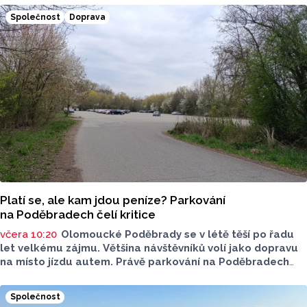
samostatných stavebních projektů.
Společnost
Doprava
Platí se, ale kam jdou peníze? Parkování
na Poděbradech čelí kritice
včera 10:20
Olomoucké Poděbrady se v létě těší po řadu
let velkému zájmu. Většina návštěvníků volí jako dopravu
na místo jízdu autem. Právě parkování na Poděbradech
je mnoho let tématem, které mezi veřejností rezonuje.
Na konci června vznikla na Facebooku stránka s názvem
Společnost
Poděbrady bez závor a nelegálního parkovného, která