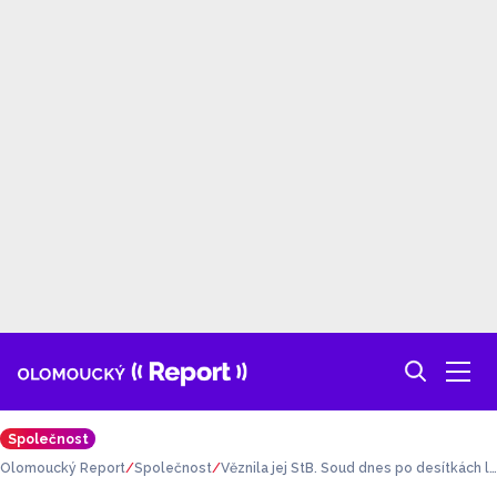
Společnost
Olomoucký Report
Společnost
Věznila jej StB. Soud dnes po desítkách l
et rehabilitoval olomouckého biskupa