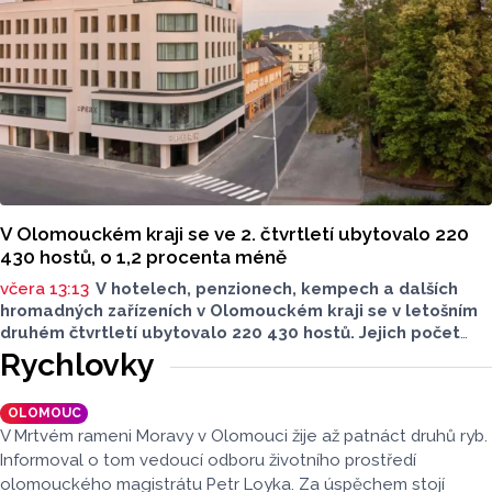
Centrem hygienických laboratoří v Olomouci.
V Olomouckém kraji se ve 2. čtvrtletí ubytovalo 220
430 hostů, o 1,2 procenta méně
včera 13:13
V hotelech, penzionech, kempech a dalších
hromadných zařízeních v Olomouckém kraji se v letošním
druhém čtvrtletí ubytovalo 220 430 hostů. Jejich počet
meziročně klesl o 1,2 procenta. Podle statistik však
Rychlovky
přibylo ubytovaných cizinců, kterých bylo 45 548,
meziročně o 9,1 procenta více. Naopak domácích hostů
OLOMOUC
v regionu ubylo, kraj v tomto období navštívilo 174 882
V Mrtvém rameni Moravy v Olomouci žije až patnáct druhů ryb.
turistů, což bylo meziročně o 3,6 procenta méně. Celkový
Informoval o tom vedoucí odboru životního prostředí
počet přenocování v kraji klesl o 4,7 procenta. Údaje
olomouckého magistrátu Petr Loyka. Za úspěchem stojí
dnes zveřejnil Český statistický úřad (ČSÚ).