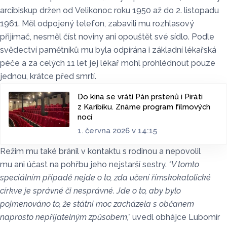
arcibiskup držen od Velikonoc roku 1950 až do 2. listopadu
1961. Měl odpojený telefon, zabavili mu rozhlasový
přijímač, nesměl číst noviny ani opouštět své sídlo. Podle
svědectví pamětníků mu byla odpírána i základní lékařská
péče a za celých 11 let jej lékař mohl prohlédnout pouze
jednou, krátce před smrtí.
Do kina se vrátí Pán prstenů i Piráti
z Karibiku. Známe program filmových
nocí
1. června 2026 v 14:15
Režim mu také bránil v kontaktu s rodinou a nepovolil
mu ani účast na pohřbu jeho nejstarší sestry.
"V tomto
speciálním případě nejde o to, zda učení římskokatolické
církve je správné či nesprávné. Jde o to, aby bylo
pojmenováno to, že státní moc zacházela s občanem
naprosto nepřijatelným způsobem,"
uvedl obhájce Lubomír