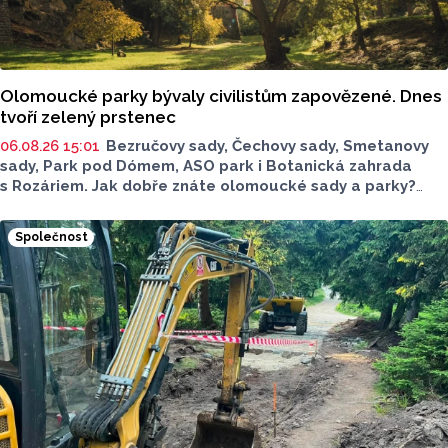
Olomoucké parky bývaly civilistům zapovězené. Dnes
tvoří zelený prstenec
06.08.26 15:01
Bezručovy sady, Čechovy sady, Smetanovy
sady, Park pod Dómem, ASO park i Botanická zahrada
s Rozáriem. Jak dobře znáte olomoucké sady a parky?
Dnes se v nich běžně procházíme a kocháme se krásami,
které v nich jsou. Vždy tomu tak ale nebylo.
Společnost