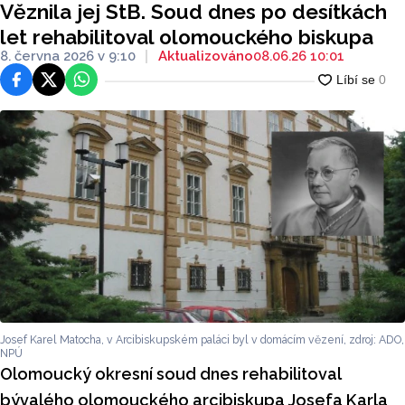
Věznila jej StB. Soud dnes po desítkách
let rehabilitoval olomouckého biskupa
8. června 2026 v 9:10
Aktualizováno
08.06.26 10:01
Facebook
Platforma X
WhatsApp
Josef Karel Matocha, v Arcibiskupském paláci byl v domácím vězení, zdroj: ADO,
NPÚ
Olomoucký okresní soud dnes rehabilitoval
bývalého olomouckého arcibiskupa Josefa Karla