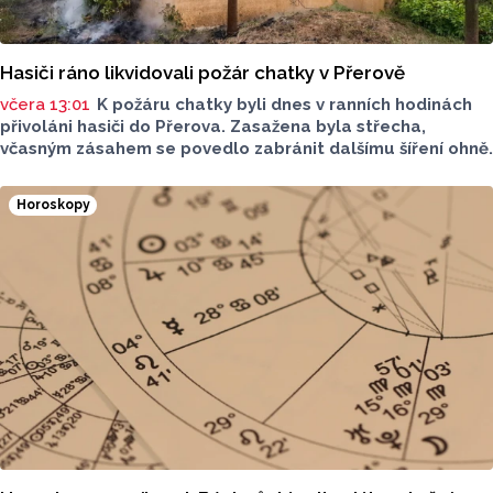
Hasiči ráno likvidovali požár chatky v Přerově
včera 13:01
K požáru chatky byli dnes v ranních hodinách
přivoláni hasiči do Přerova. Zasažena byla střecha,
včasným zásahem se povedlo zabránit dalšímu šíření ohně.
Horoskopy