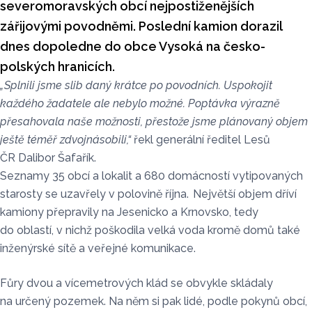
severomoravských obcí nejpostiženějších
zářijovými povodněmi. Poslední kamion dorazil
dnes dopoledne do obce Vysoká na česko-
polských hranicích.
„Splnili jsme slib daný krátce po povodních. Uspokojit
každého žadatele ale nebylo možné. Poptávka výrazně
přesahovala naše možnosti, přestože jsme plánovaný objem
ještě téměř zdvojnásobili,“
řekl generální ředitel Lesů
ČR Dalibor Šafařík.
Seznamy 35 obcí a lokalit a 680 domácností vytipovaných
starosty se uzavřely v polovině října. Největší objem dříví
kamiony přepravily na Jesenicko a Krnovsko, tedy
do oblastí, v nichž poškodila velká voda kromě domů také
inženýrské sítě a veřejné komunikace.
Fůry dvou a vícemetrových klád se obvykle skládaly
na určený pozemek. Na něm si pak lidé, podle pokynů obcí,