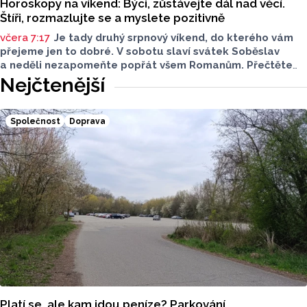
Horoskopy na víkend: Býci, zůstávejte dál nad věcí.
Štíři, rozmazlujte se a myslete pozitivně
včera 7:17
Je tady druhý srpnový víkend, do kterého vám
přejeme jen to dobré. V sobotu slaví svátek Soběslav
a neděli nezapomeňte popřát všem Romanům. Přečtěte
si svůj horoskop a mějte pěkný víkend.
Nejčtenější
Společnost
Doprava
Platí se, ale kam jdou peníze? Parkování