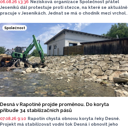
06.08.26 13:36
Nezisková organizace Společnost přátel
Jeseníků dál protestuje proti stezce, na které se aktuálně
pracuje v Jeseníkách. Jednat se má o chodník mezi vrcholy
Šerák a Keprník, které turisté hojně vyhledávají. Stavbou
chodníku se podle odborníků příroda jen poškodí, chodník
Společnost
mezi vrcholy podle nich není nutný.
Desná v Rapotíně projde proměnou. Do koryta
přibude 34 stabilizačních pásů
07.08.26 9:10
Rapotín chystá obnovu koryta řeky Desné.
Projekt má stabilizovat vodní tok Desná i obnovit jeho