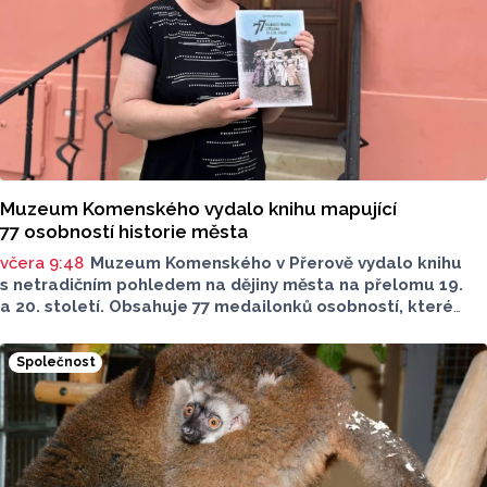
dnes zveřejnil Český statistický úřad (ČSÚ).
Muzeum Komenského vydalo knihu mapující
77 osobností historie města
včera 9:48
Muzeum Komenského v Přerově vydalo knihu
s netradičním pohledem na dějiny města na přelomu 19.
a 20. století. Obsahuje 77 medailonků osobností, které
se na jeho rozvoji významně podílely. Jejich životní příběhy
jsou doplněny dobovými snímky. Podle autorky publikace
Společnost
Šárky Krákorové Pajůrkové tomu předcházelo 13 let
pátrání po jejich osudech. Kniha vychází u příležitosti
letošního 770. výročí povýšení Přerova na královské město,
sdělila ČTK mluvčí radnice Lenka Chalupová.