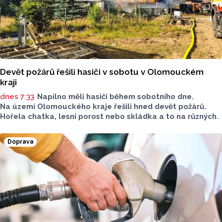
Devět požárů řešili hasiči v sobotu v Olomouckém
kraji
dnes 7:33
Napilno měli hasiči během sobotního dne.
Na území Olomouckého kraje řešili hned devět požárů.
Hořela chatka, lesní porost nebo skládka a to na různých
místech kraje.
Doprava