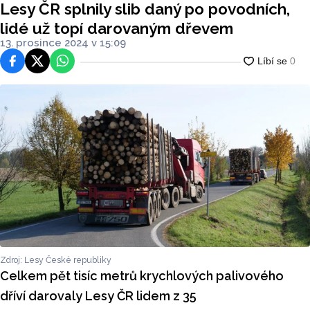
Lesy ČR splnily slib daný po povodních,
lidé už topí darovaným dřevem
13. prosince 2024 v 15:09
Facebook
Platforma X
WhatsApp
Zdroj: Lesy České republiky
Celkem pět tisíc metrů krychlových palivového
dříví darovaly Lesy ČR lidem z 35