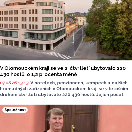
V Olomouckém kraji se ve 2. čtvrtletí ubytovalo 220
430 hostů, o 1,2 procenta méně
07.08.26 13:13
V hotelech, penzionech, kempech a dalších
hromadných zařízeních v Olomouckém kraji se v letošním
druhém čtvrtletí ubytovalo 220 430 hostů. Jejich počet
meziročně klesl o 1,2 procenta. Podle statistik však
přibylo ubytovaných cizinců, kterých bylo 45 548,
Společnost
meziročně o 9,1 procenta více. Naopak domácích hostů
v regionu ubylo, kraj v tomto období navštívilo 174 882
turistů, což bylo meziročně o 3,6 procenta méně. Celkový
počet přenocování v kraji klesl o 4,7 procenta. Údaje