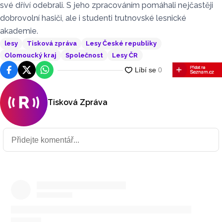
své dříví odebrali. S jeho zpracováním pomáhali nejčastěji
dobrovolní hasiči, ale i studenti trutnovské lesnické
akademie.
lesy
Tisková zpráva
Lesy České republiky
Olomoucký kraj
Společnost
Lesy ČR
Facebook
Platforma X
WhatsApp
Tisková Zpráva