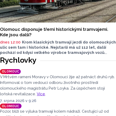
Olomouc disponuje třemi historickými tramvajemi.
Kde jsou další?
dnes 12:00
Krom klasických tramvají jezdí do olomouckých
ulic sem tam i historické. Nejstarší má už 112 let, další
pochází od kdysi velkého výrobce tramvajových vozů.
Třetím je vlečný vůz. Další, které kdysi jezdily v krajském
Rychlovky
městě, jsou na jiných místech, třeba v brněnském
depozitáři.
OLOMOUC
V Mrtvém rameni Moravy v Olomouci žije až patnáct druhů ryb.
Informoval o tom vedoucí odboru životního prostředí
olomouckého magistrátu Petr Loyka. Za úspěchem stojí
loňská revitalizace.
Více
.
7. srpna 2026 v 9:26
OLOMOUC
Pozor, blíží se výluka tramvají kolem nádraží. Cestující už od