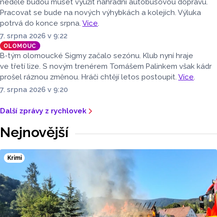
neděle budou muset využít náhradní autobusovou dopravu.
Pracovat se bude na nových výhybkách a kolejích. Výluka
potrvá do konce srpna.
Více
.
7. srpna 2026 v 9:22
OLOMOUC
B-tým olomoucké Sigmy začalo sezónu. Klub nyní hraje
ve třetí lize. S novým trenérem Tomášem Palinkem však kádr
prošel ráznou změnou. Hráči chtějí letos postoupit.
Více
.
7. srpna 2026 v 9:20
Další zprávy z rychlovek
Nejnovější
Krimi