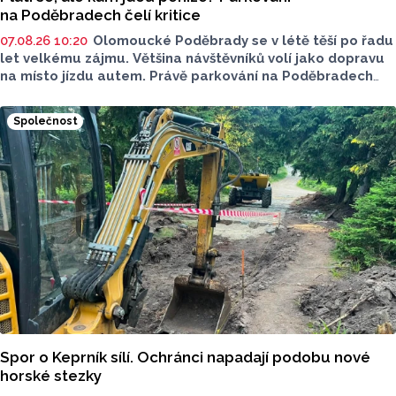
na Poděbradech čelí kritice
07.08.26 10:20
Olomoucké Poděbrady se v létě těší po řadu
let velkému zájmu. Většina návštěvníků volí jako dopravu
na místo jízdu autem. Právě parkování na Poděbradech
je mnoho let tématem, které mezi veřejností rezonuje.
Na konci června vznikla na Facebooku stránka s názvem
Společnost
Poděbrady bez závor a nelegálního parkovného, která
upozorňuje na nevyhovujcí situaci s parkováním
u oblíbeného olomouckého letoviska. Za iniciativou stojí
zastupitel města Olomouce, na jeho přání nebudeme
uvádět jeho identitu.
Spor o Keprník sílí. Ochránci napadají podobu nové
horské stezky