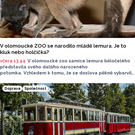
V olomoucké ZOO se narodilo mládě lemura. Je to
kluk nebo holčička?
včera 13:44
V olomoucké zoo samice lemura běločelého
představila svého dalšího narozeného
potomka. Vzhledem k tomu, že se doslova pěkně vybarvil,
je téměř jisté, že se jedná o samce. Samice totiž bývají
hnědé, případně hnědošedé, zato samci se pyšní bílým
Doprava
Společnost
zbarvením hlavy.