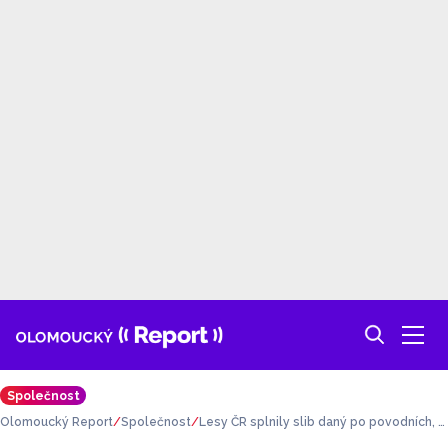
Společnost
Olomoucký Report
Společnost
Lesy ČR splnily slib daný po povodních, li
dé už topí darovaným dřevem