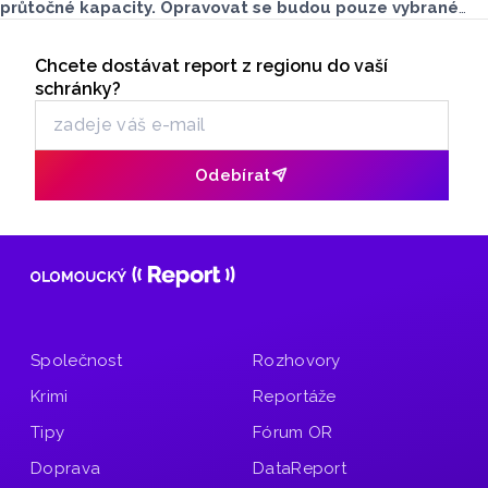
průtočné kapacity. Opravovat se budou pouze vybrané
úseky koryta. Samotná stavba bude rozdělená do šesti
Seriály
samostatných stavebních projektů.
Chcete dostávat report z regionu do vaší
Odběr newsletteru
schránky?
Odebírat
Společnost
Rozhovory
Krimi
Reportáže
Tipy
Fórum OR
Doprava
DataReport