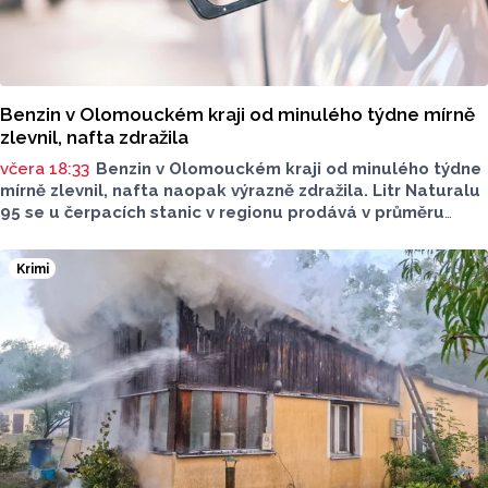
Benzin v Olomouckém kraji od minulého týdne mírně
zlevnil, nafta zdražila
včera 18:33
Benzin v Olomouckém kraji od minulého týdne
mírně zlevnil, nafta naopak výrazně zdražila. Litr Naturalu
95 se u čerpacích stanic v regionu prodává v průměru
za 42,27 koruny, před týdnem byl o deset haléřů dražší.
O 84 haléřů zdražila nafta, za litr teď řidiči dají průměrně
Krimi
44,84 koruny. Podle údajů společnosti CCS, která ceny
sleduje, je benzin v současnosti o 7,73 koruny dražší než
před rokem, za naftu tehdy motoristé platili o 11,31
koruny méně.