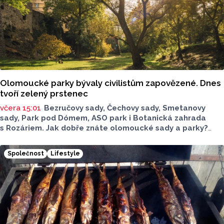
Olomoucké parky bývaly civilistům zapovězené. Dnes
tvoří zelený prstenec
včera 15:01
Bezručovy sady, Čechovy sady, Smetanovy
sady, Park pod Dómem, ASO park i Botanická zahrada
s Rozáriem. Jak dobře znáte olomoucké sady a parky?
Dnes se v nich běžně procházíme a kocháme se krásami,
které v nich jsou. Vždy tomu tak ale nebylo.
Společnost
Lifestyle