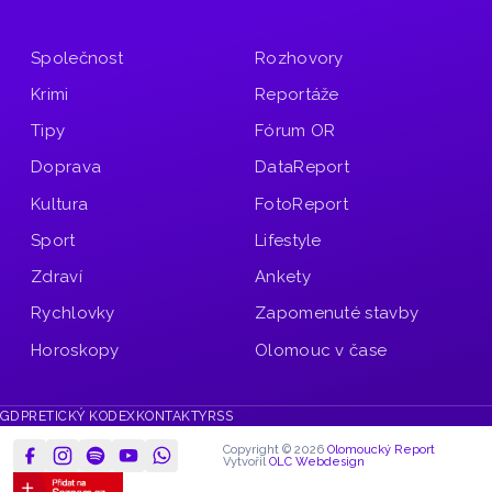
Společnost
Rozhovory
Krimi
Reportáže
Tipy
Fórum OR
Doprava
DataReport
Kultura
FotoReport
Sport
Lifestyle
Zdraví
Ankety
Rychlovky
Zapomenuté stavby
Horoskopy
Olomouc v čase
GDPR
ETICKÝ KODEX
KONTAKTY
RSS
Copyright © 2026
Olomoucký Report
Vytvořil
OLC Webdesign