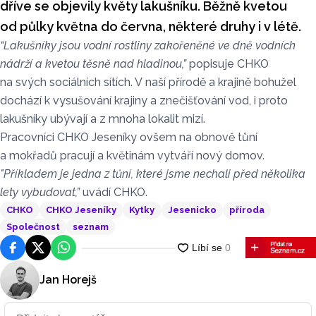
dříve se objevily květy lakušníku. Běžně kvetou
od půlky května do června, některé druhy i v létě.
“Lakušníky jsou vodní rostliny zakořeněné ve dně vodních
nádrží a kvetou těsně nad hladinou,”
popisuje CHKO
na svých sociálních sítích. V naší přírodě a krajině bohužel
dochází k vysušování krajiny a znečišťování vod, i proto
lakušníky ubývají a z mnoha lokalit mizí.
Pracovníci CHKO Jeseníky ovšem na obnově tůní
a mokřadů pracují a květinám vytváří nový domov.
"Příkladem je jedna z tůní, které jsme nechali před několika
lety vybudovat,”
uvádí CHKO.
CHKO
CHKO Jeseníky
Kytky
Jesenicko
příroda
Společnost
seznam
Facebook
Platforma X
WhatsApp
Jan Horejš