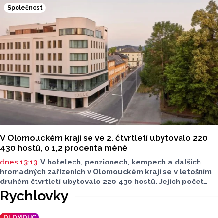
(VN Plumlov) a v Koupací oblasti Poděbrady (KO
Společnost
Poděbrady). Monitoring byl proveden Krajskou
hygienickou stanicí Olomouckého kraje (KHS)
ve spolupráci se Zdravotním ústavem se sídlem v Ostravě,
Centrem hygienických laboratoří v Olomouci.
V Olomouckém kraji se ve 2. čtvrtletí ubytovalo 220
430 hostů, o 1,2 procenta méně
dnes 13:13
V hotelech, penzionech, kempech a dalších
hromadných zařízeních v Olomouckém kraji se v letošním
druhém čtvrtletí ubytovalo 220 430 hostů. Jejich počet
meziročně klesl o 1,2 procenta. Podle statistik však
Rychlovky
přibylo ubytovaných cizinců, kterých bylo 45 548,
meziročně o 9,1 procenta více. Naopak domácích hostů
OLOMOUC