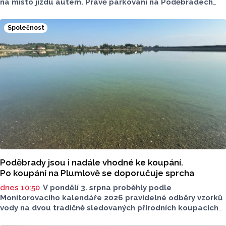
na místo jízdu autem. Právě parkování na Poděbradech
je mnoho let tématem, které mezi veřejností rezonuje.
Na konci června vznikla na Facebooku stránka s názvem
Společnost
Poděbrady bez závor a nelegálního parkovného, která
upozorňuje na nevyhovujcí situaci s parkováním
u oblíbeného olomouckého letoviska. Za iniciativou stojí
zastupitel města Olomouce, na jeho přání nebudeme
uvádět jeho identitu.
Poděbrady jsou i nadále vhodné ke koupání.
Po koupání na Plumlově se doporučuje sprcha
dnes 10:50
V pondělí 3. srpna proběhly podle
Monitorovacího kalendáře 2026 pravidelné odběry vzorků
vody na dvou tradičně sledovaných přírodních koupacích
lokalitách v Olomouckém kraji – ve Vodní nádrži Plumlov