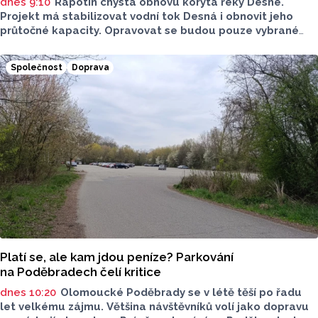
dnes 9:10
Rapotín chystá obnovu koryta řeky Desné.
Projekt má stabilizovat vodní tok Desná i obnovit jeho
průtočné kapacity. Opravovat se budou pouze vybrané
úseky koryta. Samotná stavba bude rozdělená do šesti
samostatných stavebních projektů.
Společnost
Doprava
Platí se, ale kam jdou peníze? Parkování
na Poděbradech čelí kritice
dnes 10:20
Olomoucké Poděbrady se v létě těší po řadu
let velkému zájmu. Většina návštěvníků volí jako dopravu