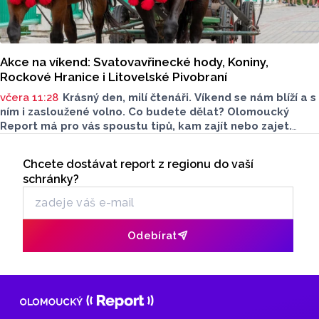
Akce na víkend: Svatovavřinecké hody, Koniny,
Rockové Hranice i Litovelské Pivobraní
včera 11:28
Krásný den, milí čtenáři. Víkend se nám blíží a s
ním i zasloužené volno. Co budete dělat? Olomoucký
Report má pro vás spoustu tipů, kam zajít nebo zajet.
Nechybí kultura, gastronomie ani program pro děti. Čemu
Seriály
dáte přednost?
Chcete dostávat report z regionu do vaší
Odběr newsletteru
schránky?
Odebírat