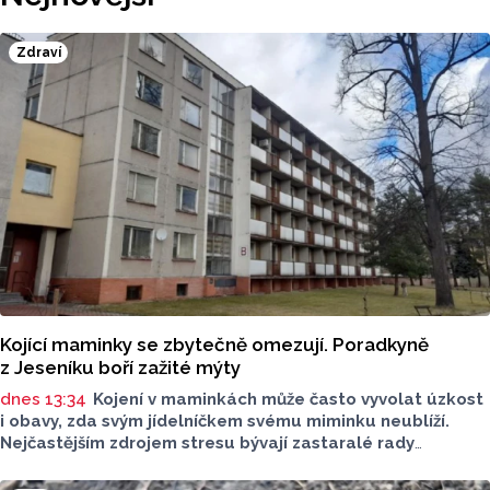
Zdraví
Kojící maminky se zbytečně omezují. Poradkyně
z Jeseníku boří zažité mýty
dnes 13:34
Kojení v maminkách může často vyvolat úzkost
i obavy, zda svým jídelníčkem svému miminku neublíží.
Nejčastějším zdrojem stresu bývají zastaralé rady
o nutnosti radikálního omezování jídelníčku, vyhýbání
se nadýmavým potravinám nebo preventivnímu vyřazování