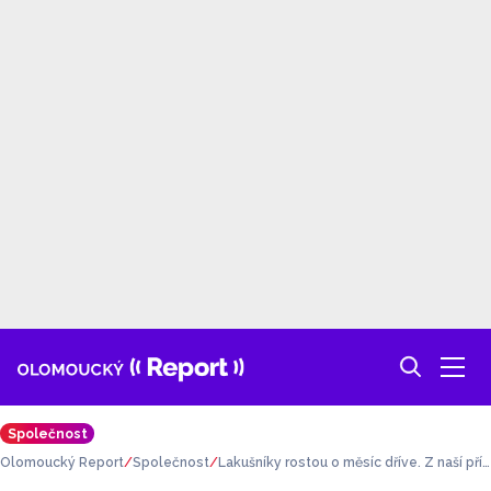
Společnost
Olomoucký Report
Společnost
Lakušníky rostou o měsíc dříve. Z naší přír
ody postupně mizí