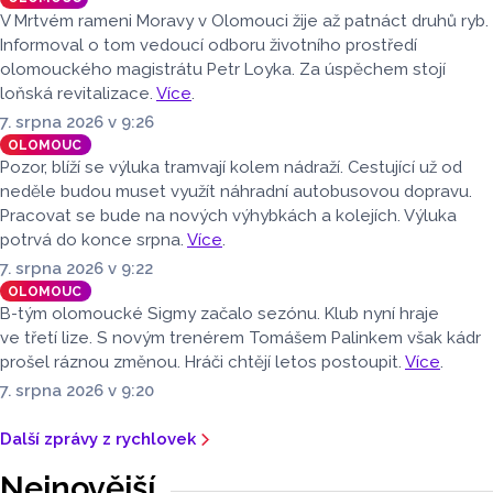
v regionu ubylo, kraj v tomto období navštívilo 174 882
V Mrtvém rameni Moravy v Olomouci žije až patnáct druhů ryb.
turistů, což bylo meziročně o 3,6 procenta méně. Celkový
Informoval o tom vedoucí odboru životního prostředí
počet přenocování v kraji klesl o 4,7 procenta. Údaje
olomouckého magistrátu Petr Loyka. Za úspěchem stojí
dnes zveřejnil Český statistický úřad (ČSÚ).
loňská revitalizace.
Více
.
7. srpna 2026 v 9:26
OLOMOUC
Pozor, blíží se výluka tramvají kolem nádraží. Cestující už od
neděle budou muset využít náhradní autobusovou dopravu.
Pracovat se bude na nových výhybkách a kolejích. Výluka
potrvá do konce srpna.
Více
.
7. srpna 2026 v 9:22
OLOMOUC
B-tým olomoucké Sigmy začalo sezónu. Klub nyní hraje
ve třetí lize. S novým trenérem Tomášem Palinkem však kádr
prošel ráznou změnou. Hráči chtějí letos postoupit.
Více
.
7. srpna 2026 v 9:20
Další zprávy z rychlovek
Nejnovější