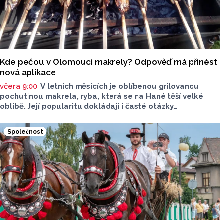
Kde pečou v Olomouci makrely? Odpověď má přinést
nová aplikace
včera 9:00
V letních měsících je oblíbenou grilovanou
pochutinou makrela, ryba, která se na Hané těší velké
oblibě. Její popularitu dokládají i časté otázky
ve virtuálním prostoru, kde je budou v následujících dnech
nebo o víkendu grilovat. Zpřehlednit tyto informace
Společnost
má nová letní mikroaplikace "Kde pečou makrely?“