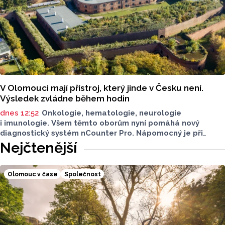
V Olomouci mají přístroj, který jinde v Česku není.
Výsledek zvládne během hodin
dnes 12:52
Onkologie, hematologie, neurologie
i imunologie. Všem těmto oborům nyní pomáhá nový
diagnostický systém nCounter Pro. Nápomocný je při
správném určení příčin obtíží i v přesném a včasném
Nejčtenější
nasazení účinné léčby.
Olomouc v čase
Společnost