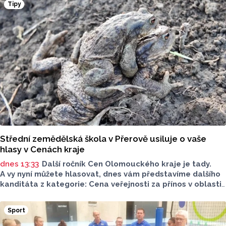
Tipy
alergenů. Mýty o stravě při kojení boří laktační poradkyně
z Jeseníku.
Střední zemědělská škola v Přerově usiluje o vaše
hlasy v Cenách kraje
dnes 13:33
Další ročník Cen Olomouckého kraje je tady.
A vy nyní můžete hlasovat, dnes vám představíme dalšího
kanditáta z kategorie: Cena veřejnosti za přínos v oblasti
životního prostředí. Toto je Střední zemědělská škola
v Přerově, která má nominaci v kategorii: Významný počin
Sport
v ochraně životního prostředí - právnická osoba.