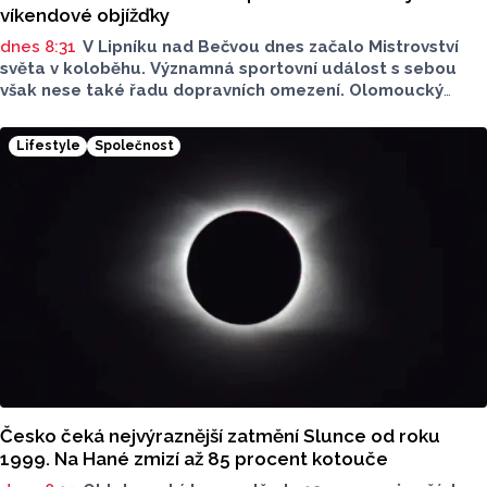
víkendové objížďky
dnes 8:31
V Lipníku nad Bečvou dnes začalo Mistrovství
světa v koloběhu. Významná sportovní událost s sebou
však nese také řadu dopravních omezení. Olomoucký
Report má pro vás stručný přehled. Na kterých místech
si dát pozor?
Lifestyle
Společnost
Česko čeká nejvýraznější zatmění Slunce od roku
1999. Na Hané zmizí až 85 procent kotouče