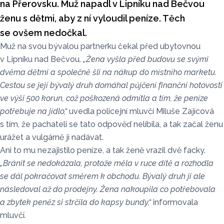
na Přerovsku. Muž napadl v Lipníku nad Bečvou
ženu s dětmi, aby z ní vyloudil peníze. Těch
se ovšem nedočkal.
Muž na svou bývalou partnerku čekal před ubytovnou
v Lipníku nad Bečvou.
„Žena vyšla před budovu se svými
dvěma dětmi a společně šli na nákup do místního marketu.
Cestou se její bývalý druh domáhal půjčení finanční hotovosti
ve výši 500 korun, což poškozená odmítla a tím, že peníze
potřebuje na jídlo,“
uvedla policejní mluvčí Miluše Zajícová
s tím, že pachateli se tato odpověď nelíbila, a tak začal ženu
urážet a vulgárně jí nadávat.
Ani to mu nezajistilo peníze, a tak ženě vrazil dvě facky.
„Bránit se nedokázala, protože měla v ruce dítě a rozhodla
se dál pokračovat směrem k obchodu. Bývalý druh ji ale
následoval až do prodejny. Žena nakoupila co potřebovala
a zbytek peněz si strčila do kapsy bundy,“
informovala
mluvčí
.