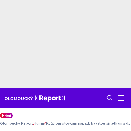
Krimi
Olomoucký Report
Krimi
Kvůli pár stovkám napadl bývalou přítelkyni s dě
tmi. Hrozí mu 10 let za mřížemi