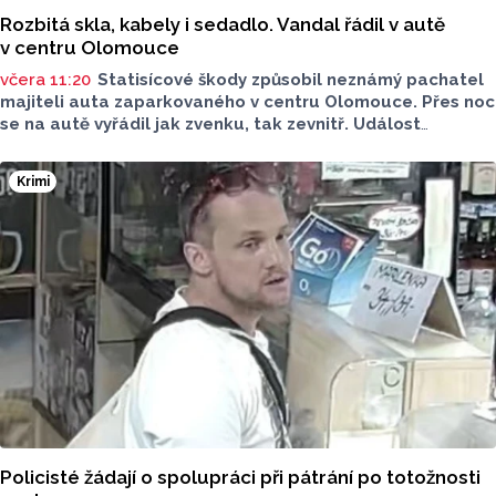
Rozbitá skla, kabely i sedadlo. Vandal řádil v autě
v centru Olomouce
včera 11:20
Statisícové škody způsobil neznámý pachatel
majiteli auta zaparkovaného v centru Olomouce. Přes noc
se na autě vyřádil jak zvenku, tak zevnitř. Událost
vyšetřovali olomoučtí policisté a v ranních hodinách o ní
informovala tisková mluvčí Marie Šafářová. Pachateli
Krimi
hrozí i vězení.
Policisté žádají o spolupráci při pátrání po totožnosti