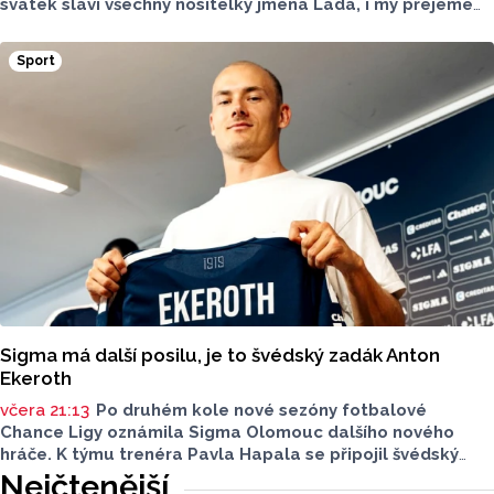
svátek slaví všechny nositelky jména Lada, i my přejeme
vše nejlepší. Jaký bude dnešní den?
Sport
Sigma má další posilu, je to švédský zadák Anton
Ekeroth
včera 21:13
Po druhém kole nové sezóny fotbalové
Chance Ligy oznámila Sigma Olomouc dalšího nového
hráče. K týmu trenéra Pavla Hapala se připojil švédský
obránce Anton Ekeroth, který přichází na Hanou
Nejčtenější