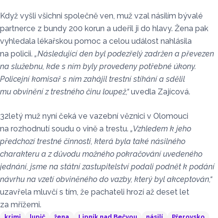
Když vyšli všichni společně ven, muž vzal násilím bývalé
partnerce z bundy 200 korun a udeřil ji do hlavy. Žena pak
vyhledala lékařskou pomoc a celou událost nahlásila
na policii.
„Následující den byl podezřelý zadržen a převezen
na služebnu, kde s ním byly provedeny potřebné úkony.
Policejní komisař s ním zahájil trestní stíhání a sdělil
mu obvinění z trestného činu loupež,“
uvedla Zajícová.
32letý muž nyní čeká ve vazební věznici v Olomouci
na rozhodnutí soudu o vině a trestu.
„Vzhledem k jeho
předchozí trestné činnosti, která byla také násilného
charakteru a z důvodu možného pokračování uvedeného
jednání, jsme na státní zastupitelství podali podnět k podání
návrhu na vzetí obviněného do vazby, který byl akceptován,“
uzavřela mluvčí s tím, že pachateli hrozí až deset let
za mřížemi.
krimi
lupič
žena
Lipník nad Bečvou
násilí
Přerovsko