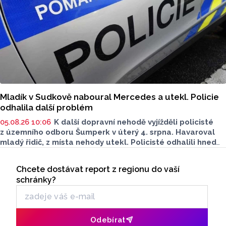
Mladík v Sudkově naboural Mercedes a utekl. Policie
odhalila další problém
05.08.26 10:06
K další dopravní nehodě vyjížděli policisté
z územního odboru Šumperk v úterý 4. srpna. Havaroval
mladý řidič, z místa nehody utekl. Policisté odhalili hned
několik prohřešků. Proti řidiči zahájili úkony trestního
Seriály
řízení. Škoda přesáhla 100 tisíc.
Chcete dostávat report z regionu do vaší
Odběr newsletteru
schránky?
Odebírat