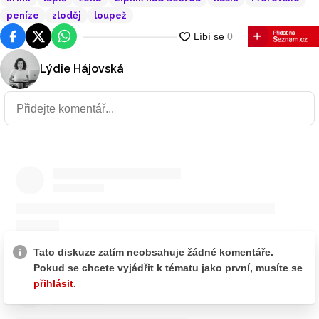
peníze
zloděj
loupež
Facebook
Platforma X
WhatsApp
Lýdie Hájovská