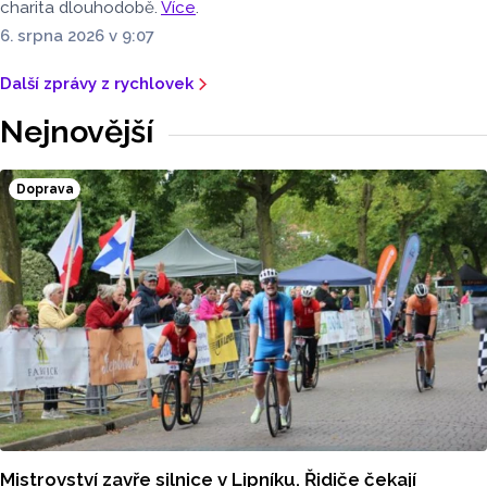
charita dlouhodobě.
Více
.
6. srpna 2026 v 9:07
Další zprávy z rychlovek
Nejnovější
Doprava
Mistrovství zavře silnice v Lipníku. Řidiče čekají