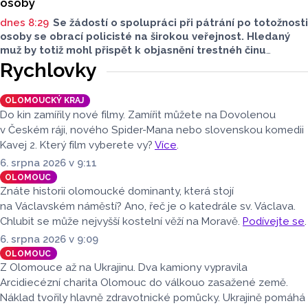
osoby
dnes 8:29
Se žádostí o spolupráci při pátrání po totožnosti
osoby se obrací policisté na širokou veřejnost. Hledaný
muž by totiž mohl přispět k objasnění trestnéh činu
poškození cizí věci.
Rychlovky
OLOMOUCKÝ KRAJ
Do kin zamířily nové filmy. Zamířit můžete na Dovolenou
v Českém ráji, nového Spider-Mana nebo slovenskou komedii
Kavej 2. Který film vyberete vy?
Více
.
6. srpna 2026 v 9:11
OLOMOUC
Znáte historii olomoucké dominanty, která stojí
na Václavském náměstí? Ano, řeč je o katedrále sv. Václava.
Chlubit se může nejvyšší kostelní věží na Moravě.
Podívejte se
.
6. srpna 2026 v 9:09
OLOMOUC
Z Olomouce až na Ukrajinu. Dva kamiony vypravila
Arcidiecézní charita Olomouc do válkouo zasažené země.
Náklad tvořily hlavně zdravotnické pomůcky. Ukrajině pomáhá