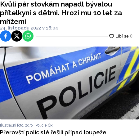
Kvůli pár stovkám napadl bývalou
přítelkyni s dětmi. Hrozí mu 10 let za
mřížemi
24. listopadu 2022 v 16:04
Facebook
Platforma X
WhatsApp
Ilustrační foto, zdroj: Policie ČR
Přerovští policisté řešili případ loupeže