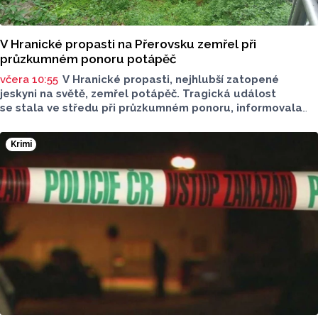
V Hranické propasti na Přerovsku zemřel při
průzkumném ponoru potápěč
včera 10:55
V Hranické propasti, nejhlubší zatopené
jeskyni na světě, zemřel potápěč. Tragická událost
se stala ve středu při průzkumném ponoru, informovala
dnes na sociální síti Speleologická záchranná služba. Tělo
bylo vyzvednuto v noci na dnešek z hloubky 186 metrů.
Krimi
Na případ upozornil server Novinky.cz. Policie případ
vyšetřuje pro trestný čin usmrcení z nedbalosti, řekla dnes
ČTK policejní mluvčí Miluše Zajícová. Muž byl letecký
záchranář, speleo potápěč a hasič z centrální hasičské
stanice v Kladně, uvedli na sociální síti středočeští hasiči.