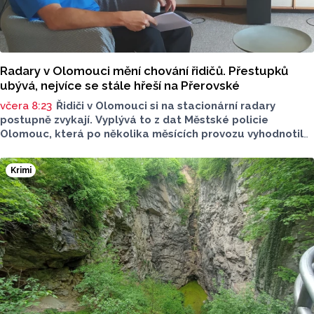
Radary v Olomouci mění chování řidičů. Přestupků
ubývá, nejvíce se stále hřeší na Přerovské
včera 8:23
Řidiči v Olomouci si na stacionární radary
postupně zvykají. Vyplývá to z dat Městské policie
Olomouc, která po několika měsících provozu vyhodnotila
situaci na třech nejnovějších měřicích místech. Počet
zaznamenaných přestupků zde oproti prvním měsícům
Krimi
výrazně klesl, v některých lokalitách až o polovinu.
O dopravě, ale i o případech, která musela Městská
policie Olomouc (MPO) řešit mluvil v pocastu Radia
Metropole s Tomášem Gottwaldem mluvčí MPO Petr
Čunderle.