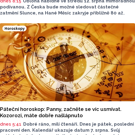
dnes 8:15
Obloha nabídne ve středu 12. srpna mimořádnou
podívanou. Z Česka bude možné sledovat částečné
zatmění Slunce, na Hané Měsíc zakryje přibližně 80 až
85 procent slunečního kotouče. Podle olomouckého
hvězdáře Michala půjde o nejvýraznější zatmění Slunce
Horoskopy
pozorovatelné z Česka od roku 1999. Důležité ale bude
najít vhodné místo a především chránit zrak. Více povědel
v rozhovoru Radia Haná s Lukášem Kobzou.
Páteční horoskop: Panny, začněte se víc usmívat.
Kozorozi, máte dobře našlápnuto
dnes 5:41
Dobré ráno, milí čtenáři. Dnes je pátek, poslední
pracovní den. Kalendář ukazuje datum 7. srpna. Svůj