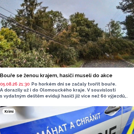
Bouře se ženou krajem, hasiči museli do akce
05.08.26 21:30
Po horkém dni se začaly tvořit bouře.
A dorazily už i do Olomouckého kraje. V souvislosti
s vydatným deštěm evidují hasiči již více než 60 výjezdů,
nejvíce na Šumpersku. Hasičský záchranný sbor (HZS)
Olomouckého kraje o tom informoval na sociálních sítích.
Krimi