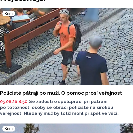
z norského HamKamu. Sigma to uvedla na svém webu,
o tom, na jak dlouho podepsal nov hráč smlouvu
neinformovala.
Krimi
Policisté pátrají po muži. O pomoc prosí veřejnost
05.08.26 8:50
Se žádostí o spolupráci při pátrání
po totožnosti osoby se obrací policisté na širokou
veřejnost. Hledaný muž by totiž mohl přispět ve věci
objasnění činu.
Krimi