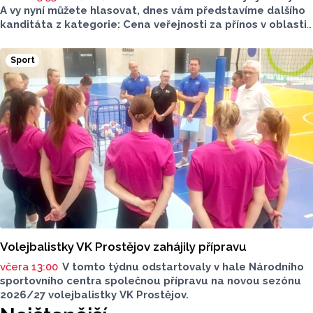
A vy nyní můžete hlasovat, dnes vám představíme dalšího
kanditáta z kategorie: Cena veřejnosti za přínos v oblasti
životního prostředí. Toto je Střední zemědělská škola
v Přerově, která má nominaci v kategorii: Významný počin
Sport
v ochraně životního prostředí - právnická osoba.
Volejbalistky VK Prostějov zahájily přípravu
včera 13:00
V tomto týdnu odstartovaly v hale Národního
sportovního centra společnou přípravu na novou sezónu
2026/27 volejbalistky VK Prostějov.