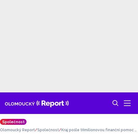
Společnost
Olomoucký Report
Společnost
Kraj pošle třímilionovou finanční pomoc v
enkovským prodejnám