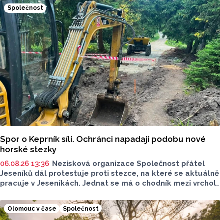
samostatných stavebních projektů.
Společnost
Spor o Keprník sílí. Ochránci napadají podobu nové
horské stezky
06.08.26 13:36
Nezisková organizace Společnost přátel
Jeseníků dál protestuje proti stezce, na které se aktuálně
pracuje v Jeseníkách. Jednat se má o chodník mezi vrcholy
Šerák a Keprník, které turisté hojně vyhledávají. Stavbou
chodníku se podle odborníků příroda jen poškodí, chodník
Olomouc v čase
Společnost
mezi vrcholy podle nich není nutný.