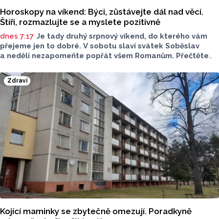
Horoskopy na víkend: Býci, zůstávejte dál nad věcí.
Štíři, rozmazlujte se a myslete pozitivně
dnes 7:17
Je tady druhý srpnový víkend, do kterého vám
přejeme jen to dobré. V sobotu slaví svátek Soběslav
a neděli nezapomeňte popřát všem Romanům. Přečtěte
si svůj horoskop a mějte pěkný víkend.
Zdraví
Kojící maminky se zbytečně omezují. Poradkyně