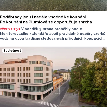
Poděbrady jsou i nadále vhodné ke koupání.
Po koupání na Plumlově se doporučuje sprcha
včera 10:50
V pondělí 3. srpna proběhly podle
Monitorovacího kalendáře 2026 pravidelné odběry vzorků
vody na dvou tradičně sledovaných přírodních koupacích
lokalitách v Olomouckém kraji – ve Vodní nádrži Plumlov
(VN Plumlov) a v Koupací oblasti Poděbrady (KO
Společnost
Poděbrady). Monitoring byl proveden Krajskou
hygienickou stanicí Olomouckého kraje (KHS)
ve spolupráci se Zdravotním ústavem se sídlem v Ostravě,
Centrem hygienických laboratoří v Olomouci.