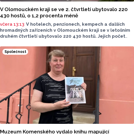
V Olomouckém kraji se ve 2. čtvrtletí ubytovalo 220
430 hostů, o 1,2 procenta méně
včera 13:13
V hotelech, penzionech, kempech a dalších
hromadných zařízeních v Olomouckém kraji se v letošním
druhém čtvrtletí ubytovalo 220 430 hostů. Jejich počet
meziročně klesl o 1,2 procenta. Podle statistik však
přibylo ubytovaných cizinců, kterých bylo 45 548,
Společnost
meziročně o 9,1 procenta více. Naopak domácích hostů
v regionu ubylo, kraj v tomto období navštívilo 174 882
turistů, což bylo meziročně o 3,6 procenta méně. Celkový
počet přenocování v kraji klesl o 4,7 procenta. Údaje
dnes zveřejnil Český statistický úřad (ČSÚ).
Muzeum Komenského vydalo knihu mapující