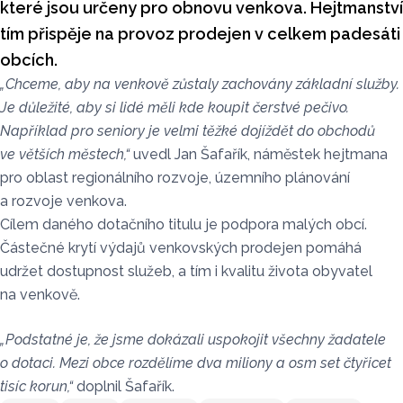
které jsou určeny pro obnovu venkova. Hejtmanství
tím přispěje na provoz prodejen v celkem padesáti
obcích.
„Chceme, aby na venkově zůstaly zachovány základní služby.
Je důležité, aby si lidé měli kde koupit čerstvé pečivo.
Například pro seniory je velmi těžké dojíždět do obchodů
ve větších městech,“
uvedl Jan Šafařík, náměstek hejtmana
pro oblast regionálního rozvoje, územního plánování
a rozvoje venkova.
Cílem daného dotačního titulu je podpora malých obcí.
Částečné krytí výdajů venkovských prodejen pomáhá
udržet dostupnost služeb, a tím i kvalitu života obyvatel
na venkově.
„Podstatné je, že jsme dokázali uspokojit všechny žadatele
o dotaci. Mezi obce rozdělíme dva miliony a osm set čtyřicet
tisíc korun,“
doplnil Šafařík.