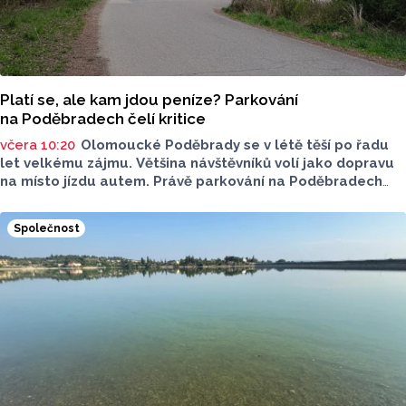
Platí se, ale kam jdou peníze? Parkování
na Poděbradech čelí kritice
včera 10:20
Olomoucké Poděbrady se v létě těší po řadu
let velkému zájmu. Většina návštěvníků volí jako dopravu
na místo jízdu autem. Právě parkování na Poděbradech
je mnoho let tématem, které mezi veřejností rezonuje.
Na konci června vznikla na Facebooku stránka s názvem
Společnost
Poděbrady bez závor a nelegálního parkovného, která
upozorňuje na nevyhovujcí situaci s parkováním
u oblíbeného olomouckého letoviska. Za iniciativou stojí
zastupitel města Olomouce, na jeho přání nebudeme
uvádět jeho identitu.