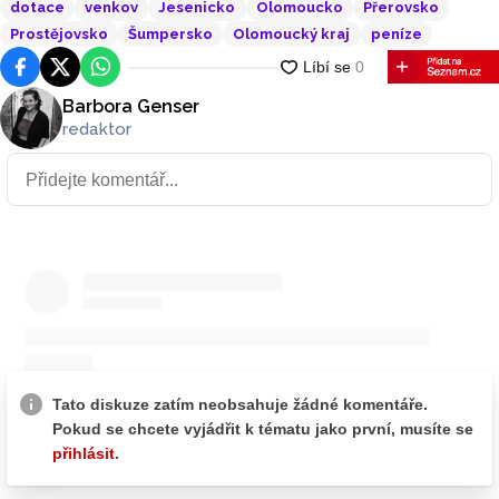
dotace
venkov
Jesenicko
Olomoucko
Přerovsko
Prostějovsko
Šumpersko
Olomoucký kraj
peníze
Facebook
Platforma X
WhatsApp
Barbora Genser
redaktor