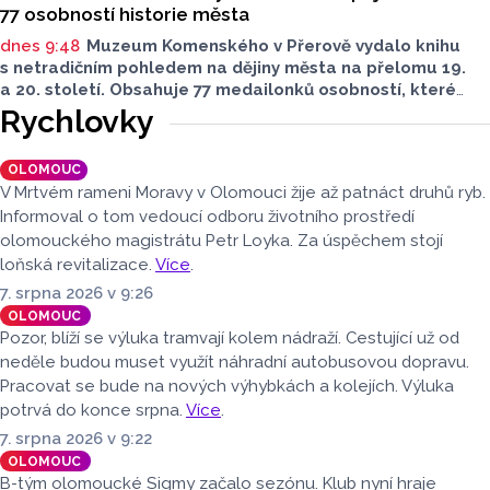
77 osobností historie města
dnes 9:48
Muzeum Komenského v Přerově vydalo knihu
s netradičním pohledem na dějiny města na přelomu 19.
a 20. století. Obsahuje 77 medailonků osobností, které
se na jeho rozvoji významně podílely. Jejich životní příběhy
Rychlovky
jsou doplněny dobovými snímky. Podle autorky publikace
Šárky Krákorové Pajůrkové tomu předcházelo 13 let
OLOMOUC
pátrání po jejich osudech. Kniha vychází u příležitosti
V Mrtvém rameni Moravy v Olomouci žije až patnáct druhů ryb.
letošního 770. výročí povýšení Přerova na královské město,
Informoval o tom vedoucí odboru životního prostředí
sdělila ČTK mluvčí radnice Lenka Chalupová.
olomouckého magistrátu Petr Loyka. Za úspěchem stojí
loňská revitalizace.
Více
.
7. srpna 2026 v 9:26
OLOMOUC
Pozor, blíží se výluka tramvají kolem nádraží. Cestující už od
neděle budou muset využít náhradní autobusovou dopravu.
Pracovat se bude na nových výhybkách a kolejích. Výluka
potrvá do konce srpna.
Více
.
7. srpna 2026 v 9:22
OLOMOUC
B-tým olomoucké Sigmy začalo sezónu. Klub nyní hraje