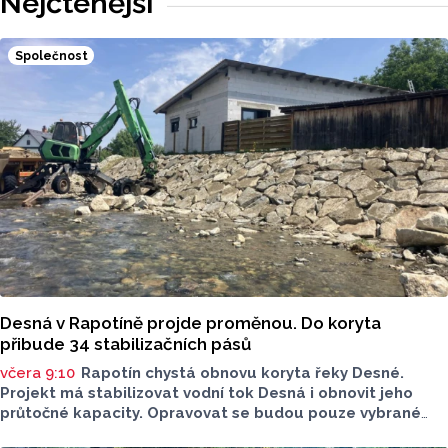
Nejčtenější
Společnost
Desná v Rapotíně projde proměnou. Do koryta
přibude 34 stabilizačních pásů
včera 9:10
Rapotín chystá obnovu koryta řeky Desné.
Projekt má stabilizovat vodní tok Desná i obnovit jeho
průtočné kapacity. Opravovat se budou pouze vybrané
úseky koryta. Samotná stavba bude rozdělená do šesti