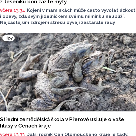
z Jeseníku boří zažité mýty
včera 13:34
Kojení v maminkách může často vyvolat úzkost
i obavy, zda svým jídelníčkem svému miminku neublíží.
Nejčastějším zdrojem stresu bývají zastaralé rady
o nutnosti radikálního omezování jídelníčku, vyhýbání
se nadýmavým potravinám nebo preventivnímu vyřazování
Tipy
alergenů. Mýty o stravě při kojení boří laktační poradkyně
z Jeseníku.
Střední zemědělská škola v Přerově usiluje o vaše
hlasy v Cenách kraje
včera 13:33
Další ročník Cen Olomouckého kraje je tady.