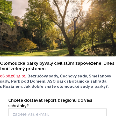
Olomoucké parky bývaly civilistům zapovězené. Dnes
tvoří zelený prstenec
06.08.26 15:01
Bezručovy sady, Čechovy sady, Smetanovy
sady, Park pod Dómem, ASO park i Botanická zahrada
s Rozáriem. Jak dobře znáte olomoucké sady a parky?
Dnes se v nich běžně procházíme a kocháme se krásami,
Seriály
které v nich jsou. Vždy tomu tak ale nebylo.
Chcete dostávat report z regionu do vaší
Odběr newsletteru
schránky?